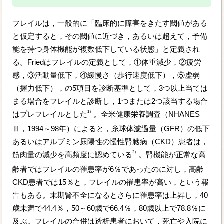
フレイルは，一般的に「臨床的に障害をきたす閾値がある
と仮定すると，その閾値に近づき，あるいは超えて，予備
能を持つ身体機能が複数低下している状態」と定義され
る。Friedはフレイルの定義として，①体重減少，②疲労
感，③活動量低下，④緩慢さ（歩行速度低下），⑤虚弱
（握力低下），の5項目を診断基準として，3つ以上当ては
まる場合をフレイルと診断し，1つまたは2つ該当する場合
1）
はプレフレイルとした
。全米健康栄養調査（NHANES
Ⅲ，1994～98年）によると，糸球体濾過量（GFR）の低下
あるいはアルブミン尿陽性の慢性腎臓病（CKD）患者は，
2）
筋肉量の減少を高頻度に認めている
。腎機能が正常な高
齢者ではフレイルの罹患率が6％であったのに対し，高齢
CKD患者では15％と，フレイルの罹患率が高い，という報
告もある。末期腎不全になるとさらに罹患率は上昇し，40
歳未満で44.4％，50～60歳で66.4％，80歳以上で78.8％に
及ぶ。フレイルの合併は透析患者において，死亡や入院に