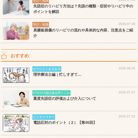
学び・知識
失語症のリハビリ方法は？失語の種類・症状やリハビリ中の
ポイントを解説
2026.07.29
学び・知識
肩腱板損傷のリハビリの流れや具体的な内容、注意点をご紹
介
おすすめ
2020.08.20
セラピストあるある
理学療法士編｜忙しすぎて…
2020.07.27
PTOTST国試過去問ドリル
重度失語症の評価および介入について
2020.07.22
ビジネスマナー
電話応対のポイント（２）【第46回】