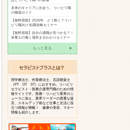
説とリハビリ職への影響
未来のキャリアに出会う。 リハビリ職
の職場ガイド
【無料視聴】2026年、どう動く？リハ
ビリ職向け 転職攻略セミナー
【無料視聴】自分の適職が見つかる？！
栄養士の働く場所まるわかりセミナー
もっと見る
理学療法士、作業療法士、言語聴覚士
（PT OT ST）におすすめ。リハビリ
セラピスト・医療介護専門職のための情
報サイトです。医療・リハビリ業界のニ
ュースに加え、業界リーダーの貴重な提
言、スキルアップ術など仕事と生活に役
立つ情報が満載！ 健康や美容、マネー
情報も紹介します。