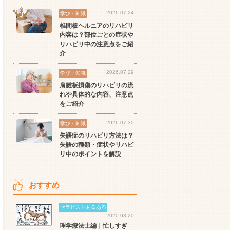
2026.07.24
学び・知識
椎間板ヘルニアのリハビリ
内容は？部位ごとの症状や
リハビリ中の注意点をご紹
介
2026.07.29
学び・知識
肩腱板損傷のリハビリの流
れや具体的な内容、注意点
をご紹介
2026.07.30
学び・知識
失語症のリハビリ方法は？
失語の種類・症状やリハビ
リ中のポイントを解説
おすすめ
セラピストあるある
2020.08.20
理学療法士編｜忙しすぎ