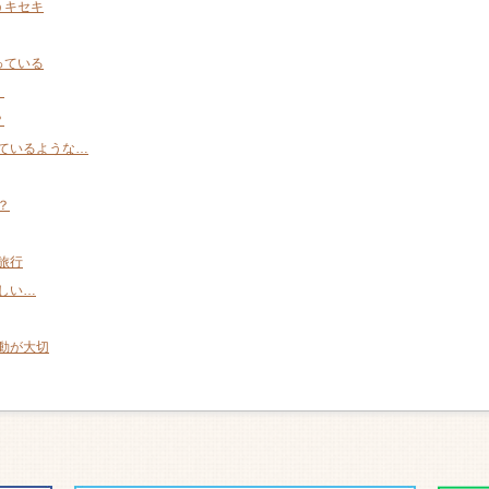
うキセキ
っている
！
？
ているような…
？
旅行
しい…
動が大切