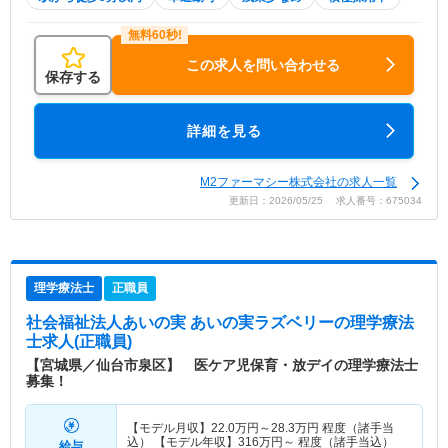
この求人を問い合わせる
保存する
詳細を見る
M2ファーマシー株式会社の求人一覧
更新日：2026/05/25 求人番号：675034
理学療法士
正職員
社会福祉法人あいの実 あいの実ラズベリー
の理学療法
士求人(正職員)
【宮城県／仙台市泉区】 医ケア児保育・放デイの理学療法士
募集！
【モデル月収】
22.0
万円～
28.3
万円
程度（諸手当
込） 【モデル年収】
316
万円～
程度（諸手当込）
給与