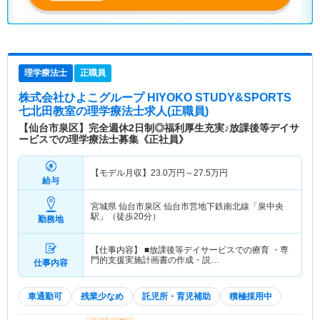
理学療法士
正職員
株式会社ひよこグループ HIYOKO STUDY&SPORTS
七北田教室
の理学療法士求人(正職員)
【仙台市泉区】完全週休2日制◎福利厚生充実♪放課後等デイサ
ービスでの理学療法士募集《正社員》
【モデル月収】
23.0
万円～
27.5
万円
給与
宮城県 仙台市泉区
仙台市営地下鉄南北線「泉中央
駅」（徒歩20分）
勤務地
【仕事内容】 ■放課後等デイサービスでの療育 ・専
門的支援実施計画書の作成・説…
仕事内容
車通勤可
残業少なめ
託児所・育児補助
積極採用中