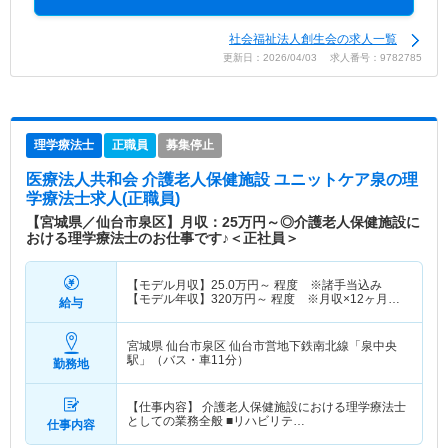
社会福祉法人創生会の求人一覧
更新日：2026/04/03 求人番号：9782785
理学療法士
正職員
募集停止
医療法人共和会 介護老人保健施設 ユニットケア泉
の理
学療法士求人(正職員)
【宮城県／仙台市泉区】月収：25万円～◎介護老人保健施設に
おける理学療法士のお仕事です♪＜正社員＞
【モデル月収】
25.0
万円～
程度 ※諸手当込み
【モデル年収】
320
万円～
程度 ※月収×12ヶ月＋
給与
賞与20万円想定
宮城県 仙台市泉区
仙台市営地下鉄南北線「泉中央
駅」（バス・車11分）
勤務地
【仕事内容】 介護老人保健施設における理学療法士
としての業務全般 ■リハビリテ…
仕事内容