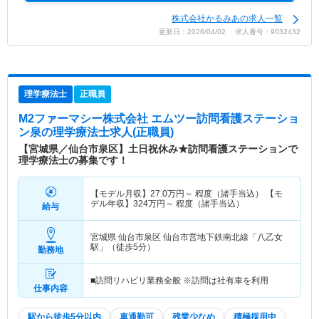
株式会社かるみあの求人一覧
更新日：2026/04/02 求人番号：9032432
理学療法士
正職員
M2ファーマシー株式会社 エムツー訪問看護ステーショ
ン泉
の理学療法士求人(正職員)
【宮城県／仙台市泉区】土日祝休み★訪問看護ステーションで
理学療法士の募集です！
【モデル月収】
27.0
万円～
程度（諸手当込） 【モ
デル年収】
324
万円～
程度（諸手当込）
給与
宮城県 仙台市泉区
仙台市営地下鉄南北線「八乙女
駅」（徒歩5分）
勤務地
■訪問リハビリ業務全般 ※訪問は社有車を利用
仕事内容
駅から徒歩5分以内
車通勤可
残業少なめ
積極採用中