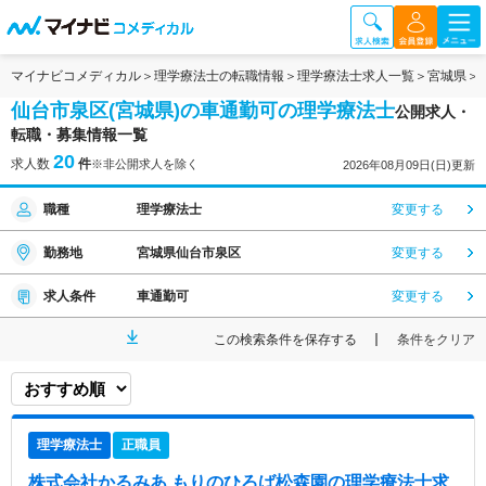
マイナビコメディカル
理学療法士の転職情報
理学療法士求人一覧
宮城県
仙台市泉区(宮城県)の車通勤可の理学療法士
公開求人・
転職・募集情報一覧
20
求人数
件
※非公開求人を除く
2026年08月09日(日)更新
職種
理学療法士
変更する
勤務地
宮城県仙台市泉区
変更する
求人条件
車通勤可
変更する
この検索条件を保存する
条件をクリア
理学療法士
正職員
株式会社かるみあ もりのひろば松森園
の理学療法士求