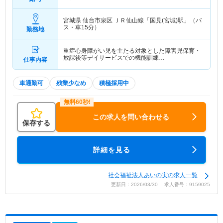
宮城県 仙台市泉区
ＪＲ仙山線「国見(宮城)駅」（バ
ス・車15分）
勤務地
重症心身障がい児を主たる対象とした障害児保育・
放課後等デイサービスでの機能訓練…
仕事内容
車通勤可
残業少なめ
積極採用中
この求人を問い合わせる
保存する
詳細を見る
社会福祉法人あいの実の求人一覧
更新日：2026/03/30 求人番号：9159025