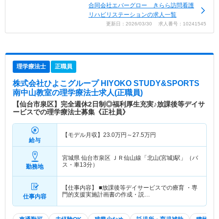
合同会社エバーグロー きらら訪問看護
リハビリステーションの求人一覧
更新日：2026/03/30 求人番号：10241545
理学療法士
正職員
株式会社ひよこグループ HIYOKO STUDY&SPORTS
南中山教室
の理学療法士求人(正職員)
【仙台市泉区】完全週休2日制◎福利厚生充実♪放課後等デイサ
ービスでの理学療法士募集《正社員》
【モデル月収】
23.0
万円～
27.5
万円
給与
宮城県 仙台市泉区
ＪＲ仙山線「北山(宮城)駅」（バ
ス・車13分）
勤務地
【仕事内容】 ■放課後等デイサービスでの療育 ・専
門的支援実施計画書の作成・説…
仕事内容