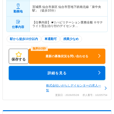
宮城県 仙台市泉区
仙台市営地下鉄南北線「泉中央
駅」（徒歩10分）
勤務地
【仕事内容】 ■リハビリテーション業務全般 ※サテ
ライト型お泊り付のデイセンタ…
仕事内容
駅から徒歩10分以内
車通勤可
残業少なめ
最新の募集状況を問い合わせる
保存する
詳細を見る
株式会社いがらしデイセンターの求人一
覧
更新日：2026/05/28 求人番号：10205754