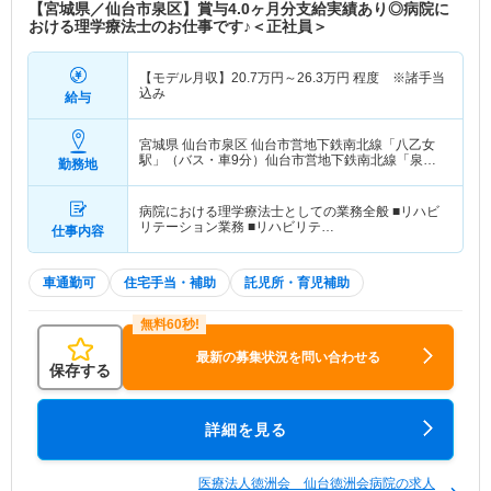
【宮城県／仙台市泉区】賞与4.0ヶ月分支給実績あり◎病院に
おける理学療法士のお仕事です♪＜正社員＞
【モデル月収】
20.7
万円～
26.3
万円
程度 ※諸手当
込み
給与
宮城県 仙台市泉区
仙台市営地下鉄南北線「八乙女
駅」（バス・車9分）仙台市営地下鉄南北線「泉中
勤務地
央駅」（徒歩20分）
病院における理学療法士としての業務全般 ■リハビ
リテーション業務 ■リハビリテ…
仕事内容
車通勤可
住宅手当・補助
託児所・育児補助
最新の募集状況を問い合わせる
保存する
詳細を見る
医療法人徳洲会 仙台徳洲会病院の求人