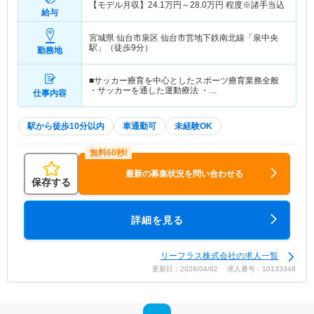
【モデル月収】
24.1
万円～
28.0
万円
程度※諸手当込
給与
宮城県 仙台市泉区
仙台市営地下鉄南北線「泉中央
駅」（徒歩9分）
勤務地
■サッカー療育を中心としたスポーツ療育業務全般
・サッカーを通した運動療法 ・…
仕事内容
駅から徒歩10分以内
車通勤可
未経験OK
最新の募集状況を問い合わせる
保存する
詳細を見る
リーフラス株式会社の求人一覧
更新日：2026/04/02 求人番号：10133348