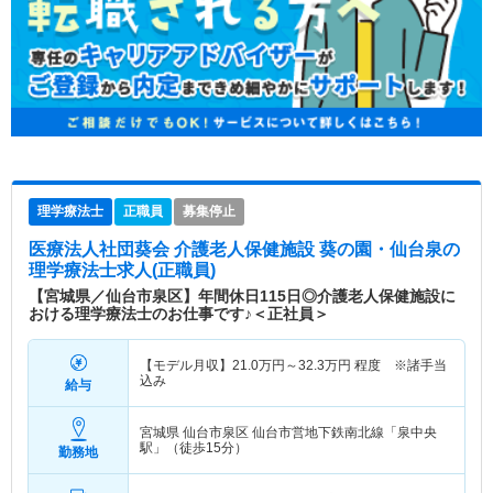
理学療法士
正職員
募集停止
医療法人社団葵会 介護老人保健施設 葵の園・仙台泉
の
理学療法士求人(正職員)
【宮城県／仙台市泉区】年間休日115日◎介護老人保健施設に
おける理学療法士のお仕事です♪＜正社員＞
【モデル月収】
21.0
万円～
32.3
万円
程度 ※諸手当
込み
給与
宮城県 仙台市泉区
仙台市営地下鉄南北線「泉中央
駅」（徒歩15分）
勤務地