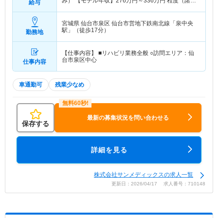
み） 【モデル年収】
276
万円～
336
万円
程度（諸手
給与
当込み）
宮城県 仙台市泉区
仙台市営地下鉄南北線「泉中央
駅」（徒歩17分）
勤務地
【仕事内容】 ■リハビリ業務全般 ○訪問エリア：仙
台市泉区中心
仕事内容
車通勤可
残業少なめ
最新の募集状況を問い合わせる
保存する
詳細を見る
株式会社サンメディックスの求人一覧
更新日：2026/04/17 求人番号：710148