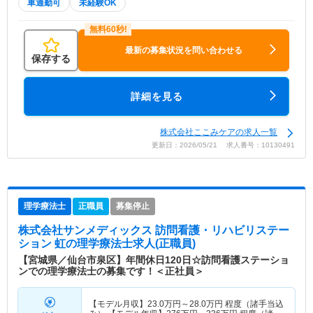
車通勤可
未経験OK
最新の募集状況を問い合わせる
保存する
詳細を見る
株式会社ここみケアの求人一覧
更新日：2026/05/21 求人番号：10130491
理学療法士
正職員
募集停止
株式会社サンメディックス 訪問看護・リハビリステー
ション 虹
の理学療法士求人(正職員)
【宮城県／仙台市泉区】年間休日120日☆訪問看護ステーショ
ンでの理学療法士の募集です！＜正社員＞
【モデル月収】
23.0
万円～
28.0
万円
程度（諸手当込