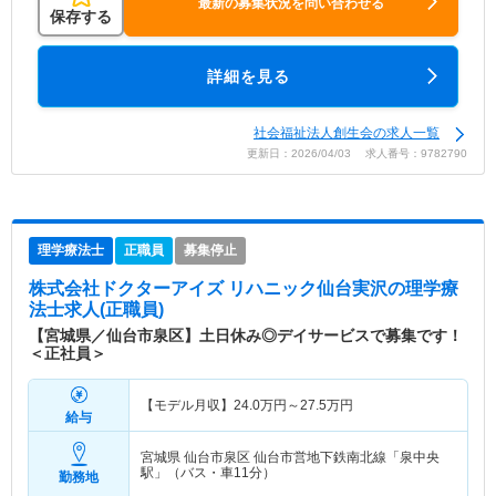
最新の募集状況を問い合わせる
保存する
詳細を見る
社会福祉法人創生会の求人一覧
更新日：2026/04/03 求人番号：9782790
理学療法士
正職員
募集停止
株式会社ドクターアイズ リハニック仙台実沢
の理学療
法士求人(正職員)
【宮城県／仙台市泉区】土日休み◎デイサービスで募集です！
＜正社員＞
【モデル月収】
24.0
万円～
27.5
万円
給与
宮城県 仙台市泉区
仙台市営地下鉄南北線「泉中央
駅」（バス・車11分）
勤務地