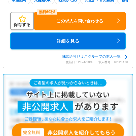
車通勤可
未経験OK
残業少なめ
託児所・育児補助
積極採
この求人を問い合わせる
保存する
詳細を見る
株式会社ひよこグループの求人一覧
更新日：2024/10/16 求人番号：10123470