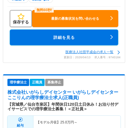
最新の募集状況を問い合わせる
保存する
詳細を見る
医療法人社団平成会の求人一覧
更新日：2026/04/13 求人番号：9740184
理学療法士
正職員
募集停止
株式会社いがらしデイセンター いがらしデイセンター
ここりん
の理学療法士求人(正職員)
【宮城県／仙台市泉区】年間休日120日土日休み！お泊り付デ
イサービスでの理学療法士募集！＜正社員＞
【モデル月収】
25.0
万円～
給与