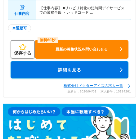
【仕事内容】 ■リハビリ特化の短時間デイサービス
での業務全般 ・レッドコード …
仕事内容
車通勤可
最新の募集状況を問い合わせる
保存する
詳細を見る
株式会社ドクターアイズの求人一覧
更新日：2026/04/01 求人番号：10134261