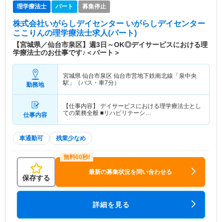
理学療法士
パート
募集停止
株式会社いがらしデイセンター いがらしデイセンター
ここりん
の理学療法士求人(パート)
【宮城県／仙台市泉区】週3日～OK◎デイサービスにおける理
学療法士のお仕事です♪＜パート＞
宮城県 仙台市泉区
仙台市営地下鉄南北線「泉中央
駅」（バス・車7分）
勤務地
【仕事内容】 デイサービスにおける理学療法士とし
ての業務全般 ■リハビリテーシ…
仕事内容
車通勤可
残業少なめ
最新の募集状況を問い合わせる
保存する
詳細を見る