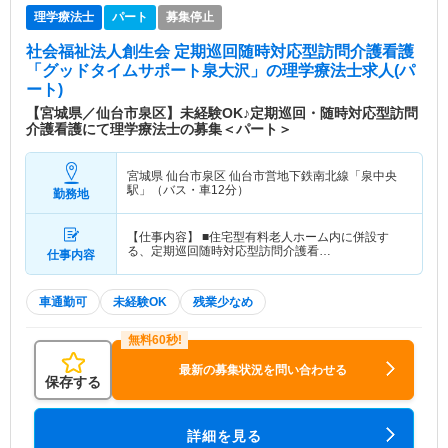
理学療法士
パート
募集停止
社会福祉法人創生会 定期巡回随時対応型訪問介護看護
「グッドタイムサポート泉大沢」
の理学療法士求人(パ
ート)
【宮城県／仙台市泉区】未経験OK♪定期巡回・随時対応型訪問
介護看護にて理学療法士の募集＜パート＞
宮城県 仙台市泉区
仙台市営地下鉄南北線「泉中央
駅」（バス・車12分）
勤務地
【仕事内容】 ■住宅型有料老人ホーム内に併設す
る、定期巡回随時対応型訪問介護看…
仕事内容
車通勤可
未経験OK
残業少なめ
最新の募集状況を問い合わせる
保存する
詳細を見る