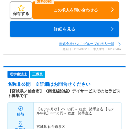
この求人を問い合わせる
保存する
詳細を見る
株式会社ひよこグループの求人一覧
更新日：2024/10/16 求人番号：10123467
理学療法士
正職員
名称非公開
※詳細はお問合せください
【宮城県／仙台市】《南北線沿線》デイサービスでのセラピス
ト募集です
【モデル月収】
25.0
万円～
程度 諸手当込 【モデ
ル年収】
335
万円～
程度 諸手当込
給与
宮城県 仙台市泉区