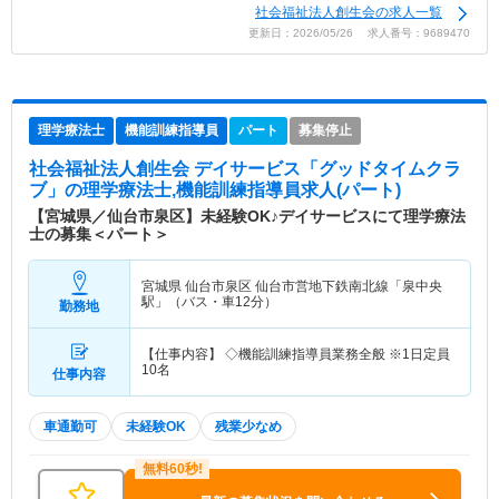
社会福祉法人創生会の求人一覧
更新日：2026/05/26 求人番号：9689470
理学療法士
機能訓練指導員
パート
募集停止
社会福祉法人創生会 デイサービス「グッドタイムクラ
ブ」
の理学療法士,機能訓練指導員求人(パート)
【宮城県／仙台市泉区】未経験OK♪デイサービスにて理学療法
士の募集＜パート＞
宮城県 仙台市泉区
仙台市営地下鉄南北線「泉中央
駅」（バス・車12分）
勤務地
【仕事内容】 ◇機能訓練指導員業務全般 ※1日定員
10名
仕事内容
車通勤可
未経験OK
残業少なめ