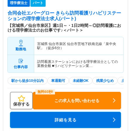
理学療法士
パート
合同会社エバーグロー きらら訪問看護リハビリステー
ション
の理学療法士求人(パート)
【宮城県／仙台市泉区】週1日～・1日2時間～◎訪問看護にお
ける理学療法士のお仕事です♪＜パート＞
宮城県 仙台市泉区
仙台市営地下鉄南北線「泉中央
駅」（徒歩6分）
勤務地
訪問看護ステーションにおける理学療法士としての
業務全般 ■リハビリテーション業…
仕事内容
駅から徒歩10分以内
車通勤可
未経験OK
残業少なめ
土日
この求人を問い合わせる
保存する
詳細を見る