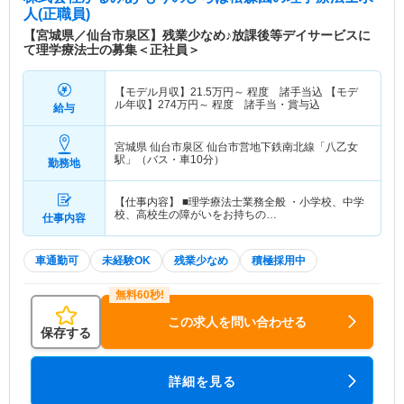
人(正職員)
【宮城県／仙台市泉区】残業少なめ♪放課後等デイサービスに
て理学療法士の募集＜正社員＞
【モデル月収】
21.5
万円～
程度 諸手当込 【モデ
ル年収】
274
万円～
程度 諸手当・賞与込
給与
宮城県 仙台市泉区
仙台市営地下鉄南北線「八乙女
駅」（バス・車10分）
勤務地
【仕事内容】 ■理学療法士業務全般 ・小学校、中学
校、高校生の障がいをお持ちの…
仕事内容
車通勤可
未経験OK
残業少なめ
積極採用中
この求人を問い合わせる
保存する
詳細を見る