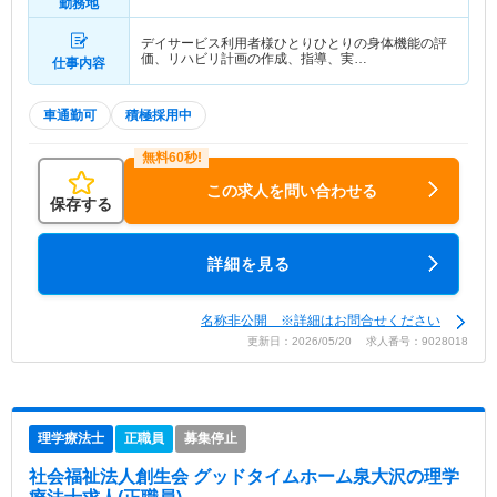
勤務地
デイサービス利用者様ひとりひとりの身体機能の評
価、リハビリ計画の作成、指導、実…
仕事内容
車通勤可
積極採用中
この求人を問い合わせる
保存する
詳細を見る
名称非公開 ※詳細はお問合せください
更新日：2026/05/20 求人番号：9028018
理学療法士
正職員
募集停止
社会福祉法人創生会 グッドタイムホーム泉大沢
の理学