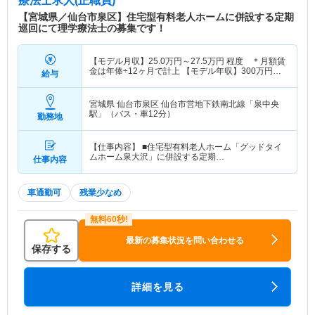
療法士求人(正職員)
【宮城県／仙台市泉区】住宅型有料老人ホームに併設する定期
巡回にて理学療法士の募集です！
【モデル月収】
25.0
万円～
27.5
万円
程度 ＊月額賃
金は年俸÷12ヶ月で計上 【モデル年収】
300
万円～
給与
330
万円
程度
宮城県 仙台市泉区
仙台市営地下鉄南北線「泉中央
駅」（バス・車12分）
勤務地
【仕事内容】 ■住宅型有料老人ホーム「グッドタイ
ムホーム泉大沢」に併設する定期…
仕事内容
車通勤可
残業少なめ
最新の募集状況を問い合わせる
保存する
詳細を見る