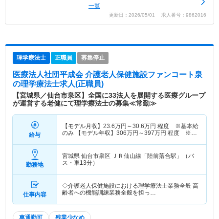
一覧
更新日：2026/05/01 求人番号：9862016
理学療法士
正職員
募集停止
医療法人社団平成会 介護老人保健施設ファンコート泉
の理学療法士求人(正職員)
【宮城県／仙台市泉区】全国に33法人を展開する医療グループ
が運営する老健にて理学療法士の募集≪常勤≫
【モデル月収】
23.6
万円～
30.6
万円
程度 ※基本給
のみ 【モデル年収】
306
万円～
397
万円
程度 ※月
給与
収×12ヵ月＋賞与
宮城県 仙台市泉区
ＪＲ仙山線「陸前落合駅」（バ
ス・車13分）
勤務地
◇介護老人保健施設における理学療法士業務全般 高
齢者への機能訓練業務全般を担っ…
仕事内容
車通勤可
残業少なめ