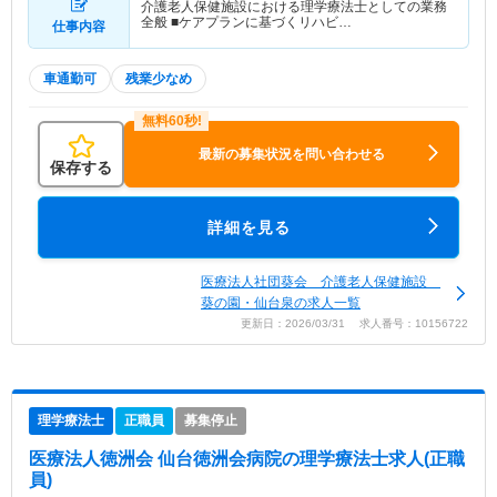
介護老人保健施設における理学療法士としての業務
全般 ■ケアプランに基づくリハビ…
仕事内容
車通勤可
残業少なめ
最新の募集状況を問い合わせる
保存する
詳細を見る
医療法人社団葵会 介護老人保健施設
葵の園・仙台泉の求人一覧
更新日：2026/03/31 求人番号：10156722
理学療法士
正職員
募集停止
医療法人徳洲会 仙台徳洲会病院
の理学療法士求人(正職
員)