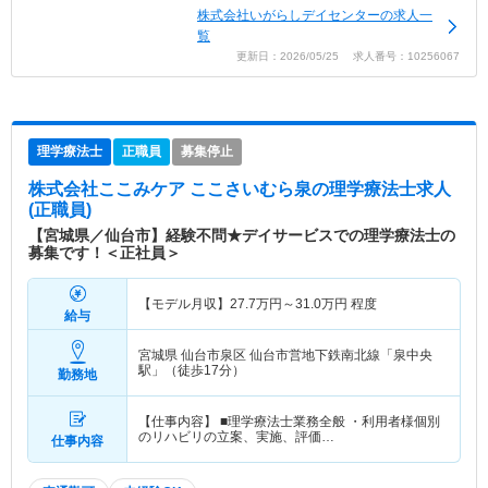
株式会社いがらしデイセンターの求人一
覧
更新日：2026/05/25 求人番号：10256067
理学療法士
正職員
募集停止
株式会社ここみケア ここさいむら泉
の理学療法士求人
(正職員)
【宮城県／仙台市】経験不問★デイサービスでの理学療法士の
募集です！＜正社員＞
【モデル月収】
27.7
万円～
31.0
万円
程度
給与
宮城県 仙台市泉区
仙台市営地下鉄南北線「泉中央
駅」（徒歩17分）
勤務地
【仕事内容】 ■理学療法士業務全般 ・利用者様個別
のリハビリの立案、実施、評価…
仕事内容