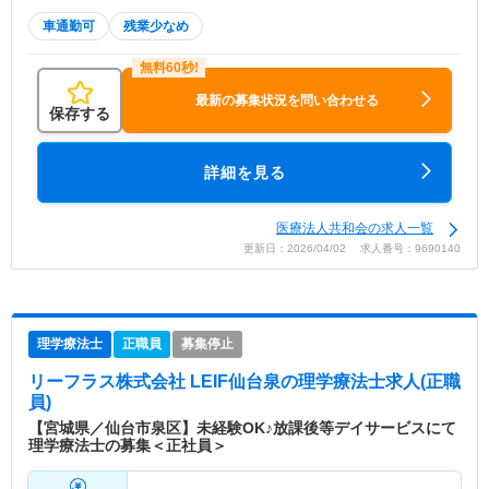
車通勤可
残業少なめ
最新の募集状況を問い合わせる
保存する
詳細を見る
医療法人共和会の求人一覧
更新日：2026/04/02 求人番号：9690140
理学療法士
正職員
募集停止
リーフラス株式会社 LEIF仙台泉
の理学療法士求人(正職
員)
【宮城県／仙台市泉区】未経験OK♪放課後等デイサービスにて
理学療法士の募集＜正社員＞