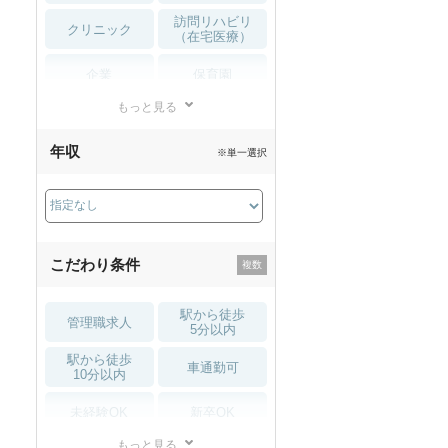
訪問リハビリ
クリニック
（在宅医療）
企業
保育園
もっと見る
小児リハビリ
整骨院
年収
※単一選択
接骨院
訪問マッサージ
薬局・
その他
ドラッグストア
こだわり条件
駅から徒歩
管理職求人
5分以内
駅から徒歩
車通勤可
10分以内
未経験OK
新卒OK
もっと見る