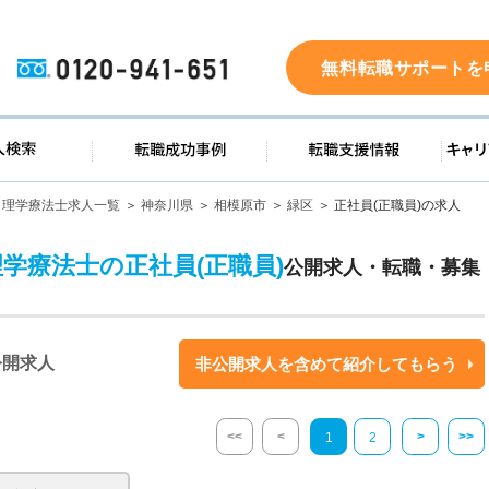
0120-941-651
無料転職サポートを
ド
求人検索
転職成功事例
転職支
理学療法士求人一覧
神奈川県
相模原市
緑区
正社員(正職員)の求人
理学療法士の正社員(正職員)
公開求人・転職・募集
公開求人
非公開求人を含めて紹介してもらう
<<
<
>
>>
1
2