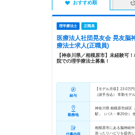
おすすめ順
理学療法士
正職員
医療法人社団晃友会 晃友脳
療法士求人(正職員)
【神奈川県／相模原市】未経験可！
院での理学療法士募集！
【モデル月収】
23.0
万円
（諸手当込） 常勤モデ
給与
神奈川県 相模原市緑区
駅」（バス・車20分） 
勤務地
相模原市にある脳神経外
添ったリハビリを提供し
仕事内容