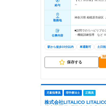
【モデル月収】
32.5
万円
～
給与
神奈川県 相模原市緑区
勤務地
■訪問でのリハビリプロ
・機能訓練指導 など 
仕事内容
駅から徒歩10分以内
車通勤可
土日祝
保存する
児童指導員
理学療法士
正職員
株式会社LITALICO LITA