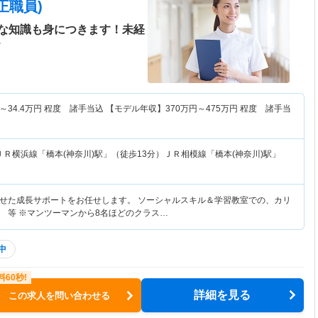
正職員)
な知識も身につきます！未経
＞
～
34.4
万円
程度 諸手当込 【モデル年収】
370
万円～
475
万円
程度 諸手当
ＪＲ横浜線「橋本(神奈川)駅」（徒歩13分）ＪＲ相模線「橋本(神奈川)駅」
せた成長サポートをお任せします。 ソーシャルスキル＆学習教室での、カリ
 等 ※マンツーマンから8名ほどのクラス…
中
詳細を見る
この求人を問い合わせる