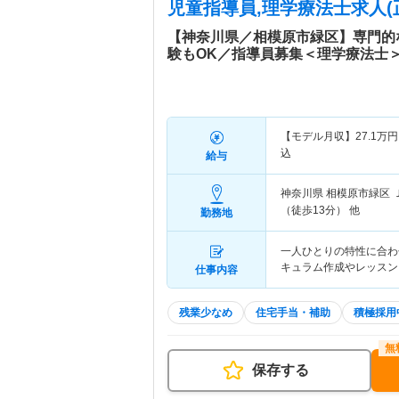
児童指導員,理学療法士求人(
【神奈川県／相模原市緑区】専門的
験もOK／指導員募集＜理学療法士
【モデル月収】
27.1
万円
込
給与
神奈川県 相模原市緑区
（徒歩13分） 他
勤務地
一人ひとりの特性に合わ
キュラム作成やレッスン
仕事内容
残業少なめ
住宅手当・補助
積極採用
保存する