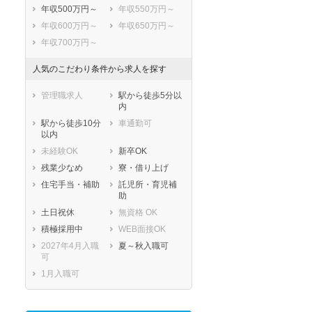
年収500万円～
年収550万円～
年収600万円～
年収650万円～
年収700万円～
人気のこだわり条件から求人を探す
管理職求人
駅から徒歩5分以
内
駅から徒歩10分
車通勤可
以内
未経験OK
新卒OK
残業少なめ
寮・借り上げ
住宅手当・補助
託児所・育児補
助
土日祝休
無資格 OK
積極採用中
WEB面接OK
2027年4月入職
夏～秋入職可
可
1月入職可