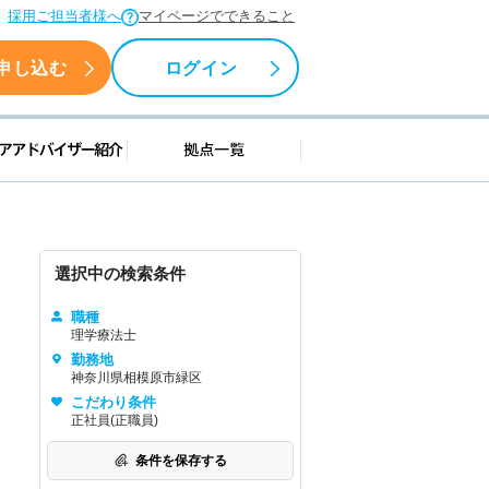
採用ご担当者様へ
マイページでできること
申し込む
ログイン
援情報
キャリアアドバイザー紹介
拠点一覧
選択中の検索条件
職種
理学療法士
勤務地
神奈川県相模原市緑区
こだわり条件
正社員(正職員)
条件を保存する