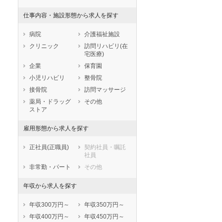
滋賀県
京都府
大阪府
仕事内容・施設形態から求人を探す
兵庫県
奈良県
和歌山県
鳥取県
島根県
岡山県
病院
介護福祉施設
広島県
山口県
徳島県
クリニック
訪問リハビリ(在
宅医療)
香川県
愛媛県
高知県
企業
保育園
福岡県
佐賀県
長崎県
小児リハビリ
整骨院
熊本県
大分県
宮崎県
接骨院
訪問マッサージ
鹿児島県
沖縄県
薬局・ドラッグ
その他
ストア
雇用形態から求人を探す
正社員(正職員)
契約社員・嘱託
社員
非常勤・パート
その他
年収から求人を探す
年収300万円～
年収350万円～
年収400万円～
年収450万円～