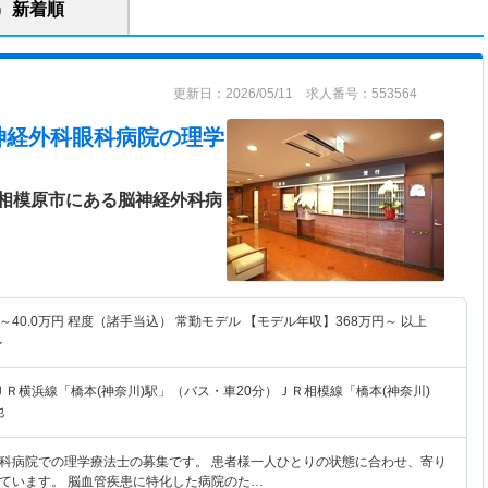
新着順
更新日：2026/05/11 求人番号：553564
神経外科眼科病院
の理学
相模原市にある脳神経外科病
～
40.0
万円
程度（諸手当込） 常勤モデル 【モデル年収】
368
万円～
以上
ル
ＪＲ横浜線「橋本(神奈川)駅」（バス・車20分）ＪＲ相模線「橋本(神奈川)
他
科病院での理学療法士の募集です。 患者様一人ひとりの状態に合わせ、寄り
ています。 脳血管疾患に特化した病院のた…