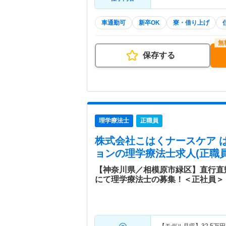
車通勤可
新卒OK
寮・借り上げ
保存する
理学療法士
正職員
株式会社こはくナースケア 
ョン
の理学療法士求人(正職員
【神奈川県／相模原市緑区】直行直
にて理学療法士の募集！＜正社員＞