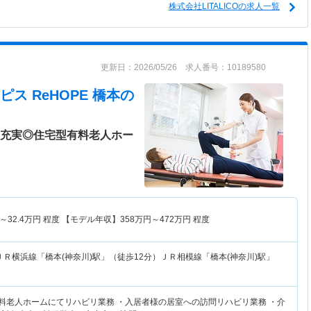
株式会社LITALICOの求人一覧
更新日：2026/05/26 求人番号：10189580
 ReHOPE 橋本
の
生充実◎住宅型有料老人ホー
～
32.4
万円
程度 【モデル年収】
358
万円～
472
万円
程度
ＪＲ横浜線「橋本(神奈川)駅」（徒歩12分）ＪＲ相模線「橋本(神奈川)駅」
有料老人ホームにてリハビリ業務 ・入居者様の居室への訪問リハビリ業務 ・介