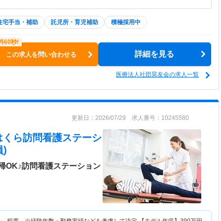
住宅手当・補助
託児所・育児補助
積極採用中
詳細を見る
この求人を問い合わせる
医療法人社団晃友会の求人一覧
更新日：2026/07/29 求人番号：10245580
はくら訪問看護ステーシ
)
帰OK♪訪問看護ステーション