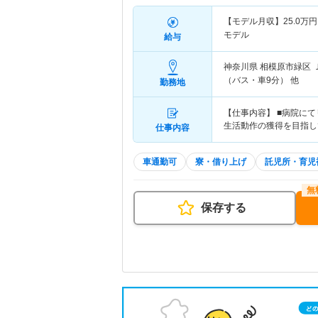
【モデル月収】
25.0
万円
モデル
給与
神奈川県 相模原市緑区
（バス・車9分） 他
勤務地
【仕事内容】 ■病院に
生活動作の獲得を目指し
仕事内容
車通勤可
寮・借り上げ
託児所・育児
保存する