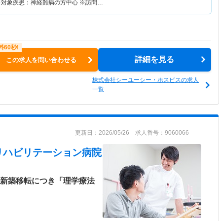
※対象疾患：神経難病の方中心 ※訪問…
詳細を見る
この求人を問い合わせる
株式会社シーユーシー・ホスピスの求人
一覧
更新日：2026/05/26 求人番号：9060066
リハビリテーション病院
年新築移転につき「理学療法