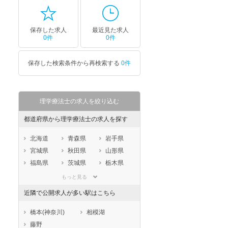
保存した求人
最近見た求人
0件
0件
保存した検索条件から再検索する
0件
理学療法士の求人を絞り込む
都道府県から理学療法士の求人を探す
北海道
青森県
岩手県
宮城県
秋田県
山形県
福島県
茨城県
栃木県
群馬県
埼玉県
千葉県
もっと見る
東京都
神奈川県
新潟県
近隣で公開求人が多い駅はこちら
山梨県
長野県
富山県
石川県
福井県
岐阜県
橋本(神奈川)
相模湖
静岡県
愛知県
三重県
藤野