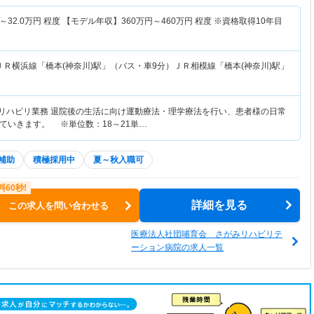
～
32.0
万円
程度 【モデル年収】
360
万円～
460
万円
程度 ※資格取得10年目
ＪＲ横浜線「橋本(神奈川)駅」（バス・車9分）ＪＲ相模線「橋本(神奈川)駅」
てリハビリ業務 退院後の生活に向け運動療法・理学療法を行い、患者様の日常
ていきます。 ※単位数：18～21単…
補助
積極採用中
夏～秋入職可
詳細を見る
この求人を問い合わせる
医療法人社団哺育会 さがみリハビリテ
ーション病院の求人一覧