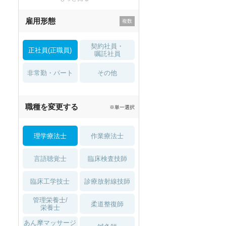
残業少なめ
寮・借り上げ
雇用形態
託児所・
住宅手当・補助
育児補助
契約社員・
正社員(正職員)
土日祝休
無資格 OK
嘱託社員
非常勤・パート
積極採用中
WEB面接OK
その他
2027年4月入職可
夏～秋入職可
職種を変更する
※単一選択
1月入職可
理学療法士
作業療法士
言語聴覚士
臨床検査技師
臨床工学技士
診療放射線技師
管理栄養士/
柔道整復師
栄養士
あん摩マッサージ