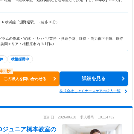
～
程度 ※経験年数・勤務実績などを考慮して決定 【モデル年収】
390
万円
ＪＲ横浜線「淵野辺駅」（徒歩10分）
グラムの作成・実施 ・リハビリ業務 ・拘縮予防、維持 ・筋力低下予防、維持
※訪問エリア：相模原市内 ※1日の…
休
積極採用中
詳細を見る
この求人を問い合わせる
株式会社こはくナースケアの求人一覧
更新日：2026/06/18 求人番号：10114732
LICOジュニア橋本教室
の