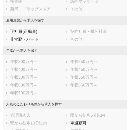
接骨院
訪問マッサージ
小県郡青木村
小県郡長和町
薬局・ドラッグストア
その他
諏訪郡下諏訪町
諏訪郡富士見町
諏訪郡原村
上伊那郡辰野町
雇用形態から求人を探す
上伊那郡箕輪町
上伊那郡飯島町
正社員(正職員)
契約社員・嘱託社員
上伊那郡南箕輪村
上伊那郡中川村
非常勤・パート
その他
上伊那郡宮田村
下伊那郡松川町
下伊那郡高森町
下伊那郡阿南町
年収から求人を探す
下伊那郡阿智村
下伊那郡平谷村
年収300万円～
年収350万円～
下伊那郡根羽村
下伊那郡下條村
年収400万円～
年収450万円～
下伊那郡売木村
下伊那郡天龍村
年収500万円～
年収550万円～
下伊那郡泰阜村
下伊那郡喬木村
年収600万円～
年収650万円～
下伊那郡豊丘村
下伊那郡大鹿村
年収700万円～
木曽郡上松町
木曽郡南木曽町
木曽郡木祖村
木曽郡王滝村
人気のこだわり条件から求人を探す
木曽郡大桑村
木曽郡木曽町
管理職求人
駅から徒歩5分以内
東筑摩郡麻績村
東筑摩郡生坂村
駅から徒歩10分以内
車通勤可
東筑摩郡山形村
東筑摩郡朝日村