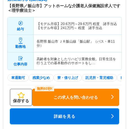
【長野県／飯山市】アットホームな介護老人保健施設求人です
＜理学療法士＞
【モデル月収】
20.6
万円～
29.6
万円
程度 諸手当込
【モデル年収】
241
万円～
程度 諸手当込
給与
長野県 飯山市
ＪＲ飯山線「飯山駅」（バス・車11
分）
勤務地
高齢者を対象としたリハビリ業務全般。日常生活を
行う上での基本動作のサポートをし…
仕事内容
車通勤可
残業少なめ
寮・借り上げ
託児所・育児補助
積極
この求人を問い合わせる
保存する
詳細を見る