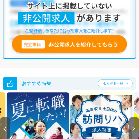
・
積極採用中
・
残業少なめ
・
託児所・育児補助あり
・
正社員(正職
員)
・
介護福祉施設
他の条件でも人気の求人がございますので、「こだわり条件」から検索
いただくか、お気軽にお問い合わせください。
全国の理学療法士求人
から検索いただくことも可能です。
無料転職支援サービス
にお申し込みいただくと、ご希望条件をヒアリン
グした上で求人をご提案いたします。
ご希望条件がまだ定まっていない方は
人気の希望条件をピックアップし
た求人特集
をぜひご活用ください。
転職支援の他、情報収集や募集状況の確認も、お気軽にご相談くださ
い。
おすすめ特集
求人特集一覧