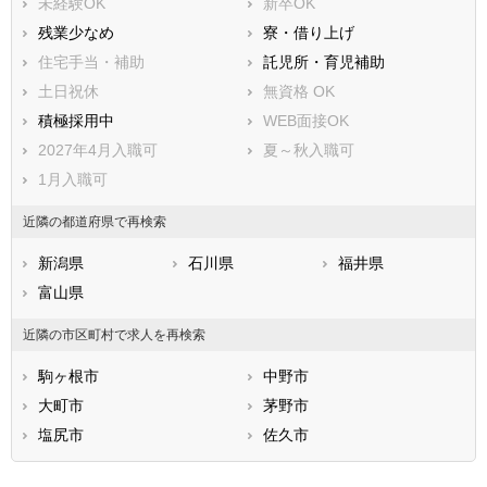
未経験OK
新卒OK
東筑摩郡筑北村
北安曇郡池田町
残業少なめ
寮・借り上げ
北安曇郡松川村
北安曇郡白馬村
住宅手当・補助
託児所・育児補助
北安曇郡小谷村
埴科郡坂城町
土日祝休
無資格 OK
上高井郡小布施町
上高井郡高山村
積極採用中
WEB面接OK
下高井郡山ノ内町
下高井郡木島平村
2027年4月入職可
夏～秋入職可
下高井郡野沢温泉村
上水内郡信濃町
1月入職可
上水内郡小川村
上水内郡飯綱町
近隣の都道府県で再検索
下水内郡栄村
新潟県
石川県
福井県
富山県
近隣の市区町村で求人を再検索
駒ヶ根市
中野市
大町市
茅野市
塩尻市
佐久市