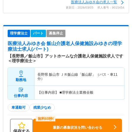
医療法人みゆき会の求人一覧
更新日：2026/03/05 求人番号：9015454
理学療法士
パート
募集停止
医療法人みゆき会 飯山介護老人保健施設みゆき
の理学
療法士求人(パート)
【長野県／飯山市】アットホームな介護老人保健施設求人です
＜理学療法士＞
長野県 飯山市
ＪＲ飯山線「飯山駅」（バス・車11
分）
勤務地
【仕事内容】 ■理学療法士業務全般
仕事内容
車通勤可
残業少なめ
最新の募集状況を問い合わせる
保存する