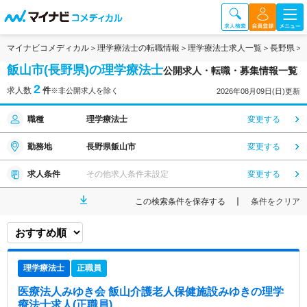
マイナビコメディカル
理学療法士の転職情報
理学療法士求人一覧
長野県
飯山市(長野県)の理学療法士
公開求人・転職・募集情報一覧
2
求人数
件
※非公開求人を除く
2026年08月09日(日)更新
職種
理学療法士
変更する
勤務地
長野県飯山市
変更する
求人条件
その他求人条件未設定
変更する
この検索条件を保存する
条件をクリア
理学療法士
正職員
医療法人みゆき会 飯山介護老人保健施設みゆき
の理学
療法士求人(正職員)