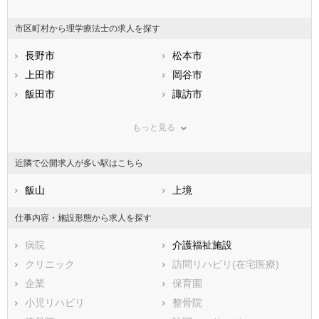
山梨県
長野県
富山県
市区町村から理学療法士の求人を探す
石川県
福井県
岐阜県
静岡県
長野市
愛知県
松本市
三重県
滋賀県
上田市
京都府
岡谷市
大阪府
兵庫県
飯田市
奈良県
諏訪市
和歌山県
鳥取県
須坂市
島根県
小諸市
岡山県
もっと見る
広島県
伊那市
山口県
駒ヶ根市
徳島県
香川県
中野市
愛媛県
大町市
高知県
近隣で公開求人が多い駅はこちら
福岡県
飯山市
佐賀県
茅野市
長崎県
熊本県
塩尻市
飯山
大分県
佐久市
上境
宮崎県
鹿児島県
千曲市
沖縄県
東御市
仕事内容・施設形態から求人を探す
安曇野市
南佐久郡小海町
病院
介護福祉施設
南佐久郡川上村
南佐久郡南牧村
クリニック
訪問リハビリ(在宅医療)
南佐久郡南相木村
南佐久郡北相木村
企業
保育園
南佐久郡佐久穂町
北佐久郡軽井沢町
小児リハビリ
整骨院
北佐久郡御代田町
北佐久郡立科町