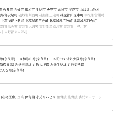
市
桜井市
五條市
御所市
生駒市
香芝市
葛城市
宇陀市
山辺郡山添村
生駒郡安堵町
磯城郡川西町
磯城郡三宅町
磯城郡田原本町
宇陀郡曽爾村
北葛城郡上牧町
北葛城郡王寺町
北葛城郡広陵町
北葛城郡河合町
吉野郡黒滝村
吉野郡天川村
吉野郡野迫川村
吉野郡十津川村
村
吉野郡東吉野村
線(奈良県)
ＪＲ和歌山線(奈良県)
ＪＲ桜井線
近鉄大阪線(奈良県)
(奈良県)
近鉄吉野線
近鉄天理線
近鉄生駒線
近鉄御所線
はんな線(奈良県)
(在宅医療)
企業
保育園
小児リハビリ
整骨院
接骨院
訪問マッサージ