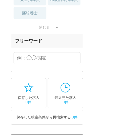
胚培養士
閉じる
フリーワード
セラピスト
セラピスト
ートダ
世の中の需要の高まりととも
ワークライフバランス重視派
スト向け
に増加傾向の「介護施設」求
の方へ！なぜ120日が基準？
人をご紹介！
数え方も解説
保存した求人
最近見た求人
0件
0件
保存した検索条件から再検索する
0件