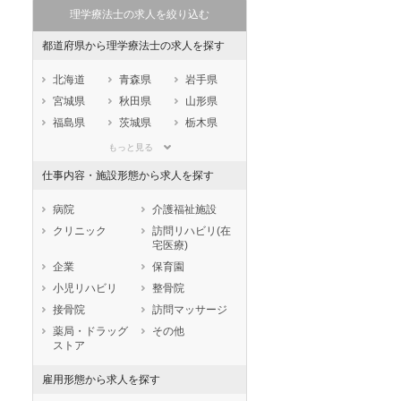
理学療法士の求人を絞り込む
都道府県から理学療法士の求人を探す
北海道
青森県
岩手県
宮城県
秋田県
山形県
福島県
茨城県
栃木県
群馬県
埼玉県
千葉県
もっと見る
東京都
神奈川県
新潟県
仕事内容・施設形態から求人を探す
山梨県
長野県
富山県
石川県
福井県
岐阜県
病院
介護福祉施設
静岡県
愛知県
三重県
クリニック
訪問リハビリ(在
宅医療)
滋賀県
京都府
大阪府
企業
保育園
兵庫県
奈良県
和歌山県
小児リハビリ
整骨院
鳥取県
島根県
岡山県
接骨院
訪問マッサージ
広島県
山口県
徳島県
薬局・ドラッグ
その他
香川県
愛媛県
高知県
ストア
福岡県
佐賀県
長崎県
雇用形態から求人を探す
熊本県
大分県
宮崎県