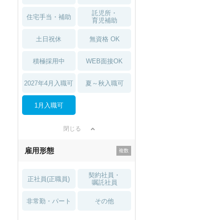
託児所・
住宅手当・補助
育児補助
土日祝休
無資格 OK
積極採用中
WEB面接OK
2027年4月入職可
夏～秋入職可
1月入職可
閉じる
雇用形態
契約社員・
正社員(正職員)
嘱託社員
非常勤・パート
その他