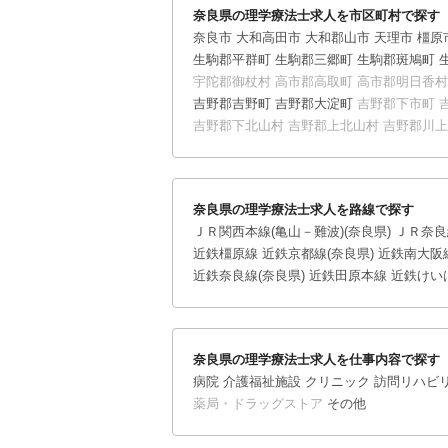
奈良県の理学療法士求人を市区町村で探す
奈良市
大和高田市
大和郡山市
天理市
橿原
生駒郡平群町
生駒郡三郷町
生駒郡斑鳩町
宇陀郡御杖村
高市郡高取町
高市郡明日香村
吉野郡吉野町
吉野郡大淀町
吉野郡下市町
吉野郡下北山村
吉野郡上北山村
吉野郡川上
奈良県の理学療法士求人を路線で探す
ＪＲ関西本線(亀山－難波)(奈良県)
ＪＲ奈良
近鉄橿原線
近鉄京都線(奈良県)
近鉄南大阪線
近鉄奈良線(奈良県)
近鉄田原本線
近鉄けい
奈良県の理学療法士求人を仕事内容で探す
病院
介護福祉施設
クリニック
訪問リハビリ
薬局・ドラッグストア
その他