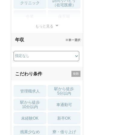
訪問リハビリ
クリニック
（在宅医療）
企業
保育園
もっと見る
小児リハビリ
整骨院
年収
※単一選択
接骨院
訪問マッサージ
薬局・
その他
ドラッグストア
こだわり条件
駅から徒歩
管理職求人
5分以内
駅から徒歩
車通勤可
10分以内
未経験OK
新卒OK
残業少なめ
寮・借り上げ