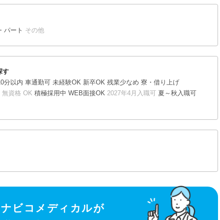
・パート
その他
探す
0分以内
車通勤可
未経験OK
新卒OK
残業少なめ
寮・借り上げ
無資格 OK
積極採用中
WEB面接OK
2027年4月入職可
夏～秋入職可
イナビコメディカルが