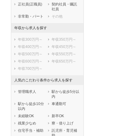
鹿児島県
沖縄県
正社員(正職員)
契約社員・嘱託
社員
非常勤・パート
その他
年収から求人を探す
年収300万円～
年収350万円～
年収400万円～
年収450万円～
年収500万円～
年収550万円～
年収600万円～
年収650万円～
年収700万円～
人気のこだわり条件から求人を探す
管理職求人
駅から徒歩5分以
内
駅から徒歩10分
車通勤可
以内
未経験OK
新卒OK
残業少なめ
寮・借り上げ
住宅手当・補助
託児所・育児補
助