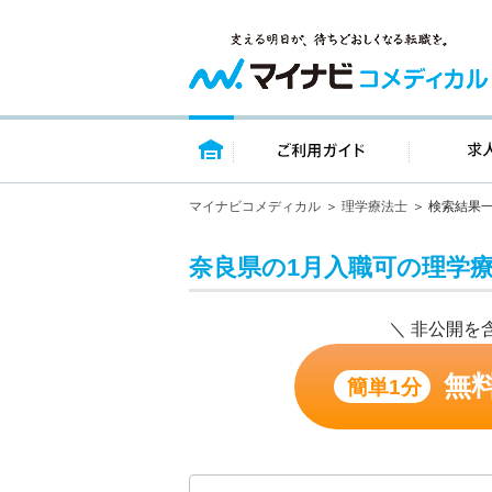
トップページ
ご利用ガイ
マイナビコメディカル
理学療法士
検索結果
奈良県の1月入職可の理学
＼ 非公開を
無
簡単1分