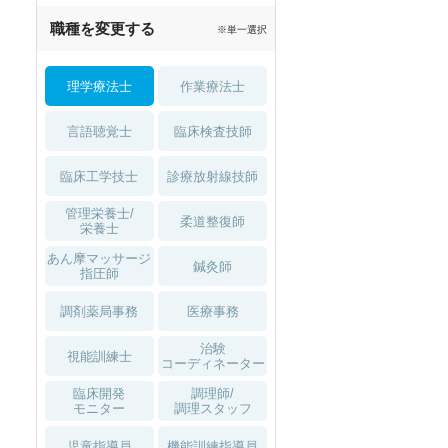
職種を変更する
※単一選択
理学療法士
作業療法士
言語聴覚士
臨床検査技師
臨床工学技士
診療放射線技師
管理栄養士/
柔道整復師
栄養士
あん摩マッサージ
鍼灸師
指圧師
調剤薬局事務
医療事務
治験
視能訓練士
コーディネーター
臨床開発
調理師/
モニター
調理スタッフ
児童指導員
機能訓練指導員