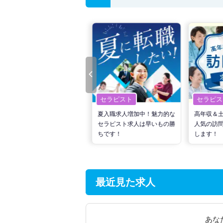
セラピスト
セラピスト
セラピス
転職で高収入を狙う！計画的
夏入職求人増加中！魅力的な
高年収＆
な活動でPTの好条件求人を
セラピスト求人は早いもの勝
人気の訪
見つけるには？
ちです！
します！
最近見た求人
あな