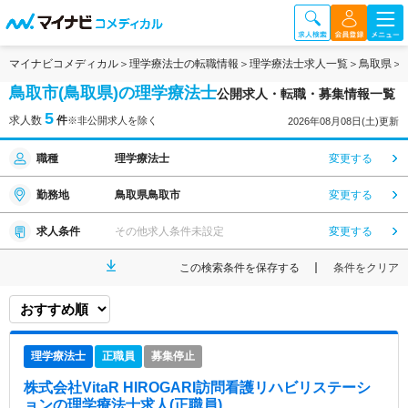
マイナビコメディカル
理学療法士の転職情報
理学療法士求人一覧
鳥取県
鳥取市(鳥取県)の理学療法士
公開求人・転職・募集情報一覧
5
求人数
件
※非公開求人を除く
2026年08月08日(土)更新
職種
理学療法士
変更する
勤務地
鳥取県鳥取市
変更する
求人条件
その他求人条件未設定
変更する
この検索条件を保存する
条件をクリア
理学療法士
正職員
募集停止
株式会社VitaR HIROGARI訪問看護リハビリステーシ
ョン
の理学療法士求人(正職員)