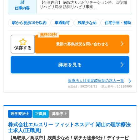
【仕事内容】 病院内リハビリテーション科、回復期
リハビリ病棟 訪問リハビリ事業…
仕事内容
駅から徒歩10分以内
車通勤可
残業少なめ
住宅手当・補助
最新の募集状況を問い合わせる
保存する
詳細を見る
医療法人社団尾﨑病院の求人一覧
更新日：2025/03/31 求人番号：10139990
理学療法士
正職員
募集停止
株式会社エルスリー フィットネスデイ 湖山
の理学療法
士求人(正職員)
【鳥取県／鳥取市】残業少なめ！駅チカ徒歩6分！デイサービ