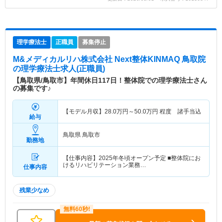
理学療法士
正職員
募集停止
M&メディカルリハ株式会社 Next整体KINMAQ 鳥取院
の理学療法士求人(正職員)
【鳥取県/鳥取市】年間休日117日！整体院での理学療法士さん
の募集です♪
【モデル月収】
28.0
万円～
50.0
万円
程度 諸手当込
給与
鳥取県 鳥取市
勤務地
【仕事内容】2025年冬頃オープン予定 ■整体院にお
けるリハビリテーション業務…
仕事内容
残業少なめ