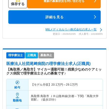
最新の募集状況を問い合わせる
保存する
詳細を見る
M&メディカルリハ株式会社の求人一覧
更新日：2026/02/05 求人番号：10190855
理学療法士
正職員
募集停止
医療法人社団尾﨑病院
の理学療法士求人(正職員)
【鳥取県／鳥取市】マイカー通勤可能！残業少なめのケアミッ
クス病院で理学療法士さんの募集です♪
【モデル月収】
20.1
万円～
29.1
万円
給与
鳥取県 鳥取市
ＪＲ山陰本線(京都－下関)「鳥取大学
前駅」（徒歩10分）
勤務地