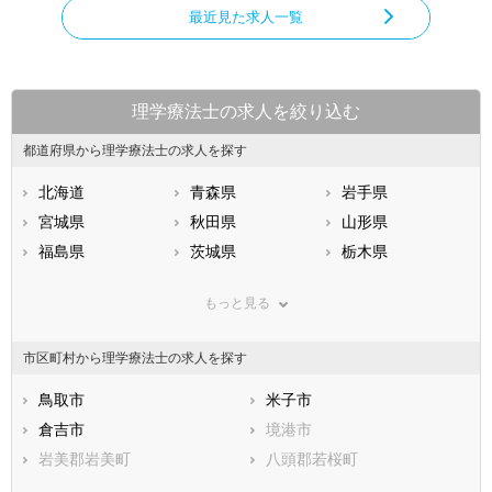
最近見た求人一覧
理学療法士の求人を絞り込む
都道府県から理学療法士の求人を探す
北海道
青森県
岩手県
宮城県
秋田県
山形県
福島県
茨城県
栃木県
群馬県
埼玉県
千葉県
もっと見る
東京都
神奈川県
新潟県
山梨県
長野県
富山県
市区町村から理学療法士の求人を探す
石川県
福井県
岐阜県
静岡県
鳥取市
愛知県
米子市
三重県
滋賀県
倉吉市
京都府
境港市
大阪府
兵庫県
岩美郡岩美町
奈良県
八頭郡若桜町
和歌山県
鳥取県
八頭郡智頭町
島根県
八頭郡八頭町
岡山県