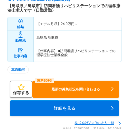
【鳥取県／鳥取市】訪問看護リハビリステーションでの理学療
法士求人です〈日勤常勤〉
【モデル月収】
24.0
万円～
給与
鳥取県 鳥取市
勤務地
【仕事内容】 ■訪問看護リハビリステーションでの
理学療法士業務全般
仕事内容
車通勤可
最新の募集状況を問い合わせる
保存する
詳細を見る
株式会社VitaRの求人一覧
更新日：2026/05/01 求人番号：10130847