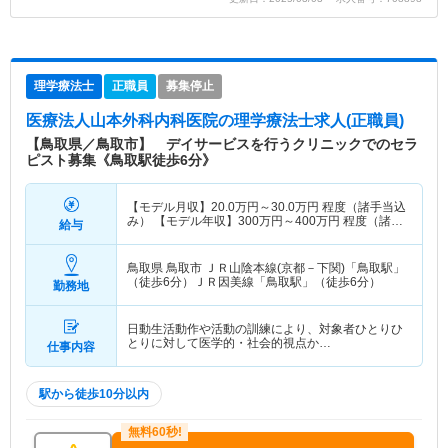
理学療法士
正職員
募集停止
医療法人山本外科内科医院
の理学療法士求人(正職員)
【鳥取県／鳥取市】 デイサービスを行うクリニックでのセラ
ピスト募集《鳥取駅徒歩6分》
【モデル月収】
20.0
万円～
30.0
万円
程度（諸手当込
み） 【モデル年収】
300
万円～
400
万円
程度（諸手
給与
当込み）
鳥取県 鳥取市
ＪＲ山陰本線(京都－下関)「鳥取駅」
（徒歩6分）ＪＲ因美線「鳥取駅」（徒歩6分）
勤務地
日動生活動作や活動の訓練により、対象者ひとりひ
とりに対して医学的・社会的視点か…
仕事内容
駅から徒歩10分以内