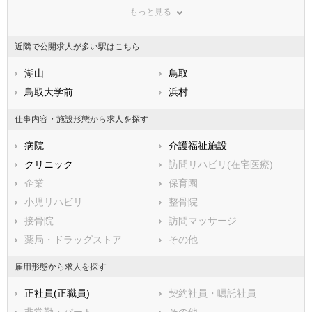
もっと見る
広島県
東伯郡三朝町
山口県
東伯郡湯梨浜町
徳島県
香川県
東伯郡琴浦町
愛媛県
東伯郡北栄町
高知県
近隣で公開求人が多い駅はこちら
福岡県
西伯郡日吉津村
佐賀県
西伯郡大山町
長崎県
熊本県
西伯郡南部町
湖山
大分県
西伯郡伯耆町
鳥取
宮崎県
鹿児島県
日野郡日南町
鳥取大学前
沖縄県
日野郡日野町
浜村
日野郡江府町
仕事内容・施設形態から求人を探す
病院
介護福祉施設
クリニック
訪問リハビリ(在宅医療)
企業
保育園
小児リハビリ
整骨院
接骨院
訪問マッサージ
薬局・ドラッグストア
その他
雇用形態から求人を探す
正社員(正職員)
契約社員・嘱託社員