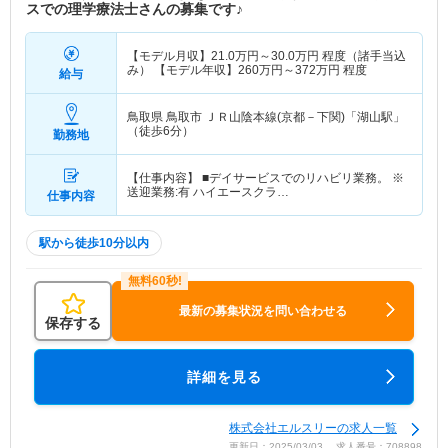
スでの理学療法士さんの募集です♪
【モデル月収】
21.0
万円～
30.0
万円
程度（諸手当込
み） 【モデル年収】
260
万円～
372
万円
程度
給与
鳥取県 鳥取市
ＪＲ山陰本線(京都－下関)「湖山駅」
（徒歩6分）
勤務地
【仕事内容】 ■デイサービスでのリハビリ業務。 ※
送迎業務:有 ハイエースクラ…
仕事内容
駅から徒歩10分以内
最新の募集状況を問い合わせる
保存する
詳細を見る
株式会社エルスリーの求人一覧
更新日：2025/03/03 求人番号：708898