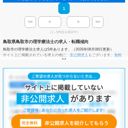
1
<<
<
>
>>
（1～5件目を表示中）
鳥取県鳥取市の理学療法士の求人・転職傾向
鳥取市の理学療法士求人は5件あります。（2026年08月08日更新）
サイト上に掲載されている求人の他に、
非公開求人
もございます。
無料
転職支援サービス
にお申し込みいただくと、全求人からご希望条件に合
う求人を提案させていただきます。
鳥取市の理学療法士求人では以下のような条件が人気です。
・
残業少なめ
・
住宅手当・補助あり
・
正社員(正職員)
・
病院
・
ク
リニック
・
介護福祉施設
他の条件でも人気の求人がございますので、「こだわり条件」から検索
いただくか、お気軽にお問い合わせください。
全国の理学療法士求人
から検索いただくことも可能です。
無料転職支援サービス
にお申し込みいただくと、ご希望条件をヒアリン