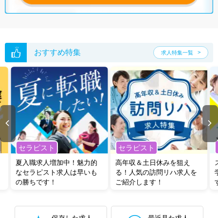
グした上で求人をご提案いたします。
ご希望条件がまだ定まっていない方は
人気の希望条件をピックアップし
た求人特集
をぜひご活用ください。
転職支援の他、情報収集や募集状況の確認も、お気軽にご相談くださ
い。
おすすめ特集
求人特集一覧
セラピスト
セラピスト
夏入職求人増加中！魅力的
高年収＆土日休みを狙え
なセラピスト求人は早いも
る！人気の訪問リハ求人を
の勝ちです！
ご紹介します！