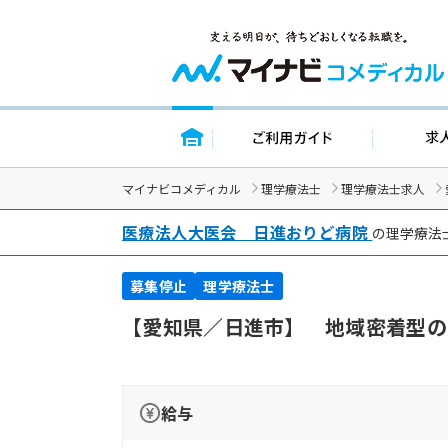
トップページ
ご利用ガイ
マイナビコメディカル
理学療法士
理学療法士求人
医療法人大医会 日進おりど病院
の理学療法
募集停止
理学療法士
【愛知県／日進市】 地域密着型の
給与