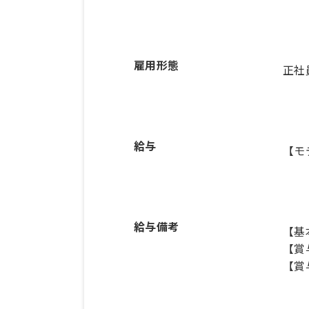
雇用形態
正社
給与
【モ
給与備考
【基本
【賞
【賞