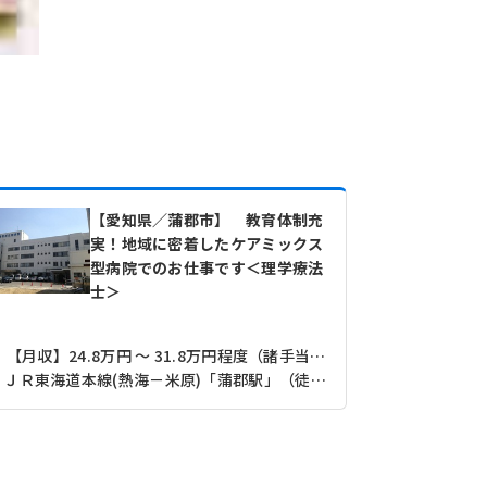
【愛知県／蒲郡市】 教育体制充
実！地域に密着したケアミックス
型病院でのお仕事です＜理学療法
士＞
【月収】24.8万円 ～ 31.8万円程度（諸手当込）
【月収】30
ＪＲ東海道本線(熱海－米原)「蒲郡駅」（徒歩13分）