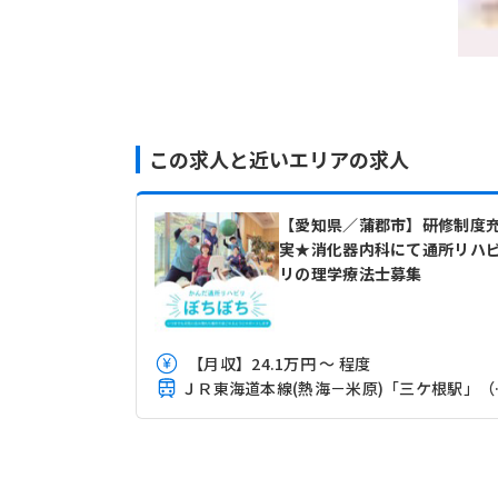
この求人と近いエリアの求人
【愛知県／蒲郡市】研修制度
実★消化器内科にて通所リハ
リの理学療法士募集
【月収】24.1万円 ～ 程度
ＪＲ東海道