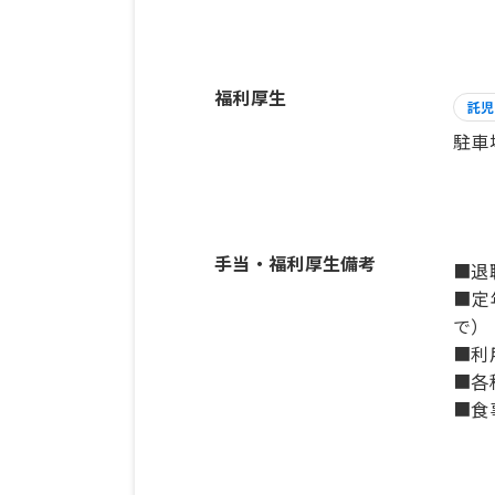
福利厚生
託児
駐車
手当・福利厚生備考
■退
■定
で）
■利
■各
■食