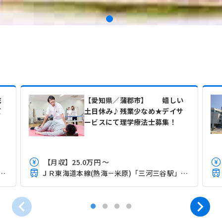
充
【愛知県／蒲郡市】 嬉しい
ビ
土日休み♪残業少なめ★デイサ
ービスにて理学療法士募集！
【月収】25.0万円 ～
本線(熱海－米原)「三ケ根駅」（バス・車6分）
ＪＲ東海道本線(熱海－米原)「三河三谷駅」（徒歩5分）