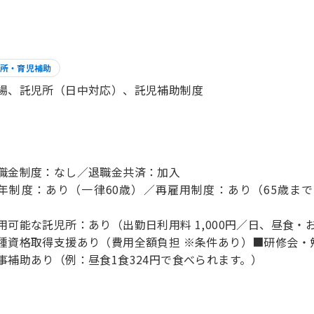
所・育児補助
場、託児所（日中対応）、託児補助制度
職金制度：なし／退職金共済：加入
年制度：あり（一律60歳）／再雇用制度：あり（65歳まで
用可能な託児所：あり（出勤日利用料 1,000円／日、昼食・
種資格取得支援あり（費用全額負担 ※条件あり）■研修会・
事補助あり（例：昼食1食324円で食べられます。）