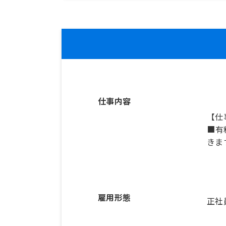
仕事内容
【仕
■有
きま
雇用形態
正社