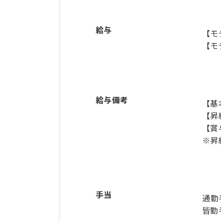
給与
【モ
【モ
給与備考
【基本
【昇
【賞
※昇
手当
通勤
皆勤