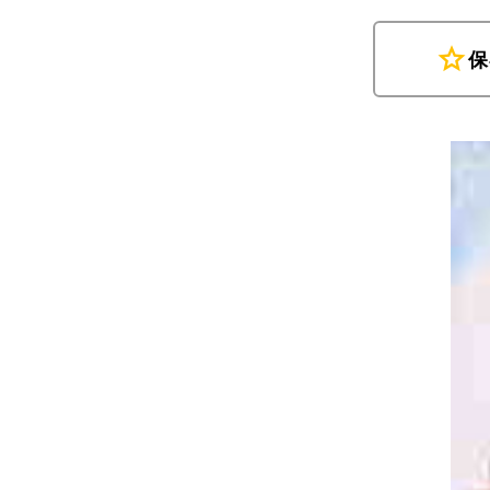
star
保