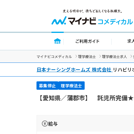
トップページ
ご利用ガイ
マイナビコメディカル
理学療法士
理学療法士求人
日本ナーシングホームズ 株式会社
リハビリ
募集停止
理学療法士
【愛知県／蒲郡市】 託児所完備★
給与