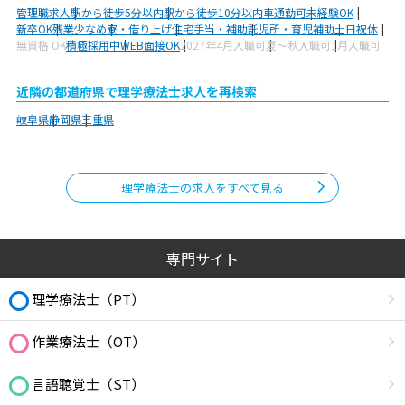
管理職求人
駅から徒歩5分以内
駅から徒歩10分以内
車通勤可
未経験OK
新卒OK
残業少なめ
寮・借り上げ
住宅手当・補助
託児所・育児補助
土日祝休
無資格 OK
積極採用中
WEB面接OK
2027年4月入職可
夏～秋入職可
1月入職可
近隣の都道府県で理学療法士求人を再検索
岐阜県
静岡県
三重県
理学療法士の求人をすべて見る
専門サイト
理学療法士（PT）
作業療法士（OT）
言語聴覚士（ST）