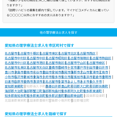
りますか？」
「訪問リハビリの募集を都内で探しています。マイナビコメディカルに載ってい
る○○○○○以外におすすめの求人はありますか？」
他の理学療法士求人を探す
愛知県の理学療法士求人を市区町村で探す
名古屋市
名古屋市千種区
名古屋市東区
名古屋市北区
名古屋市西区
名古屋市中村区
名古屋市中区
名古屋市昭和区
名古屋市瑞穂区
名古屋市熱田区
名古屋市中川区
名古屋市港区
名古屋市南区
名古屋市守山区
名古屋市緑区
名古屋市名東区
名古屋市天白区
豊橋市
岡崎市
一宮市
瀬戸市
半田市
春日井市
豊川市
津島市
碧南市
刈谷市
豊田市
安城市
西尾市
蒲郡市
犬山市
常滑市
江南市
小牧市
稲沢市
新城市
東海市
大府市
知多市
知立市
尾張旭市
高浜市
岩倉市
豊明市
日進市
田原市
愛西市
清須市
北名古屋市
弥富市
みよし市
あま市
長久手市
愛知郡東郷町
愛知郡長久手町
西春日井郡豊山町
丹羽郡大口町
丹羽郡扶桑町
海部郡大治町
海部郡蟹江町
海部郡飛島村
知多郡阿久比町
知多郡東浦町
知多郡南知多町
知多郡美浜町
知多郡武豊町
額田郡幸田町
北設楽郡設楽町
北設楽郡東栄町
北設楽郡豊根村
宝飯郡小坂井町
幡豆郡幡豆町
愛知県の理学療法士求人を路線で探す