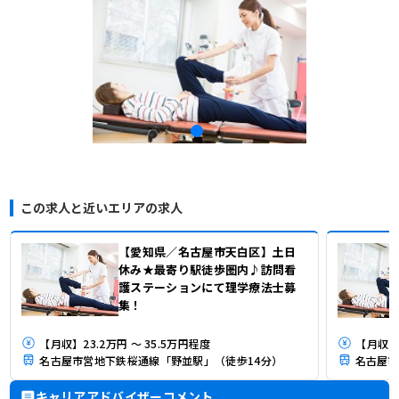
この求人と近いエリアの求人
【愛知県／名古屋市天白区】土日
休み★最寄り駅徒歩圏内♪訪問看
護ステーションにて理学療法士募
集！
【月収】23.2万円 ～ 35.5万円程度
【月収】
名古屋市営地下鉄桜通線「野並駅」（徒歩14分）
キャリアアドバイザーコメント