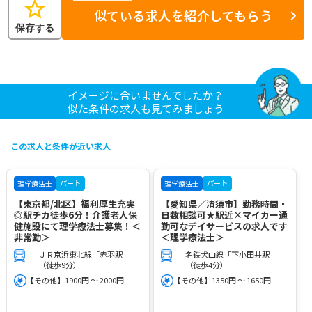
star
似ている求人を紹介してもらう
保存する
イメージに合いませんでしたか？
似た条件の求人も見てみましょう
この求人と条件が近い求人
パート
パート
理学療法士
理学療法士
【東京都/北区】福利厚生充実
【愛知県／清須市】勤務時間・
◎駅チカ徒歩6分！介護老人保
日数相談可★駅近×マイカー通
健施設にて理学療法士募集！＜
勤可なデイサービスの求人です
非常勤＞
＜理学療法士＞
ＪＲ京浜東北線「赤羽駅」
名鉄犬山線「下小田井駅」
（徒歩9分）
（徒歩4分）
【その他】1900円 ～ 2000円
【その他】1350円 ～ 1650円