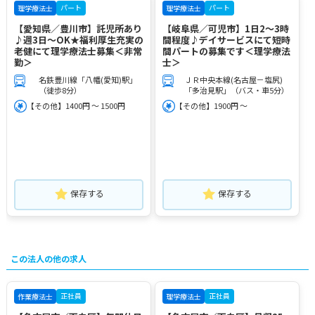
パート
パート
理学療法士
理学療法士
【愛知県／豊川市】託児所あり
【岐阜県／可児市】1日2～3時
♪週3日～OK★福利厚生充実の
間程度♪デイサービスにて短時
老健にて理学療法士募集＜非常
間パートの募集です＜理学療法
勤＞
士＞
名鉄豊川線「八幡(愛知)駅」
ＪＲ中央本線(名古屋－塩尻)
（徒歩8分）
「多治見駅」（バス・車5分）
【その他】1400円 ～ 1500円
【その他】1900円 ～
保存する
保存する
この法人の他の求人
正社員
正社員
作業療法士
理学療法士