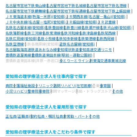
名古屋市営地下鉄東山線
名古屋市営地下鉄名城線
名古屋市営地下鉄名港線
名古屋市営地下鉄鶴舞線
名古屋市営地下鉄桜通線
名古屋市営地下鉄上飯田線
ＪＲ東海道本線(熱海－米原)(愛知県)
ＪＲ関西本線(名古屋－亀山)(愛知県)
ＪＲ中央本線(名古屋－塩尻)(愛知県)
ＪＲ飯田線(愛知県)
ＪＲ武豊線
名鉄名古屋本線(愛知県)
名鉄豊田線
名鉄豊川線
名鉄瀬戸線
名鉄犬山線(愛知県)
名鉄蒲郡線
名鉄三河線
名鉄常滑線
名鉄河和線
名鉄津島線
名鉄尾西線
名鉄広見線(愛知県)
名鉄小牧線
名鉄知多新線
名鉄築港線
名鉄西尾線
名鉄空港線
名鉄各務原線(愛知県)
近鉄名古屋線(愛知県)
名古屋臨海高速鉄道あおなみ線
愛知環状鉄道
愛知高速交通リニモ
豊橋鉄道渥美線
豊橋鉄道東田本線(駅前－運動公園前)
豊橋鉄道東田本線(井原－赤岩口)
ゆとりーとライン
JR東海交通事業城北線
愛知県の理学療法士求人を仕事内容で探す
病院
介護福祉施設
クリニック
訪問リハビリ(在宅医療)
企業
保育園
小児リハビリ
整骨院
接骨院
訪問マッサージ
薬局・ドラッグストア
その他
愛知県の理学療法士求人を雇用形態で探す
正社員(正職員)
契約社員・嘱託社員
非常勤・パート
その他
愛知県の理学療法士求人をこだわり条件で探す