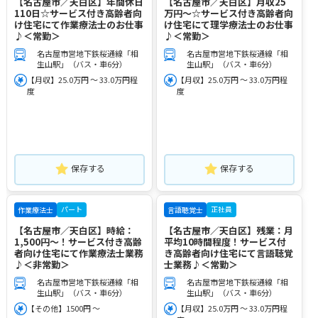
【名古屋市／天白区】年間休日
【名古屋市／天白区】月収25
110日☆サービス付き高齢者向
万円～☆サービス付き高齢者向
け住宅にて作業療法士のお仕事
け住宅にて理学療法士のお仕事
♪＜常勤＞
♪＜常勤＞
名古屋市営地下鉄桜通線「相
名古屋市営地下鉄桜通線「相
生山駅」（バス・車6分）
生山駅」（バス・車6分）
【月収】25.0万円 ～ 33.0万円程
【月収】25.0万円 ～ 33.0万円程
度
度
保存する
保存する
パート
正社員
作業療法士
言語聴覚士
【名古屋市／天白区】時給：
【名古屋市／天白区】残業：月
1,500円～！サービス付き高齢
平均10時間程度！サービス付
者向け住宅にて作業療法士業務
き高齢者向け住宅にて言語聴覚
♪＜非常勤＞
士業務♪＜常勤＞
名古屋市営地下鉄桜通線「相
名古屋市営地下鉄桜通線「相
生山駅」（バス・車6分）
生山駅」（バス・車6分）
【その他】1500円 ～
【月収】25.0万円 ～ 33.0万円程