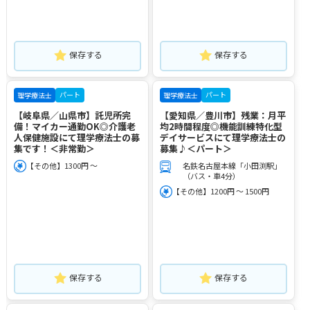
保存する
保存する
パート
パート
理学療法士
理学療法士
【岐阜県／山県市】託児所完
【愛知県／豊川市】残業：月平
備！マイカー通勤OK◎介護老
均2時間程度◎機能訓練特化型
人保健施設にて理学療法士の募
デイサービスにて理学療法士の
集です！＜非常勤＞
募集♪＜パート＞
【その他】1300円 ～
名鉄名古屋本線「小田渕駅」
（バス・車4分）
【その他】1200円 ～ 1500円
保存する
保存する