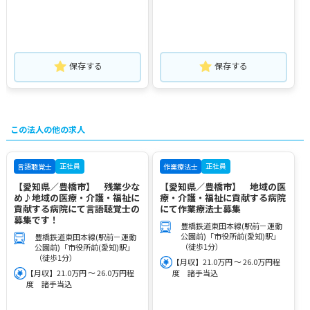
保存する
保存する
この法人の他の求人
正社員
正社員
言語聴覚士
作業療法士
【愛知県／豊橋市】 残業少な
【愛知県／豊橋市】 地域の医
め♪地域の医療・介護・福祉に
療・介護・福祉に貢献する病院
貢献する病院にて言語聴覚士の
にて作業療法士募集
募集です！
豊橋鉄道東田本線(駅前－運動
公園前)「市役所前(愛知)駅」
豊橋鉄道東田本線(駅前－運動
（徒歩1分）
公園前)「市役所前(愛知)駅」
（徒歩1分）
【月収】21.0万円 ～ 26.0万円程
【月収】21.0万円 ～ 26.0万円程
度 諸手当込
度 諸手当込