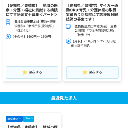
【愛知県／豊橋市】 地域の医
【愛知県／豊橋市】マイカー通
療・介護・福祉に貢献する病院
勤OK★育児・介護休業の取得
にて言語聴覚士募集＜パート＞
実績あり◎病院にて診療放射線
技師の募集です！
豊橋鉄道東田本線(駅前－運動
公園前)「市役所前(愛知)駅」
豊橋鉄道東田本線(駅前－運動
（徒歩1分）
公園前)「市役所前(愛知)駅」
（徒歩1分）
【その他】1400円 ～ 1500円
【月収】20.0万円 ～ 25.0万円程
度※諸手当込
保存する
保存する
最近見た求人
パート
理学療法士
【愛知県／豊橋市】 地域の医