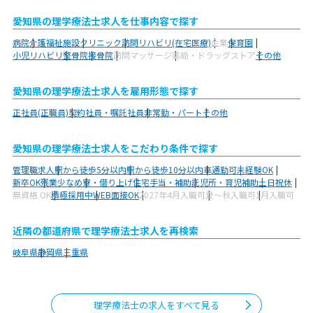
愛知県の理学療法士求人を仕事内容で探す
病院
介護福祉施設
クリニック
訪問リハビリ(在宅医療)
企業
保育園
小児リハビリ
整骨院
接骨院
訪問マッサージ
薬局・ドラッグストア
その他
愛知県の理学療法士求人を雇用形態で探す
正社員(正職員)
契約社員・嘱託社員
非常勤・パート
その他
愛知県の理学療法士求人をこだわり条件で探す
管理職求人
駅から徒歩5分以内
駅から徒歩10分以内
車通勤可
未経験OK
新卒OK
残業少なめ
寮・借り上げ
住宅手当・補助
託児所・育児補助
土日祝休
無資格 OK
積極採用中
WEB面接OK
2027年4月入職可
夏～秋入職可
1月入職可
近隣の都道府県で理学療法士求人を再検索
岐阜県
静岡県
三重県
理学療法士の求人をすべて見る