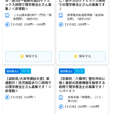
分！週3日～勤務可能のケアミ
し！駅チカのケアミックス病院
ックス病院で理学療法士さん募
での理学療法士さんの募集です
集♪＜非常勤＞
♪
ＪＲ山陽本線(神戸－門司)「新
阪堺電気軌道阪堺線「高須神
長田駅」（徒歩6分）
社駅」（徒歩10分）
【その他】1500円 ～ 1600円
【その他】1800円 ～
保存する
保存する
パート
パート
理学療法士
理学療法士
【滋賀県/大津市瀬田大萱】車
【京都府／八幡市】整形外科に
通勤可！託児施設あり◎病院で
強く最新の医療機器を駆使する
の理学療法士さん募集です！＜
病院で理学療法士の募集です！
非常勤＞
＜パート＞
【その他】1500円 ～
京阪本線「樟葉駅」（バス・
車10分）
【その他】1600円 ～ 2000円