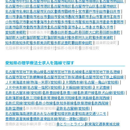
名古屋市中村区
名古屋市中区
名古屋市昭和区
名古屋市瑞穂区
名古屋市熱田区
名古屋市中川区
名古屋市港区
名古屋市南区
名古屋市守山区
名古屋市緑区
名古屋市名東区
名古屋市天白区
豊橋市
岡崎市
一宮市
瀬戸市
半田市
春日井市
豊川市
津島市
碧南市
刈谷市
豊田市
安城市
西尾市
蒲郡市
犬山市
常滑市
江南市
小牧市
稲沢市
新城市
東海市
大府市
知多市
知立市
尾張旭市
高浜市
岩倉市
豊明市
日進市
田原市
愛西市
清須市
北名古屋市
弥富市
みよし市
あま市
長久手市
愛知郡東郷町
愛知郡長久手町
西春日井郡豊山町
丹羽郡大口町
丹羽郡扶桑町
海部郡大治町
海部郡蟹江町
海部郡飛島村
知多郡阿久比町
知多郡東浦町
知多郡南知多町
知多郡美浜町
知多郡武豊町
額田郡幸田町
北設楽郡設楽町
北設楽郡東栄町
北設楽郡豊根村
宝飯郡小坂井町
幡豆郡幡豆町
愛知県の理学療法士求人を路線で探す
名古屋市営地下鉄東山線
名古屋市営地下鉄名城線
名古屋市営地下鉄名港線
名古屋市営地下鉄鶴舞線
名古屋市営地下鉄桜通線
名古屋市営地下鉄上飯田線
ＪＲ東海道本線(熱海－米原)(愛知県)
ＪＲ関西本線(名古屋－亀山)(愛知県)
ＪＲ中央本線(名古屋－塩尻)(愛知県)
ＪＲ飯田線(愛知県)
ＪＲ武豊線
名鉄名古屋本線(愛知県)
名鉄豊田線
名鉄豊川線
名鉄瀬戸線
名鉄犬山線(愛知県)
名鉄蒲郡線
名鉄三河線
名鉄常滑線
名鉄河和線
名鉄津島線
名鉄尾西線
名鉄広見線(愛知県)
名鉄小牧線
名鉄知多新線
名鉄築港線
名鉄西尾線
名鉄空港線
名鉄各務原線(愛知県)
近鉄名古屋線(愛知県)
名古屋臨海高速鉄道あおなみ線
愛知環状鉄道
愛知高速交通リニモ
豊橋鉄道渥美線
豊橋鉄道東田本線(駅前－運動公園前)
豊橋鉄道東田本線(井原－赤岩口)
ゆとりーとライン
JR東海交通事業城北線