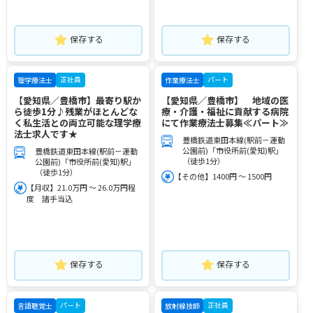
保存する
保存する
正社員
パート
理学療法士
作業療法士
【愛知県／豊橋市】最寄り駅か
【愛知県／豊橋市】 地域の医
ら徒歩1分♪残業がほとんどな
療・介護・福祉に貢献する病院
く私生活との両立可能な理学療
にて作業療法士募集≪パート≫
法士求人です★
豊橋鉄道東田本線(駅前－運動
公園前)「市役所前(愛知)駅」
豊橋鉄道東田本線(駅前－運動
（徒歩1分）
公園前)「市役所前(愛知)駅」
（徒歩1分）
【その他】1400円 ～ 1500円
【月収】21.0万円 ～ 26.0万円程
度 諸手当込
保存する
保存する
パート
正社員
言語聴覚士
放射線技師