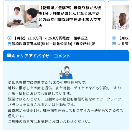
【愛知県／豊橋市】最寄り駅から徒
歩1分♪残業がほとんどなく私生活
との両立可能な理学療法士求人です
★
【月収】21.0万円 ～ 26.0万円程度 諸手当込
【月収】
豊橋鉄道東田本線(駅前－運動公園前)「市役所前(愛知)駅」（徒歩1分）
ＪＲ東海
キャリアアドバイザーコメント
愛知県豊橋市に位置する46床の小規模病院です。
地域に根ざした医療を提供、また特養、デイケアなども併設しており
介護・福祉においても貢献しています。
残業はほとんどなく、日勤のみの勤務も相談可能なのでワークライフ
バランスを重視される方にはお勧めです。
最寄駅から徒歩1分、駐車場を完備しておりマイカー通勤もできるので
便利です。
ご興味のある方はお気軽にお問い合わせください。