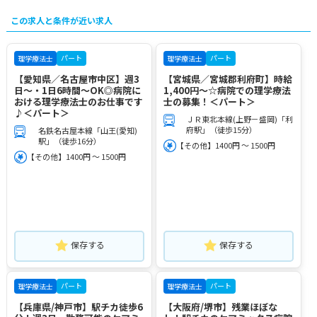
この求人と条件が近い求人
パート
パート
理学療法士
理学療法士
【愛知県／名古屋市中区】週3
【宮城県／宮城郡利府町】時給
日～・1日6時間～OK◎病院に
1,400円～☆病院での理学療法
おける理学療法士のお仕事です
士の募集！＜パート＞
♪＜パート＞
ＪＲ東北本線(上野－盛岡)「利
府駅」（徒歩15分）
名鉄名古屋本線「山王(愛知)
駅」（徒歩16分）
【その他】1400円 ～ 1500円
【その他】1400円 ～ 1500円
保存する
保存する
パート
パート
理学療法士
理学療法士
【兵庫県/神戸市】駅チカ徒歩6
【大阪府/堺市】残業ほぼな