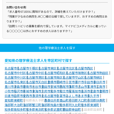
お問い合わせ例
「求人番号671830に興味があるので、詳細を教えていただけますか？」
「残業が少なめの病院をJR○○線の沿線で探していますが、おすすめの病院はあ
りますか？」
「訪問リハビリの募集を都内で探しています。マイナビコメディカルに載ってい
る○○○○○以外におすすめの求人はありますか？」
他の理学療法士求人を探す
愛知県の理学療法士求人を市区町村で探す
名古屋市
名古屋市千種区
名古屋市東区
名古屋市北区
名古屋市西区
名古屋市中村区
名古屋市中区
名古屋市昭和区
名古屋市瑞穂区
名古屋市熱田区
名古屋市中川区
名古屋市港区
名古屋市南区
名古屋市守山区
名古屋市緑区
名古屋市名東区
名古屋市天白区
豊橋市
岡崎市
一宮市
瀬戸市
半田市
春日井市
豊川市
津島市
碧南市
刈谷市
豊田市
安城市
西尾市
蒲郡市
犬山市
常滑市
江南市
小牧市
稲沢市
新城市
東海市
大府市
知多市
知立市
尾張旭市
高浜市
岩倉市
豊明市
日進市
田原市
愛西市
清須市
北名古屋市
弥富市
みよし市
あま市
長久手市
愛知郡東郷町
愛知郡長久手町
西春日井郡豊山町
丹羽郡大口町
丹羽郡扶桑町
海部郡大治町
海部郡蟹江町
海部郡飛島村
知多郡阿久比町
知多郡東浦町
知多郡南知多町
知多郡美浜町
知多郡武豊町
額田郡幸田町
北設楽郡設楽町
北設楽郡東栄町
北設楽郡豊根村
宝飯郡小坂井町
幡豆郡幡豆町