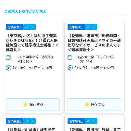
この求人と条件が近い求人
パート
パート
理学療法士
理学療法士
【東京都/北区】福利厚生充実
【愛知県／清須市】勤務時間・
◎駅チカ徒歩6分！介護老人保
日数相談可★駅近×マイカー通
健施設にて理学療法士募集！＜
勤可なデイサービスの求人です
非常勤＞
＜理学療法士＞
ＪＲ京浜東北線「赤羽駅」
名鉄犬山線「下小田井駅」
（徒歩9分）
（徒歩4分）
【その他】1900円 ～ 2000円
【その他】1350円 ～ 1650円
保存する
保存する
パート
パート
理学療法士
理学療法士
【岐阜県／山県市】託児所完
【愛知県／豊川市】残業：月平