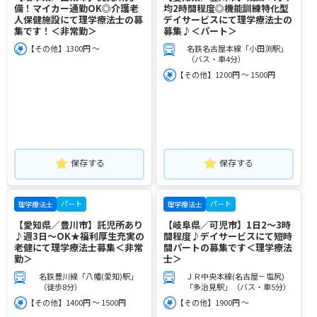
備！マイカー通勤OK◎介護老
均2時間程度◎機能訓練特化型
人保健施設にて理学療法士の募
デイサービスにて理学療法士の
集です！＜非常勤＞
募集♪＜パート＞
【その他】1300円 ～
名鉄名古屋本線「小田渕駅」
（バス・車4分）
【その他】1200円 ～ 1500円
保存する
保存する
パート
パート
理学療法士
理学療法士
【愛知県／豊川市】託児所あり
【岐阜県／可児市】1日2～3時
♪週3日～OK★福利厚生充実の
間程度♪デイサービスにて短時
老健にて理学療法士募集＜非常
間パートの募集です＜理学療法
勤＞
士＞
名鉄豊川線「八幡(愛知)駅」
ＪＲ中央本線(名古屋－塩尻)
（徒歩8分）
「多治見駅」（バス・車5分）
【その他】1400円 ～ 1500円
【その他】1900円 ～