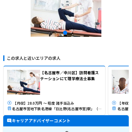
この求人と近いエリアの求人
【名古屋市／中川区】訪問看護ス
テーションにて理学療法士募集
【月収】28.0万円 ～ 程度 諸手当込み
【年収】
名古屋市営地下鉄名港線「日比野(名古屋市営)駅」（徒歩17分）
名古屋市
キャリアアドバイザーコメント