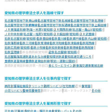
愛知県の理学療法士求人を路線で探す
名古屋市営地下鉄東山線
名古屋市営地下鉄名城線
名古屋市営地下鉄名港線
名古屋市営地下鉄鶴舞線
名古屋市営地下鉄桜通線
名古屋市営地下鉄上飯田線
ＪＲ東海道本線(熱海－米原)(愛知県)
ＪＲ関西本線(名古屋－亀山)(愛知県)
ＪＲ中央本線(名古屋－塩尻)(愛知県)
ＪＲ飯田線(愛知県)
ＪＲ武豊線
名鉄名古屋本線(愛知県)
名鉄豊田線
名鉄豊川線
名鉄瀬戸線
名鉄犬山線(愛知県)
名鉄蒲郡線
名鉄三河線
名鉄常滑線
名鉄河和線
名鉄津島線
名鉄尾西線
名鉄広見線(愛知県)
名鉄小牧線
名鉄知多新線
名鉄築港線
名鉄西尾線
名鉄空港線
名鉄各務原線(愛知県)
近鉄名古屋線(愛知県)
名古屋臨海高速鉄道あおなみ線
愛知環状鉄道
愛知高速交通リニモ
豊橋鉄道渥美線
豊橋鉄道東田本線(駅前－運動公園前)
豊橋鉄道東田本線(井原－赤岩口)
ゆとりーとライン
JR東海交通事業城北線
愛知県の理学療法士求人を仕事内容で探す
病院
介護福祉施設
クリニック
訪問リハビリ(在宅医療)
企業
保育園
小児リハビリ
整骨院
接骨院
訪問マッサージ
薬局・ドラッグストア
その他
愛知県の理学療法士求人を雇用形態で探す
正社員(正職員)
契約社員・嘱託社員
非常勤・パート
その他