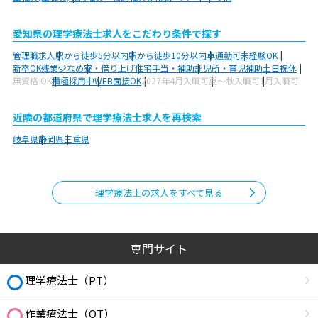
愛知県の理学療法士求人をこだわり条件で探す
管理職求人
駅から徒歩5分以内
駅から徒歩10分以内
車通勤可
未経験OK
新卒OK
残業少なめ
寮・借り上げ
住宅手当・補助
託児所・育児補助
土日祝休
無資格 OK
積極採用中
WEB面接OK
2027年4月入職可
夏～秋入職可
1月入職可
近隣の都道府県で理学療法士求人を再検索
岐阜県
静岡県
三重県
理学療法士の求人をすべて見る
専門サイト
理学療法士（PT）
作業療法士（OT）