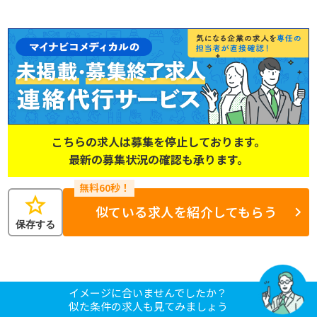
こちらの求人は募集を停止しております。
最新の募集状況の確認も承ります。
star
似ている求人を紹介してもらう
保存する
イメージに合いませんでしたか？
似た条件の求人も見てみましょう