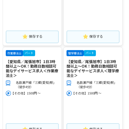
保存する
保存する
パート
パート
作業療法士
理学療法士
【愛知県／尾張旭市】1日3時
【愛知県／尾張旭市】1日3時
間以上～OK！勤務日数相談可
間以上～OK！勤務日数相談可
能なデイサービス求人＜作業療
能なデイサービス求人＜理学療
法士＞
法士＞
名鉄瀬戸線「三郷(愛知)駅」
名鉄瀬戸線「三郷(愛知)駅」
（徒歩4分）
（徒歩4分）
【その他】1500円 ～
【その他】1500円 ～
保存する
保存する