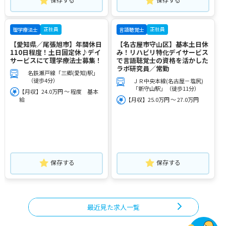
正社員
正社員
理学療法士
言語聴覚士
【愛知県／尾張旭市】年間休日
【名古屋市守山区】基本土日休
110日程度！土日固定休♪デイ
み！リハビリ特化デイサービス
サービスにて理学療法士募集！
で言語聴覚士の資格を活かした
ラボ研究員／常勤
名鉄瀬戸線「三郷(愛知)駅」
（徒歩4分）
ＪＲ中央本線(名古屋－塩尻)
「新守山駅」（徒歩11分）
【月収】24.0万円 ～ 程度 基本
給
【月収】25.0万円 ～ 27.0万円
保存する
保存する
最近見た求人一覧