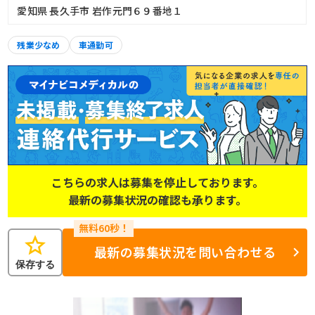
愛知県 長久手市 岩作元門６９番地１
残業少なめ
車通勤可
こちらの求人は募集を停止しております。
最新の募集状況の確認も承ります。
star
最新の募集状況を問い合わせる
保存する