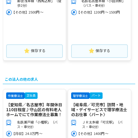
都営浅草線「西馬込駅」（徒
名鉄名古屋本線「小田渕駅」
歩2分）
（バス・車4分）
【その他】2500円 ～
【その他】1200円 ～ 1500円
保存する
保存する
この法人の他の求人
正社員
パート
作業療法士
理学療法士
【愛知県／名古屋市】年間休日
【岐阜県／可児市】訪問・地
110日程度♪守山区の有料老人
域・デイサービスで理学療法士
ホームでにて作業療法士募集！
のお仕事〈パート〉
名鉄瀬戸線「小幡駅」（バ
ＪＲ太多線「可児駅」（バ
ス・車9分）
ス・車6分）
【月収】24.0万円 ～
【その他】1400円 ～