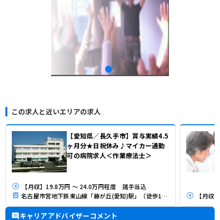
この求人と近いエリアの求人
【愛知県／長久手市】賞与実績4.5
ヶ月分★日祝休み♪マイカー通勤
可の病院求人＜作業療法士＞
【月収】19.8万円 ～ 24.0万円程度 諸手当込
名古屋市営地下鉄東山線「藤が丘(愛知)駅」（徒歩15分）
【月収】3
キャリアアドバイザーコメント