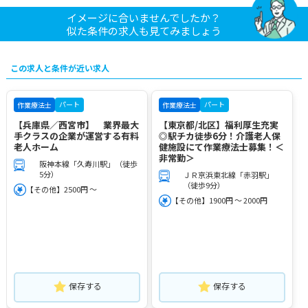
イメージに合いませんでしたか？
似た条件の求人も見てみましょう
この求人と条件が近い求人
パート
パート
作業療法士
作業療法士
【兵庫県／西宮市】 業界最大
【東京都/北区】福利厚生充実
手クラスの企業が運営する有料
◎駅チカ徒歩6分！介護老人保
老人ホーム
健施設にて作業療法士募集！＜
非常勤＞
阪神本線「久寿川駅」（徒歩
5分）
ＪＲ京浜東北線「赤羽駅」
（徒歩9分）
【その他】2500円 ～
【その他】1900円 ～ 2000円
保存する
保存する