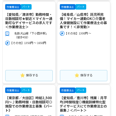
パート
パート
作業療法士
作業療法士
【愛知県／清須市】勤務時間・
【岐阜県／山県市】託児所完
日数相談可★駅近×マイカー通
備！マイカー通勤OK◎介護老
勤可なデイサービスの求人です
人保健施設にて作業療法士の募
＜作業療法士＞
集です！＜非常勤＞
名鉄犬山線「下小田井駅」
【その他】1300円 ～
（徒歩4分）
【その他】1350円 ～ 1650円
保存する
保存する
パート
パート
作業療法士
作業療法士
【東京都／大田区】時給2,500
【愛知県／豊川市】残業：月平
円～♪勤務時間・日数相談可◎
均2時間程度◎機能訓練特化型
施設での作業療法士募集《パー
デイサービスにて作業療法士の
ト》
募集♪＜パート＞