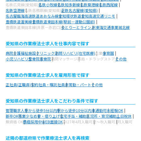
名鉄広見線(愛知県)
名鉄小牧線
名鉄知多新線
名鉄築港線
名鉄西尾線
名鉄空港線
名鉄各務原線(愛知県)
近鉄名古屋線(愛知県)
名古屋臨海高速鉄道あおなみ線
愛知環状鉄道
愛知高速交通リニモ
豊橋鉄道渥美線
豊橋鉄道東田本線(駅前－運動公園前)
豊橋鉄道東田本線(井原－赤岩口)
ゆとりーとライン
JR東海交通事業城北線
愛知県の作業療法士求人を仕事内容で探す
病院
介護福祉施設
クリニック
訪問リハビリ(在宅医療)
企業
保育園
小児リハビリ
整骨院
接骨院
訪問マッサージ
薬局・ドラッグストア
その他
愛知県の作業療法士求人を雇用形態で探す
正社員(正職員)
契約社員・嘱託社員
非常勤・パート
その他
愛知県の作業療法士求人をこだわり条件で探す
管理職求人
駅から徒歩5分以内
駅から徒歩10分以内
車通勤可
未経験OK
新卒OK
残業少なめ
寮・借り上げ
住宅手当・補助
託児所・育児補助
土日祝休
無資格 OK
積極採用中
WEB面接OK
2027年4月入職可
夏～秋入職可
1月入職可
近隣の都道府県で作業療法士求人を再検索