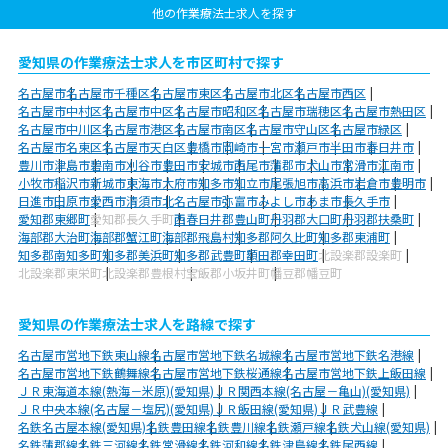
他の作業療法士求人を探す
愛知県の作業療法士求人を市区町村で探す
名古屋市
名古屋市千種区
名古屋市東区
名古屋市北区
名古屋市西区
名古屋市中村区
名古屋市中区
名古屋市昭和区
名古屋市瑞穂区
名古屋市熱田区
名古屋市中川区
名古屋市港区
名古屋市南区
名古屋市守山区
名古屋市緑区
名古屋市名東区
名古屋市天白区
豊橋市
岡崎市
一宮市
瀬戸市
半田市
春日井市
豊川市
津島市
碧南市
刈谷市
豊田市
安城市
西尾市
蒲郡市
犬山市
常滑市
江南市
小牧市
稲沢市
新城市
東海市
大府市
知多市
知立市
尾張旭市
高浜市
岩倉市
豊明市
日進市
田原市
愛西市
清須市
北名古屋市
弥富市
みよし市
あま市
長久手市
愛知郡東郷町
愛知郡長久手町
西春日井郡豊山町
丹羽郡大口町
丹羽郡扶桑町
海部郡大治町
海部郡蟹江町
海部郡飛島村
知多郡阿久比町
知多郡東浦町
知多郡南知多町
知多郡美浜町
知多郡武豊町
額田郡幸田町
北設楽郡設楽町
北設楽郡東栄町
北設楽郡豊根村
宝飯郡小坂井町
幡豆郡幡豆町
愛知県の作業療法士求人を路線で探す
名古屋市営地下鉄東山線
名古屋市営地下鉄名城線
名古屋市営地下鉄名港線
名古屋市営地下鉄鶴舞線
名古屋市営地下鉄桜通線
名古屋市営地下鉄上飯田線
ＪＲ東海道本線(熱海－米原)(愛知県)
ＪＲ関西本線(名古屋－亀山)(愛知県)
ＪＲ中央本線(名古屋－塩尻)(愛知県)
ＪＲ飯田線(愛知県)
ＪＲ武豊線
名鉄名古屋本線(愛知県)
名鉄豊田線
名鉄豊川線
名鉄瀬戸線
名鉄犬山線(愛知県)
名鉄蒲郡線
名鉄三河線
名鉄常滑線
名鉄河和線
名鉄津島線
名鉄尾西線