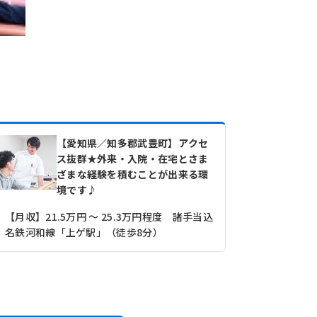
【愛知県／知多郡武豊町】アクセ
ス抜群★外来・入院・在宅とさま
ざまな経験を積むことが出来る環
境です♪
【月収】21.5万円 ～ 25.3万円程度 諸手当込
【その他】14
名鉄河和線「上ゲ駅」（徒歩8分）
名鉄河和線