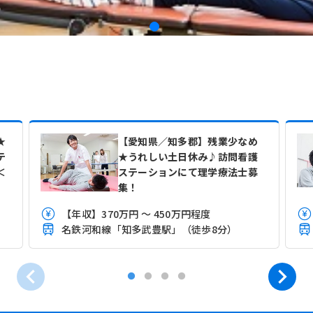
★
【愛知県／知多郡】残業少なめ
テ
★うれしい土日休み♪訪問看護
＜
ステーションにて理学療法士募
集！
【年収】370万円 ～ 450万円程度
名鉄河和線「知多武豊駅」（徒歩8分）