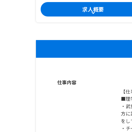
求人概要
仕事内容
【仕
■理
・武
方に
をし
・チ