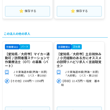
保存する
保存する
この法人の他の求人
パート
正社員
作業療法士
言語聴覚士
【愛知県／大府市】マイカー通
【愛知県／大府市】土日祝休み
勤可♪訪問看護ステーションで
♪小児経験のある方にオススメ
作業療法士（OT）の募集〈パ
の訪問リハビリ求人＜言語聴覚
ート〉
士＞
ＪＲ東海道本線(熱海－米原)
ＪＲ東海道本線(熱海－米原)
「大府駅」（バス・車10分）
「大府駅」（バス・車13分）
【その他】1500円 ～ 1550円
【月収】22.4万円 ～ 程度 基本
給