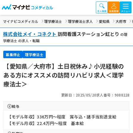
マイナビコメディカル
理学療法士
理学療法士求人
愛知県
大府市
株式会社メイ・コネクト
訪問看護ステーション虹とり
の理
学療法士 の求人・転職
募集停止
理学療法士
【愛知県／大府市】土日祝休み♪小児経験の
ある方にオススメの訪問リハビリ求人＜理学
療法士＞
更新日：2025/05/20
求人番号：9088228
給与
【モデル年収】336万円〜程度 賞与込・諸手当別途支給
【モデル月収】22.4万円〜程度 基本給