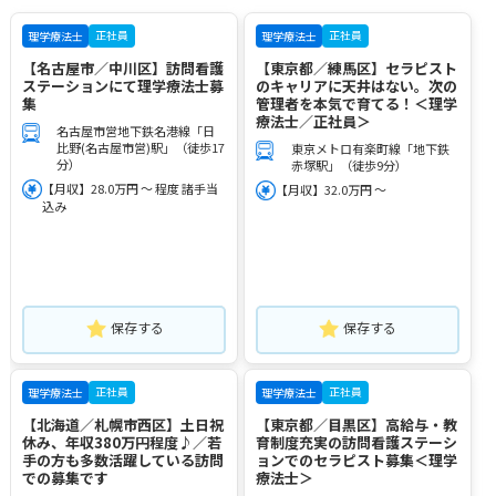
正社員
正社員
理学療法士
理学療法士
【名古屋市／中川区】訪問看護
【東京都／練馬区】セラピスト
ステーションにて理学療法士募
のキャリアに天井はない。次の
集
管理者を本気で育てる！＜理学
療法士／正社員＞
名古屋市営地下鉄名港線「日
比野(名古屋市営)駅」（徒歩17
東京メトロ有楽町線「地下鉄
分）
赤塚駅」（徒歩9分）
【月収】28.0万円 ～ 程度 諸手当
【月収】32.0万円 ～
込み
保存する
保存する
正社員
正社員
理学療法士
理学療法士
【北海道／札幌市西区】土日祝
【東京都／目黒区】高給与・教
休み、年収380万円程度♪／若
育制度充実の訪問看護ステーシ
手の方も多数活躍している訪問
ョンでのセラピスト募集＜理学
での募集です
療法士＞