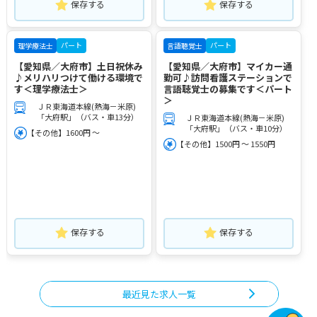
保存する
保存する
パート
パート
理学療法士
言語聴覚士
【愛知県／大府市】土日祝休み
【愛知県／大府市】マイカー通
♪メリハリつけて働ける環境で
勤可♪訪問看護ステーションで
す＜理学療法士＞
言語聴覚士の募集です＜パート
＞
ＪＲ東海道本線(熱海－米原)
「大府駅」（バス・車13分）
ＪＲ東海道本線(熱海－米原)
「大府駅」（バス・車10分）
【その他】1600円 ～
【その他】1500円 ～ 1550円
保存する
保存する
最近見た求人一覧