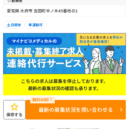
勤務地
愛知県 大府市 吉田町半ノ木45番地の1
土日祝休
車通勤可
こちらの求人は募集を停止しております。
最新の募集状況の確認も承ります。
star
最新の募集状況を問い合わせる
保存する