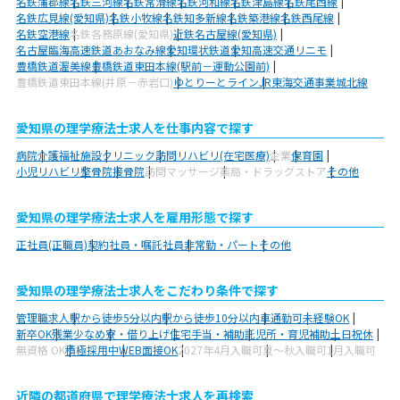
名鉄蒲郡線
名鉄三河線
名鉄常滑線
名鉄河和線
名鉄津島線
名鉄尾西線
名鉄広見線(愛知県)
名鉄小牧線
名鉄知多新線
名鉄築港線
名鉄西尾線
名鉄空港線
名鉄各務原線(愛知県)
近鉄名古屋線(愛知県)
名古屋臨海高速鉄道あおなみ線
愛知環状鉄道
愛知高速交通リニモ
豊橋鉄道渥美線
豊橋鉄道東田本線(駅前－運動公園前)
豊橋鉄道東田本線(井原－赤岩口)
ゆとりーとライン
JR東海交通事業城北線
愛知県の理学療法士求人を仕事内容で探す
病院
介護福祉施設
クリニック
訪問リハビリ(在宅医療)
企業
保育園
小児リハビリ
整骨院
接骨院
訪問マッサージ
薬局・ドラッグストア
その他
愛知県の理学療法士求人を雇用形態で探す
正社員(正職員)
契約社員・嘱託社員
非常勤・パート
その他
愛知県の理学療法士求人をこだわり条件で探す
管理職求人
駅から徒歩5分以内
駅から徒歩10分以内
車通勤可
未経験OK
新卒OK
残業少なめ
寮・借り上げ
住宅手当・補助
託児所・育児補助
土日祝休
無資格 OK
積極採用中
WEB面接OK
2027年4月入職可
夏～秋入職可
1月入職可
近隣の都道府県で理学療法士求人を再検索