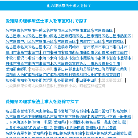
他の理学療法士求人を探す
愛知県の理学療法士求人を市区町村で探す
名古屋市
名古屋市千種区
名古屋市東区
名古屋市北区
名古屋市西区
名古屋市中村区
名古屋市中区
名古屋市昭和区
名古屋市瑞穂区
名古屋市熱田区
名古屋市中川区
名古屋市港区
名古屋市南区
名古屋市守山区
名古屋市緑区
名古屋市名東区
名古屋市天白区
豊橋市
岡崎市
一宮市
瀬戸市
半田市
春日井市
豊川市
津島市
碧南市
刈谷市
豊田市
安城市
西尾市
蒲郡市
犬山市
常滑市
江南市
小牧市
稲沢市
新城市
東海市
大府市
知多市
知立市
尾張旭市
高浜市
岩倉市
豊明市
日進市
田原市
愛西市
清須市
北名古屋市
弥富市
みよし市
あま市
長久手市
愛知郡東郷町
愛知郡長久手町
西春日井郡豊山町
丹羽郡大口町
丹羽郡扶桑町
海部郡大治町
海部郡蟹江町
海部郡飛島村
知多郡阿久比町
知多郡東浦町
知多郡南知多町
知多郡美浜町
知多郡武豊町
額田郡幸田町
北設楽郡設楽町
北設楽郡東栄町
北設楽郡豊根村
宝飯郡小坂井町
幡豆郡幡豆町
愛知県の理学療法士求人を路線で探す
名古屋市営地下鉄東山線
名古屋市営地下鉄名城線
名古屋市営地下鉄名港線
名古屋市営地下鉄鶴舞線
名古屋市営地下鉄桜通線
名古屋市営地下鉄上飯田線
ＪＲ東海道本線(熱海－米原)(愛知県)
ＪＲ関西本線(名古屋－亀山)(愛知県)
ＪＲ中央本線(名古屋－塩尻)(愛知県)
ＪＲ飯田線(愛知県)
ＪＲ武豊線
名鉄名古屋本線(愛知県)
名鉄豊田線
名鉄豊川線
名鉄瀬戸線
名鉄犬山線(愛知県)