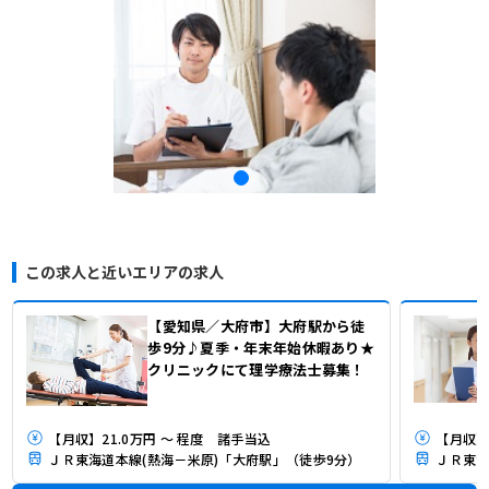
この求人と近いエリアの求人
【愛知県／大府市】大府駅から徒
歩9分♪夏季・年末年始休暇あり★
クリニックにて理学療法士募集！
【月収】21.0万円 ～ 程度 諸手当込
【月収】2
ＪＲ東海道本線(熱海－米原)「大府駅」（徒歩9分）
ＪＲ東海