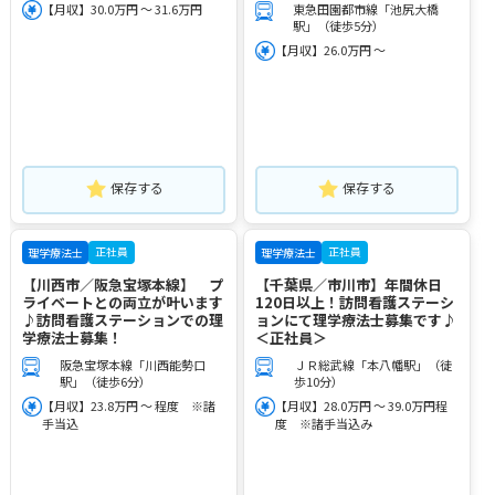
【月収】30.0万円 ～ 31.6万円
東急田園都市線「池尻大橋
駅」（徒歩5分）
【月収】26.0万円 ～
保存する
保存する
正社員
正社員
理学療法士
理学療法士
【川西市／阪急宝塚本線】 プ
【千葉県／市川市】年間休日
ライベートとの両立が叶います
120日以上！訪問看護ステーシ
♪訪問看護ステーションでの理
ョンにて理学療法士募集です♪
学療法士募集！
＜正社員＞
阪急宝塚本線「川西能勢口
ＪＲ総武線「本八幡駅」（徒
駅」（徒歩6分）
歩10分）
【月収】23.8万円 ～ 程度 ※諸
【月収】28.0万円 ～ 39.0万円程
手当込
度 ※諸手当込み