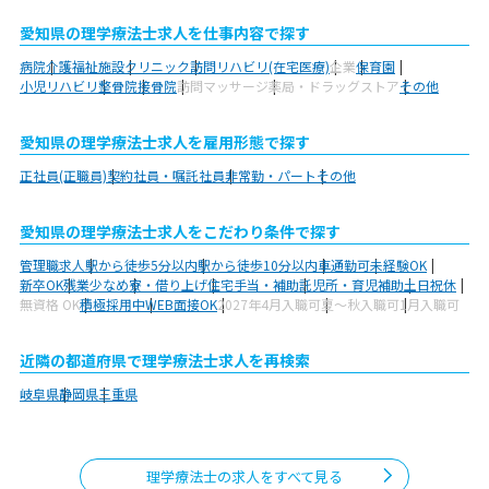
愛知県の理学療法士求人を仕事内容で探す
病院
介護福祉施設
クリニック
訪問リハビリ(在宅医療)
企業
保育園
小児リハビリ
整骨院
接骨院
訪問マッサージ
薬局・ドラッグストア
その他
愛知県の理学療法士求人を雇用形態で探す
正社員(正職員)
契約社員・嘱託社員
非常勤・パート
その他
愛知県の理学療法士求人をこだわり条件で探す
管理職求人
駅から徒歩5分以内
駅から徒歩10分以内
車通勤可
未経験OK
新卒OK
残業少なめ
寮・借り上げ
住宅手当・補助
託児所・育児補助
土日祝休
無資格 OK
積極採用中
WEB面接OK
2027年4月入職可
夏～秋入職可
1月入職可
近隣の都道府県で理学療法士求人を再検索
岐阜県
静岡県
三重県
理学療法士の求人をすべて見る