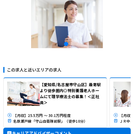
この求人と近いエリアの求人
【愛知県/名古屋市守山区】最寄駅
より徒歩圏内◎特別養護老人ホー
ムにて理学療法士の募集！＜正社
員＞
【月収】25.5万円 ～ 30.1万円程度
【月収】
名鉄瀬戸線「守山自衛隊前駅」（徒歩10分）
キャリアアドバイザーコメント