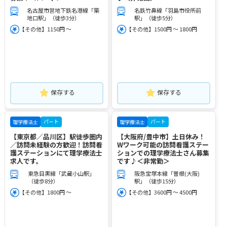
名古屋市営地下鉄名港線「築
名鉄竹鼻線「羽島市役所前
地口駅」（徒歩3分）
駅」（徒歩5分）
【その他】1150円 ～
【その他】1500円 ～ 1800円
保存する
保存する
パート
パート
理学療法士
理学療法士
【東京都／品川区】駅徒歩圏内
【大阪府/豊中市】土日休み！
／訪問未経験の方歓迎！訪問看
Wワーク可能の訪問看護ステー
護ステーションにて理学療法士
ションでの理学療法士さん募集
求人です。
です♪＜非常勤＞
東急目黒線「武蔵小山駅」
阪急宝塚本線「曽根(大阪)
（徒歩8分）
駅」（徒歩15分）
【その他】1800円 ～
【その他】3600円 ～ 4500円