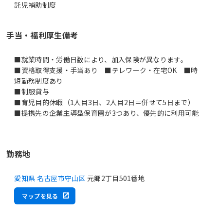
託児補助制度
手当・福利厚生備考
■就業時間・労働日数により、加入保険が異なります。
■資格取得支援・手当あり ■テレワーク・在宅OK ■時
短勤務制度あり
■制服貸与
■育児目的休暇（1人目3日、2人目2日＝併せて5日まで）
■提携先の企業主導型保育園が3つあり、優先的に利用可能
勤務地
愛知県 名古屋市守山区
元郷2丁目501番地
マップを見る