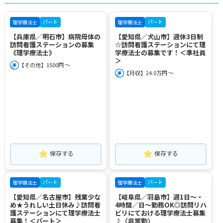
パート
パート
理学療法士
理学療法士
【兵庫県／明石市】病院母体の
【愛知県／犬山市】週休3日制
訪問看護ステーションの募集
☆訪問看護ステーションにて理
《理学療法士》
学療法士の募集です！＜準社員
＞
【その他】1500円 ～
【月収】24.0万円 ～
保存する
保存する
パート
パート
理学療法士
理学療法士
【愛知県／名古屋市】残業少な
【岐阜県／羽島市】週1日～・
め★うれしい土日休み♪訪問看
4時間／日～勤務OK◎訪問リハ
護ステーションにて理学療法士
ビリにておける理学療法士募集
募集！＜パート＞
♪〈非常勤〉