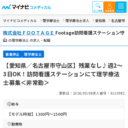
マイナビコメディカル
理学療法士
理学療法士求人
愛知県
名古屋市
株式会社ＦＯＯＴＡＧＥ
Footage訪問看護ステーション守
山
の理学療法士 の求人・転職
募集停止
理学療法士
【愛知県／名古屋市守山区】残業なし♪週2～
3日OK！訪問看護ステーションにて理学療法
士募集＜非常勤＞
更新日：2026/05/08
求人番号：9110982
給与
【モデル時給】1300円〜1500円
勤務地