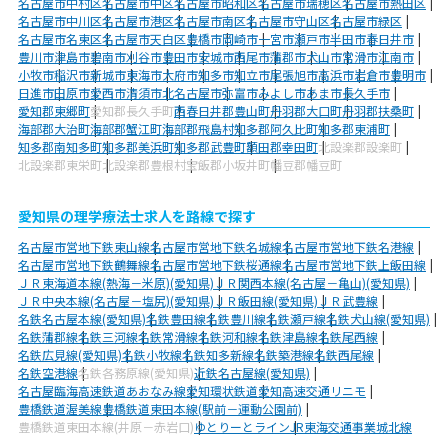
名古屋市中村区
名古屋市中区
名古屋市昭和区
名古屋市瑞穂区
名古屋市熱田区
名古屋市中川区
名古屋市港区
名古屋市南区
名古屋市守山区
名古屋市緑区
名古屋市名東区
名古屋市天白区
豊橋市
岡崎市
一宮市
瀬戸市
半田市
春日井市
豊川市
津島市
碧南市
刈谷市
豊田市
安城市
西尾市
蒲郡市
犬山市
常滑市
江南市
小牧市
稲沢市
新城市
東海市
大府市
知多市
知立市
尾張旭市
高浜市
岩倉市
豊明市
日進市
田原市
愛西市
清須市
北名古屋市
弥富市
みよし市
あま市
長久手市
愛知郡東郷町
愛知郡長久手町
西春日井郡豊山町
丹羽郡大口町
丹羽郡扶桑町
海部郡大治町
海部郡蟹江町
海部郡飛島村
知多郡阿久比町
知多郡東浦町
知多郡南知多町
知多郡美浜町
知多郡武豊町
額田郡幸田町
北設楽郡設楽町
北設楽郡東栄町
北設楽郡豊根村
宝飯郡小坂井町
幡豆郡幡豆町
愛知県の理学療法士求人を路線で探す
名古屋市営地下鉄東山線
名古屋市営地下鉄名城線
名古屋市営地下鉄名港線
名古屋市営地下鉄鶴舞線
名古屋市営地下鉄桜通線
名古屋市営地下鉄上飯田線
ＪＲ東海道本線(熱海－米原)(愛知県)
ＪＲ関西本線(名古屋－亀山)(愛知県)
ＪＲ中央本線(名古屋－塩尻)(愛知県)
ＪＲ飯田線(愛知県)
ＪＲ武豊線
名鉄名古屋本線(愛知県)
名鉄豊田線
名鉄豊川線
名鉄瀬戸線
名鉄犬山線(愛知県)
名鉄蒲郡線
名鉄三河線
名鉄常滑線
名鉄河和線
名鉄津島線
名鉄尾西線
名鉄広見線(愛知県)
名鉄小牧線
名鉄知多新線
名鉄築港線
名鉄西尾線
名鉄空港線
名鉄各務原線(愛知県)
近鉄名古屋線(愛知県)
名古屋臨海高速鉄道あおなみ線
愛知環状鉄道
愛知高速交通リニモ
豊橋鉄道渥美線
豊橋鉄道東田本線(駅前－運動公園前)
豊橋鉄道東田本線(井原－赤岩口)
ゆとりーとライン
JR東海交通事業城北線