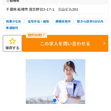
勤務地
千葉県 船橋市 習志野台3-17-1 三山ビル201
残業少なめ
住宅手当・補助
積極採用中
駅から徒歩5分以内
車通勤可
star
この求人を問い合わせる
保存する