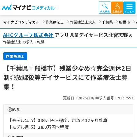
マイナビコメディカル
作業療法士
作業療法士求人
千葉県
船橋市
AHCグループ株式会社
アプリ児童デイサービス北習志野
の
作業療法士 の求人・転職
作業療法士
【千葉県／船橋市】残業少なめ☆完全週休2日
制◎放課後等デイサービスにて作業療法士募
集！
更新日：2025/10/08
求人番号：9137557
給与
【モデル年収】336万円〜程度、月収×12ヶ月計算
【モデル月収】28.0万円〜程度