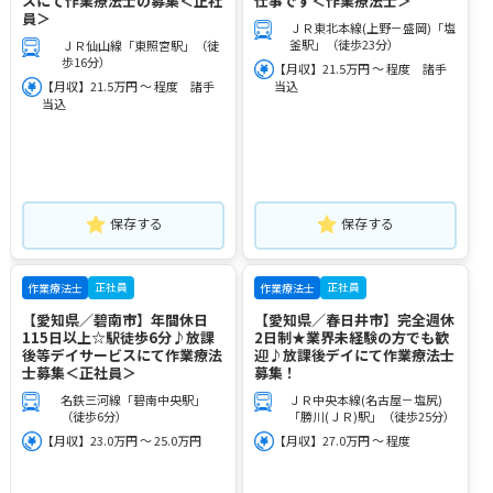
スにて作業療法士の募集＜正社
仕事です＜作業療法士＞
員＞
ＪＲ東北本線(上野－盛岡)「塩
釜駅」（徒歩23分）
ＪＲ仙山線「東照宮駅」（徒
歩16分）
【月収】21.5万円 ～ 程度 諸手
【月収】21.5万円 ～ 程度 諸手
当込
当込
保存する
保存する
正社員
正社員
作業療法士
作業療法士
【愛知県／碧南市】年間休日
【愛知県／春日井市】完全週休
115日以上☆駅徒歩6分♪放課
2日制★業界未経験の方でも歓
後等デイサービスにて作業療法
迎♪放課後デイにて作業療法士
士募集＜正社員＞
募集！
名鉄三河線「碧南中央駅」
ＪＲ中央本線(名古屋－塩尻)
（徒歩6分）
「勝川(ＪＲ)駅」（徒歩25分）
【月収】23.0万円 ～ 25.0万円
【月収】27.0万円 ～ 程度