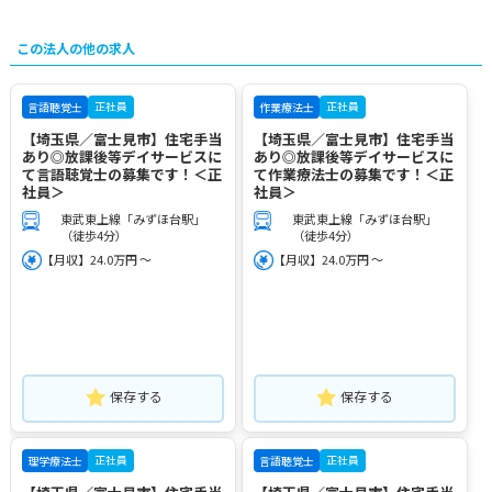
この法人の他の求人
正社員
正社員
言語聴覚士
作業療法士
【埼玉県／富士見市】住宅手当
【埼玉県／富士見市】住宅手当
あり◎放課後等デイサービスに
あり◎放課後等デイサービスに
て言語聴覚士の募集です！＜正
て作業療法士の募集です！＜正
社員＞
社員＞
東武東上線「みずほ台駅」
東武東上線「みずほ台駅」
（徒歩4分）
（徒歩4分）
【月収】24.0万円 ～
【月収】24.0万円 ～
保存する
保存する
正社員
正社員
理学療法士
言語聴覚士