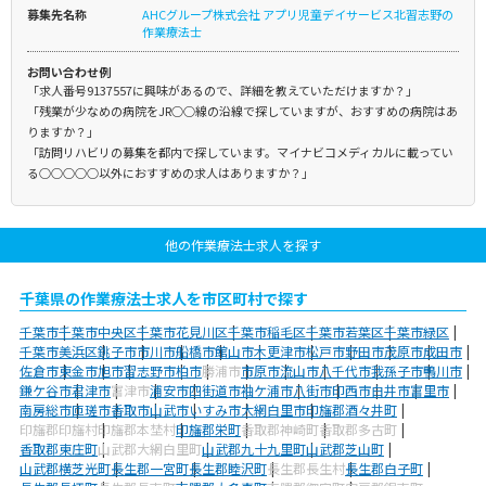
募集先名称
AHCグループ株式会社 アプリ児童デイサービス北習志野の
作業療法士
お問い合わせ例
「求人番号9137557に興味があるので、詳細を教えていただけますか？」
「残業が少なめの病院をJR○○線の沿線で探していますが、おすすめの病院はあ
りますか？」
「訪問リハビリの募集を都内で探しています。マイナビコメディカルに載ってい
る○○○○○以外におすすめの求人はありますか？」
他の作業療法士求人を探す
千葉県の作業療法士求人を市区町村で探す
千葉市
千葉市中央区
千葉市花見川区
千葉市稲毛区
千葉市若葉区
千葉市緑区
千葉市美浜区
銚子市
市川市
船橋市
館山市
木更津市
松戸市
野田市
茂原市
成田市
佐倉市
東金市
旭市
習志野市
柏市
勝浦市
市原市
流山市
八千代市
我孫子市
鴨川市
鎌ケ谷市
君津市
富津市
浦安市
四街道市
袖ケ浦市
八街市
印西市
白井市
富里市
南房総市
匝瑳市
香取市
山武市
いすみ市
大網白里市
印旛郡酒々井町
印旛郡印旛村
印旛郡本埜村
印旛郡栄町
香取郡神崎町
香取郡多古町
香取郡東庄町
山武郡大網白里町
山武郡九十九里町
山武郡芝山町
山武郡横芝光町
長生郡一宮町
長生郡睦沢町
長生郡長生村
長生郡白子町