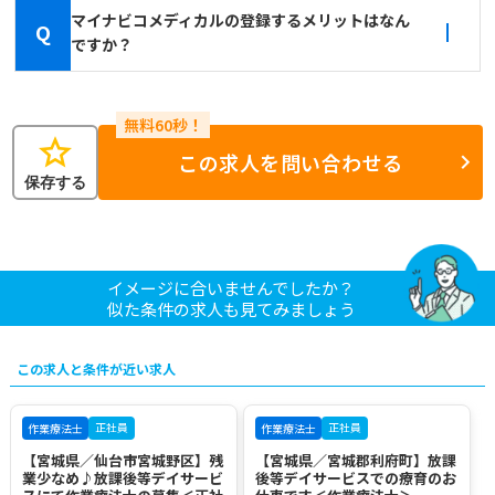
マイナビコメディカルの登録するメリットはなん
Q
ですか？
star
この求人を問い合わせる
保存する
イメージに合いませんでしたか？
似た条件の求人も見てみましょう
この求人と条件が近い求人
正社員
正社員
作業療法士
作業療法士
【宮城県／仙台市宮城野区】残
【宮城県／宮城郡利府町】放課
業少なめ♪放課後等デイサービ
後等デイサービスでの療育のお