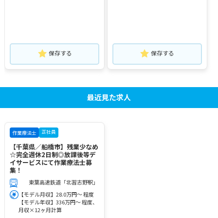
保存する
保存する
最近見た求人
正社員
作業療法士
【千葉県／船橋市】残業少なめ
☆完全週休2日制◎放課後等デ
イサービスにて作業療法士募
集！
東葉高速鉄道「北習志野駅」
【モデル月収】28.0万円～ 程度
【モデル年収】336万円～ 程度、
月収×12ヶ月計算