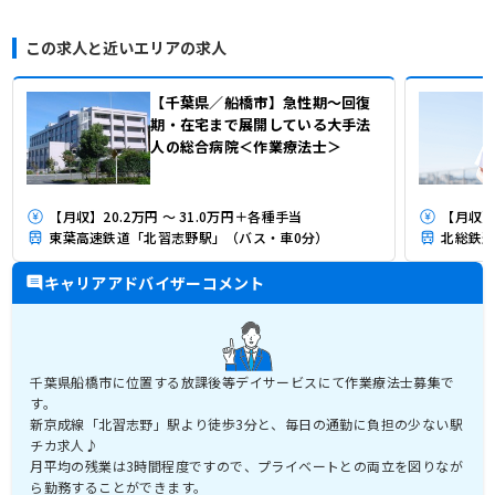
この求人と近いエリアの求人
【千葉県／船橋市】急性期～回復
期・在宅まで展開している大手法
人の総合病院＜作業療法士＞
【月収】20.2万円 ～ 31.0万円＋各種手当
【月収】
東葉高速鉄道「北習志野駅」（バス・車0分）
北総鉄道
キャリアアドバイザーコメント
千葉県船橋市に位置する放課後等デイサービスにて作業療法士募集で
す。
新京成線「北習志野」駅より徒歩3分と、毎日の通勤に負担の少ない駅
チカ求人♪
月平均の残業は3時間程度ですので、プライベートとの両立を図りなが
ら勤務することができます。