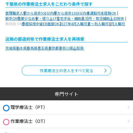
千葉県の作業療法士求人をこだわり条件で探す
管理職求人
駅から徒歩5分以内
駅から徒歩10分以内
車通勤可
未経験OK
新卒OK
残業少なめ
寮・借り上げ
住宅手当・補助
託児所・育児補助
土日祝休
無資格 OK
積極採用中
WEB面接OK
2027年4月入職可
夏～秋入職可
1月入職可
近隣の都道府県で作業療法士求人を再検索
茨城県
栃木県
群馬県
埼玉県
東京都
神奈川県
山梨県
作業療法士の求人をすべて見る
専門サイト
理学療法士（PT）
作業療法士（OT）