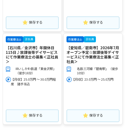
保存する
保存する
正社員
正社員
作業療法士
作業療法士
【石川県／金沢市】年間休日
【愛知県／碧南市】2026年7月
115日♪放課後等デイサービス
オープン予定☆放課後等デイサ
にて作業療法士の募集＜正社員
ービスにて作業療法士募集＜正
＞
社員＞
IRいしかわ鉄道「東金沢駅」
名鉄三河線「碧南駅」（徒歩
（徒歩16分）
10分）
【月収】25.0万円 ～ 30.0万円程
【月収】23.0万円 ～ 25.0万円
度 諸手当込
保存する
保存する