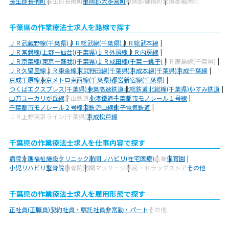
長生郡長柄町
長生郡長南町
夷隅郡大多喜町
夷隅郡御宿町
安房郡鋸南町
千葉県の作業療法士求人を路線で探す
ＪＲ武蔵野線(千葉県)
ＪＲ総武線(千葉県)
ＪＲ総武本線
ＪＲ常磐線(上野－仙台)(千葉県)
ＪＲ外房線
ＪＲ内房線
ＪＲ京葉線(東京－蘇我)(千葉県)
ＪＲ成田線(千葉－銚子)
ＪＲ鹿島線(千葉県)
ＪＲ久留里線
ＪＲ東金線
東武野田線(千葉県)
京成本線(千葉県)
京成千葉線
京成千原線
東京メトロ東西線(千葉県)
都営新宿線(千葉県)
つくばエクスプレス(千葉県)
東葉高速鉄道
北総鉄道北総線(千葉県)
いすみ鉄道
山万ユーカリが丘線
芝山鉄道
小湊鐵道
千葉都市モノレール１号線
千葉都市モノレール２号線
流鉄流山線
銚子電気鉄道
ＪＲ上野東京ライン(千葉県)
京成松戸線
千葉県の作業療法士求人を仕事内容で探す
病院
介護福祉施設
クリニック
訪問リハビリ(在宅医療)
企業
保育園
小児リハビリ
整骨院
接骨院
訪問マッサージ
薬局・ドラッグストア
その他
千葉県の作業療法士求人を雇用形態で探す
正社員(正職員)
契約社員・嘱託社員
非常勤・パート
その他