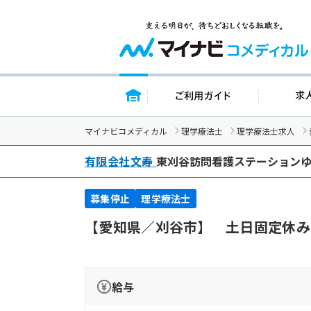
トップページ
ご利用ガイ
マイナビコメディカル
理学療法士
理学療法士求人
有限会社文寿
東刈谷訪問看護ステーション
募集停止
理学療法士
【愛知県／刈谷市】 土日固定休み
給与