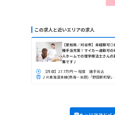
この求人と近いエリアの求人
【愛知県／刈谷市】未経験可◎
種手当充実！マイカー通勤可の
人ホームでの理学療法士さんの
集です♪
【月収】27.7万円 ～ 程度 諸手当込
ＪＲ東海
キャリアアドバ