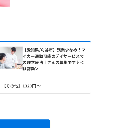
【愛知県/刈谷市】残業少なめ！マ
イカー通勤可能のデイサービスで
の理学療法士さんの募集です♪＜
非常勤＞
【その他】1320円 ～
【月収】26.