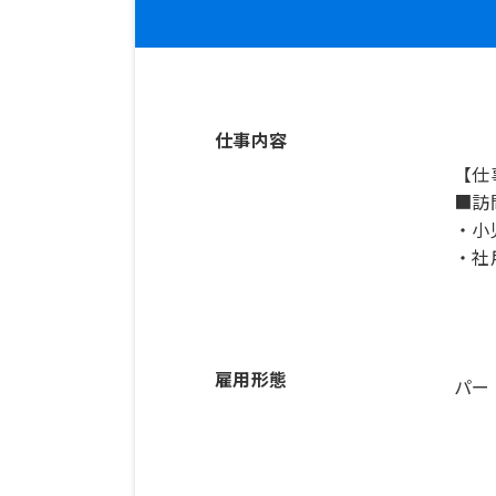
仕事内容
【仕
■訪
・小
・社
雇用形態
パー