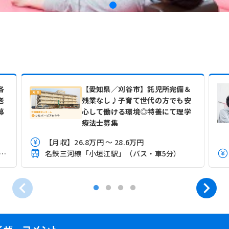
各
【愛知県／刈谷市】託児所完備＆
老
残業なし♪子育て世代の方でも安
募
心して働ける環境◎特養にて理学
療法士募集
【月収】26.8万円 ～ 28.6万円
道本線(熱海－米原)「野田新町駅」（徒歩20分）
名鉄三河線「小垣江駅」（バス・車5分）
イザーコメント