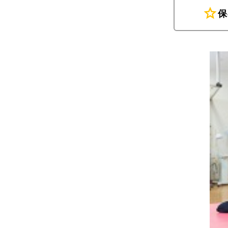
star
保