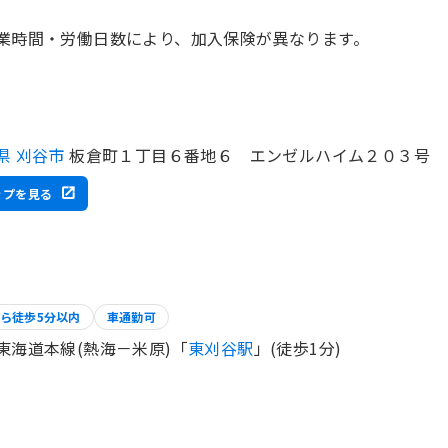
業時間・労働日数により、加入保険が異なります。
県 刈谷市
板倉町１丁目６番地６ エンゼルハイム２０３号
ップを見る
ら徒歩5分以内
車通勤可
東海道本線(熱海－米原)「
東刈谷駅
」(徒歩1分)