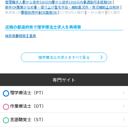
管理職求人
駅から徒歩5分以内
駅から徒歩10分以内
車通勤可
未経験OK
新卒OK
残業少なめ
寮・借り上げ
住宅手当・補助
託児所・育児補助
土日祝休
無資格 OK
積極採用中
WEB面接OK
2027年4月入職可
夏～秋入職可
1月入職可
近隣の都道府県で理学療法士求人を再検索
岐阜県
静岡県
三重県
理学療法士の求人をすべて見る
専門サイト
理学療法士（PT）
作業療法士（OT）
言語聴覚士（ST）