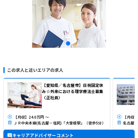
この求人と近いエリアの求人
【愛知県／名古屋市】日祝固定休
み☆外来における理学療法士募集
〈正社員〉
【月収】24.0万円 ～
【月収】
ＪＲ中央本線(名古屋－塩尻)「大曽根駅」（徒歩5分）
名古屋市
キャリアアドバイザーコメント