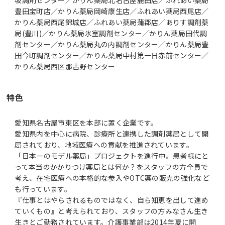
豊田宝町店／かりん薬局岡崎康生店／ふれあい薬局西尾店／
かりん薬局西尾錦城店／ふれあい薬局蒲郡店／ありす調剤薬
局(豊川)／かりん薬局氷室調剤センター／かりん薬局田代調
剤センター／かりん薬局丸の内調剤センター／かりん薬局豊
田今町調剤センター／かりん薬局中村第一日赤前センター／
かりん薬局西区那古野センター
特色
愛知県名古屋市東区を本部に置く企業です。
愛知県内を中心に病院、診療所と連携した調剤薬局として開
局されており、地域医療への貢献を推進されています。
「日本一のモデル薬局」プロジェクトを進行中。患者様にと
って本当のかかりつけ薬局とは何か？をスタッフの方全員で
考え、在宅医療への本格的な参入やOTC薬の販売の強化など
も行っています。
『仕事とはやらされるものではなく、自ら知恵を出して進め
ていくもの』と考えられており、スタッフの方みなさん生き
生きとご勤務されています。介護事業部は2014年夏に開