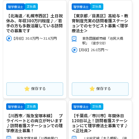
正社員
正社員
理学療法士
理学療法士
【北海道／札幌市西区】土日祝
【東京都／目黒区】高給与・教
休み、年収380万円程度♪／若
育制度充実の訪問看護ステーシ
手の方も多数活躍している訪問
ョンでのセラピスト募集＜理学
での募集です
療法士＞
【月収】30.0万円 ～ 31.6万円
東急田園都市線「池尻大橋
駅」（徒歩5分）
【月収】26.0万円 ～
保存する
保存する
正社員
正社員
理学療法士
理学療法士
【川西市／阪急宝塚本線】 プ
【千葉県／市川市】年間休日
ライベートとの両立が叶います
120日以上！訪問看護ステーシ
♪訪問看護ステーションでの理
ョンにて理学療法士募集です♪
学療法士募集！
＜正社員＞
阪急宝塚本線「川西能勢口
ＪＲ総武線「本八幡駅」（徒