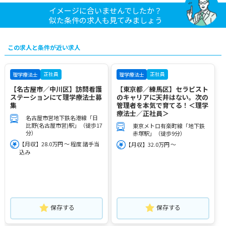
イメージに合いませんでしたか？
似た条件の求人も見てみましょう
この求人と条件が近い求人
正社員
正社員
理学療法士
理学療法士
【名古屋市／中川区】訪問看護
【東京都／練馬区】セラピスト
ステーションにて理学療法士募
のキャリアに天井はない。次の
集
管理者を本気で育てる！＜理学
療法士／正社員＞
名古屋市営地下鉄名港線「日
比野(名古屋市営)駅」（徒歩17
東京メトロ有楽町線「地下鉄
分）
赤塚駅」（徒歩9分）
【月収】28.0万円 ～ 程度 諸手当
【月収】32.0万円 ～
込み
保存する
保存する