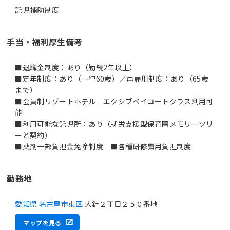
託児補助制度
手当・福利厚生備考
■退職金制度：あり（勤続2年以上）
■定年制度：あり（一律60歳）／再雇用制度：あり（65歳
まで）
■会員制リゾートホテル エクシブベイコートクラス利用可
能
■利用可能な託児所：あり（就労支援型保育園メモリーツリ
ーと契約）
■薬剤一部負担金免除制度 ■各種研修費用負担制度
勤務地
愛知県 名古屋市東区
大針２丁目２５０番地
マップを見る