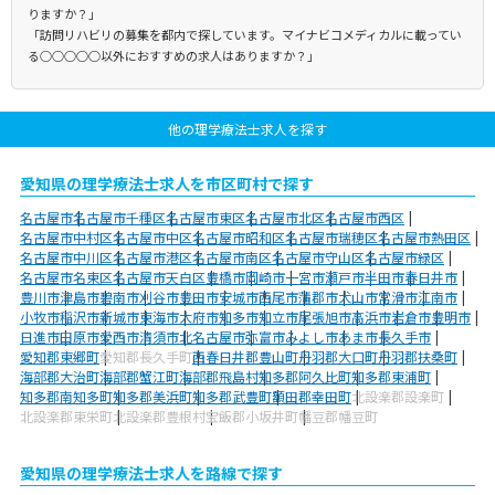
りますか？」
「訪問リハビリの募集を都内で探しています。マイナビコメディカルに載ってい
る○○○○○以外におすすめの求人はありますか？」
他の理学療法士求人を探す
愛知県の理学療法士求人を市区町村で探す
名古屋市
名古屋市千種区
名古屋市東区
名古屋市北区
名古屋市西区
名古屋市中村区
名古屋市中区
名古屋市昭和区
名古屋市瑞穂区
名古屋市熱田区
名古屋市中川区
名古屋市港区
名古屋市南区
名古屋市守山区
名古屋市緑区
名古屋市名東区
名古屋市天白区
豊橋市
岡崎市
一宮市
瀬戸市
半田市
春日井市
豊川市
津島市
碧南市
刈谷市
豊田市
安城市
西尾市
蒲郡市
犬山市
常滑市
江南市
小牧市
稲沢市
新城市
東海市
大府市
知多市
知立市
尾張旭市
高浜市
岩倉市
豊明市
日進市
田原市
愛西市
清須市
北名古屋市
弥富市
みよし市
あま市
長久手市
愛知郡東郷町
愛知郡長久手町
西春日井郡豊山町
丹羽郡大口町
丹羽郡扶桑町
海部郡大治町
海部郡蟹江町
海部郡飛島村
知多郡阿久比町
知多郡東浦町
知多郡南知多町
知多郡美浜町
知多郡武豊町
額田郡幸田町
北設楽郡設楽町
北設楽郡東栄町
北設楽郡豊根村
宝飯郡小坂井町
幡豆郡幡豆町
愛知県の理学療法士求人を路線で探す