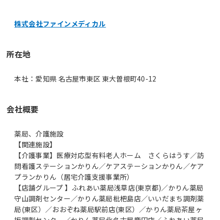
株式会社ファインメディカル
所在地
本社：愛知県 名古屋市東区 東大曽根町40-12
会社概要
薬局、介護施設
【関連施設】
【介護事業】医療対応型有料老人ホーム さくらはうす／訪
問看護ステーションかりん／ケアステーションかりん／ケア
プランかりん（居宅介護支援事業所）
【店舗グループ 】ふれあい薬局浅草店(東京都)／かりん薬局
守山調剤センター／かりん薬局枇杷島店／いいだまち調剤薬
局(東区）／おおぞね薬局駅前店(東区）／かりん薬局茶屋ヶ
坂調剤センター／かりん薬局北名古屋鹿田店／ふれあい薬局