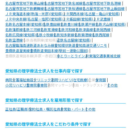
名古屋市営地下鉄東山線
名古屋市営地下鉄名城線
名古屋市営地下鉄名港線
名古屋市営地下鉄鶴舞線
名古屋市営地下鉄桜通線
名古屋市営地下鉄上飯田線
ＪＲ東海道本線(熱海－米原)(愛知県)
ＪＲ関西本線(名古屋－亀山)(愛知県)
ＪＲ中央本線(名古屋－塩尻)(愛知県)
ＪＲ飯田線(愛知県)
ＪＲ武豊線
名鉄名古屋本線(愛知県)
名鉄豊田線
名鉄豊川線
名鉄瀬戸線
名鉄犬山線(愛知県)
名鉄蒲郡線
名鉄三河線
名鉄常滑線
名鉄河和線
名鉄津島線
名鉄尾西線
名鉄広見線(愛知県)
名鉄小牧線
名鉄知多新線
名鉄築港線
名鉄西尾線
名鉄空港線
名鉄各務原線(愛知県)
近鉄名古屋線(愛知県)
名古屋臨海高速鉄道あおなみ線
愛知環状鉄道
愛知高速交通リニモ
豊橋鉄道渥美線
豊橋鉄道東田本線(駅前－運動公園前)
豊橋鉄道東田本線(井原－赤岩口)
ゆとりーとライン
JR東海交通事業城北線
愛知県の理学療法士求人を仕事内容で探す
病院
介護福祉施設
クリニック
訪問リハビリ(在宅医療)
企業
保育園
小児リハビリ
整骨院
接骨院
訪問マッサージ
薬局・ドラッグストア
その他
愛知県の理学療法士求人を雇用形態で探す
正社員(正職員)
契約社員・嘱託社員
非常勤・パート
その他
愛知県の理学療法士求人をこだわり条件で探す