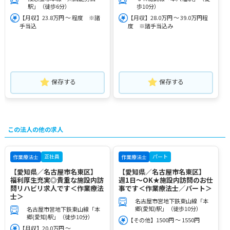
駅」（徒歩6分）
歩10分）
【月収】23.8万円 ～ 程度 ※諸
【月収】28.0万円 ～ 39.0万円程
手当込
度 ※諸手当込み
保存する
保存する
この法人の他の求人
正社員
パート
作業療法士
作業療法士
【愛知県／名古屋市名東区】
【愛知県／名古屋市名東区】
福利厚生充実◎貴重な施設内訪
週1日～OK★施設内訪問のお仕
問リハビリ求人です＜作業療法
事です＜作業療法士／パート＞
士＞
名古屋市営地下鉄東山線「本
郷(愛知)駅」（徒歩10分）
名古屋市営地下鉄東山線「本
郷(愛知)駅」（徒歩10分）
【その他】1500円 ～ 1550円
【月収】20.0万円 ～