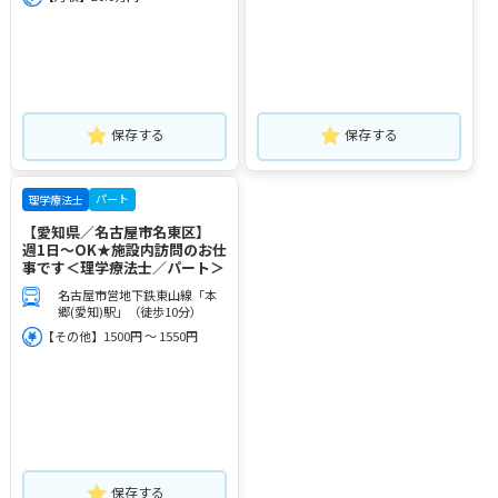
保存する
保存する
パート
理学療法士
【愛知県／名古屋市名東区】
週1日～OK★施設内訪問のお仕
事です＜理学療法士／パート＞
名古屋市営地下鉄東山線「本
郷(愛知)駅」（徒歩10分）
【その他】1500円 ～ 1550円
保存する