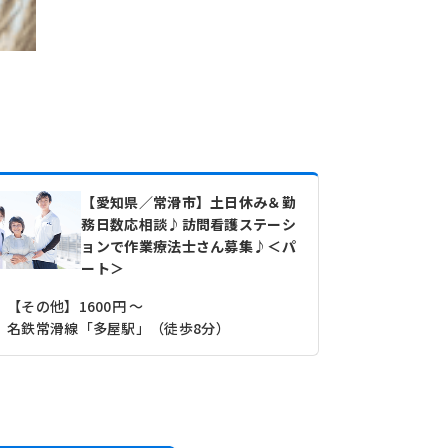
【愛知県／常滑市】土日休み＆勤
務日数応相談♪訪問看護ステーシ
ョンで作業療法士さん募集♪＜パ
ート＞
【その他】1600円 ～
【月収】26
名鉄常滑線「多屋駅」（徒歩8分）
名鉄常滑線