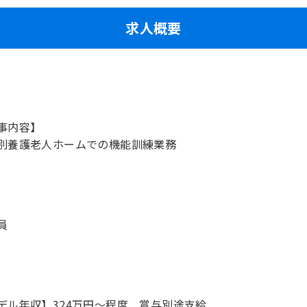
求人概要
事内容】
別養護老人ホームでの機能訓練業務
員
デル年収】324万円〜程度 賞与別途支給