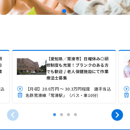
研
【愛知県／常滑市】日曜休み◎研
方
修制度も充実！ブランクのある方
業
でも歓迎♪老人保健施設にて作業
療法士募集
当込
【月収】20.0万円 ～ 30.3万円程度 諸手当込
名鉄常滑線「常滑駅」（バス・車10分）