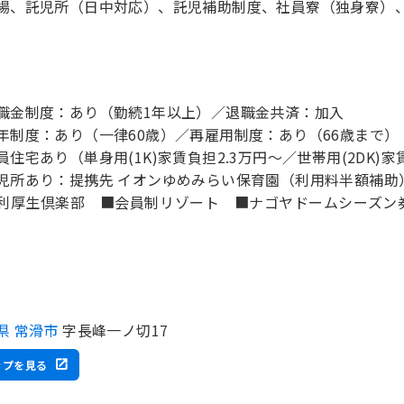
場、託児所（日中対応）、託児補助制度、社員寮（独身寮）
職金制度：あり（勤続1年以上）／退職金共済：加入
年制度：あり（一律60歳）／再雇用制度：あり（66歳まで）
員住宅あり（単身用(1K)家賃負担2.3万円～／世帯用(2DK)家
児所あり：提携先 イオンゆめみらい保育園（利用料半額補助
利厚生倶楽部 ■会員制リゾート ■ナゴヤドームシーズ
県 常滑市
字長峰一ノ切17
ップを見る