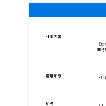
仕事内容
【仕
■特
雇用形態
正社
給与
【モ