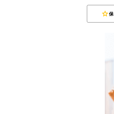
star
保