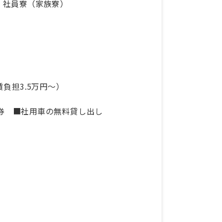
、社員寮（家族寮）
賃負担3.5万円～）
）
ン券 ■社用車の無料貸し出し