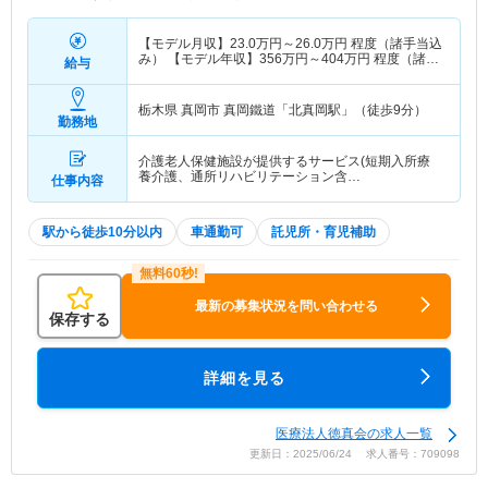
【モデル月収】
23.0
万円～
26.0
万円
程度（諸手当込
み） 【モデル年収】
356
万円～
404
万円
程度（諸手
給与
当込み）
栃木県 真岡市
真岡鐵道「北真岡駅」（徒歩9分）
勤務地
介護老人保健施設が提供するサービス(短期入所療
養介護、通所リハビリテーション含…
仕事内容
駅から徒歩10分以内
車通勤可
託児所・育児補助
最新の募集状況を問い合わせる
保存する
詳細を見る
医療法人徳真会の求人一覧
更新日：2025/06/24 求人番号：709098