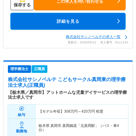
この求人を問い合わせる
保存する
詳細を見る
株式会社サシノベルテの求人一覧
更新日：2026/05/12 求人番号：9111120
理学療法士
正職員
株式会社サシノベルテ こどもサークル真岡東
の理学療
法士求人(正職員)
【栃木県／真岡市】アットホームな児童デイサービスの理学療
法士求人です
【モデル年収】
308
万円～
420
万円
程度
給与
栃木県 真岡市
真岡鐵道「北真岡駅」（バス・車4
分）
勤務地