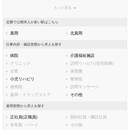
鳥取県
小山市
島根県
真岡市
岡山県
もっと見る
広島県
大田原市
山口県
矢板市
徳島県
香川県
那須塩原市
愛媛県
さくら市
高知県
近隣で公開求人が多い駅はこちら
福岡県
那須烏山市
佐賀県
下野市
長崎県
熊本県
河内郡上三川町
真岡
大分県
芳賀郡益子町
北真岡
宮崎県
鹿児島県
芳賀郡茂木町
沖縄県
芳賀郡市貝町
仕事内容・施設形態から求人を探す
芳賀郡芳賀町
下都賀郡壬生町
病院
介護福祉施設
下都賀郡野木町
塩谷郡塩谷町
クリニック
訪問リハビリ(在宅医療)
塩谷郡高根沢町
那須郡那須町
企業
保育園
那須郡那珂川町
小児リハビリ
整骨院
接骨院
訪問マッサージ
薬局・ドラッグストア
その他
雇用形態から求人を探す
正社員(正職員)
契約社員・嘱託社員
非常勤・パート
その他