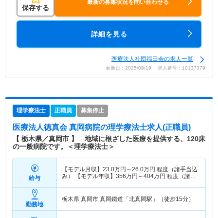
最新の募集状況を問い合わせる
保存する
詳細を見る
医療法人社団福田会の求人一覧
更新日：2025/09/19 求人番号：10137379
理学療法士
正職員
募集停止
医療法人徳真会 真岡病院
の理学療法士求人(正職員)
【 栃木県／真岡市 】 地域に根ざした医療を提供する、120床
の一般病院です。＜理学療法士＞
【モデル月収】
23.0
万円～
26.0
万円
程度（諸手当込
み） 【モデル年収】
356
万円～
404
万円
程度（諸手
給与
当込み）
栃木県 真岡市
真岡鐵道「北真岡駅」（徒歩15分）
勤務地