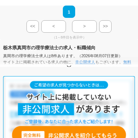
1
<<
<
>
>>
（1～8件目を表示中）
栃木県真岡市の理学療法士の求人・転職傾向
真岡市の理学療法士求人は8件あります。（2026年08月07日更新）
サイト上に掲載されている求人の他に、
非公開求人
もございます。
無料
転職支援サービス
にお申し込みいただくと、全求人からご希望条件に合
う求人を提案させていただきます。
真岡市の理学療法士求人では以下のような条件が人気です。
・
積極採用中
・
新卒OK
・
残業少なめ
・
正社員(正職員)
・
病
院
・
介護福祉施設
・
小児リハビリ
・
その他
他の条件でも人気の求人がございますので、「こだわり条件」から検索
いただくか、お気軽にお問い合わせください。
全国の理学療法士求人
から検索いただくことも可能です。
無料転職支援サービス
にお申し込みいただくと、ご希望条件をヒアリン