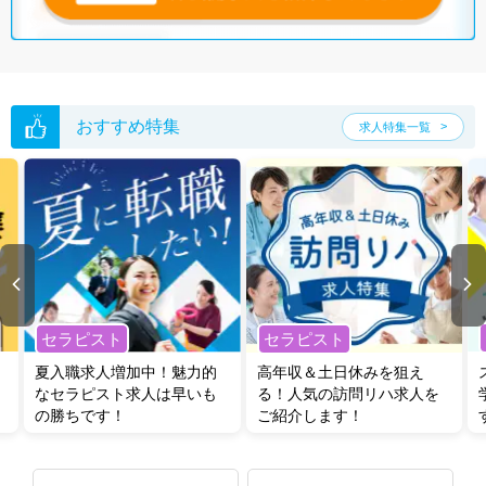
グした上で求人をご提案いたします。
ご希望条件がまだ定まっていない方は
人気の希望条件をピックアップし
た求人特集
をぜひご活用ください。
転職支援の他、情報収集や募集状況の確認も、お気軽にご相談くださ
い。
おすすめ特集
求人特集一覧
セラピスト
セラピスト
夏入職求人増加中！魅力的
高年収＆土日休みを狙え
なセラピスト求人は早いも
る！人気の訪問リハ求人を
の勝ちです！
ご紹介します！