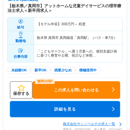
【栃木県／真岡市】アットホームな児童デイサービスの理学療
法士求人＜新卒用求人＞
【モデル年収】
308
万円～
程度
給与
栃木県 真岡市
真岡鐵道「真岡駅」（バス・車7分）
勤務地
「こどもサークル」へ通う児童への、個別支援計画
に基づく療育や土曜、祝日など休暇…
仕事内容
未経験OK
新卒OK
残業少なめ
積極採用中
この求人を問い合わせる
保存する
詳細を見る
株式会社サシノベルテの求人一覧
更新日：2026/07/09 求人番号：10131441