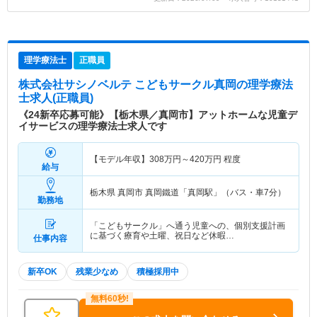
理学療法士
正職員
株式会社サシノベルテ こどもサークル真岡
の理学療法
士求人(正職員)
《24新卒応募可能》【栃木県／真岡市】アットホームな児童デ
イサービスの理学療法士求人です
【モデル年収】
308
万円～
420
万円
程度
給与
栃木県 真岡市
真岡鐵道「真岡駅」（バス・車7分）
勤務地
「こどもサークル」へ通う児童への、個別支援計画
に基づく療育や土曜、祝日など休暇…
仕事内容
新卒OK
残業少なめ
積極採用中