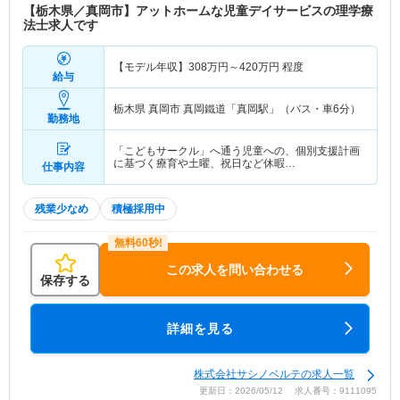
【栃木県／真岡市】アットホームな児童デイサービスの理学療
法士求人です
【モデル年収】
308
万円～
420
万円
程度
給与
栃木県 真岡市
真岡鐵道「真岡駅」（バス・車6分）
勤務地
「こどもサークル」へ通う児童への、個別支援計画
に基づく療育や土曜、祝日など休暇…
仕事内容
残業少なめ
積極採用中
この求人を問い合わせる
保存する
詳細を見る
株式会社サシノベルテの求人一覧
更新日：2026/05/12 求人番号：9111095