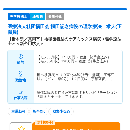
理学療法士
正職員
募集停止
医療法人社団福田会 福田記念病院
の理学療法士求人(正
職員)
【栃木県／真岡市】地域密着型のケアミックス病院＜理学療法
士＞＜新卒用求人＞
【モデル月収】
17.1
万円～
程度（諸手当込み）
【モデル年収】
290
万円～
程度（諸手当込み）
給与
栃木県 真岡市
ＪＲ東北本線(上野－盛岡)「宇都宮
駅」（バス・車0分）ＪＲ日光線「宇都宮駅」（バ
勤務地
ス・車0分） 他
身体に障害を抱えた方に対するリハビリテーション
の計画と実行をして頂きます。
仕事内容
車通勤可
新卒OK
残業少なめ