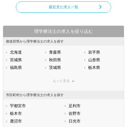
最近見た求人一覧
理学療法士の求人を絞り込む
都道府県から理学療法士の求人を探す
北海道
青森県
岩手県
宮城県
秋田県
山形県
福島県
茨城県
栃木県
群馬県
埼玉県
千葉県
もっと見る
東京都
神奈川県
新潟県
山梨県
長野県
富山県
市区町村から理学療法士の求人を探す
石川県
福井県
岐阜県
静岡県
宇都宮市
愛知県
足利市
三重県
滋賀県
栃木市
京都府
佐野市
大阪府
兵庫県
鹿沼市
奈良県
日光市
和歌山県