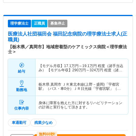
理学療法士
正職員
募集停止
医療法人社団福田会 福田記念病院
の理学療法士求人(正
職員)
【栃木県／真岡市】地域密着型のケアミックス病院＜理学療法
士＞
【モデル月収】
17.1
万円～
19.1
万円
程度（諸手当込
み） 【モデル年収】
290
万円～
324
万円
程度（諸手
給与
当込み）
栃木県 真岡市
ＪＲ東北本線(上野－盛岡)「宇都宮
駅」（バス・車0分）ＪＲ日光線「宇都宮駅」（バ
勤務地
ス・車0分） 他
身体に障害を抱えた方に対するリハビリテーション
の計画と実行をして頂きます。
仕事内容
車通勤可
残業少なめ