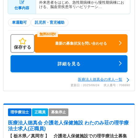
外来患者をはじめ、急性期病棟から慢性期病棟にお
ける、脳血管疾患等リハビリテーシ…
仕事内容
車通勤可
託児所・育児補助
最新の募集状況を問い合わせる
保存する
詳細を見る
医療法人徳真会の求人一覧
更新日：2025/06/24 求人番号：708890
理学療法士
正職員
募集停止
医療法人徳真会 介護老人保健施設 わたのみ荘
の理学療
法士求人(正職員)
【 栃木県／真岡市 】 介護老人保健施設での理学療法士募集