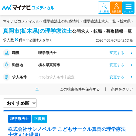
マイナビコメディカル
理学療法士の転職情報
理学療法士求人一覧
栃木県
真岡市(栃木県)の理学療法士
公開求人・転職・募集情報一覧
8
求人数
件
※非公開求人を除く
2026年08月07日(金)更新
職種
理学療法士
変更する
勤務地
栃木県真岡市
変更する
求人条件
その他求人条件未設定
変更する
この検索条件を保存する
条件をクリア
理学療法士
正職員
株式会社サシノベルテ こどもサークル真岡
の理学療法
士求人(正職員)