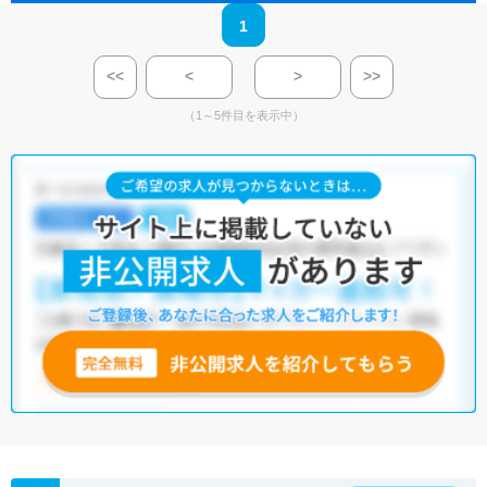
1
<<
<
>
>>
（1～5件目を表示中）