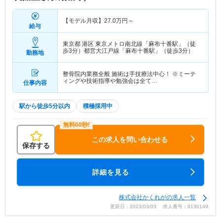
【モデル月収】
27.0
万円～
給与
東京都 港区
東京メトロ南北線「麻布十番駅」（徒
歩3分）都営大江戸線「麻布十番駅」（徒歩3分）
勤務地
整骨院内業務全般 施術は手技療法中心！ ※ミーテ
ィングや技術指導や勉強会は全て…
仕事内容
駅から徒歩5分以内
積極採用中
この求人を問い合わせる
保存する
詳細を見る
株式会社かくれがの求人一覧
更新日：2023/03/03 求人番号：9130149