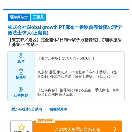
理学療法士
正職員
株式会社Global growth PT麻布十番駅前整骨院
の理学
療法士求人(正職員)
【東京都／港区】完全週休2日制☆駅チカ整骨院にて理学療法
士募集♪＜常勤＞
【モデル月収】
25.0
万円～
50.0
万円
給与
東京都 港区
東京メトロ南北線「麻布十番駅」（徒
歩2分）都営大江戸線「麻布十番駅」（徒歩2分）
勤務地
【仕事内容】 整骨院における施術（手技療法）を中
心とした院内業務全般
仕事内容
駅から徒歩5分以内
積極採用中
この求人を問い合わせる