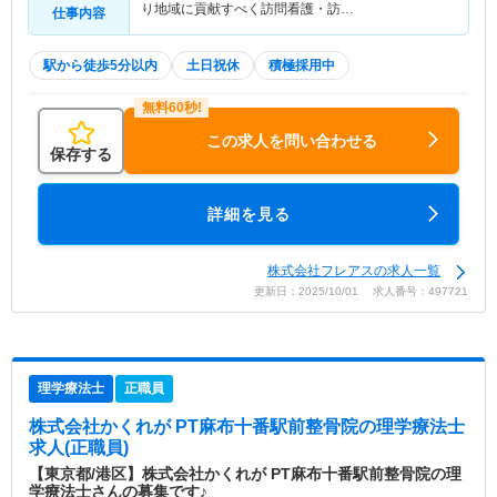
り地域に貢献すべく訪問看護・訪…
仕事内容
駅から徒歩5分以内
土日祝休
積極採用中
この求人を問い合わせる
保存する
詳細を見る
株式会社フレアスの求人一覧
更新日：2025/10/01 求人番号：497721
理学療法士
正職員
株式会社かくれが PT麻布十番駅前整骨院
の理学療法士
求人(正職員)
【東京都/港区】株式会社かくれが PT麻布十番駅前整骨院の理
学療法士さんの募集です♪