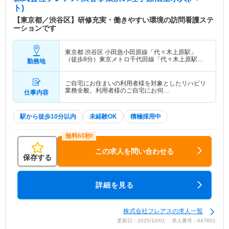
ト)
【東京都／渋谷区】研修充実・働きやすい環境の訪問看護ステ
ーションです
東京都 渋谷区
小田急小田原線「代々木上原駅」
（徒歩8分）東京メトロ千代田線「代々木上原駅」
勤務地
（徒歩8分）
ご自宅にお住まいの利用者様を対象としたリハビリ
業務全般。利用者様のご自宅にお伺…
仕事内容
駅から徒歩10分以内
未経験OK
積極採用中
この求人を問い合わせる
保存する
詳細を見る
株式会社フレアスの求人一覧
更新日：2025/10/01 求人番号：647601