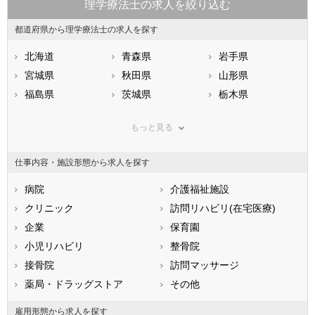
理学療法士の求人を絞り込む
都道府県から理学療法士の求人を探す
北海道
青森県
岩手県
宮城県
秋田県
山形県
福島県
茨城県
栃木県
群馬県
埼玉県
千葉県
もっと見る
東京都
神奈川県
新潟県
山梨県
長野県
富山県
仕事内容・施設形態から求人を探す
石川県
福井県
岐阜県
静岡県
病院
愛知県
介護福祉施設
三重県
滋賀県
クリニック
京都府
訪問リハビリ(在宅医療)
大阪府
兵庫県
企業
奈良県
保育園
和歌山県
鳥取県
小児リハビリ
島根県
整骨院
岡山県
広島県
接骨院
山口県
訪問マッサージ
徳島県
香川県
薬局・ドラッグストア
愛媛県
その他
高知県
福岡県
佐賀県
長崎県
雇用形態から求人を探す