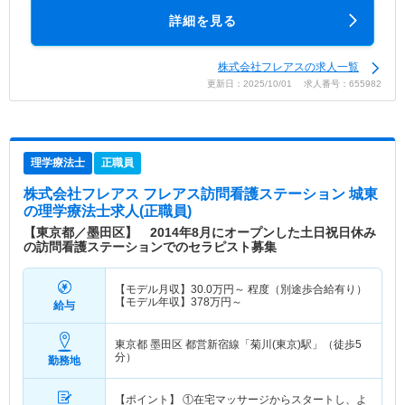
詳細を見る
株式会社フレアスの求人一覧
更新日：2025/10/01 求人番号：655982
理学療法士
正職員
株式会社フレアス フレアス訪問看護ステーション 城東
の理学療法士求人(正職員)
【東京都／墨田区】 2014年8月にオープンした土日祝日休み
の訪問看護ステーションでのセラピスト募集
【モデル月収】
30.0
万円～
程度（別途歩合給有り）
【モデル年収】
378
万円～
給与
東京都 墨田区
都営新宿線「菊川(東京)駅」（徒歩5
分）
勤務地
【ポイント】 ①在宅マッサージからスタートし、よ