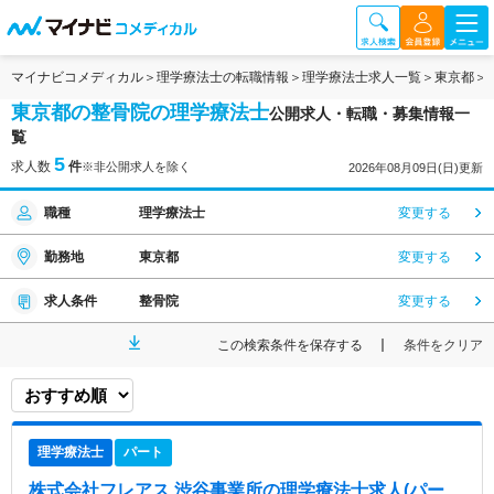
マイナビコメディカル
理学療法士の転職情報
理学療法士求人一覧
東京都
東京都の整骨院の理学療法士
公開求人・転職・募集情報一
覧
5
求人数
件
※非公開求人を除く
2026年08月09日(日)更新
職種
理学療法士
変更する
勤務地
東京都
変更する
求人条件
整骨院
変更する
この検索条件を保存する
条件をクリア
理学療法士
パート
株式会社フレアス 渋谷事業所
の理学療法士求人(パー