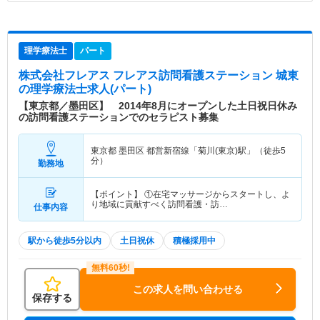
理学療法士
パート
株式会社フレアス フレアス訪問看護ステーション 城東
の理学療法士求人(パート)
【東京都／墨田区】 2014年8月にオープンした土日祝日休み
の訪問看護ステーションでのセラピスト募集
東京都 墨田区
都営新宿線「菊川(東京)駅」（徒歩5
分）
勤務地
【ポイント】 ①在宅マッサージからスタートし、よ
り地域に貢献すべく訪問看護・訪…
仕事内容
駅から徒歩5分以内
土日祝休
積極採用中
この求人を問い合わせる
保存する