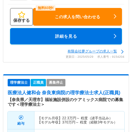
この求人を問い合わせる
保存する
詳細を見る
有限会社夢グループの求人一覧
更新日：2025/05/29 求人番号：9154204
理学療法士
正職員
募集停止
医療法人健和会 奈良東病院
の理学療法士求人(正職員)
【奈良県／天理市】福祉施設併設のケアミックス病院での募集
です＜理学療法士＞
【モデル月収】
22.3
万円～
程度（諸手当込み）
【モデル年収】
370
万円～
程度（経験3年モデル）
給与