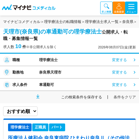
マイナビコメディカル
理学療法士の転職情報
理学療法士求人一覧
奈良県
天理市(奈良県)の車通勤可の理学療法士
公開求人・転
職・募集情報一覧
10
求人数
件
※非公開求人を除く
2026年08月07日(金)更新
職種
理学療法士
変更する
勤務地
奈良県天理市
変更する
求人条件
車通勤可
変更する
この検索条件を保存する
条件をクリア
理学療法士
正職員
パート
医療法人健和会 奈良東病院 ひまわり奈良Ⅱ（その他法