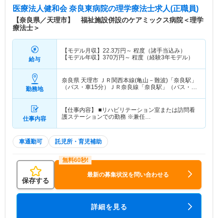
医療法人健和会 奈良東病院
の理学療法士求人(正職員)
【奈良県／天理市】 福祉施設併設のケアミックス病院＜理学
療法士＞
【モデル月収】
22.3
万円～
程度（諸手当込み）
【モデル年収】
370
万円～
程度（経験3年モデル）
給与
奈良県 天理市
ＪＲ関西本線(亀山－難波)「奈良駅」
（バス・車15分）ＪＲ奈良線「奈良駅」（バス・車
勤務地
15分） 他
【仕事内容】 ■リハビリテーション室または訪問看
護ステーションでの勤務 ※兼任…
仕事内容
車通勤可
託児所・育児補助
最新の募集状況を問い合わせる
保存する
詳細を見る