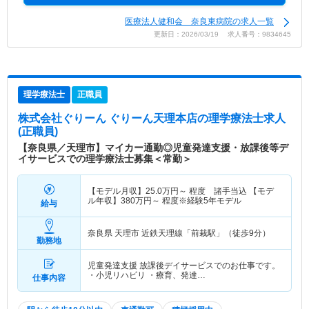
医療法人健和会 奈良東病院の求人一覧
更新日：2026/03/19 求人番号：9834645
理学療法士
正職員
株式会社ぐりーん ぐりーん天理本店
の理学療法士求人
(正職員)
【奈良県／天理市】マイカー通勤◎児童発達支援・放課後等デ
イサービスでの理学療法士募集＜常勤＞
【モデル月収】
25.0
万円～
程度 諸手当込 【モデ
ル年収】
380
万円～
程度※経験5年モデル
給与
奈良県 天理市
近鉄天理線「前栽駅」（徒歩9分）
勤務地
児童発達支援 放課後デイサービスでのお仕事です。
・小児リハビリ ・療育、発達…
仕事内容