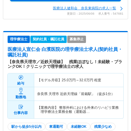
医療法人健和会 奈良東病院の求人一覧
更新日：2025/06/06 求人番号：547681
理学療法士
契約社員・嘱託社員
募集停止
医療法人宣仁会 白濱医院
の理学療法士求人(契約社員・
嘱託社員)
【奈良県天理市／近鉄天理線】 残業ほぼなし！未経験・ブラ
ンクOK！クリニックで理学療法士の求人
【モデル月収】
25.0
万円～
32.0
万円
程度
給与
奈良県 天理市
近鉄天理線「前栽駅」（徒歩1分）
勤務地
【業務内容】 整形外科における外来のリハビリ業務
理学療法士業務全般（運動器…
仕事内容
駅から徒歩5分以内
車通勤可
未経験OK
残業少なめ