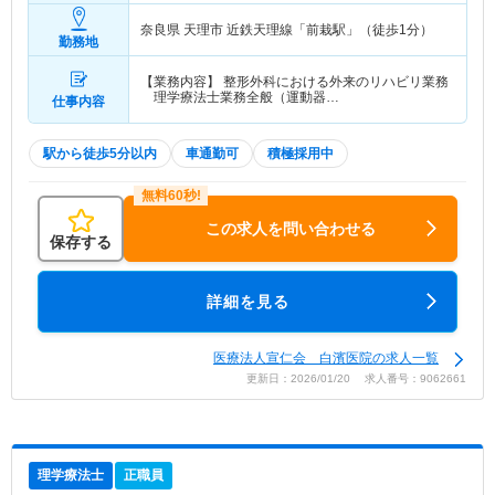
奈良県 天理市
近鉄天理線「前栽駅」（徒歩1分）
勤務地
【業務内容】 整形外科における外来のリハビリ業務
理学療法士業務全般（運動器…
仕事内容
駅から徒歩5分以内
車通勤可
積極採用中
この求人を問い合わせる
保存する
詳細を見る
医療法人宣仁会 白濱医院の求人一覧
更新日：2026/01/20 求人番号：9062661
理学療法士
正職員