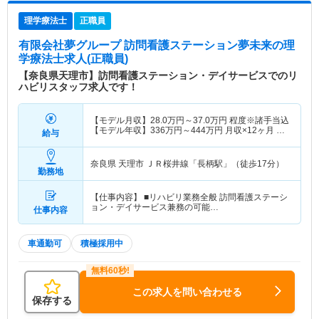
理学療法士
正職員
有限会社夢グループ 訪問看護ステーション夢未来
の理
学療法士求人(正職員)
【奈良県天理市】訪問看護ステーション・デイサービスでのリ
ハビリスタッフ求人です！
【モデル月収】
28.0
万円～
37.0
万円
程度※諸手当込
【モデル年収】
336
万円～
444
万円
月収×12ヶ月 賞
給与
与含まず算出
奈良県 天理市
ＪＲ桜井線「長柄駅」（徒歩17分）
勤務地
【仕事内容】 ■リハビリ業務全般 訪問看護ステーシ
ョン・デイサービス兼務の可能…
仕事内容
車通勤可
積極採用中
この求人を問い合わせる
保存する