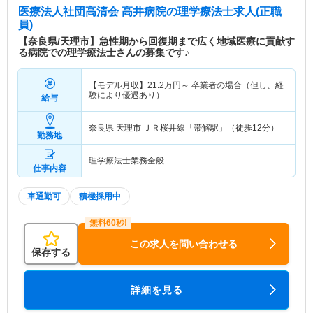
医療法人社団高清会 高井病院
の理学療法士求人(正職
員)
【奈良県/天理市】急性期から回復期まで広く地域医療に貢献す
る病院での理学療法士さんの募集です♪
【モデル月収】
21.2
万円～
卒業者の場合（但し、経
験により優遇あり）
給与
奈良県 天理市
ＪＲ桜井線「帯解駅」（徒歩12分）
勤務地
理学療法士業務全般
仕事内容
車通勤可
積極採用中
この求人を問い合わせる
保存する
詳細を見る