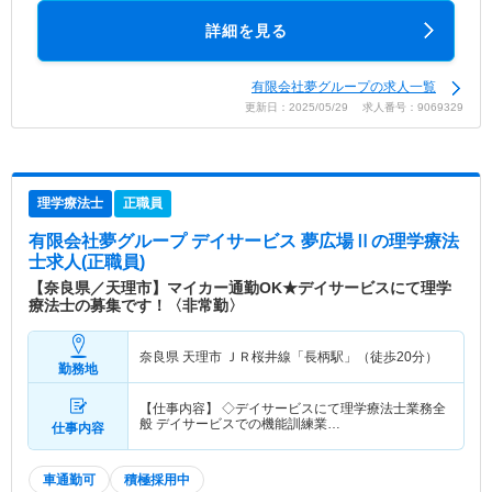
詳細を見る
有限会社夢グループの求人一覧
更新日：2025/05/29 求人番号：9069329
理学療法士
正職員
有限会社夢グループ デイサービス 夢広場Ⅱ
の理学療法
士求人(正職員)
【奈良県／天理市】マイカー通勤OK★デイサービスにて理学
療法士の募集です！〈非常勤〉
奈良県 天理市
ＪＲ桜井線「長柄駅」（徒歩20分）
勤務地
【仕事内容】 ◇デイサービスにて理学療法士業務全
般 デイサービスでの機能訓練業…
仕事内容
車通勤可
積極採用中