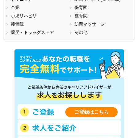
香川県
愛媛県
高知県
企業
保育園
福岡県
佐賀県
長崎県
小児リハビリ
整骨院
熊本県
大分県
宮崎県
接骨院
訪問マッサージ
鹿児島県
沖縄県
薬局・ドラッグストア
その他
ご登録はこちら