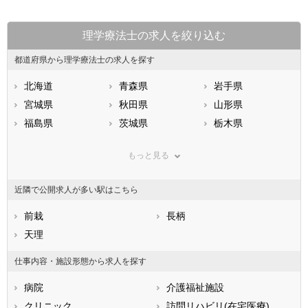
理学療法士の求人を絞り込む
都道府県から理学療法士の求人を探す
北海道
青森県
岩手県
宮城県
秋田県
山形県
福島県
茨城県
栃木県
群馬県
埼玉県
千葉県
もっと見る
東京都
神奈川県
新潟県
山梨県
長野県
富山県
近隣で公開求人が多い駅はこちら
石川県
福井県
岐阜県
静岡県
前栽
愛知県
長柄
三重県
滋賀県
天理
京都府
大阪府
兵庫県
奈良県
和歌山県
仕事内容・施設形態から求人を探す
鳥取県
島根県
岡山県
病院
介護福祉施設
広島県
山口県
徳島県
クリニック
訪問リハビリ(在宅医療)