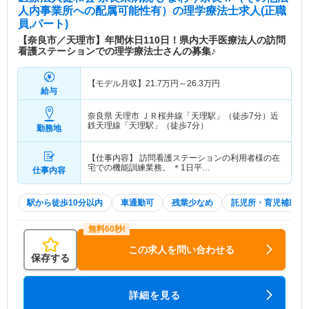
人内事業所への配属可能性有）
の理学療法士求人(正職
員,パート)
【奈良市／天理市】年間休日110日！県内大手医療法人の訪問
看護ステーションでの理学療法士さんの募集♪
【モデル月収】
21.7
万円～
26.3
万円
給与
奈良県 天理市
ＪＲ桜井線「天理駅」（徒歩7分）近
鉄天理線「天理駅」（徒歩7分）
勤務地
【仕事内容】 訪問看護ステーションの利用者様の在
宅での機能訓練業務。 ＊1日平…
仕事内容
駅から徒歩10分以内
車通勤可
残業少なめ
託児所・育児補助
この求人を問い合わせる
保存する
詳細を見る