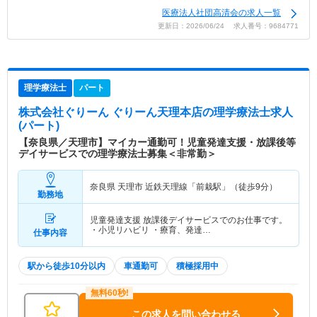
医療法人社団高清会の求人一覧
更新日：2026/06/24 求人番号：9684771
理学療法士
パート
株式会社ぐりーん ぐりーん天理本店
の理学療法士求人
(パート)
【奈良県／天理市】マイカー通勤可！児童発達支援・放課後等
デイサービスでの理学療法士募集＜非常勤＞
奈良県 天理市
近鉄天理線「前栽駅」（徒歩9分）
勤務地
児童発達支援 放課後デイサービスでのお仕事です。
・小児リハビリ ・療育、発達…
仕事内容
駅から徒歩10分以内
車通勤可
積極採用中
この求人を問い合わせる