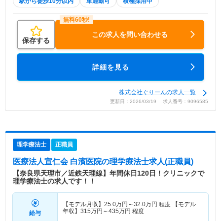
駅から徒歩10分以内
車通勤可
積極採用中
この求人を問い合わせる
保存する
詳細を見る
株式会社ぐりーんの求人一覧
更新日：2026/03/19 求人番号：9096585
理学療法士
正職員
医療法人宣仁会 白濱医院
の理学療法士求人(正職員)
【奈良県天理市／近鉄天理線】年間休日120日！クリニックで
理学療法士の求人です！！
【モデル月収】
25.0
万円～
32.0
万円
程度 【モデル
年収】
315
万円～
435
万円
程度
給与