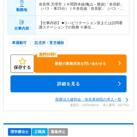
奈良県 天理市
ＪＲ関西本線(亀山－難波)「奈良駅」
（バス・車15分）ＪＲ奈良線「奈良駅」（バス・車
勤務地
15分） 他
【仕事内容】 ■リハビリテーション室または訪問看
護ステーションでの勤務 ※兼任…
仕事内容
車通勤可
託児所・育児補助
最新の募集状況を問い合わせる
保存する
詳細を見る
医療法人健和会 奈良東病院の求人一覧
更新日：2025/06/24 求人番号：547702
理学療法士
正職員
募集停止