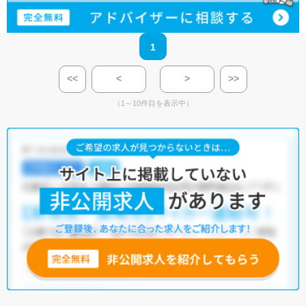
1
<<
<
>
>>
（1～10件目を表示中）