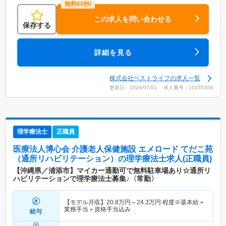
この求人を問い合わせる
保存する
詳細を見る
株式会社ベストライフの求人一覧
更新日：2026/07/01 求人番号：10155309
理学療法士
正職員
医療法人博心会 介護老人保健施設 エメロード てだこ苑
（通所リハビリテーション）
の理学療法士求人(正職員)
【沖縄県／浦添市】マイカー通勤可で無料駐車場あり☆通所リ
ハビリテーションで理学療法士募集♪〈常勤〉
【モデル月収】
20.8
万円～
24.3
万円
程度※基本給＋
業務手当＋資格手当込み
給与