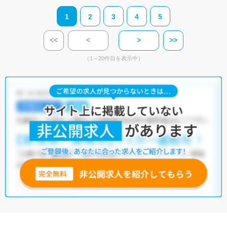
1
2
3
4
5
<<
<
>
>>
（1～20件目を表示中）