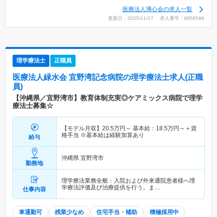
医療法人博心会の求人一覧
更新日：2025/11/17 求人番号：9858586
理学療法士
正職員
医療法人緑水会 宜野湾記念病院
の理学療法士求人(正職
員)
【沖縄県／宜野湾市】教育体制充実◎ケアミックス病院で理学
療法士募集☆
【モデル月収】
20.5
万円～
基本給：
18.5
万円～
＋資
格手当 ※基本給は経験加算あり
給与
沖縄県 宜野湾市
勤務地
理学療法業務全般：入院および外来通院患者様へ理
学療法評価及び治療提供を行う。ま…
仕事内容
車通勤可
残業少なめ
住宅手当・補助
積極採用中