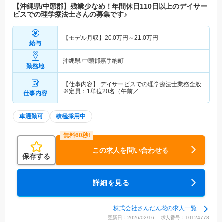
【沖縄県/中頭郡】残業少なめ！年間休日110日以上のデイサー
ビスでの理学療法士さんの募集です♪
【モデル月収】
20.0
万円～
21.0
万円
給与
沖縄県 中頭郡嘉手納町
勤務地
【仕事内容】 デイサービスでの理学療法士業務全般
※定員：1単位20名（午前／…
仕事内容
車通勤可
積極採用中
この求人を問い合わせる
保存する
詳細を見る
株式会社さんだん花の求人一覧
更新日：2026/02/16 求人番号：10124778