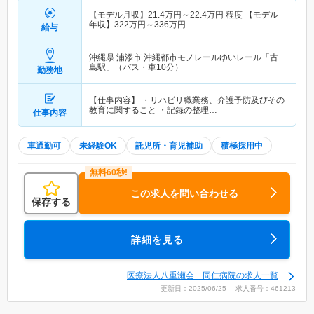
【モデル月収】
21.4
万円～
22.4
万円
程度 【モデル
年収】
322
万円～
336
万円
給与
沖縄県 浦添市
沖縄都市モノレールゆいレール「古
島駅」（バス・車10分）
勤務地
【仕事内容】 ・リハビリ職業務、介護予防及びその
教育に関すること ・記録の整理…
仕事内容
車通勤可
未経験OK
託児所・育児補助
積極採用中
この求人を問い合わせる
保存する
詳細を見る
医療法人八重瀬会 同仁病院の求人一覧
更新日：2025/06/25 求人番号：461213