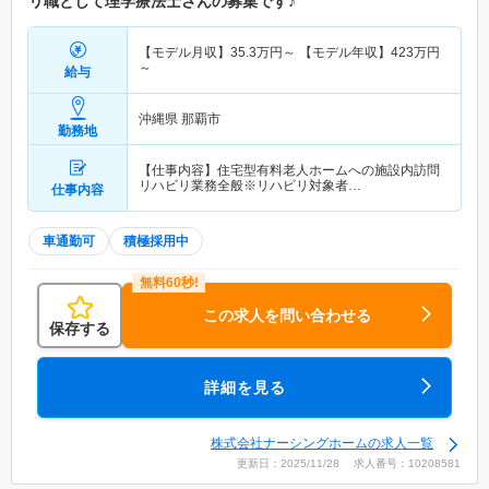
リ職として理学療法士さんの募集です♪
【モデル月収】
35.3
万円～
【モデル年収】
423
万円
～
給与
沖縄県 那覇市
勤務地
【仕事内容】住宅型有料老人ホームへの施設内訪問
リハビリ業務全般※リハビリ対象者…
仕事内容
車通勤可
積極採用中
この求人を問い合わせる
保存する
詳細を見る
株式会社ナーシングホームの求人一覧
更新日：2025/11/28 求人番号：10208581