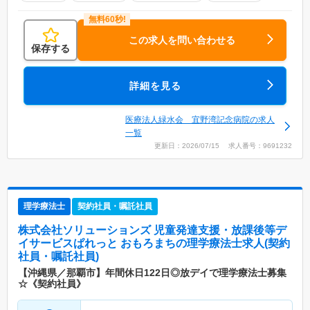
この求人を問い合わせる
保存する
詳細を見る
医療法人緑水会 宜野湾記念病院の求人
一覧
更新日：2026/07/15 求人番号：9691232
理学療法士
契約社員・嘱託社員
株式会社ソリューションズ 児童発達支援・放課後等デ
イサービスぱれっと おもろまち
の理学療法士求人(契約
社員・嘱託社員)
【沖縄県／那覇市】年間休日122日◎放デイで理学療法士募集
☆《契約社員》