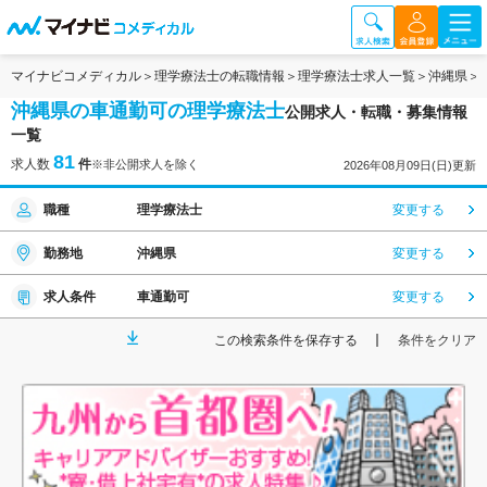
マイナビコメディカル
理学療法士の転職情報
理学療法士求人一覧
沖縄県
沖縄県の車通勤可の理学療法士
公開求人・転職・募集情報
一覧
81
求人数
件
※非公開求人を除く
2026年08月09日(日)更新
職種
理学療法士
変更する
勤務地
沖縄県
変更する
求人条件
車通勤可
変更する
この検索条件を保存する
条件をクリア