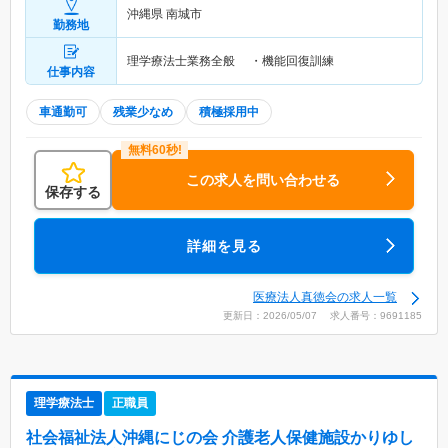
沖縄県 南城市
勤務地
理学療法士業務全般 ・機能回復訓練
仕事内容
車通勤可
残業少なめ
積極採用中
この求人を問い合わせる
保存する
詳細を見る
医療法人真徳会の求人一覧
更新日：2026/05/07 求人番号：9691185
理学療法士
正職員
社会福祉法人沖縄にじの会 介護老人保健施設かりゆし