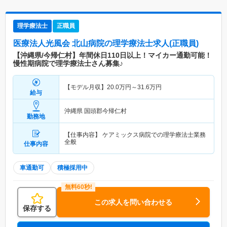
理学療法士
正職員
医療法人光風会 北山病院
の理学療法士求人(正職員)
【沖縄県/今帰仁村】年間休日110日以上！マイカー通勤可能！
慢性期病院で理学療法士さん募集♪
【モデル月収】
20.0
万円～
31.6
万円
給与
沖縄県 国頭郡今帰仁村
勤務地
【仕事内容】 ケアミックス病院での理学療法士業務
全般
仕事内容
車通勤可
積極採用中
この求人を問い合わせる
保存する