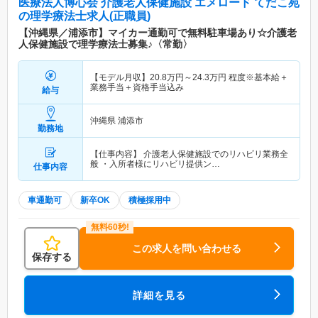
医療法人博心会 介護老人保健施設 エメロード てだこ苑
の理学療法士求人(正職員)
【沖縄県／浦添市】マイカー通勤可で無料駐車場あり☆介護老
人保健施設で理学療法士募集♪〈常勤〉
【モデル月収】
20.8
万円～
24.3
万円
程度※基本給＋
業務手当＋資格手当込み
給与
沖縄県 浦添市
勤務地
【仕事内容】 介護老人保健施設でのリハビリ業務全
般 ・入所者様にリハビリ提供ン…
仕事内容
車通勤可
新卒OK
積極採用中
この求人を問い合わせる
保存する
詳細を見る