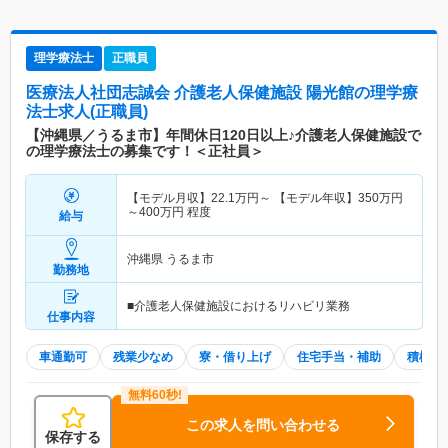
理学療法士
正職員
医療法人社団志誠会 介護老人保健施設 陽光館
の理学療
法士求人(正職員)
【沖縄県／うるま市】年間休日120日以上♪介護老人保健施設で
の理学療法士の募集です！＜正社員＞
【モデル月収】
22.1
万円～
【モデル年収】
350
万円
～
400
万円
程度
給与
沖縄県 うるま市
勤務地
■介護老人保健施設におけるリハビリ業務
仕事内容
車通勤可
残業少なめ
寮・借り上げ
住宅手当・補助
積極採
この求人を問い合わせる
保存する