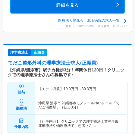
詳細を見る
医療法人光風会 北山病院の求人一覧
更新日：2025/05/29 求人番号：10117997
理学療法士
正職員
てだこ整形外科
の理学療法士求人(正職員)
【沖縄県/浦添市】駅チカ徒歩3分！年間休日120日！クリニッ
クでの理学療法士さんの募集です♪
【モデル月収】
19.0
万円～
30.3
万円
給与
沖縄県 浦添市
沖縄都市モノレールゆいレール「て
だこ浦西駅」（徒歩3分）
勤務地
【仕事内容】 クリニックでの理学療法士業務全般
運動療法や物理療法で、患者さん…
仕事内容