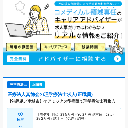
理学療法士
正職員
医療法人真徳会
の理学療法士求人(正職員)
【沖縄県／南城市】ケアミックス型病院で理学療法士募集☆
【モデル月収】
23.5
万円～
30.2
万円
基本給：18.5～
25.2万円＋諸手当（免許＋調整）
給与