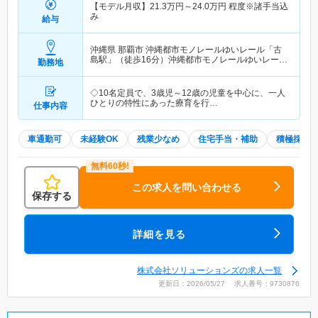
【モデル月収】
21.3
万円～
24.0
万円
程度※諸手当込
み
給与
沖縄県 那覇市
沖縄都市モノレールゆいレール「古
島駅」（徒歩16分）沖縄都市モノレールゆいレール
勤務地
「おもろまち駅」（徒歩15分）
◇10名定員で、3歳児～12歳の児童を中心に、一人
ひとりの特性にあった療育を行…
仕事内容
車通勤可
未経験OK
残業少なめ
住宅手当・補助
積極採用
この求人を問い合わせる
保存する
詳細を見る
株式会社ソリューションズの求人一覧
更新日：2026/05/27 求人番号：9730876