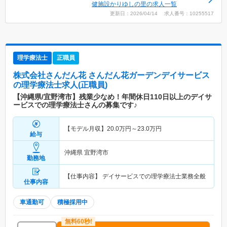
健施設かりゆしの里の求人一覧
更新日：2026/04/14 求人番号：10255517
理学療法士
正職員
株式会社さんだん花 さんだん花ガーデンデイサービス
の理学療法士求人(正職員)
【沖縄県/宜野湾市】残業少なめ！年間休日110日以上のデイサ
ービスでの理学療法士さんの募集です♪
【モデル月収】
20.0
万円～
23.0
万円
給与
沖縄県 宜野湾市
勤務地
【仕事内容】 デイサービスでの理学療法士業務全般
仕事内容
車通勤可
積極採用中