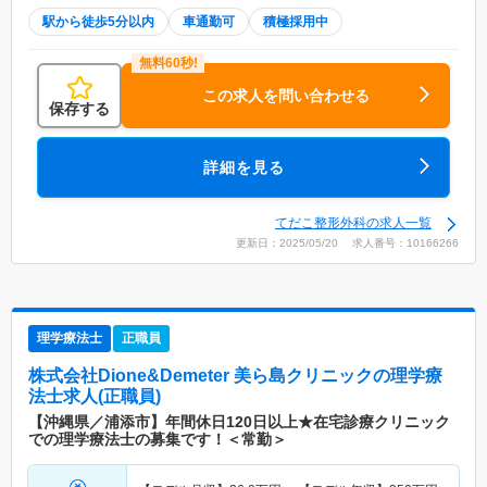
駅から徒歩5分以内
車通勤可
積極採用中
この求人を問い合わせる
保存する
詳細を見る
てだこ整形外科の求人一覧
更新日：2025/05/20 求人番号：10166266
理学療法士
正職員
株式会社Dione&Demeter 美ら島クリニック
の理学療
法士求人(正職員)
【沖縄県／浦添市】年間休日120日以上★在宅診療クリニック
での理学療法士の募集です！＜常勤＞