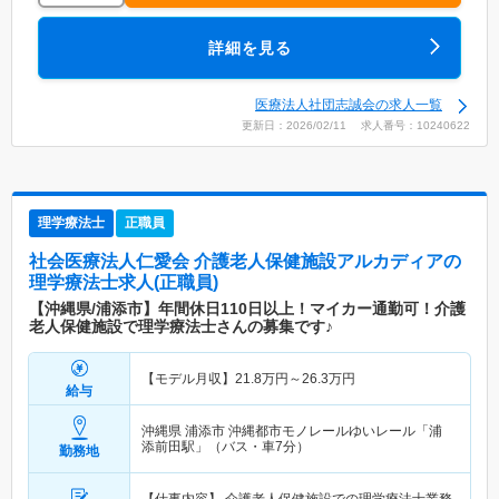
詳細を見る
医療法人社団志誠会の求人一覧
更新日：2026/02/11 求人番号：10240622
理学療法士
正職員
社会医療法人仁愛会 介護老人保健施設アルカディア
の
理学療法士求人(正職員)
【沖縄県/浦添市】年間休日110日以上！マイカー通勤可！介護
老人保健施設で理学療法士さんの募集です♪
【モデル月収】
21.8
万円～
26.3
万円
給与
沖縄県 浦添市
沖縄都市モノレールゆいレール「浦
添前田駅」（バス・車7分）
勤務地