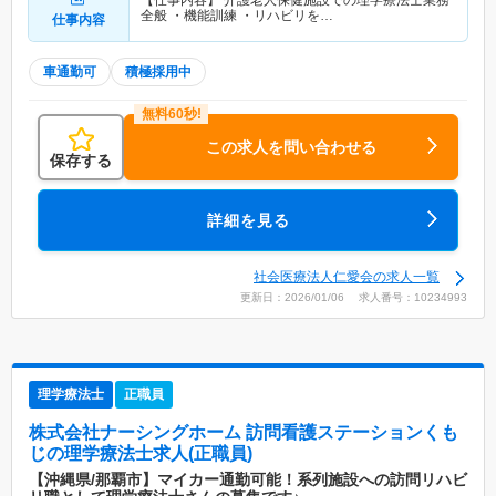
【仕事内容】 介護老人保健施設での理学療法士業務
全般 ・機能訓練 ・リハビリを…
仕事内容
車通勤可
積極採用中
この求人を問い合わせる
保存する
詳細を見る
社会医療法人仁愛会の求人一覧
更新日：2026/01/06 求人番号：10234993
理学療法士
正職員
株式会社ナーシングホーム 訪問看護ステーションくも
じ
の理学療法士求人(正職員)
【沖縄県/那覇市】マイカー通勤可能！系列施設への訪問リハビ