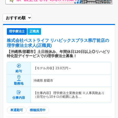
理学療法士
正職員
株式会社ベストライフ リハビックスプラス県庁前店
の
理学療法士求人(正職員)
【沖縄県/那覇市】土日祝休み、年間休日120日以上◎リハビリ
特化型デイサービスでの理学療法士募集！
【モデル月収】
23.0
万円～
給与
沖縄県 那覇市
勤務地
【仕事内容】 理学療法士業務全般 ※人事異動あり
（自宅から10キロの範囲にある…
仕事内容
車通勤可
積極採用中