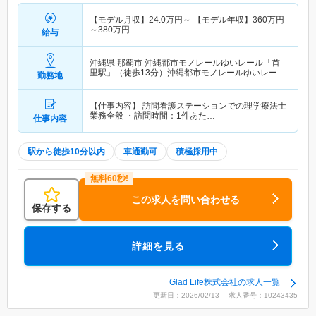
【モデル月収】
24.0
万円～
【モデル年収】
360
万円
～
380
万円
給与
沖縄県 那覇市
沖縄都市モノレールゆいレール「首
里駅」（徒歩13分）沖縄都市モノレールゆいレール
勤務地
「市立病院前(沖縄)駅」（徒歩15分） 他
【仕事内容】 訪問看護ステーションでの理学療法士
業務全般 ・訪問時間：1件あた…
仕事内容
駅から徒歩10分以内
車通勤可
積極採用中
この求人を問い合わせる
保存する
詳細を見る
Glad Life株式会社の求人一覧
更新日：2026/02/13 求人番号：10243435