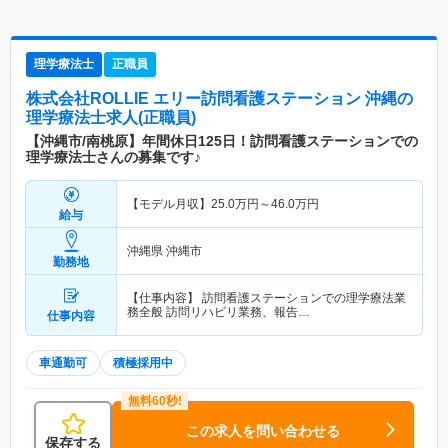
理学療法士
正職員
株式会社ROLLIE エリー訪問看護ステーション 沖縄
の
理学療法士求人(正職員)
【沖縄市/南桃原】年間休日125日！訪問看護ステーションでの
理学療法士さんの募集です♪
【モデル月収】
25.0
万円～
46.0
万円
給与
沖縄県 沖縄市
勤務地
【仕事内容】 訪問看護ステーションでの理学療法業
務全般 訪問リハビリ業務、報告…
仕事内容
車通勤可
積極採用中
この求人を問い合わせる
保存する