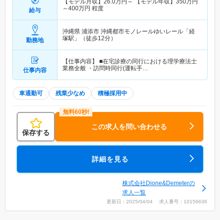
【モデル月収】
26.0
万円～
【モデル年収】
350
万円
～
400
万円
程度
給与
沖縄県 浦添市
沖縄都市モノレールゆいレール「経
塚駅」（徒歩12分）
勤務地
【仕事内容】 ■在宅診療の同行における理学療法士
業務全般 ・訪問時同行(運転手…
仕事内容
車通勤可
残業少なめ
積極採用中
この求人を問い合わせる
保存する
詳細を見る
株式会社Dione&Demeterの
求人一覧
更新日：2025/04/04 求人番号：10156636