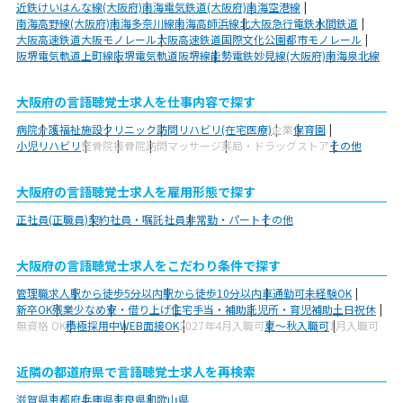
近鉄けいはんな線(大阪府)
南海電気鉄道(大阪府)
南海空港線
南海高野線(大阪府)
南海多奈川線
南海高師浜線
北大阪急行電鉄
水間鉄道
大阪高速鉄道大阪モノレール
大阪高速鉄道国際文化公園都市モノレール
阪堺電気軌道上町線
阪堺電気軌道阪堺線
能勢電鉄妙見線(大阪府)
南海泉北線
大阪府の言語聴覚士求人を仕事内容で探す
病院
介護福祉施設
クリニック
訪問リハビリ(在宅医療)
企業
保育園
小児リハビリ
整骨院
接骨院
訪問マッサージ
薬局・ドラッグストア
その他
大阪府の言語聴覚士求人を雇用形態で探す
正社員(正職員)
契約社員・嘱託社員
非常勤・パート
その他
大阪府の言語聴覚士求人をこだわり条件で探す
管理職求人
駅から徒歩5分以内
駅から徒歩10分以内
車通勤可
未経験OK
新卒OK
残業少なめ
寮・借り上げ
住宅手当・補助
託児所・育児補助
土日祝休
無資格 OK
積極採用中
WEB面接OK
2027年4月入職可
夏～秋入職可
1月入職可
近隣の都道府県で言語聴覚士求人を再検索
滋賀県
京都府
兵庫県
奈良県
和歌山県