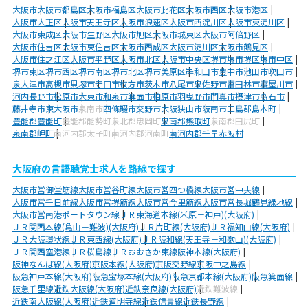
大阪市
大阪市都島区
大阪市福島区
大阪市此花区
大阪市西区
大阪市港区
大阪市大正区
大阪市天王寺区
大阪市浪速区
大阪市西淀川区
大阪市東淀川区
大阪市東成区
大阪市生野区
大阪市旭区
大阪市城東区
大阪市阿倍野区
大阪市住吉区
大阪市東住吉区
大阪市西成区
大阪市淀川区
大阪市鶴見区
大阪市住之江区
大阪市平野区
大阪市北区
大阪市中央区
堺市
堺市堺区
堺市中区
堺市東区
堺市西区
堺市南区
堺市北区
堺市美原区
岸和田市
豊中市
池田市
吹田市
泉大津市
高槻市
貝塚市
守口市
枚方市
茨木市
八尾市
泉佐野市
富田林市
寝屋川市
河内長野市
松原市
大東市
和泉市
箕面市
柏原市
羽曳野市
門真市
摂津市
高石市
藤井寺市
東大阪市
泉南市
四條畷市
交野市
大阪狭山市
阪南市
三島郡島本町
豊能郡豊能町
豊能郡能勢町
泉北郡忠岡町
泉南郡熊取町
泉南郡田尻町
泉南郡岬町
南河内郡太子町
南河内郡河南町
南河内郡千早赤阪村
大阪府の言語聴覚士求人を路線で探す
大阪市営御堂筋線
大阪市営谷町線
大阪市営四つ橋線
大阪市営中央線
大阪市営千日前線
大阪市営堺筋線
大阪市営今里筋線
大阪市営長堀鶴見緑地線
大阪市営南港ポートタウン線
ＪＲ東海道本線(米原－神戸)(大阪府)
ＪＲ関西本線(亀山－難波)(大阪府)
ＪＲ片町線(大阪府)
ＪＲ福知山線(大阪府)
ＪＲ大阪環状線
ＪＲ東西線(大阪府)
ＪＲ阪和線(天王寺－和歌山)(大阪府)
ＪＲ関西空港線
ＪＲ桜島線
ＪＲおおさか東線
阪神本線(大阪府)
阪神なんば線(大阪府)
京阪本線(大阪府)
京阪交野線
京阪中之島線
阪急神戸本線(大阪府)
阪急宝塚本線(大阪府)
阪急京都本線(大阪府)
阪急箕面線
阪急千里線
近鉄大阪線(大阪府)
近鉄奈良線(大阪府)
近鉄難波線
近鉄南大阪線(大阪府)
近鉄道明寺線
近鉄信貴線
近鉄長野線