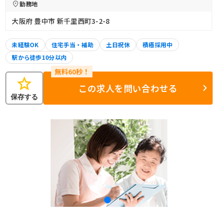
勤務地
大阪府 豊中市 新千里西町3-2-8
未経験OK
住宅手当・補助
土日祝休
積極採用中
駅から徒歩10分以内
star
この求人を問い合わせる
保存する