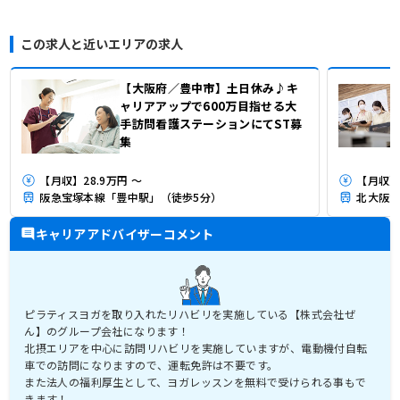
この求人と近いエリアの求人
【大阪府／豊中市】土日休み♪キ
ャリアアップで600万目指せる大
手訪問看護ステーションにてST募
集
【月収】28.9万円 ～
【月収】2
阪急宝塚本線「豊中駅」（徒歩5分）
北大阪急
キャリアアドバイザーコメント
ピラティスヨガを取り入れたリハビリを実施している【株式会社ぜ
ん】のグループ会社になります！
北摂エリアを中心に訪問リハビリを実施していますが、電動機付自転
車での訪問になりますので、運転免許は不要です。
また法人の福利厚生として、ヨガレッスンを無料で受けられる事もで
きます！