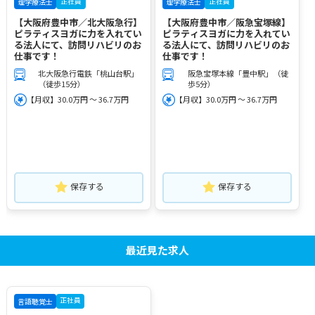
正社員
正社員
理学療法士
理学療法士
【大阪府豊中市／北大阪急行】
【大阪府豊中市／阪急宝塚線】
ピラティスヨガに力を入れてい
ピラティスヨガに力を入れてい
る法人にて、訪問リハビリのお
る法人にて、訪問リハビリのお
仕事です！
仕事です！
北大阪急行電鉄「桃山台駅」
阪急宝塚本線「豊中駅」（徒
（徒歩15分）
歩5分）
【月収】30.0万円 ～ 36.7万円
【月収】30.0万円 ～ 36.7万円
保存する
保存する
最近見た求人
正社員
言語聴覚士