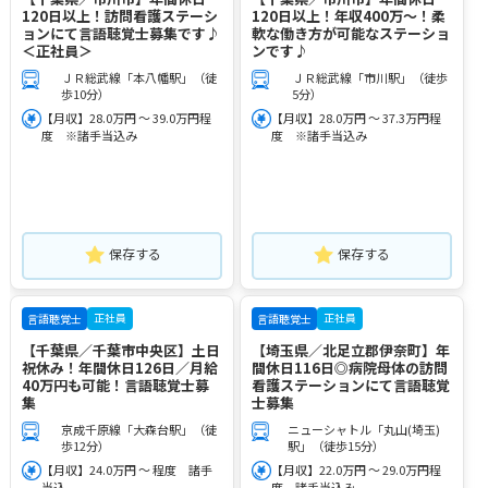
120日以上！訪問看護ステーシ
120日以上！年収400万～！柔
ョンにて言語聴覚士募集です♪
軟な働き方が可能なステーショ
＜正社員＞
ンです♪
ＪＲ総武線「本八幡駅」（徒
ＪＲ総武線「市川駅」（徒歩
歩10分）
5分）
【月収】28.0万円 ～ 39.0万円程
【月収】28.0万円 ～ 37.3万円程
度 ※諸手当込み
度 ※諸手当込み
保存する
保存する
正社員
正社員
言語聴覚士
言語聴覚士
【千葉県／千葉市中央区】土日
【埼玉県／北足立郡伊奈町】年
祝休み！年間休日126日／月給
間休日116日◎病院母体の訪問
40万円も可能！言語聴覚士募
看護ステーションにて言語聴覚
集
士募集
京成千原線「大森台駅」（徒
ニューシャトル「丸山(埼玉)
歩12分）
駅」（徒歩15分）
【月収】24.0万円 ～ 程度 諸手
【月収】22.0万円 ～ 29.0万円程
当込
度 諸手当込み