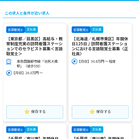
この求人と条件が近い求人
正社員
正社員
言語聴覚士
言語聴覚士
【東京都／目黒区】高給与・教
【北海道／札幌市東区】年間休
育制度充実の訪問看護ステーシ
日125日♪訪問看護ステーショ
ョンでのセラピスト募集＜言語
ンにおける言語聴覚士募集〈正
聴覚士＞
社員〉
東急田園都市線「池尻大橋
【月収】30.8万円 ～ 程度
駅」（徒歩5分）
【月収】26.0万円 ～
保存する
保存する
正社員
正社員
言語聴覚士
言語聴覚士
【千葉県／市川市】年間休日
【千葉県／市川市】年間休日