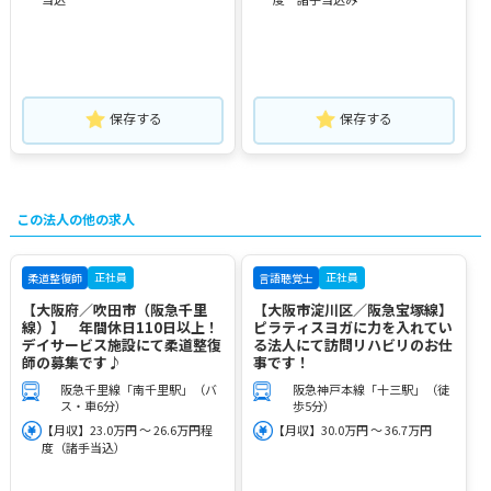
保存する
保存する
この法人の他の求人
正社員
正社員
柔道整復師
言語聴覚士
【大阪府／吹田市（阪急千里
【大阪市淀川区／阪急宝塚線】
線）】 年間休日110日以上！
ピラティスヨガに力を入れてい
デイサービス施設にて柔道整復
る法人にて訪問リハビリのお仕
師の募集です♪
事です！
阪急千里線「南千里駅」（バ
阪急神戸本線「十三駅」（徒
ス・車6分）
歩5分）
【月収】23.0万円 ～ 26.6万円程
【月収】30.0万円 ～ 36.7万円
度（諸手当込）