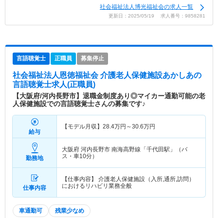
社会福祉法人博光福祉会の求人一覧
更新日：2025/05/19 求人番号：9858281
言語聴覚士
正職員
募集停止
社会福祉法人恩徳福祉会 介護老人保健施設あかしあ
の
言語聴覚士求人(正職員)
【大阪府/河内長野市】退職金制度あり◎マイカー通勤可能の老
人保健施設での言語聴覚士さんの募集です♪
【モデル月収】
28.4
万円～
30.6
万円
給与
大阪府 河内長野市
南海高野線「千代田駅」（バ
ス・車10分）
勤務地
【仕事内容】 介護老人保健施設（入所,通所,訪問）
におけるリハビリ業務全般
仕事内容
車通勤可
残業少なめ