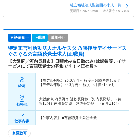
社会福祉法人聖徳園の求人一覧
更新日：2025/06/06 求人番号：537405
言語聴覚士
正職員
募集停止
特定非営利活動法人オルケスタ 放課後等デイサービス
ぐるぐる
の言語聴覚士求人(正職員)
【大阪府／河内長野市】日曜休み＆日勤のみ♪放課後等デイサ
ービスにて言語聴覚士の募集です！＜正社員＞
【モデル月収】
20.0
万円～
程度※経験考慮します
【モデル年収】
240
万円～
程度※月収×12ヶ月
給与
大阪府 河内長野市
近鉄長野線「河内長野駅」（徒
歩11分）南海高野線「河内長野駅」（徒歩11分）
勤務地
【仕事内容】 ■言語聴覚士業務全般
仕事内容
車通勤可