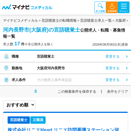
マイナビコメディカル
言語聴覚士の転職情報
言語聴覚士求人一覧
大阪府
河内長野市(大阪府)の言語聴覚士
公開求人・転職・募集情
報一覧
17
求人数
件
※非公開求人を除く
2026年08月06日(木)更新
職種
言語聴覚士
変更する
勤務地
大阪府河内長野市
変更する
求人条件
その他求人条件未設定
変更する
この検索条件を保存する
条件をクリア
言語聴覚士
正職員
株式会社リニエHeart リニエ訪問看護ステーション河