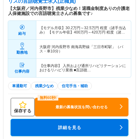
リス
の言語聴覚士求人(正職員)
【大阪府／河内長野市】残業少なめ！退職金制度ありの介護老
人保健施設での言語聴覚士さんの募集です♪
【モデル月収】
30.2
万円～
32.5
万円
程度（諸手当込
み） 【モデル年収】
400
万円～
420
万円
程度（諸手
給与
当込み）
大阪府 河内長野市
南海高野線「三日市町駅」（バ
ス・車10分）
勤務地
【仕事内容】 入所および通所リハビリテーションに
おけるリハビリ業務 ■言語聴…
仕事内容
車通勤可
残業少なめ
住宅手当・補助
最新の募集状況を問い合わせる
保存する
詳細を見る