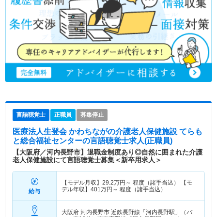
言語聴覚士
正職員
募集停止
医療法人生登会 かわちながの介護老人保健施設 てらも
と総合福祉センター
の言語聴覚士求人(正職員)
【大阪府／河内長野市】退職金制度あり◎自然に囲まれた介護
老人保健施設にて言語聴覚士募集＜新卒用求人＞
【モデル月収】
29.2
万円～
程度（諸手当込） 【モ
デル年収】
401
万円～
程度（諸手当込）
給与
大阪府 河内長野市
近鉄長野線「河内長野駅」（バ