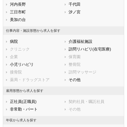
熊本県
大阪市旭区
河内長野
大分県
大阪市城東区
千代田
宮崎県
鹿児島県
大阪市阿倍野区
三日市町
沖縄県
大阪市住吉区
汐ノ宮
大阪市東住吉区
美加の台
大阪市西成区
大阪市淀川区
大阪市鶴見区
仕事内容・施設形態から求人を探す
大阪市住之江区
大阪市平野区
病院
介護福祉施設
大阪市北区
大阪市中央区
クリニック
訪問リハビリ(在宅医療)
堺市すべて
企業
保育園
堺市堺区
堺市中区
小児リハビリ
整骨院
堺市東区
堺市西区
接骨院
訪問マッサージ
堺市南区
堺市北区
薬局・ドラッグストア
その他
堺市美原区
市部
雇用形態から求人を探す
岸和田市
豊中市
正社員(正職員)
契約社員・嘱託社員
池田市
吹田市
非常勤・パート
その他
泉大津市
高槻市
貝塚市
守口市
年収から求人を探す
枚方市
茨木市