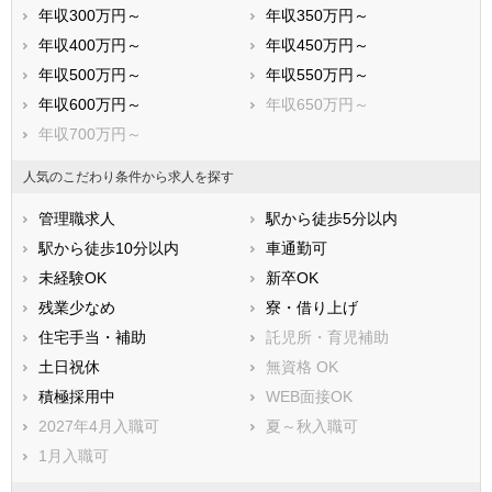
年収300万円～
年収350万円～
八尾市
泉佐野市
年収400万円～
年収450万円～
富田林市
寝屋川市
年収500万円～
年収550万円～
河内長野市
松原市
年収600万円～
年収650万円～
大東市
和泉市
年収700万円～
箕面市
柏原市
羽曳野市
門真市
人気のこだわり条件から求人を探す
摂津市
高石市
管理職求人
駅から徒歩5分以内
藤井寺市
東大阪市
駅から徒歩10分以内
車通勤可
泉南市
四條畷市
未経験OK
新卒OK
交野市
大阪狭山市
残業少なめ
寮・借り上げ
阪南市
三島郡島本町
住宅手当・補助
託児所・育児補助
豊能郡豊能町
豊能郡能勢町
土日祝休
無資格 OK
泉北郡忠岡町
泉南郡熊取町
積極採用中
WEB面接OK
泉南郡田尻町
泉南郡岬町
2027年4月入職可
夏～秋入職可
南河内郡太子町
南河内郡河南町
1月入職可
南河内郡千早赤阪村