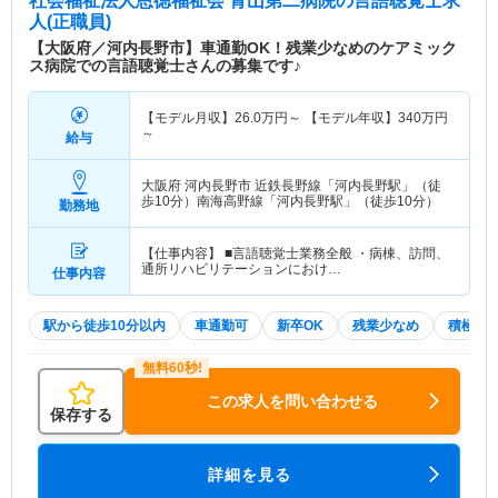
社会福祉法人恩徳福祉会 青山第二病院
の言語聴覚士求
人(正職員)
【大阪府／河内長野市】車通勤OK！残業少なめのケアミック
ス病院での言語聴覚士さんの募集です♪
【モデル月収】
26.0
万円～
【モデル年収】
340
万円
～
給与
大阪府 河内長野市
近鉄長野線「河内長野駅」（徒
歩10分）南海高野線「河内長野駅」（徒歩10分）
勤務地
【仕事内容】 ■言語聴覚士業務全般 ・病棟、訪問、
通所リハビリテーションにおけ…
仕事内容
駅から徒歩10分以内
車通勤可
新卒OK
残業少なめ
積極採
この求人を問い合わせる
保存する
詳細を見る