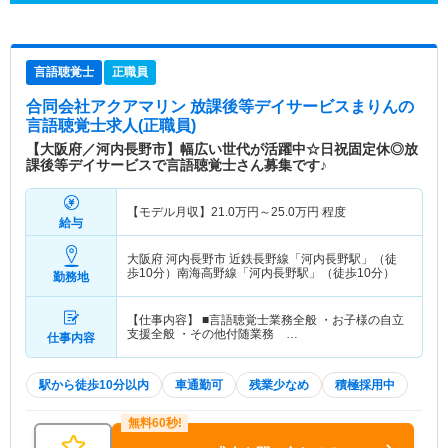
言語聴覚士
正職員
合同会社アクアマリン 放課後等デイサービスまりん
の
言語聴覚士求人(正職員)
【大阪府／河内長野市】幅広い世代が活躍中☆日祝固定休◎放
課後等デイサービスで言語聴覚士さん募集です♪
【モデル月収】
21.0
万円～
25.0
万円
程度
給与
大阪府 河内長野市
近鉄長野線「河内長野駅」（徒
歩10分）南海高野線「河内長野駅」（徒歩10分）
勤務地
【仕事内容】 ■言語聴覚士業務全般 ・お子様の自立
支援全般 ・その他付随業務 …
仕事内容
駅から徒歩10分以内
車通勤可
残業少なめ
積極採用中