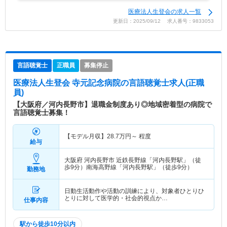
医療法人生登会の求人一覧
更新日：2025/09/12 求人番号：9833053
言語聴覚士
正職員
募集停止
医療法人生登会 寺元記念病院
の言語聴覚士求人(正職
員)
【大阪府／河内長野市】退職金制度あり◎地域密着型の病院で
言語聴覚士募集！
【モデル月収】
28.7
万円～
程度
給与
大阪府 河内長野市
近鉄長野線「河内長野駅」（徒
歩9分）南海高野線「河内長野駅」（徒歩9分）
勤務地
日動生活動作や活動の訓練により、対象者ひとりひ
とりに対して医学的・社会的視点か…
仕事内容
駅から徒歩10分以内