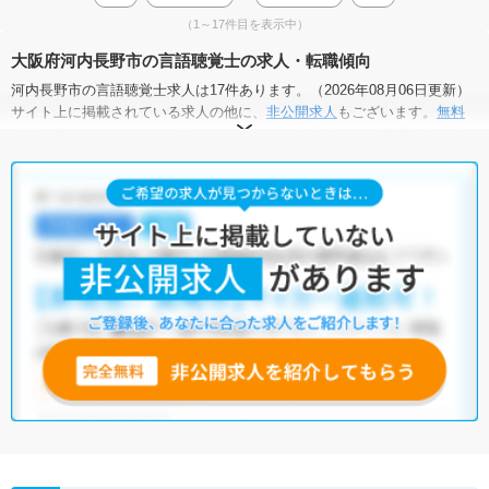
（1～17件目を表示中）
大阪府河内長野市の言語聴覚士の求人・転職傾向
河内長野市の言語聴覚士求人は17件あります。（2026年08月06日更新）
サイト上に掲載されている求人の他に、
非公開求人
もございます。
無料
転職支援サービス
にお申し込みいただくと、全求人からご希望条件に合
う求人を提案させていただきます。
河内長野市の言語聴覚士求人では以下のような条件が人気です。
・
土日祝休
・
積極採用中
・
新卒OK
・
正社員(正職員)
・
病院
・
介護福祉施設
・
訪問リハビリ(在宅医療)
・
小児リハビリ
・
その他
他の条件でも人気の求人がございますので、「こだわり条件」から検索
いただくか、お気軽にお問い合わせください。
全国の言語聴覚士求人
から検索いただくことも可能です。
無料転職支援サービス
にお申し込みいただくと、ご希望条件をヒアリン
グした上で求人をご提案いたします。
ご希望条件がまだ定まっていない方は
人気の希望条件をピックアップし
た求人特集
をぜひご活用ください。
転職支援の他、情報収集や募集状況の確認も、お気軽にご相談くださ
い。