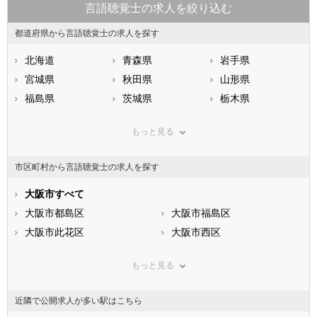
言語聴覚士の求人を絞り込む
都道府県から言語聴覚士の求人を探す
北海道
青森県
岩手県
宮城県
秋田県
山形県
福島県
茨城県
栃木県
群馬県
埼玉県
千葉県
もっと見る
東京都
神奈川県
新潟県
山梨県
長野県
富山県
市区町村から言語聴覚士の求人を探す
石川県
福井県
岐阜県
静岡県
大阪市すべて
愛知県
三重県
滋賀県
大阪市都島区
京都府
大阪市福島区
大阪府
兵庫県
大阪市此花区
奈良県
大阪市西区
和歌山県
鳥取県
大阪市港区
島根県
大阪市大正区
岡山県
もっと見る
広島県
大阪市天王寺区
山口県
大阪市浪速区
徳島県
香川県
大阪市西淀川区
愛媛県
大阪市東淀川区
高知県
近隣で公開求人が多い駅はこちら
福岡県
大阪市東成区
佐賀県
大阪市生野区
長崎県