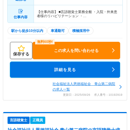
【仕事内容】 ■言語聴覚士業務全般 ・入院・外来患
者様のリハビリテーション ・…
仕事内容
駅から徒歩10分以内
車通勤可
積極採用中
この求人を問い合わせる
保存する
詳細を見る
社会福祉法人恩徳福祉会 青山第二病院
の求人一覧
更新日：2025/09/26 求人番号：10192919
言語聴覚士
正職員