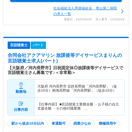
社会福祉法人恩徳福祉会 青山第二病院
の求人一覧
更新日：2025/09/26 求人番号：10192918
言語聴覚士
パート
合同会社アクアマリン 放課後等デイサービスまりん
の
言語聴覚士求人(パート)
【大阪府／河内長野市】日祝固定休◎放課後等デイサービスで
言語聴覚士さん募集です♪＜非常勤＞
大阪府 河内長野市
近鉄長野線「河内長野駅」（徒
歩10分）南海高野線「河内長野駅」（徒歩10分）
勤務地
【仕事内容】 ■言語聴覚士業務全般 ・お子様の自立
支援全般 ・その他付随業務 …
仕事内容
駅から徒歩10分以内
車通勤可
残業少なめ
積極採用中