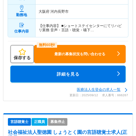
大阪府 河内長野市
勤務地
【仕事内容】 ■ショートステイセンターにてリハビ
リ業務 音声・言語・聴覚・嚥下…
仕事内容
最新の募集状況を問い合わせる
保存する
詳細を見る
医療法人生登会の求人一覧
更新日：2025/09/12 求人番号：666267
言語聴覚士
正職員
募集停止
社会福祉法人聖徳園 しょうとく園
の言語聴覚士求人(正