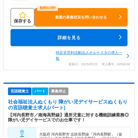
最新の募集状況を問い合わせる
保存する
詳細を見る
特定非営利活動法人オルケスタの求人一
覧
更新日：2025/05/22 求人番号：9059038
言語聴覚士
パート
募集停止
社会福祉法人ぬくもり 障がい児デイサービスぬくもり
の言語聴覚士求人(パート)
【河内長野市／南海高野線】通所児童に対する機能訓練業務◎
障がい児デイサービスでのお仕事です！
大阪府 河内長野市
近鉄長野線「河内長野駅」（徒