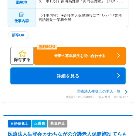
ス・車10分）南海高野線「河内長野駅」（バス・車
勤務地
10分）
【仕事内容】 ■介護老人保健施設にてリハビリ業務
言語聴覚士業務全般
仕事内容
新卒OK
最新の募集状況を問い合わせる
保存する
詳細を見る
医療法人生登会の求人一覧
更新日：2025/09/12 求人番号：10137157
言語聴覚士
正職員
募集停止
医療法人生登会 かわちながの介護老人保健施設 てらも