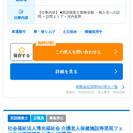
【仕事内容】 ■原語聴覚士業務全般 ・個人宅への訪
問 ＜訪問エリア＞河内長野…
仕事内容
車通勤可
寮・借り上げ
土日祝休
積極採用中
この求人を問い合わせる
保存する
詳細を見る
有限会社SORAの求人一覧
更新日：2026/05/26 求人番号：9842990
言語聴覚士
正職員
募集停止
社会福祉法人博光福祉会 介護老人保健施設寿里苑フェ