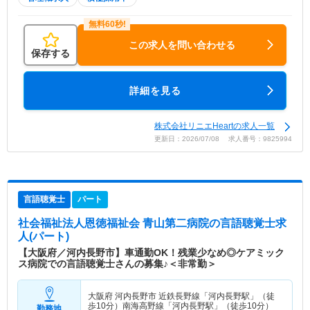
この求人を問い合わせる
保存する
詳細を見る
株式会社リニエHeartの求人一覧
更新日：2026/07/08 求人番号：9825994
言語聴覚士
パート
社会福祉法人恩徳福祉会 青山第二病院
の言語聴覚士求
人(パート)
【大阪府／河内長野市】車通勤OK！残業少なめ◎ケアミック
ス病院での言語聴覚士さんの募集♪＜非常勤＞
大阪府 河内長野市
近鉄長野線「河内長野駅」（徒
歩10分）南海高野線「河内長野駅」（徒歩10分）
勤務地