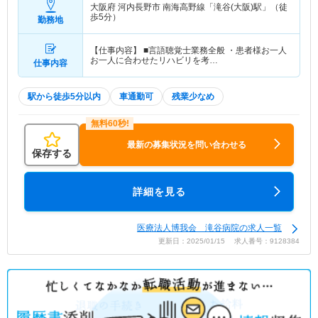
大阪府 河内長野市
南海高野線「滝谷(大阪)駅」（徒
歩5分）
勤務地
【仕事内容】 ■言語聴覚士業務全般 ・患者様お一人
お一人に合わせたリハビリを考…
仕事内容
駅から徒歩5分以内
車通勤可
残業少なめ
最新の募集状況を問い合わせる
保存する
詳細を見る
医療法人博我会 滝谷病院の求人一覧
更新日：2025/01/15 求人番号：9128384