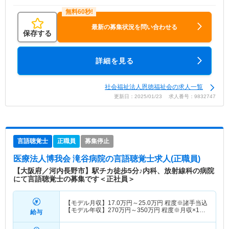
最新の募集状況を問い合わせる
保存する
詳細を見る
社会福祉法人恩徳福祉会の求人一覧
更新日：2025/01/23 求人番号：9832747
言語聴覚士
正職員
募集停止
医療法人博我会 滝谷病院
の言語聴覚士求人(正職員)
【大阪府／河内長野市】駅チカ徒歩5分♪内科、放射線科の病院
にて言語聴覚士の募集です＜正社員＞
【モデル月収】
17.0
万円～
25.0
万円
程度※諸手当込
【モデル年収】
270
万円～
350
万円
程度※月収×12
給与
ヶ月