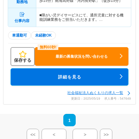
歩15分）南海高野線「河内長野駅」（徒歩15分）
勤務地
■障がい児デイサービスにて、通所児童に対する機
能訓練業務をご担当いただきます。…
仕事内容
車通勤可
未経験OK
最新の募集状況を問い合わせる
保存する
詳細を見る
社会福祉法人ぬくもりの求人一覧
更新日：2025/05/19 求人番号：547649
1
<<
<
>
>>