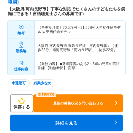
職員)
【大阪府/河内長野市】丁寧な対応でたくさんの子どもたちを笑
顔にできる！言語聴覚士さんの募集です♪
【モデル月収】
20.5
万円～
21.5
万円
大卒初任給モデ
ル 大卒初任給モデル
給与
大阪府 河内長野市
近鉄長野線「河内長野駅」（徒
歩22分）南海高野線「河内長野駅」（徒歩22分）
勤務地
【業務内容】 ■発達障害のある2～6歳の児童の言語
訓練 【勤務時間】 変形1…
仕事内容
車通勤可
残業少なめ
最新の募集状況を問い合わせる
保存する
詳細を見る