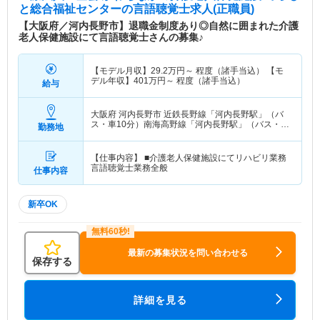
と総合福祉センター
の言語聴覚士求人(正職員)
【大阪府／河内長野市】退職金制度あり◎自然に囲まれた介護
老人保健施設にて言語聴覚士さんの募集♪
【モデル月収】
29.2
万円～
程度（諸手当込） 【モ
デル年収】
401
万円～
程度（諸手当込）
給与
大阪府 河内長野市
近鉄長野線「河内長野駅」（バ
ス・車10分）南海高野線「河内長野駅」（バス・車
勤務地
10分）
【仕事内容】 ■介護老人保健施設にてリハビリ業務
言語聴覚士業務全般
仕事内容
新卒OK
最新の募集状況を問い合わせる
保存する
詳細を見る