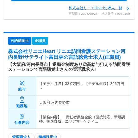
株式会社リニエHeartの求人一覧
更新日：2026/05/26 求人番号：9089400
言語聴覚士
正職員
株式会社リニエHeart リニエ訪問看護ステーション河
内長野/サテライト富田林
の言語聴覚士求人(正職員)
【大阪府/河内長野市】退職金制度あり◎高給与狙える訪問看護
ステーションで言語聴覚士さんの管理職求人♪
【モデル月収】
33.0
万円～
【モデル年収】
396
万円
～
給与
大阪府 河内長野市
勤務地
【業務内容】 ・責任者業務全般（面接対応、新規調
整、後進育成、エリアマーケティ…
仕事内容
管理職求人
積極採用中