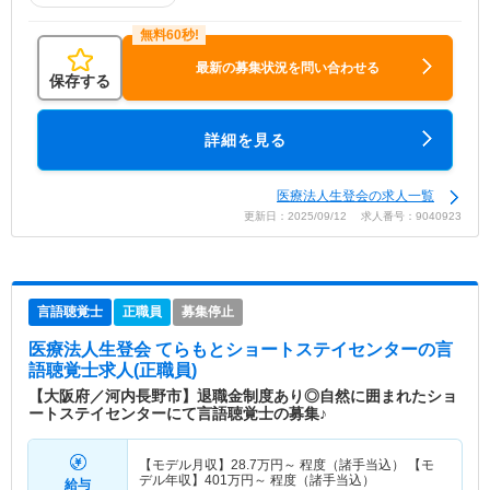
最新の募集状況を問い合わせる
保存する
詳細を見る
医療法人生登会の求人一覧
更新日：2025/09/12 求人番号：9040923
言語聴覚士
正職員
募集停止
医療法人生登会 てらもとショートステイセンター
の言
語聴覚士求人(正職員)
【大阪府／河内長野市】退職金制度あり◎自然に囲まれたショ
ートステイセンターにて言語聴覚士の募集♪
【モデル月収】
28.7
万円～
程度（諸手当込） 【モ
デル年収】
401
万円～
程度（諸手当込）
給与