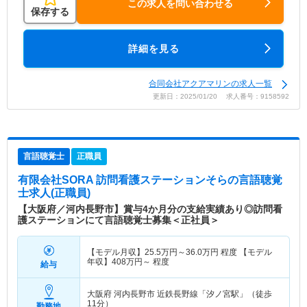
この求人を問い合わせる
保存する
詳細を見る
合同会社アクアマリンの求人一覧
更新日：2025/01/20 求人番号：9158592
言語聴覚士
正職員
有限会社SORA 訪問看護ステーションそら
の言語聴覚
士求人(正職員)
【大阪府／河内長野市】賞与4か月分の支給実績あり◎訪問看
護ステーションにて言語聴覚士募集＜正社員＞
【モデル月収】
25.5
万円～
36.0
万円
程度 【モデル
年収】
408
万円～
程度
給与
大阪府 河内長野市
近鉄長野線「汐ノ宮駅」（徒歩
11分）
勤務地