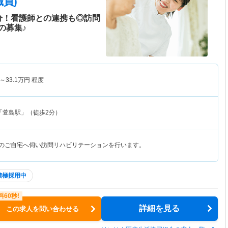
員)
分！看護師との連携も◎訪問
の募集♪
～
33.1
万円
程度
「萱島駅」（徒歩2分）
様のご自宅へ伺い訪問リハビリテーションを行います。
積極採用中
詳細を見る
この求人を問い合わせる