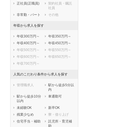
正社員(正職員)
契約社員・嘱託
泉大津市
高槻市
社員
貝塚市
守口市
非常勤・パート
その他
枚方市
茨木市
年収から求人を探す
八尾市
泉佐野市
富田林市
寝屋川市
年収300万円～
年収350万円～
河内長野市
松原市
年収400万円～
年収450万円～
大東市
和泉市
年収500万円～
年収550万円～
箕面市
柏原市
年収600万円～
年収650万円～
羽曳野市
門真市
年収700万円～
摂津市
高石市
藤井寺市
東大阪市
人気のこだわり条件から求人を探す
泉南市
四條畷市
管理職求人
駅から徒歩5分以
交野市
大阪狭山市
内
阪南市
三島郡島本町
駅から徒歩10分
車通勤可
豊能郡豊能町
豊能郡能勢町
以内
泉北郡忠岡町
泉南郡熊取町
未経験OK
新卒OK
泉南郡田尻町
泉南郡岬町
残業少なめ
寮・借り上げ
南河内郡太子町
南河内郡河南町
住宅手当・補助
託児所・育児補
助