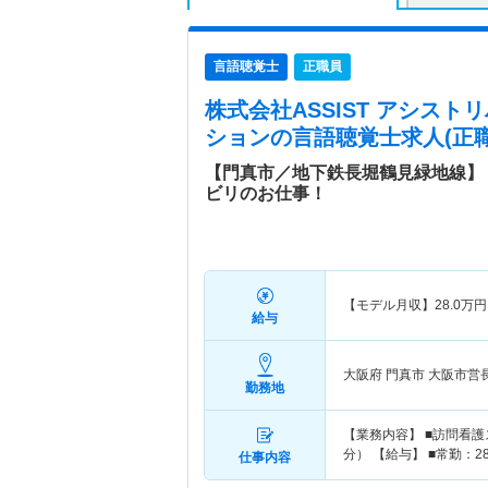
言語聴覚士
正職員
株式会社ASSIST アシス
ション
の言語聴覚士求人(正職
【門真市／地下鉄長堀鶴見緑地線】
ビリのお仕事！
【モデル月収】
28.0
万円
給与
大阪府 門真市
大阪市営
勤務地
【業務内容】 ■訪問看護
分） 【給与】 ■常勤：28
仕事内容