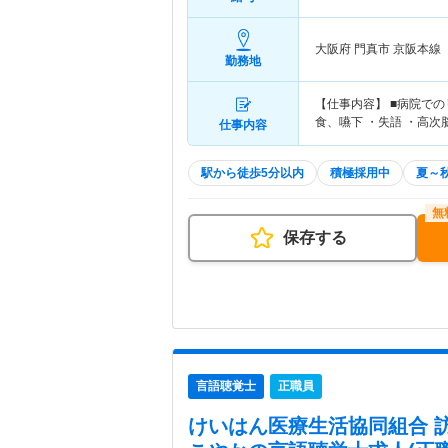
大阪府 門真市
京阪本線
勤務地
【仕事内容】 ■病院で
食、嚥下 ・失語 ・高次
仕事内容
駅から徒歩5分以内
積極採用中
夏～
保存する
言語聴覚士
正職員
けいはん医療生活協同組合 