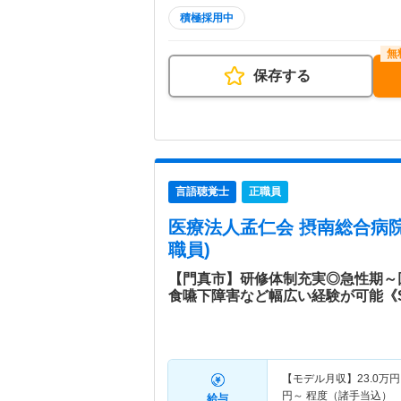
積極採用中
保存する
言語聴覚士
正職員
医療法人孟仁会 摂南総合病
職員)
【門真市】研修体制充実◎急性期～
食嚥下障害など幅広い経験が可能《
【モデル月収】
23.0
万円
円～
程度（諸手当込）
給与