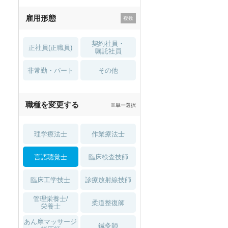
残業少なめ
寮・借り上げ
雇用形態
託児所・
住宅手当・補助
育児補助
契約社員・
正社員(正職員)
土日祝休
無資格 OK
嘱託社員
非常勤・パート
積極採用中
WEB面接OK
その他
2027年4月入職可
夏～秋入職可
職種を変更する
※単一選択
1月入職可
理学療法士
作業療法士
言語聴覚士
臨床検査技師
臨床工学技士
診療放射線技師
管理栄養士/
柔道整復師
栄養士
あん摩マッサージ
鍼灸師