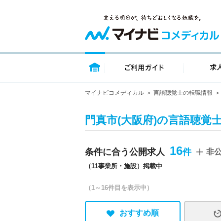
トップページ
ご利用ガイ
マイナビコメディカル
言語聴覚士の転職情報
門真市(大阪府)の言語聴覚
16
条件に合う公開求人
非
（11事業所・施設）掲載中
（1～16件目を表示中）
おすすめ順