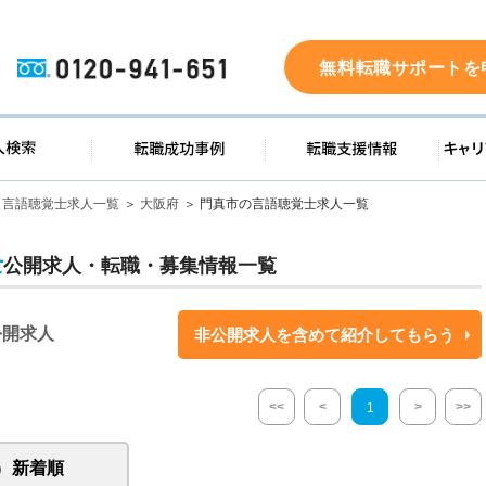
0120-941-651
無料転職サポートを
ド
求人検索
転職成功事例
転職支
言語聴覚士求人一覧
大阪府
門真市の言語聴覚士求人一覧
士
公開求人・転職・募集情報一覧
公開求人
非公開求人を含めて紹介してもらう
<<
<
>
>>
1
新着順