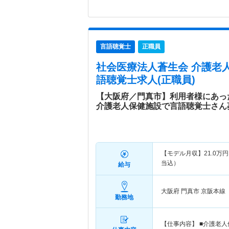
言語聴覚士
正職員
社会医療法人蒼生会 介護老
語聴覚士求人(正職員)
【大阪府／門真市】利用者様にあっ
介護老人保健施設で言語聴覚士さん
【モデル月収】
21.0
万円
当込）
給与
大阪府 門真市
京阪本線
勤務地
【仕事内容】 ■介護老