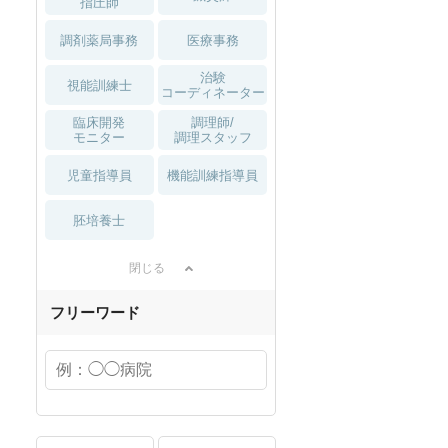
指圧師
調剤薬局事務
医療事務
治験
視能訓練士
コーディネーター
臨床開発
調理師/
モニター
調理スタッフ
児童指導員
機能訓練指導員
胚培養士
閉じる
フリーワード