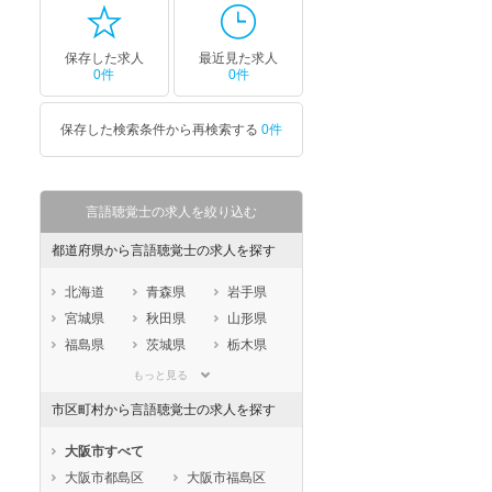
保存した求人
最近見た求人
0件
0件
保存した検索条件から再検索する
0件
言語聴覚士の求人を絞り込む
都道府県から言語聴覚士の求人を探す
北海道
青森県
岩手県
宮城県
秋田県
山形県
福島県
茨城県
栃木県
群馬県
埼玉県
千葉県
もっと見る
東京都
神奈川県
新潟県
市区町村から言語聴覚士の求人を探す
山梨県
長野県
富山県
石川県
福井県
岐阜県
大阪市すべて
静岡県
愛知県
三重県
大阪市都島区
大阪市福島区