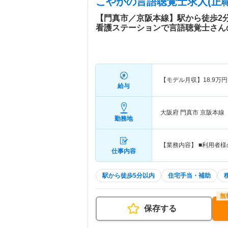
こやか
の言語聴覚士求人(正職
【門真市／京阪本線】駅から徒歩2
看護ステーションで言語聴覚士さん
【モデル月収】
18.9
万円
給与
大阪府 門真市
京阪本線
勤務地
【業務内容】 ■利用者
仕事内容
駅から徒歩5分以内
住宅手当・補助
保存する