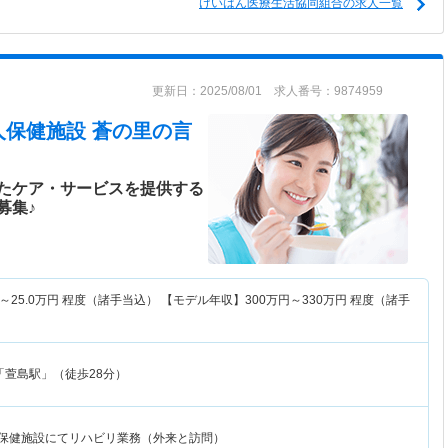
けいはん医療生活協同組合の求人一覧
更新日：2025/08/01 求人番号：9874959
人保健施設 蒼の里
の言
たケア・サービスを提供する
募集♪
～
25.0
万円
程度（諸手当込） 【モデル年収】
300
万円～
330
万円
程度（諸手
「萱島駅」（徒歩28分）
人保健施設にてリハビリ業務（外来と訪問）