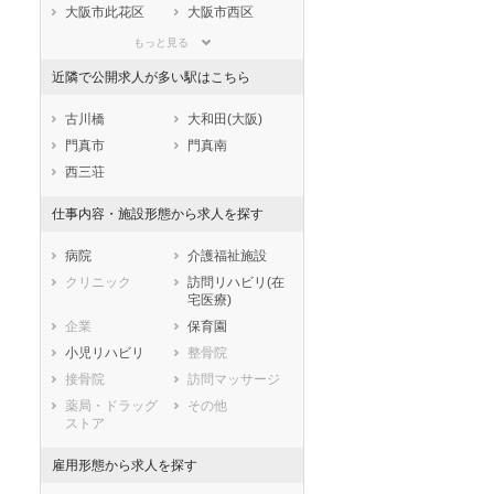
滋賀県
京都府
大阪府
大阪市此花区
大阪市西区
兵庫県
奈良県
和歌山県
大阪市港区
大阪市大正区
もっと見る
鳥取県
島根県
岡山県
大阪市天王寺区
大阪市浪速区
近隣で公開求人が多い駅はこちら
広島県
山口県
徳島県
大阪市西淀川区
大阪市東淀川区
香川県
愛媛県
高知県
大阪市東成区
大阪市生野区
古川橋
大和田(大阪)
福岡県
佐賀県
長崎県
大阪市旭区
大阪市城東区
門真市
門真南
熊本県
大分県
宮崎県
大阪市阿倍野区
大阪市住吉区
西三荘
鹿児島県
沖縄県
大阪市東住吉区
大阪市西成区
仕事内容・施設形態から求人を探す
大阪市淀川区
大阪市鶴見区
大阪市住之江区
大阪市平野区
病院
介護福祉施設
大阪市北区
大阪市中央区
クリニック
訪問リハビリ(在
宅医療)
堺市すべて
企業
保育園
堺市堺区
堺市中区
小児リハビリ
整骨院
堺市東区
堺市西区
接骨院
訪問マッサージ
堺市南区
堺市北区
薬局・ドラッグ
その他
堺市美原区
ストア
市部
岸和田市
豊中市
雇用形態から求人を探す
池田市
吹田市