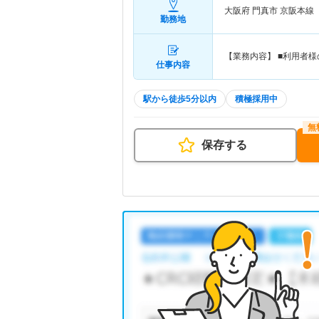
大阪府 門真市
京阪本線
勤務地
【業務内容】 ■利用者
仕事内容
駅から徒歩5分以内
積極採用中
保存する