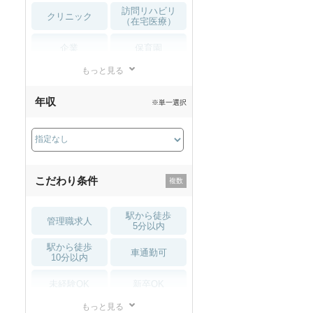
訪問リハビリ
クリニック
（在宅医療）
企業
保育園
もっと見る
小児リハビリ
整骨院
年収
※単一選択
接骨院
訪問マッサージ
薬局・
その他
ドラッグストア
こだわり条件
駅から徒歩
管理職求人
5分以内
駅から徒歩
車通勤可
10分以内
未経験OK
新卒OK
もっと見る