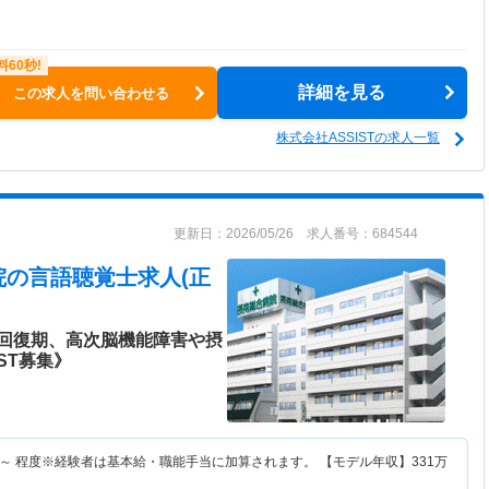
詳細を見る
この求人を問い合わせる
株式会社ASSISTの求人一覧
更新日：2026/05/26 求人番号：684544
院
の言語聴覚士求人(正
回復期、高次脳機能障害や摂
ST募集》
～
程度※経験者は基本給・職能手当に加算されます。 【モデル年収】
331
万