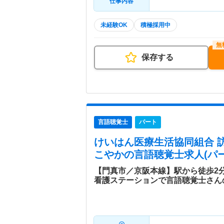
仕事内容
未経験OK
積極採用中
保存する
言語聴覚士
パート
けいはん医療生活協同組合 
こやか
の言語聴覚士求人(パー
【門真市／京阪本線】駅から徒歩2
看護ステーションで言語聴覚士さん