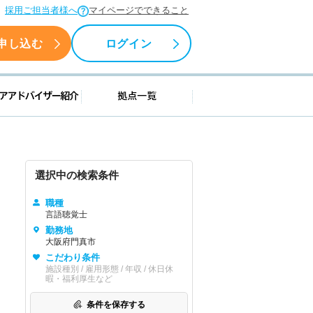
採用ご担当者様へ
マイページでできること
申し込む
ログイン
援情報
キャリアアドバイザー紹介
拠点一覧
選択中の検索条件
職種
言語聴覚士
勤務地
大阪府門真市
こだわり条件
施設種別 / 雇用形態 / 年収 / 休日休
暇・福利厚生など
条件を保存する