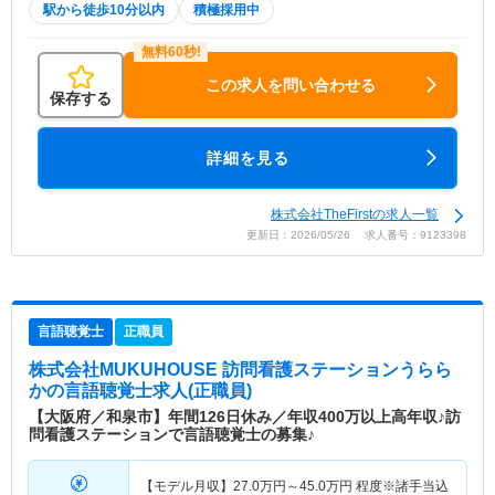
駅から徒歩10分以内
積極採用中
この求人を問い合わせる
保存する
詳細を見る
株式会社TheFirstの求人一覧
更新日：2026/05/26 求人番号：9123398
言語聴覚士
正職員
株式会社MUKUHOUSE 訪問看護ステーションうらら
か
の言語聴覚士求人(正職員)
【大阪府／和泉市】年間126日休み／年収400万以上高年収♪訪
問看護ステーションで言語聴覚士の募集♪
【モデル月収】
27.0
万円～
45.0
万円
程度※諸手当込