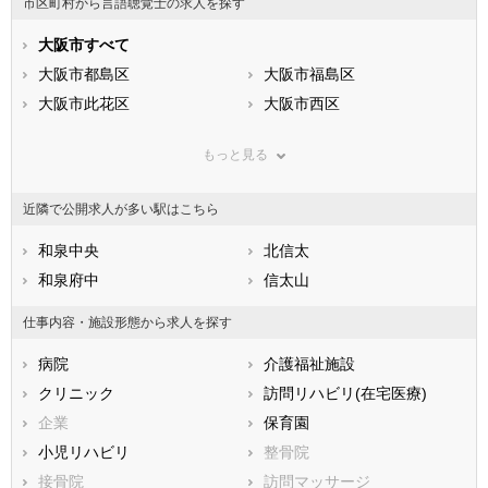
市区町村から言語聴覚士の求人を探す
石川県
福井県
岐阜県
静岡県
大阪市すべて
愛知県
三重県
滋賀県
大阪市都島区
京都府
大阪市福島区
大阪府
兵庫県
大阪市此花区
奈良県
大阪市西区
和歌山県
鳥取県
大阪市港区
島根県
大阪市大正区
岡山県
もっと見る
広島県
大阪市天王寺区
山口県
大阪市浪速区
徳島県
香川県
大阪市西淀川区
愛媛県
大阪市東淀川区
高知県
近隣で公開求人が多い駅はこちら
福岡県
大阪市東成区
佐賀県
大阪市生野区
長崎県
熊本県
大阪市旭区
和泉中央
大分県
大阪市城東区
北信太
宮崎県
鹿児島県
大阪市阿倍野区
和泉府中
沖縄県
大阪市住吉区
信太山
大阪市東住吉区
大阪市西成区
仕事内容・施設形態から求人を探す
大阪市淀川区
大阪市鶴見区
病院
介護福祉施設
大阪市住之江区
大阪市平野区
クリニック
訪問リハビリ(在宅医療)
大阪市北区
大阪市中央区
企業
保育園
堺市すべて
小児リハビリ
整骨院
堺市堺区
堺市中区
接骨院
訪問マッサージ
堺市東区
堺市西区