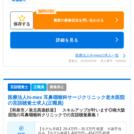
最新の募集状況を問い合わせる
保存する
詳細を見る
医療法人hi-mexの求人一覧
更新日：2026/05/08 求人番号：545081
言語聴覚士
正職員
募集停止
医療法人hi-mex 耳鼻咽喉科サージクリニック老木医院
の言語聴覚士求人(正職員)
【和泉市／泉北高速鉄道】 スキルアップが叶います◎南大阪
屈指の耳鼻咽喉科クリニックでの言語聴覚募集！
【モデル月収】
28.4
万円～
30.3
万円
程度 ※諸手当
込み 【モデル年収】
400
万円～
454
万円
程度