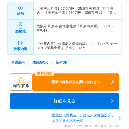
【モデル月収】
17.0
万円～
25.0
万円
程度（諸手当
込） 【モデル年収】
270
万円～
350
万円
以上（賞与
給与
別）
大阪府 和泉市
南海泉北線「和泉中央駅」（バス・
車0分）
勤務地
【仕事内容】 介護老人保健施設にて、リハビリテー
ション業務全般を 担当していた…
仕事内容
車通勤可
未経験OK
新卒OK
最新の募集状況を問い合わせる
保存する
詳細を見る
医療法人博我会 介護老人保健施設プリ
ムラ和泉の求人一覧
更新日：2025/08/01 求人番号：9100875