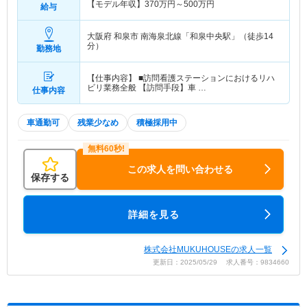
【モデル年収】
370
万円～
500
万円
給与
大阪府 和泉市
南海泉北線「和泉中央駅」（徒歩14
分）
勤務地
【仕事内容】 ■訪問看護ステーションにおけるリハ
ビリ業務全般 【訪問手段】車 …
仕事内容
車通勤可
残業少なめ
積極採用中
この求人を問い合わせる
保存する
詳細を見る
株式会社MUKUHOUSEの求人一覧
更新日：2025/05/29 求人番号：9834660