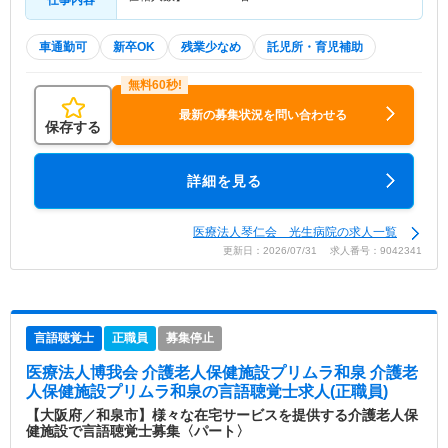
仕事内容
車通勤可
新卒OK
残業少なめ
託児所・育児補助
最新の募集状況を問い合わせる
保存する
詳細を見る
医療法人琴仁会 光生病院の求人一覧
更新日：2026/07/31 求人番号：9042341
言語聴覚士
正職員
募集停止
医療法人博我会 介護老人保健施設プリムラ和泉 介護老
人保健施設プリムラ和泉
の言語聴覚士求人(正職員)
【大阪府／和泉市】様々な在宅サービスを提供する介護老人保
健施設で言語聴覚士募集〈パート〉