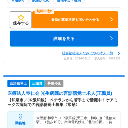
車通勤可
残業少なめ
住宅手当・補助
最新の募集状況を問い合わせる
保存する
詳細を見る
社会福祉法人なみはやの求人一覧
更新日：2026/02/16 求人番号：9862231
言語聴覚士
正職員
募集停止
医療法人琴仁会 光生病院
の言語聴覚士求人(正職員)
【和泉市／JR阪和線】 ベテランから若手まで活躍中！ケアミ
ックス病院での言語聴覚士募集〈常勤〉
大阪府 和泉市
ＪＲ阪和線(天王寺－和歌山)「北信太
駅」（徒歩10分）南海電気鉄道「北助松駅」（徒歩
勤務地
15分）