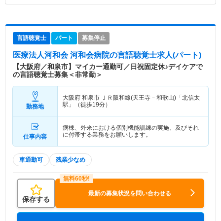
言語聴覚士
パート
募集停止
医療法人河和会 河和会病院
の言語聴覚士求人(パート)
【大阪府／和泉市】マイカー通勤可／日祝固定休♪デイケアで
の言語聴覚士募集＜非常勤＞
大阪府 和泉市
ＪＲ阪和線(天王寺－和歌山)「北信太
駅」（徒歩19分）
勤務地
病棟、外来における個別機能訓練の実施、及びそれ
に付帯する業務をお願いします。
仕事内容
車通勤可
残業少なめ
最新の募集状況を問い合わせる
保存する