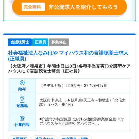
言語聴覚士
正職員
募集停止
社会福祉法人なみはや マイハウス和
の言語聴覚士求人
(正職員)
【大阪府／和泉市】年間休日120日♪各種手当充実◎介護型ケア
ハウスにて言語聴覚士募集《正社員》
【モデル月収】
22.9
万円～
27.4
万円
程度
給与
大阪府 和泉市
ＪＲ阪和線(天王寺－和歌山)「北信太
駅」（バス・車4分）
勤務地
■介護付き特定施設における機能訓練業務全般 ※ケ
アハウスから介護型ケアハウスへ…
仕事内容