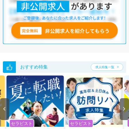
リ
・
保育園
他の条件でも人気の求人がございますので、「こだわり条件」から検索
いただくか、お気軽にお問い合わせください。
全国の言語聴覚士求人
から検索いただくことも可能です。
無料転職支援サービス
にお申し込みいただくと、ご希望条件をヒアリン
グした上で求人をご提案いたします。
ご希望条件がまだ定まっていない方は
人気の希望条件をピックアップし
た求人特集
をぜひご活用ください。
転職支援の他、情報収集や募集状況の確認も、お気軽にご相談くださ
い。
おすすめ特集
求人特集一覧
セラピスト
セラピスト