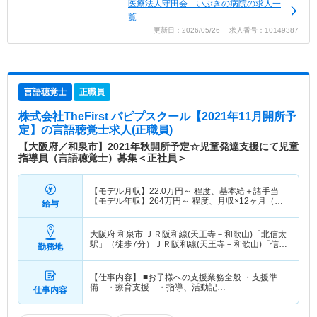
医療法人守田会 いぶきの病院の求人一
覧
更新日：2026/05/26 求人番号：10149387
言語聴覚士
正職員
株式会社TheFirst パピプスクール【2021年11月開所予
定】
の言語聴覚士求人(正職員)
【大阪府／和泉市】2021年秋開所予定☆児童発達支援にて児童
指導員（言語聴覚士）募集＜正社員＞
【モデル月収】
22.0
万円～
程度、基本給＋諸手当
【モデル年収】
264
万円～
程度、月収×12ヶ月（別
給与
途業績により賞与あり）
大阪府 和泉市
ＪＲ阪和線(天王寺－和歌山)「北信太
駅」（徒歩7分）ＪＲ阪和線(天王寺－和歌山)「信太
勤務地
山駅」（徒歩13分） 他
【仕事内容】 ■お子様への支援業務全般 ・支援準
備 ・療育支援 ・指導、活動記…
仕事内容