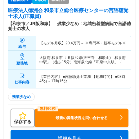
医療法人徳洲会 和泉市立総合医療センター
の言語聴覚
士求人(正職員)
【和泉市／JR阪和線】 残業少なめ！地域密着型病院で言語聴
覚士の求人
【モデル月収】
20.4
万円～
※専門卒・新卒モデル※
給与
大阪府 和泉市
ＪＲ阪和線(天王寺－和歌山)「和泉府
中駅」（徒歩15分）南海泉北線「和泉中央駅」（バ
勤務地
ス・車14分）
【業務内容】 ■言語聴覚士業務 【勤務時間】 ■08時
45分～17時15分 …
仕事内容
残業少なめ
最新の募集状況を問い合わせる
保存する
詳細を見る