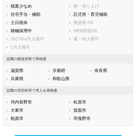
泉南市
四條畷市
残業少なめ
寮・借り上げ
交野市
大阪狭山市
住宅手当・補助
託児所・育児補助
阪南市
三島郡島本町
土日祝休
無資格 OK
豊能郡豊能町
豊能郡能勢町
積極採用中
WEB面接OK
泉北郡忠岡町
泉南郡熊取町
2027年4月入職可
夏～秋入職可
泉南郡田尻町
泉南郡岬町
1月入職可
南河内郡太子町
南河内郡河南町
近隣の都道府県で再検索
南河内郡千早赤阪村
滋賀県
京都府
奈良県
兵庫県
和歌山県
近隣の市区町村で求人を再検索
河内長野市
松原市
大東市
箕面市
柏原市
羽曳野市