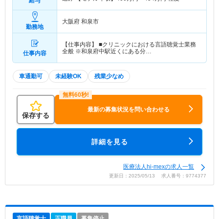
給与
大阪府 和泉市
勤務地
【仕事内容】 ■クリニックにおける言語聴覚士業務
全般 ※和泉府中駅近くにある分…
仕事内容
車通勤可
未経験OK
残業少なめ
最新の募集状況を問い合わせる
保存する
詳細を見る
医療法人hi-mexの求人一覧
更新日：2025/05/13 求人番号：9774377
言語聴覚士
正職員
募集停止