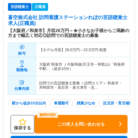
言語聴覚士
正職員
蒼空株式会社 訪問看護ステーションれぽ
の言語聴覚士
求人(正職員)
【大阪府／和泉市】月収26万円～★小さなお子様からご高齢の
方まで幅広く対応◎訪問での言語聴覚士の募集
【モデル月収】
26.0
万円～
32.0
万円
程度
給与
大阪府 和泉市
ＪＲ阪和線(天王寺－和歌山)「和泉府
中駅」（徒歩10分）
勤務地
訪問での言語聴覚士業務 ＜訪問エリア＞ 和泉市・
岸和田市・高石市・泉大津市・忠…
仕事内容
駅から徒歩10分以内
車通勤可
残業少なめ
託児所・育児補助
この求人を問い合わせる
保存する