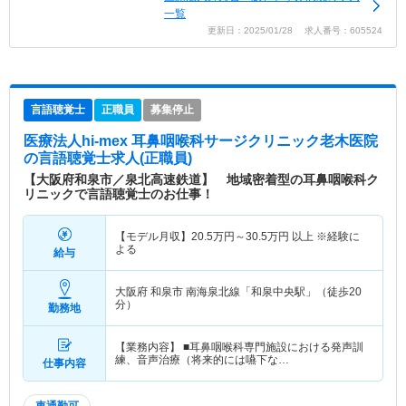
一覧
更新日：2025/01/28 求人番号：605524
言語聴覚士
正職員
募集停止
医療法人hi-mex 耳鼻咽喉科サージクリニック老木医院
の言語聴覚士求人(正職員)
【大阪府和泉市／泉北高速鉄道】 地域密着型の耳鼻咽喉科ク
リニックで言語聴覚士のお仕事！
【モデル月収】
20.5
万円～
30.5
万円
以上 ※経験に
よる
給与
大阪府 和泉市
南海泉北線「和泉中央駅」（徒歩20
分）
勤務地
【業務内容】 ■耳鼻咽喉科専門施設における発声訓
練、音声治療（将来的には嚥下な…
仕事内容
車通勤可