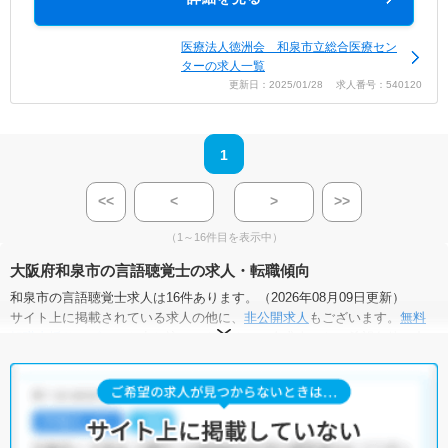
医療法人徳洲会 和泉市立総合医療セン
ターの求人一覧
更新日：2025/01/28 求人番号：540120
1
<<
<
>
>>
（1～16件目を表示中）
大阪府和泉市の言語聴覚士の求人・転職傾向
和泉市の言語聴覚士求人は16件あります。（2026年08月09日更新）
サイト上に掲載されている求人の他に、
非公開求人
もございます。
無料
転職支援サービス
にお申し込みいただくと、全求人からご希望条件に合
う求人を提案させていただきます。
和泉市の言語聴覚士求人では以下のような条件が人気です。
・
土日祝休
・
積極採用中
・
新卒OK
・
正社員(正職員)
・
病院
・
クリニック
・
介護福祉施設
・
訪問リハビリ(在宅医療)
・
小児リハビ