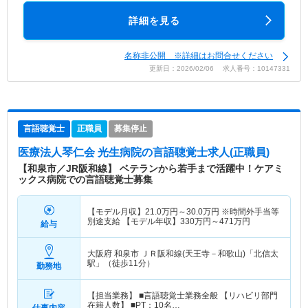
詳細を見る
名称非公開 ※詳細はお問合せください
更新日：2026/02/06 求人番号：10147331
言語聴覚士
正職員
募集停止
医療法人琴仁会 光生病院
の言語聴覚士求人(正職員)
【和泉市／JR阪和線】 ベテランから若手まで活躍中！ケアミ
ックス病院での言語聴覚士募集
【モデル月収】
21.0
万円～
30.0
万円
※時間外手当等
別途支給 【モデル年収】
330
万円～
471
万円
給与
大阪府 和泉市
ＪＲ阪和線(天王寺－和歌山)「北信太
駅」（徒歩11分）
勤務地
【担当業務】 ■言語聴覚士業務全般 【リハビリ部門
在籍人数】 ■PT：10名…