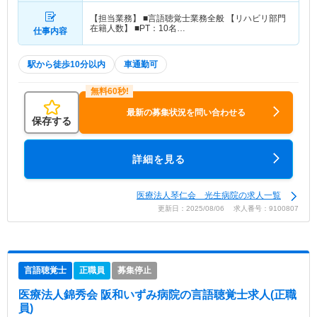
【担当業務】 ■言語聴覚士業務全般 【リハビリ部門
在籍人数】 ■PT：10名…
仕事内容
駅から徒歩10分以内
車通勤可
最新の募集状況を問い合わせる
保存する
詳細を見る
医療法人琴仁会 光生病院の求人一覧
更新日：2025/08/06 求人番号：9100807
言語聴覚士
正職員
募集停止
医療法人錦秀会 阪和いずみ病院
の言語聴覚士求人(正職
員)