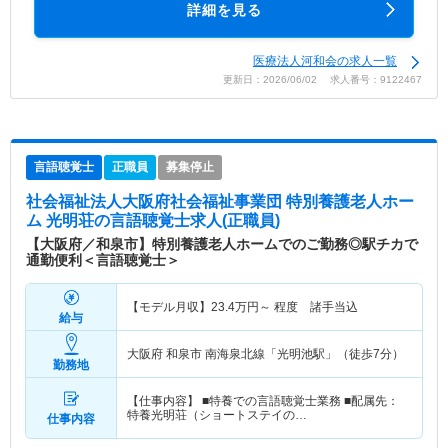
詳細を見る
医療法人河和会の求人一覧
更新日：2026/06/02 求人番号：9122467
言語聴覚士
正職員
募集停止
社会福祉法人大阪府社会福祉事業団 特別養護老人ホー
ム 光明荘
の言語聴覚士求人(正職員)
【大阪府／和泉市】特別養護老人ホームでのご勤務◎駅チカで
通勤便利＜言語聴覚士＞
【モデル月収】
23.4
万円～
程度 諸手当込
給与
大阪府 和泉市
南海泉北線「光明池駅」（徒歩7分）
勤務地
【仕事内容】 ■特養での言語聴覚士業務 ■配属先：
特養光明荘（ショートステイの…
仕事内容