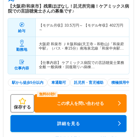
【大阪府/和泉市】残業ほぼなし！託児所完備！ケアミックス病
院での言語聴覚士さんの募集です♪
【モデル月収】
33.5
万円～
【モデル年収】
402
万円
～
給与
大阪府 和泉市
ＪＲ阪和線(天王寺－和歌山)「和泉府
中駅」（バス・車15分）南海泉北線「和泉中央駅」
勤務地
（徒歩1分）
【仕事内容】 ケアミックス病院での言語聴覚士業務
全般 一般病棟・回復期リハ病棟…
仕事内容
駅から徒歩5分以内
車通勤可
託児所・育児補助
積極採用中
この求人を問い合わせる
保存する
詳細を見る