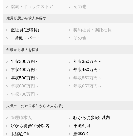
薬局・ドラッグストア
その他
堺市南区
堺市北区
堺市美原区
雇用形態から求人を探す
市部
正社員(正職員)
契約社員・嘱託社員
岸和田市
豊中市
非常勤・パート
その他
池田市
吹田市
泉大津市
高槻市
年収から求人を探す
貝塚市
守口市
年収300万円～
年収350万円～
枚方市
茨木市
年収400万円～
年収450万円～
八尾市
泉佐野市
年収500万円～
年収550万円～
富田林市
寝屋川市
年収600万円～
年収650万円～
河内長野市
松原市
年収700万円～
大東市
和泉市
箕面市
柏原市
人気のこだわり条件から求人を探す
羽曳野市
門真市
管理職求人
駅から徒歩5分以内
摂津市
高石市
駅から徒歩10分以内
車通勤可
藤井寺市
東大阪市
未経験OK
新卒OK