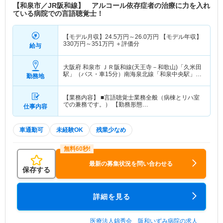
【和泉市／JR阪和線】 アルコール依存症者の治療に力を入れ
ている病院での言語聴覚士！
【モデル月収】
24.5
万円～
26.0
万円
【モデル年収】
330
万円～
351
万円
＋評価分
給与
大阪府 和泉市
ＪＲ阪和線(天王寺－和歌山)「久米田
駅」（バス・車15分）南海泉北線「和泉中央駅」
勤務地
（バス・車15分）
【業務内容】 ■言語聴覚士業務全般（病棟とリハ室
での兼務です。） 【勤務形態…
仕事内容
車通勤可
未経験OK
残業少なめ
最新の募集状況を問い合わせる
保存する
詳細を見る
医療法人錦秀会 阪和いずみ病院の求人