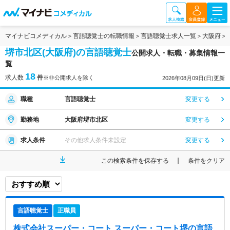
マイナビコメディカル
言語聴覚士の転職情報
言語聴覚士求人一覧
大阪府
堺市北区(大阪府)の言語聴覚士
公開求人・転職・募集情報一
覧
18
求人数
件
※非公開求人を除く
2026年08月09日(日)更新
職種
言語聴覚士
変更する
勤務地
大阪府堺市北区
変更する
求人条件
その他求人条件未設定
変更する
この検索条件を保存する
条件をクリア
言語聴覚士
正職員
株式会社スーパー・コート スーパー・コート堺
の言語