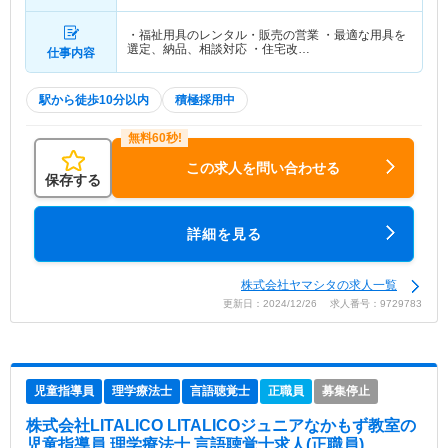
・福祉用具のレンタル・販売の営業 ・最適な用具を
選定、納品、相談対応 ・住宅改…
仕事内容
駅から徒歩10分以内
積極採用中
この求人を問い合わせる
保存する
詳細を見る
株式会社ヤマシタの求人一覧
更新日：2024/12/26 求人番号：9729783
児童指導員
理学療法士
言語聴覚士
正職員
募集停止
株式会社LITALICO LITALICOジュニアなかもず教室
の
児童指導員,理学療法士,言語聴覚士求人(正職員)