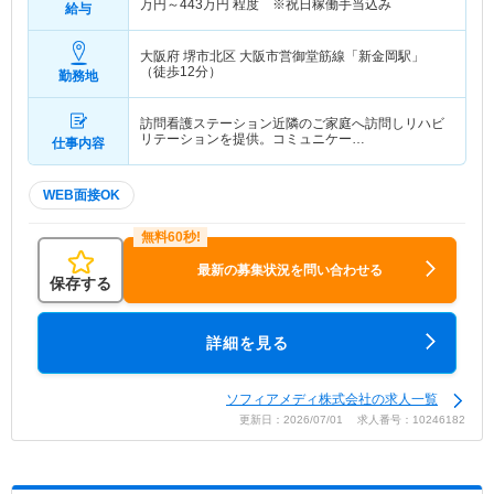
万円～
443
万円
程度 ※祝日稼働手当込み
給与
大阪府 堺市北区
大阪市営御堂筋線「新金岡駅」
（徒歩12分）
勤務地
訪問看護ステーション近隣のご家庭へ訪問しリハビ
リテーションを提供。コミュニケー…
仕事内容
WEB面接OK
最新の募集状況を問い合わせる
保存する
詳細を見る
ソフィアメディ株式会社の求人一覧
更新日：2026/07/01 求人番号：10246182