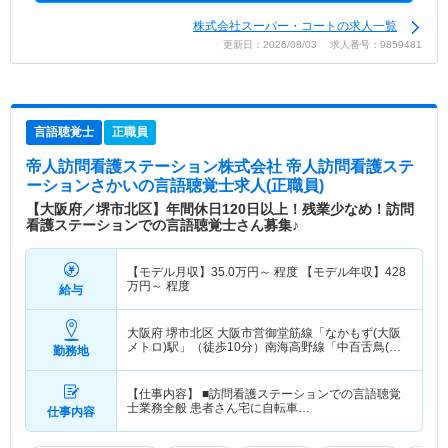
株式会社スーパー・コートの求人一覧
更新日：2026/08/03 求人番号：9859481
言語聴覚士
正職員
帝人訪問看護ステーション株式会社 帝人訪問看護ステ
ーションさかい
の言語聴覚士求人(正職員)
【大阪府／堺市北区】年間休日120日以上！残業少なめ！訪問
看護ステーションでの言語聴覚士さん募集♪
【モデル月収】
35.0
万円～
程度 【モデル年収】
428
万円～
程度
給与
大阪府 堺市北区
大阪市営御堂筋線「なかもず(大阪
メトロ)駅」（徒歩10分）南海高野線「中百舌鳥(南
勤務地
海)駅」（徒歩9分） 他
【仕事内容】 ■訪問看護ステーションでの言語聴覚
士業務全般 患者さん宅に自転車…
仕事内容