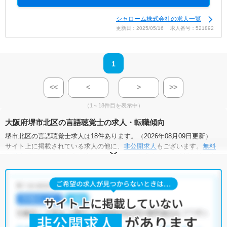
シャローム株式会社の求人一覧
更新日：2025/05/16 求人番号：521892
1
<<
<
>
>>
（1～18件目を表示中）
大阪府堺市北区の言語聴覚士の求人・転職傾向
堺市北区の言語聴覚士求人は18件あります。（2026年08月09日更新）
サイト上に掲載されている求人の他に、
非公開求人
もございます。
無料
転職支援サービス
にお申し込みいただくと、全求人からご希望条件に合
う求人を提案させていただきます。
堺市北区の言語聴覚士求人では以下のような条件が人気です。
・
土日祝休
・
積極採用中
・
残業少なめ
・
正社員(正職員)
・
病
院
・
介護福祉施設
・
訪問リハビリ(在宅医療)
・
小児リハビリ
・
保
育園