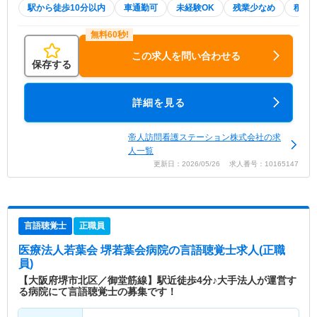
駅から徒歩10分以内
車通勤可
未経験OK
残業少なめ
積極
この求人を問い合わせる
保存する
詳細を見る
帝人訪問看護ステーション株式会社の求
人一覧
更新日：2026/05/26 求人番号：10165147
言語聴覚士
正職員
医療法人若葉会 堺若葉会病院
の言語聴覚士求人(正職
員)
【大阪府堺市北区／御堂筋線】駅近徒歩4分♪大手法人が運営す
る病院にて言語聴覚士の募集です！