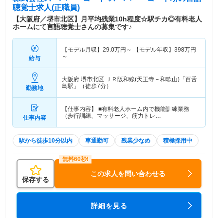
聴覚士求人(正職員)
【大阪府／堺市北区】月平均残業10h程度☆駅チカ◎有料老人
ホームにて言語聴覚士さんの募集です♪
【モデル月収】
29.0
万円～
【モデル年収】
398
万円
～
給与
大阪府 堺市北区
ＪＲ阪和線(天王寺－和歌山)「百舌
鳥駅」（徒歩7分）
勤務地
【仕事内容】 ■有料老人ホーム内で機能訓練業務
（歩行訓練、マッサージ、筋力トレ…
仕事内容
駅から徒歩10分以内
車通勤可
残業少なめ
積極採用中
この求人を問い合わせる
保存する
詳細を見る