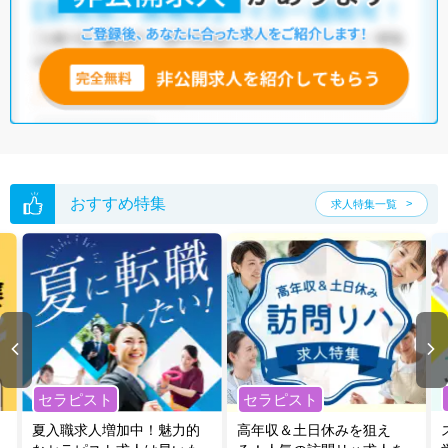
他の条件でも人気の求人がございますので、「こだわり条件」から検索
いただくか、お気軽にお問い合わせください。
全国の言語聴覚士求人
から検索いただくことも可能です。
無料転職支援サービス
にお申し込みいただくと、ご希望条件をヒアリン
グした上で求人をご提案いたします。
ご希望条件がまだ定まっていない方は
人気の希望条件をピックアップし
た求人特集
をぜひご活用ください。
転職支援の他、情報収集や募集状況の確認も、お気軽にご相談くださ
い。
おすすめ特集
求人特集一覧
セラピスト
セラピスト
夏入職求人増加中！魅力的
高年収＆土日休みを狙え