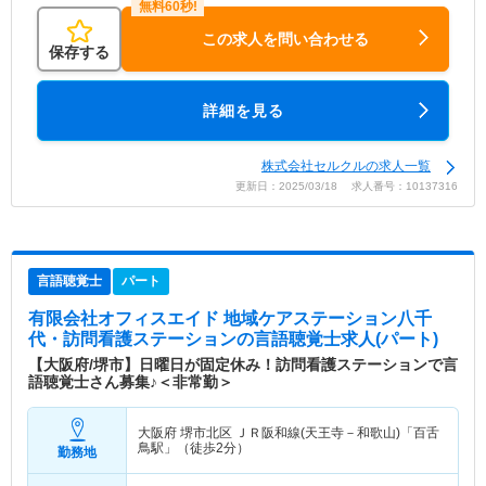
この求人を問い合わせる
保存する
詳細を見る
株式会社セルクルの求人一覧
更新日：2025/03/18 求人番号：10137316
言語聴覚士
パート
有限会社オフィスエイド 地域ケアステーション八千
代・訪問看護ステーション
の言語聴覚士求人(パート)
【大阪府/堺市】日曜日が固定休み！訪問看護ステーションで言
語聴覚士さん募集♪＜非常勤＞
大阪府 堺市北区
ＪＲ阪和線(天王寺－和歌山)「百舌
鳥駅」（徒歩2分）
勤務地