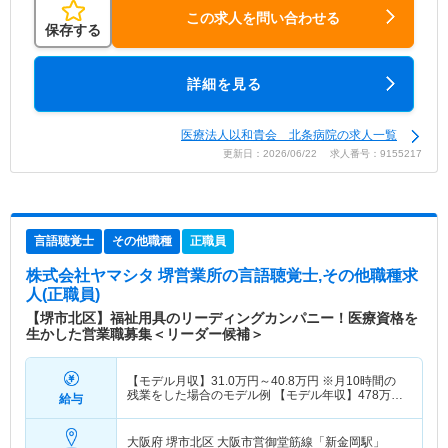
この求人を問い合わせる
保存する
詳細を見る
医療法人以和貴会 北条病院の求人一覧
更新日：2026/06/22 求人番号：9155217
言語聴覚士
その他職種
正職員
株式会社ヤマシタ 堺営業所
の言語聴覚士,その他職種求
人(正職員)
【堺市北区】福祉用具のリーディングカンパニー！医療資格を
生かした営業職募集＜リーダー候補＞
【モデル月収】
31.0
万円～
40.8
万円
※月10時間の
残業をした場合のモデル例 【モデル年収】
478
万円
給与
～
627
万円
※毎月10時間の残業をした場合のモデル
例
大阪府 堺市北区
大阪市営御堂筋線「新金岡駅」