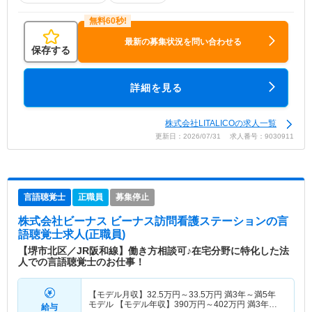
最新の募集状況を問い合わせる
保存する
詳細を見る
株式会社LITALICOの求人一覧
更新日：2026/07/31 求人番号：9030911
言語聴覚士
正職員
募集停止
株式会社ビーナス ビーナス訪問看護ステーション
の言
語聴覚士求人(正職員)
【堺市北区／JR阪和線】働き方相談可♪在宅分野に特化した法
人での言語聴覚士のお仕事！
【モデル月収】
32.5
万円～
33.5
万円
満3年～満5年
モデル 【モデル年収】
390
万円～
402
万円
満3年～
給与