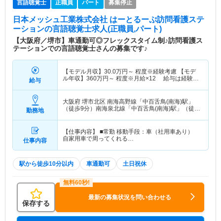
言語聴覚士
正職員
パート
募集停止
日本メッシュ工業株式会社 はーとるーぷ訪問看護ステ
ーション
の言語聴覚士求人(正職員,パート)
【大阪府／堺市】車通勤可◎フレックスタイム制♪訪問看護ス
テーションでの言語聴覚士さんの募集です♪
【モデル月収】
30.0
万円～
程度※経験考慮 【モデ
ル年収】
360
万円～
程度※月給×12 給与は経験人
給与
柄で決定
大阪府 堺市北区
南海高野線「中百舌鳥(南海)駅」
（徒歩9分）南海泉北線「中百舌鳥(南海)駅」（徒歩
勤務地
9分）
【仕事内容】 ■常勤 移動手段：車（社用車あり）
自家用車で周ってくれる…
仕事内容
駅から徒歩10分以内
車通勤可
土日祝休
最新の募集状況を問い合わせる
保存する