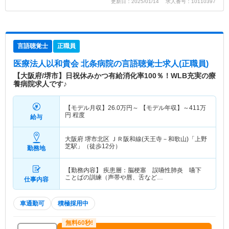
更新日：2025/01/14 求人番号：10110397
言語聴覚士
正職員
医療法人以和貴会 北条病院
の言語聴覚士求人(正職員)
【大阪府/堺市】日祝休みかつ有給消化率100％！WLB充実の療
養病院求人です♪
【モデル月収】
26.0
万円～
【モデル年収】～411万
円 程度
給与
大阪府 堺市北区
ＪＲ阪和線(天王寺－和歌山)「上野
芝駅」（徒歩12分）
勤務地
【勤務内容】 疾患層：脳梗塞 誤嚥性肺炎 嚥下
ことばの訓練（声帯や唇、舌など…
仕事内容
車通勤可
積極採用中