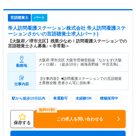
言語聴覚士
パート
帝人訪問看護ステーション株式会社 帝人訪問看護ステ
ーションさかい
の言語聴覚士求人(パート)
【大阪府／堺市北区】残業少なめ！訪問看護ステーションでの
言語聴覚士さん募集♪＜非常勤＞
大阪府 堺市北区
大阪市営御堂筋線「なかもず(大阪
メトロ)駅」（徒歩10分）南海高野線「中百舌鳥(南
勤務地
海)駅」（徒歩9分） 他
【仕事内容】 ■訪問看護ステーションでの言語聴覚
士業務全般 患者さん宅に自転車…
仕事内容
駅から徒歩10分以内
車通勤可
未経験OK
積極採用中
この求人を問い合わせる
保存する