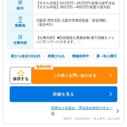
【モデル月収】
24.5
万円～
28.0
万円
程度※諸手当込
【モデル年収】
360
万円～
400
万円
程度※賞与別
給与
大阪府 堺市北区
大阪市営御堂筋線「新金岡駅」
（徒歩4分）
勤務地
【仕事内容】 ■言語聴覚士業務全般 嚥下訓練をメイ
ンに行っていただきます。 …
仕事内容
駅から徒歩5分以内
残業少なめ
積極採用中
夏～秋入職可
この求人を問い合わせる
保存する
詳細を見る
医療法人若葉会 堺若葉会病院の求人一
覧
更新日：2026/03/19 求人番号：9111209