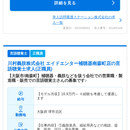
詳細を見る
帝人訪問看護ステーション株式会社の求
人一覧
更新日：2025/08/01 求人番号：10165149
言語聴覚士
正職員
川村義肢株式会社 エイドエンター補聴器南森町店
の言
語聴覚士求人(正職員)
【大阪市/南森町】補聴器・義肢などを扱う会社での営業職・製
造職・販売での言語聴覚士さんの募集です♪
【モデル月収】
16.9
万円～
※経験を考慮して優遇し
ます
給与
大阪府 堺市北区
勤務地
【仕事内容】 ①義肢装具、福祉用具などの相談、提
案、販売、設計・適合業務 他 …