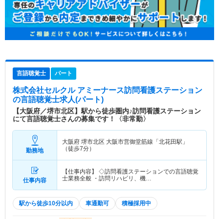
言語聴覚士
パート
株式会社セルクル アミーナース訪問看護ステーション
の言語聴覚士求人(パート)
【大阪府／堺市北区】駅から徒歩圏内♪訪問看護ステーション
にて言語聴覚士さんの募集です！〈非常勤〉
大阪府 堺市北区
大阪市営御堂筋線「北花田駅」
（徒歩7分）
勤務地
【仕事内容】 ◇訪問看護ステーションでの言語聴覚
士業務全般 ・訪問リハビリ、機…
仕事内容
駅から徒歩10分以内
車通勤可
積極採用中