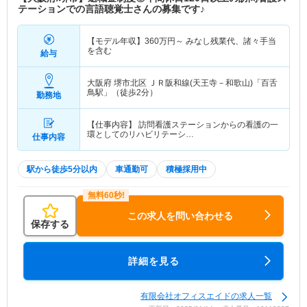
テーションでの言語聴覚士さんの募集です♪
【モデル年収】
360
万円～
みなし残業代、諸々手当
を含む
給与
大阪府 堺市北区
ＪＲ阪和線(天王寺－和歌山)「百舌
鳥駅」（徒歩2分）
勤務地
【仕事内容】 訪問看護ステーションからの看護の一
環としてのリハビリテーシ…
仕事内容
駅から徒歩5分以内
車通勤可
積極採用中
この求人を問い合わせる
保存する
詳細を見る
有限会社オフィスエイドの求人一覧