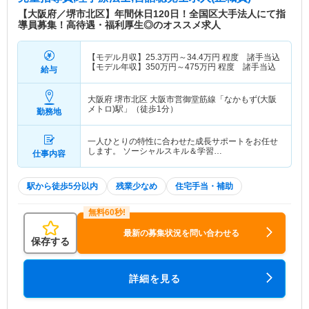
【大阪府／堺市北区】年間休日120日！全国区大手法人にて指
導員募集！高待遇・福利厚生◎のオススメ求人
【モデル月収】
25.3
万円～
34.4
万円
程度 諸手当込
【モデル年収】
350
万円～
475
万円
程度 諸手当込
給与
大阪府 堺市北区
大阪市営御堂筋線「なかもず(大阪
メトロ)駅」（徒歩1分）
勤務地
一人ひとりの特性に合わせた成長サポートをお任せ
します。 ソーシャルスキル＆学習…
仕事内容
駅から徒歩5分以内
残業少なめ
住宅手当・補助
最新の募集状況を問い合わせる
保存する
詳細を見る