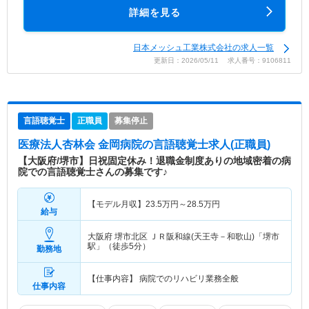
詳細を見る
日本メッシュ工業株式会社の求人一覧
更新日：2026/05/11 求人番号：9106811
言語聴覚士
正職員
募集停止
医療法人杏林会 金岡病院
の言語聴覚士求人(正職員)
【大阪府/堺市】日祝固定休み！退職金制度ありの地域密着の病
院での言語聴覚士さんの募集です♪
【モデル月収】
23.5
万円～
28.5
万円
給与
大阪府 堺市北区
ＪＲ阪和線(天王寺－和歌山)「堺市
駅」（徒歩5分）
勤務地
【仕事内容】 病院でのリハビリ業務全般
仕事内容