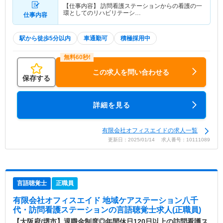
【仕事内容】 訪問看護ステーションからの看護の一
環としてのリハビリテーシ…
仕事内容
駅から徒歩5分以内
車通勤可
積極採用中
この求人を問い合わせる
保存する
詳細を見る
有限会社オフィスエイドの求人一覧
更新日：2025/01/14 求人番号：10111089
言語聴覚士
正職員
有限会社オフィスエイド 地域ケアステーション八千
代・訪問看護ステーション
の言語聴覚士求人(正職員)
【大阪府/堺市】退職金制度◎年間休日120日以上の訪問看護ス