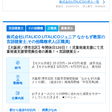
株式会社LITALICOの求人一覧
更新日：2026/07/31 求人番号：9096624
言語聴覚士
その他職種
正職員
募集停止
株式会社LITALICO LITALICOジュニア なかもず教室
の
言語聴覚士,その他職種求人(正職員)
【大阪府／堺市北区】年間休日120日！！児童発達支援にて児
童発達支援管理責任者の募集！＜言語聴覚士＞
【モデル月収】
25.3
万円～
34.4
万円
程度 諸手当込
み 【モデル年収】
325
万円～
475
万円
以上 賞与別
給与
大阪府 堺市北区
大阪市営御堂筋線「なかもず(大阪
メトロ)駅」（徒歩1分）南海高野線「中百舌鳥(南
勤務地
海)駅」（徒歩6分） 他
お子さま一人ひとりの特性に合わせた成長をサポー
トしていただきます。 ■ソーシャ…
仕事内容
駅から徒歩5分以内
残業少なめ