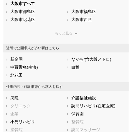
静岡県
大阪市すべて
愛知県
三重県
滋賀県
大阪市都島区
京都府
大阪市福島区
大阪府
兵庫県
大阪市此花区
奈良県
大阪市西区
和歌山県
鳥取県
大阪市港区
島根県
大阪市大正区
岡山県
もっと見る
広島県
大阪市天王寺区
山口県
大阪市浪速区
徳島県
香川県
大阪市西淀川区
愛媛県
大阪市東淀川区
高知県
近隣で公開求人が多い駅はこちら
福岡県
大阪市東成区
佐賀県
大阪市生野区
長崎県
熊本県
大阪市旭区
新金岡
大分県
大阪市城東区
なかもず(大阪メトロ)
宮崎県
鹿児島県
大阪市阿倍野区
中百舌鳥(南海)
沖縄県
大阪市住吉区
白鷺
大阪市東住吉区
北花田
大阪市西成区
大阪市淀川区
大阪市鶴見区
仕事内容・施設形態から求人を探す
大阪市住之江区
大阪市平野区
病院
介護福祉施設
大阪市北区
大阪市中央区
クリニック
訪問リハビリ(在宅医療)
堺市すべて
企業
保育園
堺市堺区
堺市中区
小児リハビリ
整骨院
堺市東区
堺市西区
接骨院
訪問マッサージ
堺市南区
堺市北区