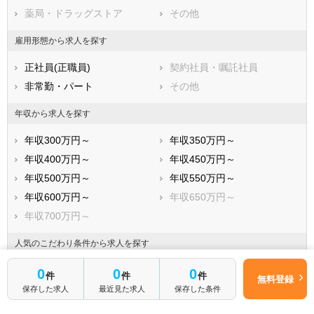
薬局・ドラッグストア
その他
堺市美原区
市部
雇用形態から求人を探す
岸和田市
豊中市
正社員(正職員)
契約社員・嘱託社員
池田市
吹田市
非常勤・パート
その他
泉大津市
高槻市
貝塚市
守口市
年収から求人を探す
枚方市
茨木市
年収300万円～
年収350万円～
八尾市
泉佐野市
年収400万円～
年収450万円～
富田林市
寝屋川市
年収500万円～
年収550万円～
河内長野市
松原市
年収600万円～
年収650万円～
大東市
和泉市
年収700万円～
箕面市
柏原市
羽曳野市
門真市
人気のこだわり条件から求人を探す
摂津市
高石市
管理職求人
駅から徒歩5分以内
0
0
0
件
件
件
無料登録
藤井寺市
東大阪市
駅から徒歩10分以内
車通勤可
保存した求人
最近見た求人
保存した条件
泉南市
四條畷市
未経験OK
新卒OK