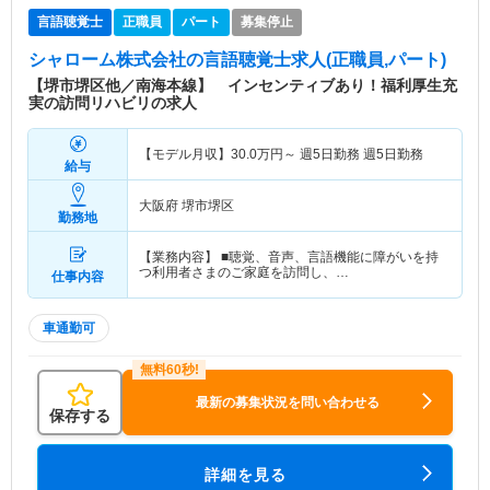
言語聴覚士
正職員
パート
募集停止
シャローム株式会社
の言語聴覚士求人(正職員,パート)
【堺市堺区他／南海本線】 インセンティブあり！福利厚生充
実の訪問リハビリの求人
【モデル月収】
30.0
万円～
週5日勤務 週5日勤務
給与
大阪府 堺市堺区
勤務地
【業務内容】 ■聴覚、音声、言語機能に障がいを持
つ利用者さまのご家庭を訪問し、…
仕事内容
車通勤可
最新の募集状況を問い合わせる
保存する
詳細を見る