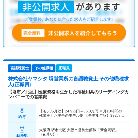
言語聴覚士
その他職種
正職員
株式会社ヤマシタ 堺営業所
の言語聴覚士,その他職種求
人(正職員)
【堺市／北区】医療資格を生かした福祉用具のリーディングカ
ンパニーでの営業職
【モデル月収】
24.9
万円～
36.3
万円
※月10時間の
残業をした場合のモデル例 【モデル年収】
382
万円
給与
～
558
万円
※毎月10時間の残業をした場合のモデル
例
大阪府 堺市北区
大阪市営御堂筋線「新金岡駅」
（徒歩6分）
勤務地