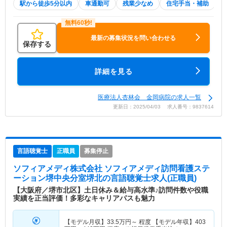
駅から徒歩5分以内
車通勤可
残業少なめ
住宅手当・補助
最新の募集状況を問い合わせる
保存する
詳細を見る
医療法人杏林会 金岡病院の求人一覧
更新日：2025/04/03 求人番号：9837614
言語聴覚士
正職員
募集停止
ソフィアメディ株式会社 ソフィアメディ訪問看護ステ
ーション堺中央分室堺北
の言語聴覚士求人(正職員)
【大阪府／堺市北区】土日休み＆給与高水準♪訪問件数や役職
実績を正当評価！多彩なキャリアパスも魅力
【モデル月収】
33.5
万円～
程度 【モデル年収】
403