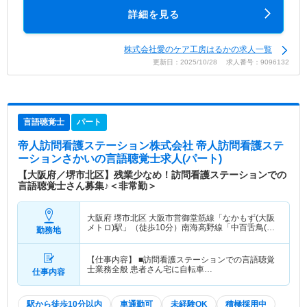
詳細を見る
株式会社愛のケア工房はるかの求人一覧
更新日：2025/10/28 求人番号：9096132
言語聴覚士
パート
帝人訪問看護ステーション株式会社 帝人訪問看護ステ
ーションさかい
の言語聴覚士求人(パート)
【大阪府／堺市北区】残業少なめ！訪問看護ステーションでの
言語聴覚士さん募集♪＜非常勤＞
大阪府 堺市北区
大阪市営御堂筋線「なかもず(大阪
メトロ)駅」（徒歩10分）南海高野線「中百舌鳥(南
勤務地
海)駅」（徒歩9分） 他
【仕事内容】 ■訪問看護ステーションでの言語聴覚
士業務全般 患者さん宅に自転車…
仕事内容
駅から徒歩10分以内
車通勤可
未経験OK
積極採用中