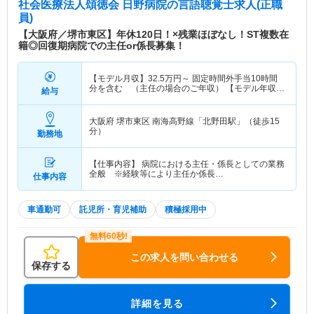
社会医療法人頌徳会 日野病院
の言語聴覚士求人(正職
員)
【大阪府／堺市東区】年休120日！×残業ほぼなし！ST複数在
籍◎回復期病院での主任or係長募集！
【モデル月収】
32.5
万円～
固定時間外手当10時間
分を含む （主任の場合のご年収） 【モデル年収】
給与
490
万円～
賞与3.8ヶ月(前年度実績)を含む （主任
の場合のご年収）
大阪府 堺市東区
南海高野線「北野田駅」（徒歩15
分）
勤務地
【仕事内容】 病院における主任・係長としての業務
全般 ※経験等により主任か係長…
仕事内容
車通勤可
託児所・育児補助
積極採用中
この求人を問い合わせる
保存する
詳細を見る