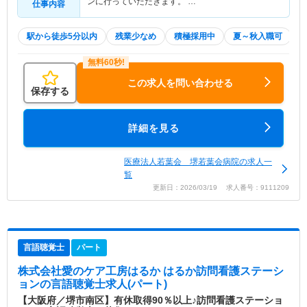
ンに行っていただきます。 …
仕事内容
駅から徒歩5分以内
残業少なめ
積極採用中
夏～秋入職可
この求人を問い合わせる
保存する
詳細を見る
医療法人若葉会 堺若葉会病院の求人一
覧
更新日：2026/03/19 求人番号：9111209
言語聴覚士
パート
株式会社愛のケア工房はるか はるか訪問看護ステーシ
ョン
の言語聴覚士求人(パート)
【大阪府／堺市南区】有休取得90％以上♪訪問看護ステーショ