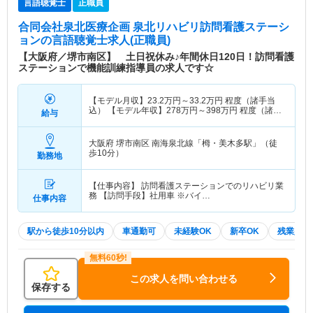
言語聴覚士
正職員
合同会社泉北医療企画 泉北リハビリ訪問看護ステーシ
ョン
の言語聴覚士求人(正職員)
【大阪府／堺市南区】 土日祝休み♪年間休日120日！訪問看護
ステーションで機能訓練指導員の求人です☆
【モデル月収】
23.2
万円～
33.2
万円
程度（諸手当
込） 【モデル年収】
278
万円～
398
万円
程度（諸手
給与
当込）
大阪府 堺市南区
南海泉北線「栂・美木多駅」（徒
歩10分）
勤務地
【仕事内容】 訪問看護ステーションでのリハビリ業
務 【訪問手段】社用車 ※バイ…
仕事内容
駅から徒歩10分以内
車通勤可
未経験OK
新卒OK
残業少な
この求人を問い合わせる
保存する