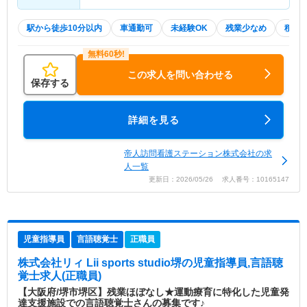
駅から徒歩10分以内
車通勤可
未経験OK
残業少なめ
積極
この求人を問い合わせる
保存する
詳細を見る
帝人訪問看護ステーション株式会社の求
人一覧
更新日：2026/05/26 求人番号：10165147
児童指導員
言語聴覚士
正職員
株式会社リィ Lii sports studio堺
の児童指導員,言語聴
覚士求人(正職員)
【大阪府/堺市堺区】残業ほぼなし★運動療育に特化した児童発
達支援施設での言語聴覚士さんの募集です♪