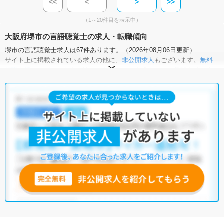
<<
<
>
>>
（1～20件目を表示中）
大阪府堺市の言語聴覚士の求人・転職傾向
堺市の言語聴覚士求人は67件あります。（2026年08月06日更新）
サイト上に掲載されている求人の他に、
非公開求人
もございます。
無料
転職支援サービス
にお申し込みいただくと、全求人からご希望条件に合
う求人を提案させていただきます。
堺市の言語聴覚士求人では以下のような条件が人気です。
・
土日祝休
・
積極採用中
・
新卒OK
・
正社員(正職員)
・
病院
・
クリニック
・
介護福祉施設
・
訪問リハビリ(在宅医療)
・
小児リハビ
リ
・
保育園
他の条件でも人気の求人がございますので、「こだわり条件」から検索
いただくか、お気軽にお問い合わせください。
全国の言語聴覚士求人
から検索いただくことも可能です。
無料転職支援サービス
にお申し込みいただくと、ご希望条件をヒアリン
グした上で求人をご提案いたします。
ご希望条件がまだ定まっていない方は
人気の希望条件をピックアップし
た求人特集
をぜひご活用ください。