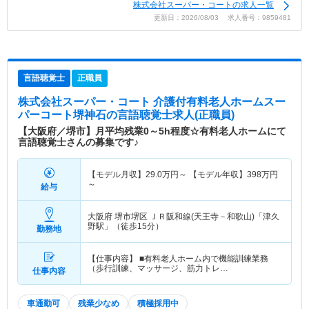
株式会社スーパー・コートの求人一覧
更新日：2026/08/03 求人番号：9859481
言語聴覚士
正職員
株式会社スーパー・コート 介護付有料老人ホームスー
パーコート堺神石
の言語聴覚士求人(正職員)
【大阪府／堺市】月平均残業0～5h程度☆有料老人ホームにて
言語聴覚士さんの募集です♪
【モデル月収】
29.0
万円～
【モデル年収】
398
万円
～
給与
大阪府 堺市堺区
ＪＲ阪和線(天王寺－和歌山)「津久
野駅」（徒歩15分）
勤務地
【仕事内容】 ■有料老人ホーム内で機能訓練業務
（歩行訓練、マッサージ、筋力トレ…
仕事内容
車通勤可
残業少なめ
積極採用中