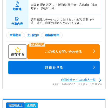
大阪府 堺市西区
ＪＲ阪和線(天王寺－和歌山)「津久
野駅」（徒歩15分）
勤務地
訪問看護ステーションにおけるリハビリ業務（体
温、脈拍、血圧の測定などのバイタル…
仕事内容
車通勤可
土日祝休
積極採用中
この求人を問い合わせる
保存する
詳細を見る
合同会社ナイスの求人一覧
更新日：2026/06/17 求人番号：10159966
言語聴覚士
正職員