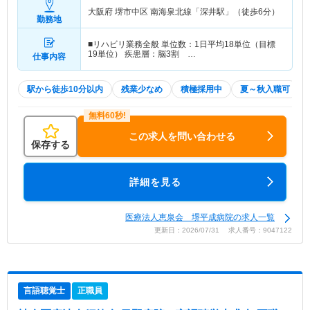
大阪府 堺市中区
南海泉北線「深井駅」（徒歩6分）
勤務地
■リハビリ業務全般 単位数：1日平均18単位（目標
19単位） 疾患層：脳3割 …
仕事内容
駅から徒歩10分以内
残業少なめ
積極採用中
夏～秋入職可
この求人を問い合わせる
保存する
詳細を見る
医療法人恵泉会 堺平成病院の求人一覧
更新日：2026/07/31 求人番号：9047122
言語聴覚士
正職員