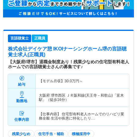
言語聴覚士
正職員
株式会社デイケア憩 IKOIナーシングホーム堺
の言語聴
覚士求人(正職員)
【大阪府/堺市】退職金制度あり！残業少なめの住宅型有料老人
ホームでの言語聴覚士さんの募集です♪
【モデル月収】
30.0
万円～
給与
大阪府 堺市西区
ＪＲ阪和線(天王寺－和歌山)「富木
駅」（徒歩16分）
勤務地
【仕事内容】 住宅型有料老人ホームでのリハビリ業
務全般 生活や疾患に特化したリ…
仕事内容
残業少なめ
住宅手当・補助
積極採用中