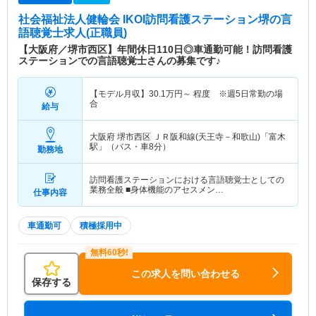
社会福祉法人健輪会 IKOI訪問看護ステーション堺
の言
語聴覚士求人(正職員)
【大阪府／堺市西区】年間休日110日◎車通勤可能！訪問看護
ステーションでの言語聴覚士さんの募集です♪
【モデル月収】
30.1
万円～
程度 ※週5日常勤の場
合
給与
大阪府 堺市西区
ＪＲ阪和線(天王寺－和歌山)「富木
駅」（バス・車8分）
勤務地
訪問看護ステーションにおける言語聴覚士としての
業務全般 ■身体機能のアセスメン…
仕事内容
車通勤可
積極採用中
この求人を問い合わせる
保存する