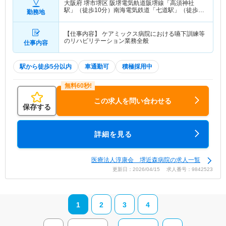
大阪府 堺市堺区
阪堺電気軌道阪堺線「高須神社
駅」（徒歩10分）南海電気鉄道「七道駅」（徒歩
勤務地
18分） 他
【仕事内容】 ケアミックス病院における嚥下訓練等
のリハビリテーション業務全般
仕事内容
駅から徒歩5分以内
車通勤可
積極採用中
この求人を問い合わせる
保存する
詳細を見る
医療法人淳康会 堺近森病院の求人一覧
更新日：2026/04/15 求人番号：9842523
1
2
3
4