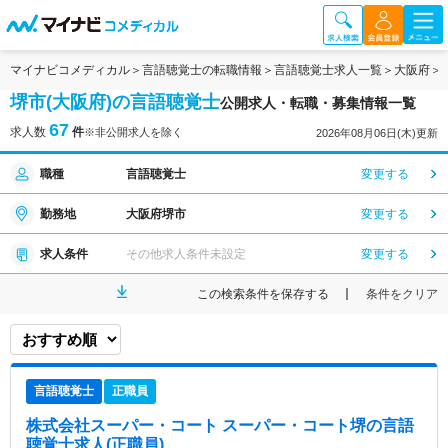
マイナビコメディカル
言語聴覚士の転職情報
言語聴覚士求人一覧
大阪府
堺市(大阪府)の言語聴覚士
公開求人・転職・募集情報一覧
67
求人数
件
※非公開求人を除く
2026年08月06日(木)更新
職種
言語聴覚士
変更する
勤務地
大阪府堺市
変更する
求人条件
その他求人条件未設定
変更する
この検索条件を保存する
条件をクリア
言語聴覚士
正職員
株式会社スーパー・コート スーパー・コート堺
の言語
聴覚士求人(正職員)