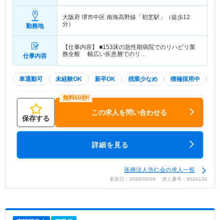
2.8ヵ月の場合
大阪府 堺市中区
南海高野線「初芝駅」（徒歩12
分）
勤務地
【仕事内容】 ■153床の急性期病院でのリハビリ業
務全般 幅広い疾患層でのリ…
仕事内容
車通勤可
未経験OK
新卒OK
残業少なめ
積極採用中
夏
この求人を問い合わせる
保存する
詳細を見る
医療法人浩仁会の求人一覧
更新日：2026/05/26 求人番号：9024124