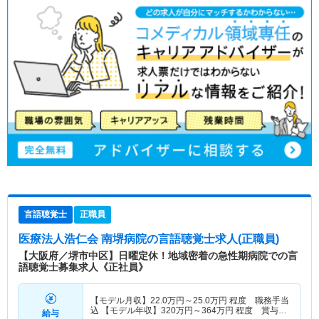
言語聴覚士
正職員
医療法人浩仁会 南堺病院
の言語聴覚士求人(正職員)
【大阪府／堺市中区】日曜定休！地域密着の急性期病院での言
語聴覚士募集求人《正社員》
【モデル月収】
22.0
万円～
25.0
万円
程度 職務手当
込 【モデル年収】
320
万円～
364
万円
程度 賞与
給与