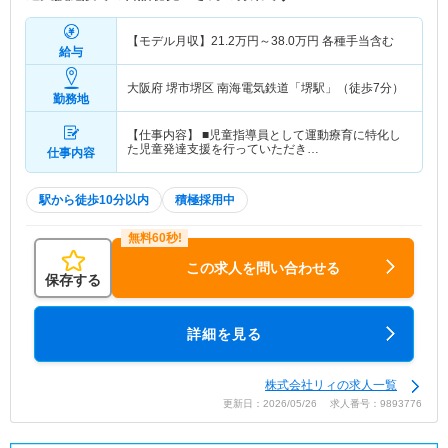
【モデル月収】
21.2
万円～
38.0
万円
各種手当含む
給与
大阪府 堺市堺区
南海電気鉄道「堺駅」（徒歩7分）
勤務地
【仕事内容】 ■児童指導員として運動療育に特化し
た児童発達支援を行っていただき…
仕事内容
駅から徒歩10分以内
積極採用中
この求人を問い合わせる
保存する
詳細を見る
株式会社リィの求人一覧
更新日：2026/05/26 求人番号：9893776