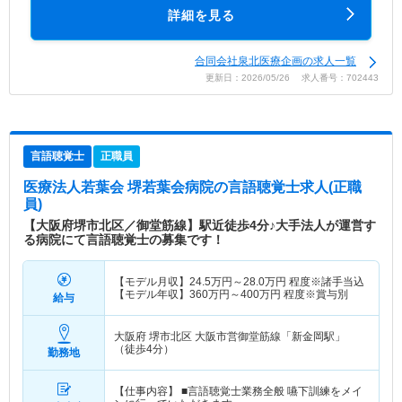
詳細を見る
合同会社泉北医療企画の求人一覧
更新日：2026/05/26 求人番号：702443
言語聴覚士
正職員
医療法人若葉会 堺若葉会病院
の言語聴覚士求人(正職
員)
【大阪府堺市北区／御堂筋線】駅近徒歩4分♪大手法人が運営す
る病院にて言語聴覚士の募集です！
【モデル月収】
24.5
万円～
28.0
万円
程度※諸手当込
【モデル年収】
360
万円～
400
万円
程度※賞与別
給与
大阪府 堺市北区
大阪市営御堂筋線「新金岡駅」
（徒歩4分）
勤務地
【仕事内容】 ■言語聴覚士業務全般 嚥下訓練をメイ