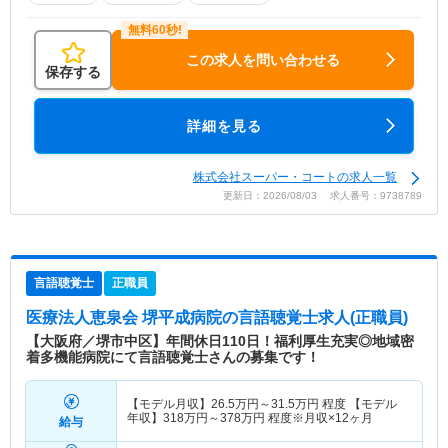
この求人を問い合わせる
保存する
詳細を見る
株式会社スーパー・コートの求人一覧
更新日：2026/08/03 求人番号：9738789
言語聴覚士
正職員
医療法人恵泉会 堺平成病院
の言語聴覚士求人(正職員)
【大阪府／堺市中区】年間休日110日！福利厚生充実◎地域密
着多機能病院にて言語聴覚士さんの募集です！
【モデル月収】
26.5
万円～
31.5
万円
程度 【モデル
年収】
318
万円～
378
万円
程度※月収×12ヶ月
給与