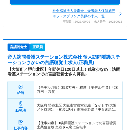
社会福祉法人天寿会 介護老人保健施設
ホットスプリング美原の求人一覧
更新日：2026/05/26 求人番号：10230613
言語聴覚士
正職員
帝人訪問看護ステーション株式会社 帝人訪問看護ステ
ーションさかい
の言語聴覚士求人(正職員)
【大阪府／堺市北区】年間休日120日以上！残業少なめ！訪問
看護ステーションでの言語聴覚士さん募集♪
【モデル月収】
35.0
万円～
程度 【モデル年収】
428
万円～
程度
給与
大阪府 堺市北区
大阪市営御堂筋線「なかもず(大阪
メトロ)駅」（徒歩10分）南海高野線「中百舌鳥(南
勤務地
海)駅」（徒歩9分） 他
【仕事内容】 ■訪問看護ステーションでの言語聴覚
士業務全般 患者さん宅に自転車…
仕事内容