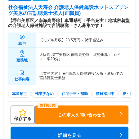
社会福祉法人天寿会 介護老人保健施設ホットスプリン
グ美原
の言語聴覚士求人(正職員)
【堺市美原区／南海高野線】車通勤可！手当充実！地域密着型
の介護老人保健施設で言語聴覚士さん募集です！
【モデル月収】
23.5
万円～
諸手当込み
給与
大阪府 堺市美原区
南海高野線「北野田駅」（バ
ス・車20分）
勤務地
【業務内容】 ■介護老人保健施設(入所・通所)での
言語聴覚士業務
仕事内容
車通勤可
残業少なめ
住宅手当・補助
積極採用中
夏～秋入
この求人を問い合わせる
保存する
詳細を見る