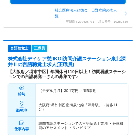
社会医療法人頌徳会 日野病院の求人一
覧
更新日：2026/07/31 求人番号：10252549
言語聴覚士
正職員
株式会社デイケア憩 IKOI訪問介護ステーション泉北深
井Ⅱ
の言語聴覚士求人(正職員)
【大阪府／堺市中区】年間休日110日以上！訪問看護ステーシ
ョンでの言語聴覚士さんの募集です♪
【モデル月収】
30.1
万円～
週5常勤
給与
大阪府 堺市中区
南海泉北線「深井駅」（徒歩11
分）
勤務地
訪問看護ステーションでの言語聴覚士業務 ・身体機
能のアセスメント ・リハビリプ…
仕事内容