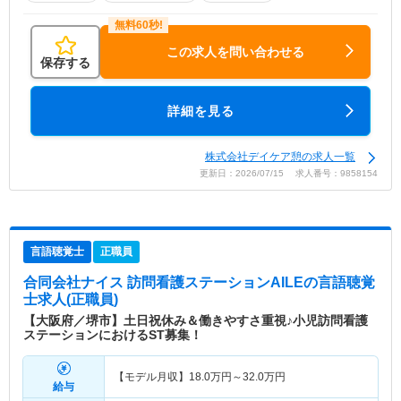
この求人を問い合わせる
保存する
詳細を見る
株式会社デイケア憩の求人一覧
更新日：2026/07/15 求人番号：9858154
言語聴覚士
正職員
合同会社ナイス 訪問看護ステーションAILE
の言語聴覚
士求人(正職員)
【大阪府／堺市】土日祝休み＆働きやすさ重視♪小児訪問看護
ステーションにおけるST募集！
【モデル月収】
18.0
万円～
32.0
万円
給与