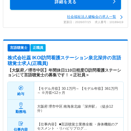
詳細を見る
社会福祉法人健輪会の求人一覧
更新日：2026/07/15 求人番号：10189419
言語聴覚士
正職員
株式会社蕊 IKOI訪問看護ステーション泉北深井
の言語
聴覚士求人(正職員)
【大阪府／堺市中区】年間休日110日程度◎訪問看護ステーシ
ョンにて言語聴覚士の募集です！＜正社員＞
【モデル月収】
30.1
万円～
【モデル年収】
361
万円
～
※月収×12ヶ月
給与
大阪府 堺市中区
南海泉北線「深井駅」（徒歩12
分）
勤務地
【仕事内容】 ■言語聴覚士業務全般 ・身体機能のア
セスメント ・リハビリプログ…
仕事内容