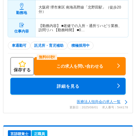
大阪府 堺市東区
南海高野線「北野田駅」（徒歩20
分）
勤務地
【勤務内容】 ■老健での入所・通所リハビリ業務、
訪問リハ 【勤務時間】 ■0…
仕事内容
車通勤可
託児所・育児補助
積極採用中
この求人を問い合わせる
保存する
詳細を見る
医療法人恒尚会の求人一覧
更新日：2025/08/01 求人番号：544178
言語聴覚士
正職員