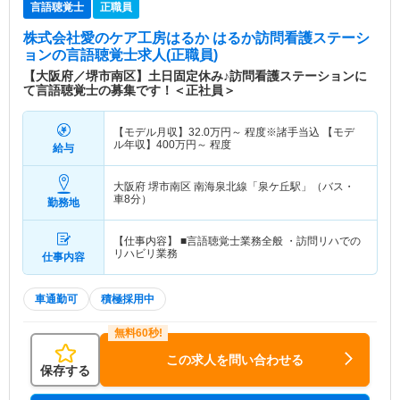
言語聴覚士
正職員
株式会社愛のケア工房はるか はるか訪問看護ステーシ
ョン
の言語聴覚士求人(正職員)
【大阪府／堺市南区】土日固定休み♪訪問看護ステーションに
て言語聴覚士の募集です！＜正社員＞
【モデル月収】
32.0
万円～
程度※諸手当込 【モデ
ル年収】
400
万円～
程度
給与
大阪府 堺市南区
南海泉北線「泉ケ丘駅」（バス・
車8分）
勤務地
【仕事内容】 ■言語聴覚士業務全般 ・訪問リハでの
リハビリ業務
仕事内容
車通勤可
積極採用中
この求人を問い合わせる
保存する