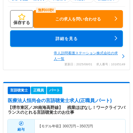
この求人を問い合わせる
保存する
詳細を見る
帝人訪問看護ステーション株式会社の求
人一覧
更新日：2025/08/01 求人番号：10165149
言語聴覚士
正職員
パート
医療法人恒尚会
の言語聴覚士求人(正職員,パート)
【堺市東区／JR南海高野線】 残業ほぼなし！ワークライフバ
ランスのとれる言語聴覚士のお仕事
【モデル年収】
300
万円～
350
万円
給与