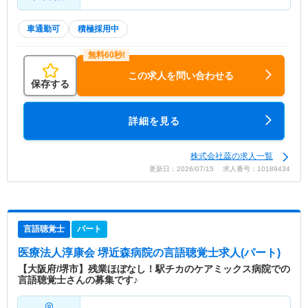
車通勤可
積極採用中
この求人を問い合わせる
保存する
詳細を見る
株式会社蕊の求人一覧
更新日：2026/07/15 求人番号：10189434
言語聴覚士
パート
医療法人淳康会 堺近森病院
の言語聴覚士求人(パート)
【大阪府/堺市】残業ほぼなし！駅チカのケアミックス病院での
言語聴覚士さんの募集です♪