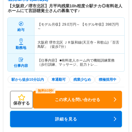
【大阪府／堺市北区】月平均残業10h程度☆駅チカ◎有料老人
ホームにて言語聴覚士さんの募集です♪
【モデル月収】
29.0
万円～
【モデル年収】
398
万円
～
給与
大阪府 堺市北区
ＪＲ阪和線(天王寺－和歌山)「百舌
鳥駅」（徒歩7分）
勤務地
【仕事内容】 ■有料老人ホーム内で機能訓練業務
（歩行訓練、マッサージ、筋力トレ…
仕事内容
駅から徒歩10分以内
車通勤可
残業少なめ
積極採用中
この求人を問い合わせる
保存する
詳細を見る