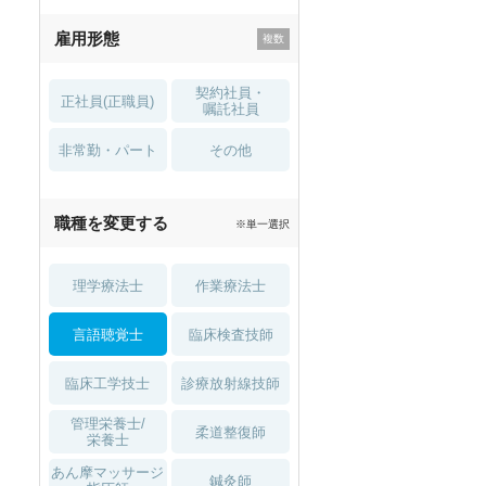
残業少なめ
寮・借り上げ
雇用形態
託児所・
住宅手当・補助
育児補助
契約社員・
正社員(正職員)
土日祝休
無資格 OK
嘱託社員
非常勤・パート
積極採用中
WEB面接OK
その他
2027年4月入職可
夏～秋入職可
職種を変更する
※単一選択
1月入職可
理学療法士
作業療法士
言語聴覚士
臨床検査技師
臨床工学技士
診療放射線技師
管理栄養士/
柔道整復師
栄養士
あん摩マッサージ
鍼灸師