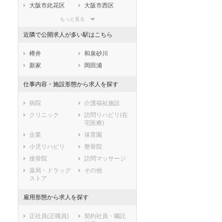
滋賀県
京都府
大阪府
大阪市此花区
大阪市西区
兵庫県
奈良県
和歌山県
大阪市港区
大阪市大正区
もっと見る
鳥取県
島根県
岡山県
大阪市天王寺区
大阪市浪速区
近隣で公開求人が多い駅はこちら
広島県
山口県
徳島県
大阪市西淀川区
大阪市東淀川区
香川県
愛媛県
高知県
大阪市東成区
大阪市生野区
樽井
和泉砂川
福岡県
佐賀県
長崎県
大阪市旭区
大阪市城東区
新家
岡田浦
熊本県
大分県
宮崎県
大阪市阿倍野区
大阪市住吉区
仕事内容・施設形態から求人を探す
鹿児島県
沖縄県
大阪市東住吉区
大阪市西成区
大阪市淀川区
大阪市鶴見区
病院
介護福祉施設
大阪市住之江区
大阪市平野区
クリニック
訪問リハビリ(在
宅医療)
大阪市北区
大阪市中央区
企業
保育園
堺市すべて
小児リハビリ
整骨院
堺市堺区
堺市中区
接骨院
訪問マッサージ
堺市東区
堺市西区
薬局・ドラッグ
その他
堺市南区
堺市北区
セラピスト
セラピスト
ストア
堺市美原区
ートダ
世の中の需要の高まりととも
ワークライフバランス重視派
市部
スト向け
に増加傾向の「介護施設」求
の方へ！なぜ120日が基準？
雇用形態から求人を探す
人をご紹介！
数え方も解説
岸和田市
豊中市
正社員(正職員)
契約社員・嘱託
池田市
吹田市