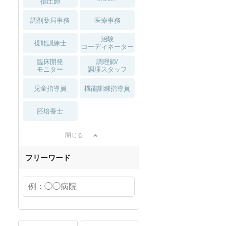
指圧師
調剤薬局事務
医療事務
治験
視能訓練士
コーディネーター
臨床開発
調理師/
モニター
調理スタッフ
児童指導員
機能訓練指導員
胚培養士
閉じる
フリーワード