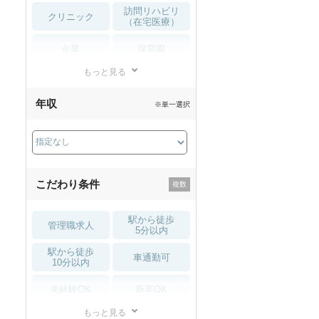
訪問リハビリ
クリニック
（在宅医療）
企業
保育園
もっと見る
小児リハビリ
整骨院
年収
※単一選択
接骨院
訪問マッサージ
薬局・
その他
ドラッグストア
こだわり条件
駅から徒歩
管理職求人
5分以内
駅から徒歩
車通勤可
10分以内
未経験OK
新卒OK
もっと見る