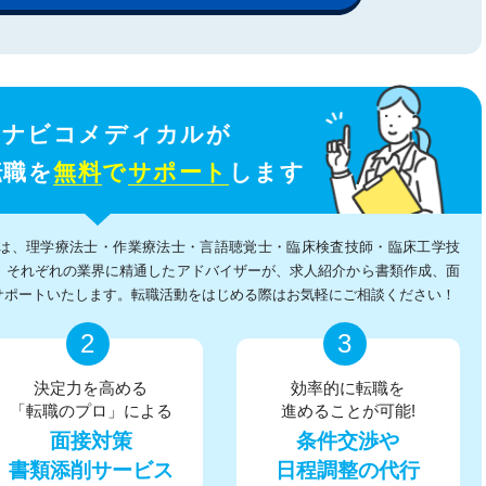
イナビコメディカルが
転職を
無料
で
サポート
します
は、理学療法士・作業療法士・言語聴覚士・臨床検査技師・臨床工学技
、それぞれの業界に精通したアドバイザーが、求人紹介から書類作成、面
サポートいたします。転職活動をはじめる際はお気軽にご相談ください！
2
3
決定力を高める
効率的に転職を
「転職のプロ」による
進めることが可能!
面接対策
条件交渉や
書類添削サービス
日程調整の代行