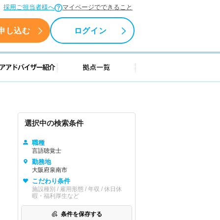
採用ご担当者様へ
マイページでできること
申し込む
ログイン
援情報
キャリアアドバイザー紹介
拠点一覧
選択中の検索条件
職種
言語聴覚士
勤務地
大阪府泉南市
こだわり条件
施設種別 / 雇用形態 / 年収 / 休日休
暇・福利厚生など
条件を保存する