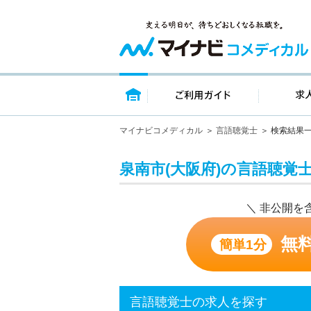
トップページ
ご利用ガイ
マイナビコメディカル
言語聴覚士
検索結果
泉南市(大阪府)の言語聴覚
＼ 非公開を
無
簡単1分
言語聴覚士の求人を探す