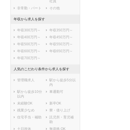
社員
泉大津市
高槻市
非常勤・パート
その他
貝塚市
守口市
年収から求人を探す
枚方市
茨木市
八尾市
泉佐野市
年収300万円～
年収350万円～
富田林市
寝屋川市
年収400万円～
年収450万円～
河内長野市
松原市
年収500万円～
年収550万円～
大東市
和泉市
年収600万円～
年収650万円～
箕面市
柏原市
年収700万円～
羽曳野市
門真市
摂津市
高石市
人気のこだわり条件から求人を探す
藤井寺市
東大阪市
管理職求人
駅から徒歩5分以
泉南市
四條畷市
内
交野市
大阪狭山市
駅から徒歩10分
車通勤可
阪南市
三島郡島本町
以内
豊能郡豊能町
豊能郡能勢町
未経験OK
新卒OK
泉北郡忠岡町
泉南郡熊取町
残業少なめ
寮・借り上げ
泉南郡田尻町
泉南郡岬町
住宅手当・補助
託児所・育児補
助
南河内郡太子町
南河内郡河南町
土日祝休
無資格 OK