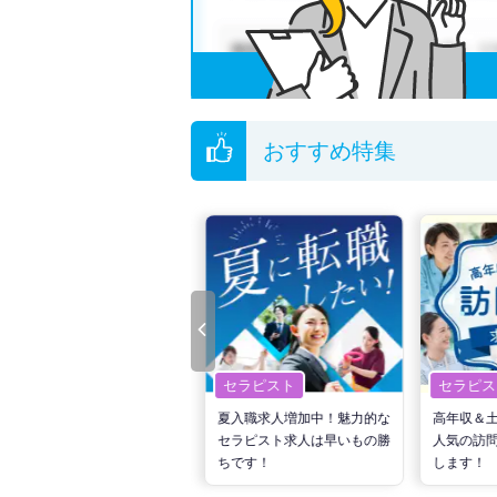
おすすめ特集
セラピスト
セラピスト
セラピス
転職で高収入を狙う！計画的
夏入職求人増加中！魅力的な
高年収＆
な活動でPTの好条件求人を
セラピスト求人は早いもの勝
人気の訪
見つけるには？
ちです！
します！