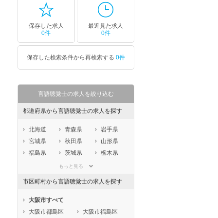
保存した求人
最近見た求人
0件
0件
保存した検索条件から再検索する
0件
言語聴覚士の求人を絞り込む
都道府県から言語聴覚士の求人を探す
北海道
青森県
岩手県
宮城県
秋田県
山形県
福島県
茨城県
栃木県
群馬県
埼玉県
千葉県
もっと見る
東京都
神奈川県
新潟県
市区町村から言語聴覚士の求人を探す
山梨県
長野県
富山県
石川県
福井県
岐阜県
大阪市すべて
静岡県
愛知県
三重県
大阪市都島区
大阪市福島区