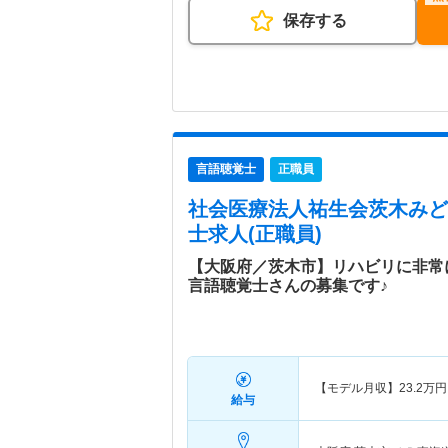
保存する
言語聴覚士
正職員
社会医療法人祐生会茨木みど
士求人(正職員)
【大阪府／茨木市】リハビリに非常
言語聴覚士さんの募集です♪
【モデル月収】
23.2
万円
給与