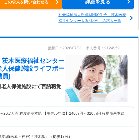
詳細を見る
この求人を問い合わせる
社会福祉法人恩賜財団済生会 茨木医療
福祉センター大阪府済生...の求人一覧
更新日：2026/07/31 求人番号：9124959
 茨木医療福祉センター
老人保健施設ライフポー
員)
護老人保健施設にて言語聴覚
～
26.7
万円
程度※基本給 【モデル年収】
240
万円～
320
万円
程度※基本給
本線(米原－神戸)「茨木駅」（徒歩13分）