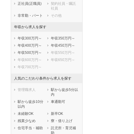
正社員(正職員)
契約社員・嘱託
泉大津市
高槻市
社員
貝塚市
守口市
非常勤・パート
その他
枚方市
茨木市
年収から求人を探す
八尾市
泉佐野市
富田林市
寝屋川市
年収300万円～
年収350万円～
河内長野市
松原市
年収400万円～
年収450万円～
大東市
和泉市
年収500万円～
年収550万円～
箕面市
柏原市
年収600万円～
年収650万円～
羽曳野市
門真市
年収700万円～
摂津市
高石市
藤井寺市
東大阪市
人気のこだわり条件から求人を探す
泉南市
四條畷市
管理職求人
駅から徒歩5分以
交野市
大阪狭山市
内
阪南市
三島郡島本町
駅から徒歩10分
車通勤可
豊能郡豊能町
豊能郡能勢町
以内
泉北郡忠岡町
泉南郡熊取町
未経験OK
新卒OK
泉南郡田尻町
泉南郡岬町
残業少なめ
寮・借り上げ
南河内郡太子町
南河内郡河南町
住宅手当・補助
託児所・育児補
助