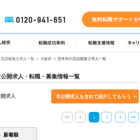
0120-941-651
無料転職サポートを
ド
求人検索
転職成功事例
転職支
言語聴覚士求人一覧
大阪府
茨木市の言語聴覚士求人一覧
士
公開求人・転職・募集情報一覧
公開求人
非公開求人を含めて紹介してもらう
<<
<
>
>>
1
2
新着順