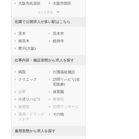
滋賀県
京都府
大阪府
大阪市此花区
大阪市西区
兵庫県
奈良県
和歌山県
大阪市港区
大阪市大正区
もっと見る
鳥取県
島根県
岡山県
大阪市天王寺区
大阪市浪速区
近隣で公開求人が多い駅はこちら
広島県
山口県
徳島県
大阪市西淀川区
大阪市東淀川区
香川県
愛媛県
高知県
大阪市東成区
大阪市生野区
茨木
茨木市
福岡県
佐賀県
長崎県
大阪市旭区
大阪市城東区
南茨木
総持寺
熊本県
大分県
宮崎県
大阪市阿倍野区
大阪市住吉区
豊川(大阪)
鹿児島県
沖縄県
大阪市東住吉区
大阪市西成区
仕事内容・施設形態から求人を探す
大阪市淀川区
大阪市鶴見区
大阪市住之江区
大阪市平野区
病院
介護福祉施設
大阪市北区
大阪市中央区
クリニック
訪問リハビリ(在
宅医療)
堺市すべて
企業
保育園
堺市堺区
堺市中区
小児リハビリ
整骨院
堺市東区
堺市西区
接骨院
訪問マッサージ
堺市南区
堺市北区
薬局・ドラッグ
その他
堺市美原区
ストア
市部
岸和田市
豊中市
雇用形態から求人を探す
池田市
吹田市