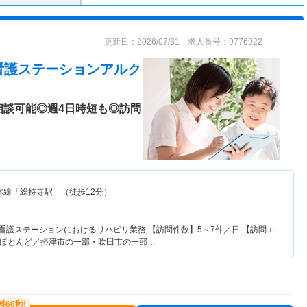
更新日：2026/07/31 求人番号：9776922
看護ステーションアルク
相談可能◎週4日時短も◎訪問
本線「総持寺駅」（徒歩12分）
護看護ステーションにおけるリハビリ業務 【訪問件数】5～7件／日 【訪問エ
ほとんど／摂津市の一部・吹田市の一部…