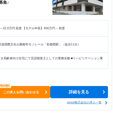
募集♪
～
32.0
万円
程度 【モデル年収】
456
万円～
程度
鉄道国際文化公園都市モノレール「彩都西駅」（徒歩11分）
付き高齢者向け住宅にて言語聴覚士としての業務全般 ■リハビリテーション業
詳細を見る
この求人を問い合わせる
opsol株式会社の求人一覧