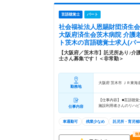
言語聴覚士
パート
社会福祉法人恩賜財団済生会
大阪府済生会茨木病院 介護
ト茨木
の言語聴覚士求人(パー
【大阪府／茨木市】託児所あり♪介
士さん募集です！＜非常勤＞
大阪府 茨木市
ＪＲ東海道
勤務地
【仕事内容】 ■言語聴
施設利用者さんのリハビ
仕事内容
車通勤可
残業少なめ
託児所・育児補