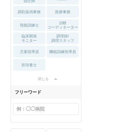
指圧師
調剤薬局事務
医療事務
治験
視能訓練士
コーディネーター
臨床開発
調理師/
モニター
調理スタッフ
児童指導員
機能訓練指導員
胚培養士
閉じる
フリーワード