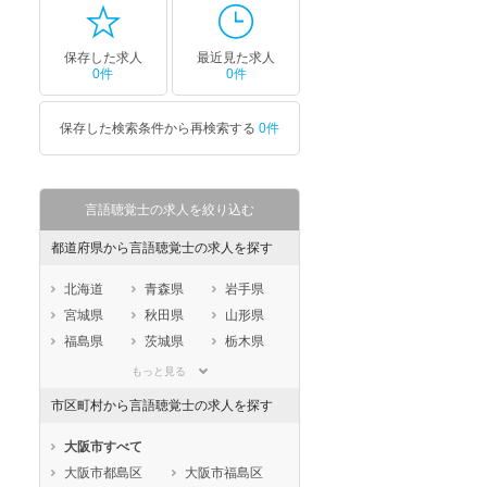
保存した求人
最近見た求人
0件
0件
保存した検索条件から再検索する
0件
言語聴覚士の求人を絞り込む
都道府県から言語聴覚士の求人を探す
北海道
青森県
岩手県
宮城県
秋田県
山形県
福島県
茨城県
栃木県
群馬県
埼玉県
千葉県
もっと見る
東京都
神奈川県
新潟県
市区町村から言語聴覚士の求人を探す
山梨県
長野県
富山県
石川県
福井県
岐阜県
大阪市すべて
静岡県
愛知県
三重県
大阪市都島区
大阪市福島区