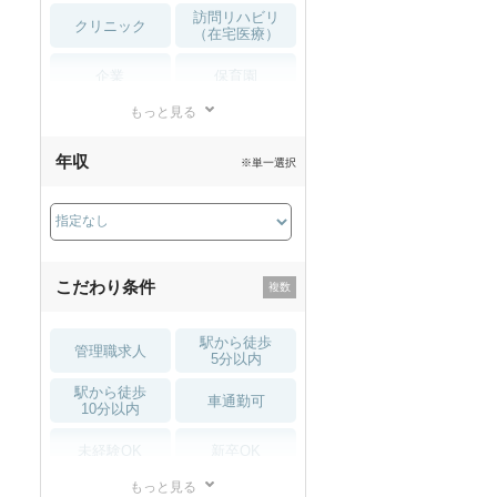
訪問リハビリ
クリニック
（在宅医療）
企業
保育園
もっと見る
小児リハビリ
整骨院
年収
※単一選択
接骨院
訪問マッサージ
薬局・
その他
ドラッグストア
こだわり条件
駅から徒歩
管理職求人
5分以内
駅から徒歩
車通勤可
10分以内
未経験OK
新卒OK
もっと見る