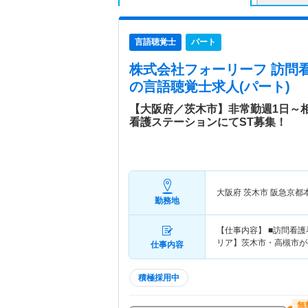
言語聴覚士
パート
株式会社フォーリーフ 訪問
の言語聴覚士求人(パート)
【大阪府／茨木市】非常勤週1日～
看護ステーションにてST募集！
大阪府 茨木市
阪急京都
勤務地
【仕事内容】 ■訪問看
リア】茨木市・高槻市が
仕事内容
積極採用中