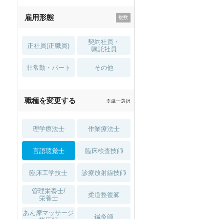
残業少なめ
寮・借り上げ
雇用形態
託児所・
住宅手当・補助
育児補助
契約社員・
正社員(正職員)
土日祝休
無資格 OK
嘱託社員
非常勤・パート
積極採用中
WEB面接OK
その他
2027年4月入職可
夏～秋入職可
職種を変更する
※単一選択
1月入職可
理学療法士
作業療法士
言語聴覚士
臨床検査技師
臨床工学技士
診療放射線技師
管理栄養士/
柔道整復師
栄養士
あん摩マッサージ
鍼灸師