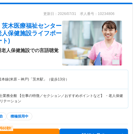
更新日：2026/07/31 求人番号：10234806
 茨木医療福祉センター
老人保健施設ライフポー
ト)
護老人保健施設での言語聴覚
本線(米原－神戸)「茨木駅」（徒歩13分）
覚士業務全般 【仕事の特徴／セクション／おすすめポイントなど】 ・老人保健
リテーション
助
積極採用中