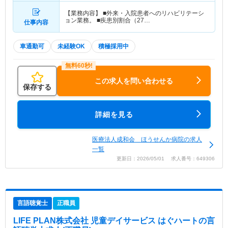
【業務内容】 ■外来・入院患者へのリハビリテーシ
ョン業務。 ■疾患別割合（27…
仕事内容
車通勤可
未経験OK
積極採用中
この求人を問い合わせる
保存する
詳細を見る
医療法人成和会 ほうせんか病院の求人
一覧
更新日：2026/05/01 求人番号：649306
言語聴覚士
正職員
LIFE PLAN株式会社 児童デイサービス はぐハート
の言