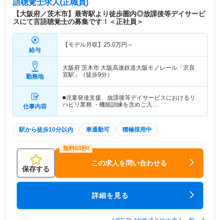
語聴覚士求人(正職員)
【大阪府／茨木市】最寄駅より徒歩圏内◎放課後等デイサービ
スにて言語聴覚士の募集です！＜正社員＞
【モデル月収】
25.0
万円～
給与
大阪府 茨木市
大阪高速鉄道大阪モノレール「沢良
宜駅」（徒歩9分）
勤務地
■児童発達支援、放課後等デイサービスにおけるリ
ハビリ業務 ・機能訓練を含めご入…
仕事内容
駅から徒歩10分以内
車通勤可
積極採用中
この求人を問い合わせる
保存する
詳細を見る