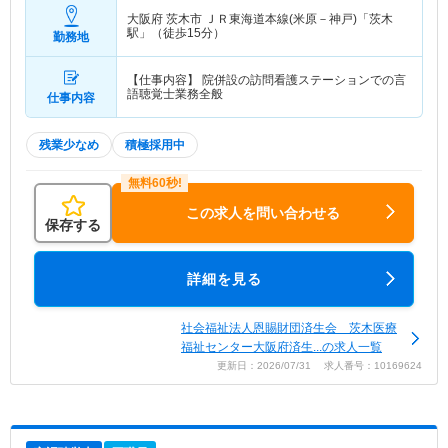
大阪府 茨木市
ＪＲ東海道本線(米原－神戸)「茨木
駅」（徒歩15分）
勤務地
【仕事内容】 院併設の訪問看護ステーションでの言
語聴覚士業務全般
仕事内容
残業少なめ
積極採用中
この求人を問い合わせる
保存する
詳細を見る
社会福祉法人恩賜財団済生会 茨木医療
福祉センター大阪府済生...の求人一覧
更新日：2026/07/31 求人番号：10169624