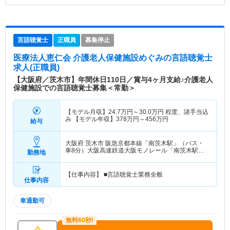
言語聴覚士
正職員
募集停止
医療法人恵仁会 介護老人保健施設めぐみ
の言語聴覚士
求人(正職員)
【大阪府／茨木市】年間休日110日／賞与4ヶ月支給♪介護老人
保健施設での言語聴覚士募集＜常勤＞
【モデル月収】
24.7
万円～
30.0
万円
程度、諸手当込
み 【モデル年収】
378
万円～
456
万円
給与
大阪府 茨木市
阪急京都本線「南茨木駅」（バス・
車8分）大阪高速鉄道大阪モノレール「南茨木駅」
勤務地
（バス・車8分）
【仕事内容】 ■言語聴覚士業務全般
仕事内容
車通勤可