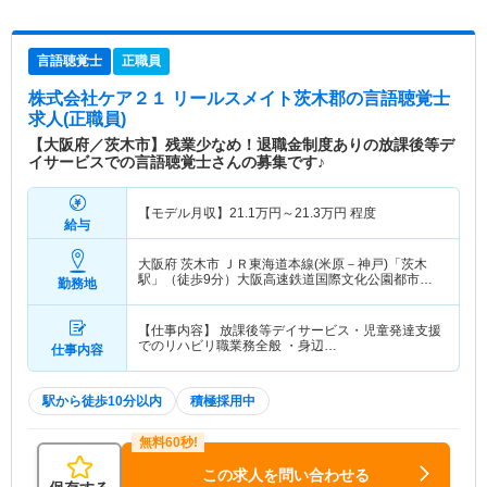
言語聴覚士
正職員
株式会社ケア２１ リールスメイト茨木郡
の言語聴覚士
求人(正職員)
【大阪府／茨木市】残業少なめ！退職金制度ありの放課後等デ
イサービスでの言語聴覚士さんの募集です♪
【モデル月収】
21.1
万円～
21.3
万円
程度
給与
大阪府 茨木市
ＪＲ東海道本線(米原－神戸)「茨木
駅」（徒歩9分）大阪高速鉄道国際文化公園都市モ
勤務地
ノレール「豊川(大阪)駅」（徒歩9分）
【仕事内容】 放課後等デイサービス・児童発達支援
でのリハビリ職業務全般 ・身辺…
仕事内容
駅から徒歩10分以内
積極採用中
この求人を問い合わせる