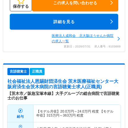
この求人を問い合わせる
保存する
詳細を見る
医療法人成和会 北大阪ほうせんか病院
の求人一覧
更新日：2026/07/31 求人番号：9103669
言語聴覚士
正職員
社会福祉法人恩賜財団済生会 茨木医療福祉センター大
阪府済生会茨木病院
の言語聴覚士求人(正職員)
【茨木市／阪急宝塚本線】大手グループの総合病院で言語聴覚
士のお仕事
【モデル月収】
20.0
万円～
24.0
万円
程度 【モデル
年収】
315
万円～
363
万円
程度
給与