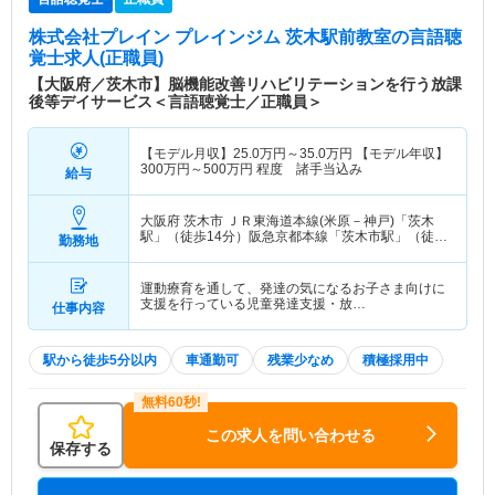
株式会社プレイン プレインジム 茨木駅前教室
の言語聴
覚士求人(正職員)
【大阪府／茨木市】脳機能改善リハビリテーションを行う放課
後等デイサービス＜言語聴覚士／正職員＞
【モデル月収】
25.0
万円～
35.0
万円
【モデル年収】
300
万円～
500
万円
程度 諸手当込み
給与
大阪府 茨木市
ＪＲ東海道本線(米原－神戸)「茨木
駅」（徒歩14分）阪急京都本線「茨木市駅」（徒歩
勤務地
3分）
運動療育を通して、発達の気になるお子さま向けに
支援を行っている児童発達支援・放…
仕事内容
駅から徒歩5分以内
車通勤可
残業少なめ
積極採用中
この求人を問い合わせる
保存する