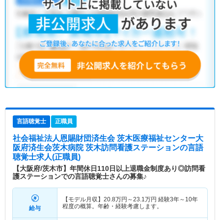
言語聴覚士
正職員
社会福祉法人恩賜財団済生会 茨木医療福祉センター大
阪府済生会茨木病院 茨木訪問看護ステーション
の言語
聴覚士求人(正職員)
【大阪府/茨木市】年間休日110日以上退職金制度あり◎訪問看
護ステーションでの言語聴覚士さんの募集♪
【モデル月収】
20.8
万円～
23.1
万円
経験3年～10年
程度の概算。年齢・経験考慮します。
給与