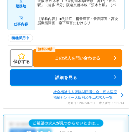
大阪府 茨木市
ＪＲ東海道本線(米原－神戸)「茨木
駅」（徒歩15分）阪急京都本線「茨木市駅」（バ
勤務地
ス・車10分）
【業務内容】 ■失語症・構音障害・音声障害・高次
脳機能障害・嚥下障害におけるリ…
仕事内容
積極採用中
この求人を問い合わせる
保存する
詳細を見る
社会福祉法人恩賜財団済生会 茨木医療
福祉センター大阪府済生...の求人一覧
更新日：2026/07/31 求人番号：521744