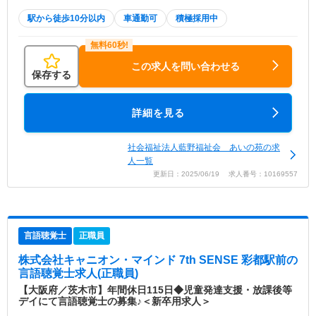
駅から徒歩10分以内
車通勤可
積極採用中
この求人を問い合わせる
保存する
詳細を見る
社会福祉法人藍野福祉会 あいの苑の求
人一覧
更新日：2025/06/19 求人番号：10169557
言語聴覚士
正職員
株式会社キャニオン・マインド 7th SENSE 彩都駅前
の
言語聴覚士求人(正職員)
【大阪府／茨木市】年間休日115日◆児童発達支援・放課後等
デイにて言語聴覚士の募集♪＜新卒用求人＞