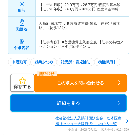
【モデル月収】
20.0
万円～
26.7
万円
程度※基本給
【モデル年収】
240
万円～
320
万円
程度※基本給
給与
×12か月
大阪府 茨木市
ＪＲ東海道本線(米原－神戸)「茨木
駅」（徒歩13分）
勤務地
【仕事内容】 ■言語聴覚士業務全般 【仕事の特徴／
セクション／おすすめポイン…
仕事内容
車通勤可
残業少なめ
託児所・育児補助
積極採用中
この求人を問い合わせる
保存する
詳細を見る
社会福祉法人恩賜財団済生会 茨木医療
福祉センター大阪府済生...の求人一覧
更新日：2026/07/31 求人番号：9124959