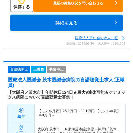
最新の募集状況を問い合わせる
保存する
詳細を見る
医療法人恵仁会の求人一覧
更新日：2025/09/30 求人番号：9101002
言語聴覚士
正職員
募集停止
医療法人医誠会 茨木医誠会病院
の言語聴覚士求人(正職
員)
【大阪府／茨木市】年間休日124日★最大9連休可能★ケアミッ
クス病院において言語聴覚士募集！
【モデル月収】
25.1
万円～
28.1
万円
【モデル年収】
349
万円～
給与
大阪府 茨木市
ＪＲ東海道本線(米原－神戸)「茨木