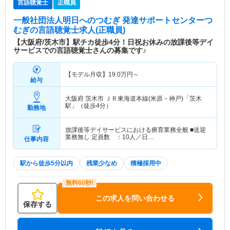
言語聴覚士
正職員
一般社団法人明日へのつむぎ 発達サポートセンターつ
むぎ
の言語聴覚士求人(正職員)
【大阪府/茨木市】駅チカ徒歩4分！日祝お休みの放課後等デイ
サービスでの言語聴覚士さんの募集です♪
【モデル月収】
19.0
万円～
給与
大阪府 茨木市
ＪＲ東海道本線(米原－神戸)「茨木
駅」（徒歩4分）
勤務地
放課後等デイサービスにおける療育業務全般 ■送迎
業務無し 定員数 ：10人／日…
仕事内容
駅から徒歩5分以内
残業少なめ
積極採用中
この求人を問い合わせる
保存する