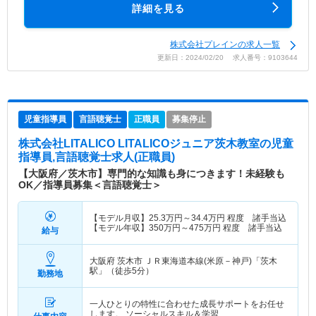
詳細を見る
株式会社プレインの求人一覧
更新日：2024/02/20 求人番号：9103644
児童指導員
言語聴覚士
正職員
募集停止
株式会社LITALICO LITALICOジュニア茨木教室
の児童
指導員,言語聴覚士求人(正職員)
【大阪府／茨木市】専門的な知識も身につきます！未経験も
OK／指導員募集＜言語聴覚士＞
【モデル月収】
25.3
万円～
34.4
万円
程度 諸手当込
【モデル年収】
350
万円～
475
万円
程度 諸手当込
給与
大阪府 茨木市
ＪＲ東海道本線(米原－神戸)「茨木
駅」（徒歩5分）
勤務地
一人ひとりの特性に合わせた成長サポートをお任せ
します。 ソーシャルスキル＆学習…