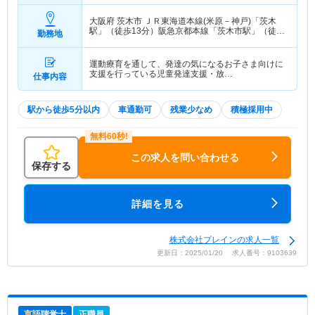
大阪府 茨木市
ＪＲ東海道本線(米原－神戸)「茨木
駅」（徒歩13分）阪急京都本線「茨木市駅」（徒歩
勤務地
5分）
運動療育を通して、発達の気になるお子さま向けに
支援を行っている児童発達支援・放…
仕事内容
駅から徒歩5分以内
車通勤可
残業少なめ
積極採用中
この求人を問い合わせる
保存する
詳細を見る
株式会社プレインの求人一覧
更新日：2025/01/20 求人番号：9103639
言語聴覚士
正職員