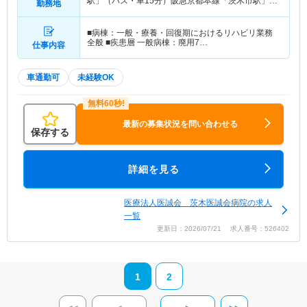
駅」（バス・車15分）阪急京都本線「茨木市駅」
勤務地
（バス・車15分）
■病棟：一般・療養・回復期におけるリハビリ業務
全般 ■疾患層 一般病棟：廃用7…
仕事内容
車通勤可
未経験OK
最新の募集状況を問い合わせる
保存する
詳細を見る
医療法人医誠会 茨木医誠会病院の求人
一覧
更新日：2026/07/21 求人番号：526402
1
2