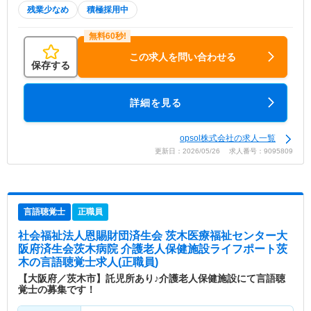
残業少なめ
積極採用中
この求人を問い合わせる
保存する
詳細を見る
opsol株式会社の求人一覧
更新日：2026/05/26 求人番号：9095809
言語聴覚士
正職員
社会福祉法人恩賜財団済生会 茨木医療福祉センター大
阪府済生会茨木病院 介護老人保健施設ライフポート茨
木
の言語聴覚士求人(正職員)
【大阪府／茨木市】託児所あり♪介護老人保健施設にて言語聴
覚士の募集です！