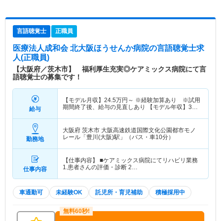
言語聴覚士
正職員
医療法人成和会 北大阪ほうせんか病院
の言語聴覚士求
人(正職員)
【大阪府／茨木市】 福利厚生充実◎ケアミックス病院にて言
語聴覚士の募集です！
【モデル月収】
24.5
万円～
※経験加算あり ※試用
期間終了後、給与の見直しあり 【モデル年収】
360
給与
万円～
程度（賞与別） ※専門学校（3年制）モデル
大阪府 茨木市
大阪高速鉄道国際文化公園都市モノ
レール「豊川(大阪)駅」（バス・車10分）
勤務地
【仕事内容】 ■ケアミックス病院にてリハビリ業務
1.患者さんの評価・診断 2…
仕事内容
車通勤可
未経験OK
託児所・育児補助
積極採用中