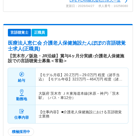
LIFE PLAN株式会社の求人一覧
更新日：2026/04/27 求人番号：10258080
言語聴覚士
正職員
医療法人恵仁会 介護老人保健施設たんぽぽ
の言語聴覚
士求人(正職員)
【茨木市／阪急・JR沿線】賞与4ヶ月分実績♪介護老人保健施
設での言語聴覚士募集＜常勤＞
【モデル月収】
20.2
万円～
29.0
万円
程度（諸手当
込） 【モデル年収】
323
万円～
464
万円
程度（諸手
給与
当込）
大阪府 茨木市
ＪＲ東海道本線(米原－神戸)「茨木
駅」（バス・車12分）
勤務地
【仕事内容】 ■介護老人保健施設における言語聴覚
士業務
仕事内容
積極採用中