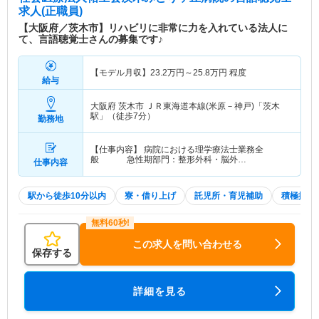
求人(正職員)
【大阪府／茨木市】リハビリに非常に力を入れている法人に
て、言語聴覚士さんの募集です♪
【モデル月収】
23.2
万円～
25.8
万円
程度
給与
大阪府 茨木市
ＪＲ東海道本線(米原－神戸)「茨木
駅」（徒歩7分）
勤務地
【仕事内容】 病院における理学療法士業務全
般 急性期部門：整形外科・脳外…
仕事内容
駅から徒歩10分以内
寮・借り上げ
託児所・育児補助
積極採用
この求人を問い合わせる
保存する
詳細を見る