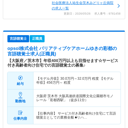
社会医療法人祐生会茨木みどりヶ丘病院
の求人一覧
更新日：2026/05/26 求人番号：9781458
言語聴覚士
正職員
opsol株式会社 パリアティブケアホームゆきの彩都
の
言語聴覚士求人(正職員)
【大阪府／茨木市】年収400万円以上も目指せます☆サービス
付き高齢者向け住宅での言語聴覚士の募集♪
【モデル月収】
30.0
万円～
32.0
万円
程度 【モデル
年収】
456
万円～
程度
給与
大阪府 茨木市
大阪高速鉄道国際文化公園都市モノ
レール「彩都西駅」（徒歩11分）
勤務地
【仕事内容】 サービス付き高齢者向け住宅にて言語
聴覚士としての業務全般 ■リハ…
仕事内容