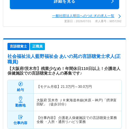
詳細を見る
一般社団法人明日へのつむぎの求人一覧
更新日：2026/07/31 求人番号：9857292
言語聴覚士
正職員
社会福祉法人藍野福祉会 あいの苑
の言語聴覚士求人(正
職員)
【大阪府/茨木市】残業少なめ！年間休日110日以上！介護老人
保健施設での言語聴覚士さんの募集です♪
【モデル月収】
21.3
万円～
30.0
万円
給与
大阪府 茨木市
ＪＲ東海道本線(米原－神戸)「摂津富
田駅」（徒歩10分）
勤務地
【仕事内容】 介護老人保健施設での言語聴覚士業務
全般 ・入所・通所リハビリ業務
仕事内容