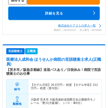
保存する
詳細を見る
株式会社ケア２１の求人一覧
更新日：2025/02/27 求人番号：9876990
言語聴覚士
正職員
医療法人成和会 ほうせんか病院
の言語聴覚士求人(正職
員)
【茨木市／阪急京都線】送迎バスあり／日祝休み！病院で言語
聴覚士のお仕事
【モデル月収】
26.0
万円～
程度 【モデル年収】
312
万円～
程度（賞与別）
給与
大阪府 茨木市
大阪高速鉄道国際文化公園都市モノ
レール「豊川(大阪)駅」（バス・車6分）
勤務地