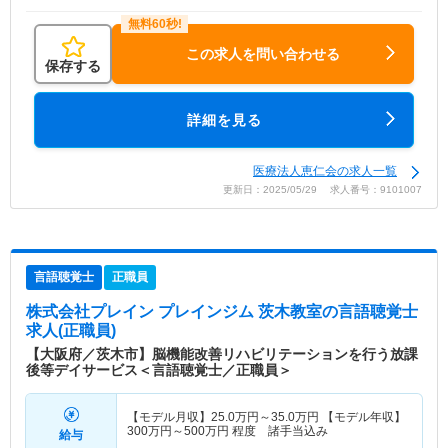
この求人を問い合わせる
保存する
詳細を見る
医療法人恵仁会の求人一覧
更新日：2025/05/29 求人番号：9101007
言語聴覚士
正職員
株式会社プレイン プレインジム 茨木教室
の言語聴覚士
求人(正職員)
【大阪府／茨木市】脳機能改善リハビリテーションを行う放課
後等デイサービス＜言語聴覚士／正職員＞
【モデル月収】
25.0
万円～
35.0
万円
【モデル年収】
300
万円～
500
万円
程度 諸手当込み
給与