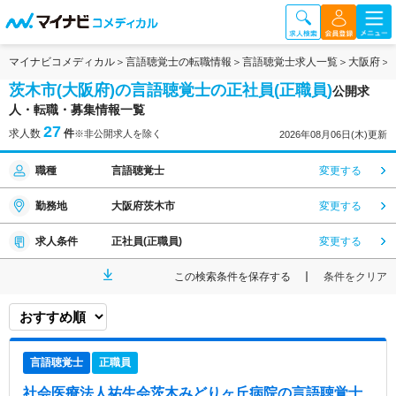
マイナビコメディカル
言語聴覚士の転職情報
言語聴覚士求人一覧
大阪府
茨木市(大阪府)の言語聴覚士の正社員(正職員)
公開求
人・転職・募集情報一覧
27
求人数
件
※非公開求人を除く
2026年08月06日(木)更新
職種
言語聴覚士
変更する
勤務地
大阪府茨木市
変更する
求人条件
正社員(正職員)
変更する
この検索条件を保存する
条件をクリア
言語聴覚士
正職員
社会医療法人祐生会茨木みどりヶ丘病院
の言語聴覚士