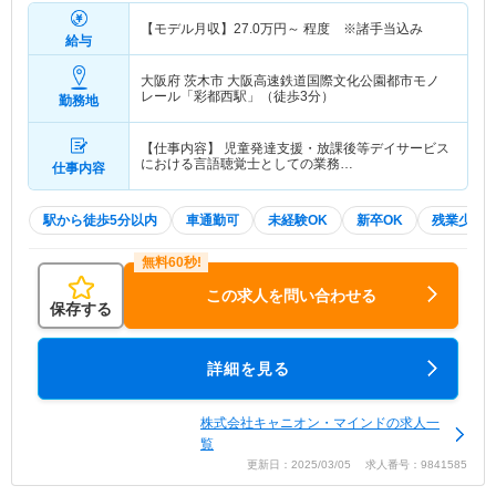
【モデル月収】
27.0
万円～
程度 ※諸手当込み
給与
大阪府 茨木市
大阪高速鉄道国際文化公園都市モノ
レール「彩都西駅」（徒歩3分）
勤務地
【仕事内容】 児童発達支援・放課後等デイサービス
における言語聴覚士としての業務…
仕事内容
駅から徒歩5分以内
車通勤可
未経験OK
新卒OK
残業少な
この求人を問い合わせる
保存する
詳細を見る
株式会社キャニオン・マインドの求人一
覧
更新日：2025/03/05 求人番号：9841585