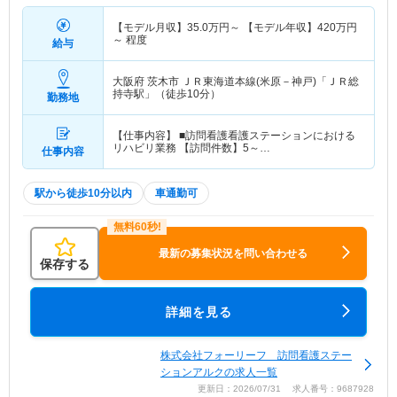
【モデル月収】
35.0
万円～
【モデル年収】
420
万円
～
程度
給与
大阪府 茨木市
ＪＲ東海道本線(米原－神戸)「ＪＲ総
持寺駅」（徒歩10分）
勤務地
【仕事内容】 ■訪問看護看護ステーションにおける
リハビリ業務 【訪問件数】5～…
仕事内容
駅から徒歩10分以内
車通勤可
最新の募集状況を問い合わせる
保存する
詳細を見る
株式会社フォーリーフ 訪問看護ステー
ションアルクの求人一覧
更新日：2026/07/31 求人番号：9687928