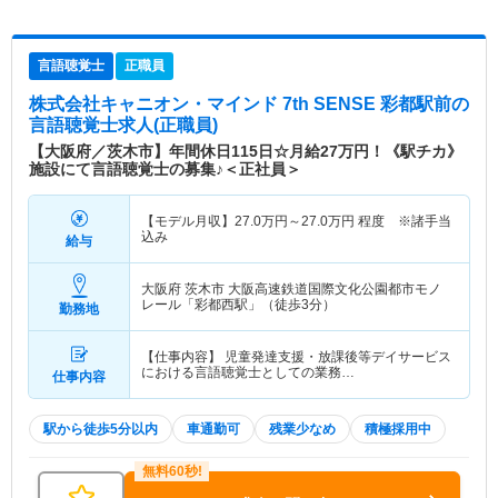
言語聴覚士
正職員
株式会社キャニオン・マインド 7th SENSE 彩都駅前
の
言語聴覚士求人(正職員)
【大阪府／茨木市】年間休日115日☆月給27万円！《駅チカ》
施設にて言語聴覚士の募集♪＜正社員＞
【モデル月収】
27.0
万円～
27.0
万円
程度 ※諸手当
込み
給与
大阪府 茨木市
大阪高速鉄道国際文化公園都市モノ
レール「彩都西駅」（徒歩3分）
勤務地
【仕事内容】 児童発達支援・放課後等デイサービス
における言語聴覚士としての業務…
仕事内容
駅から徒歩5分以内
車通勤可
残業少なめ
積極採用中