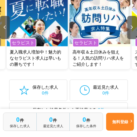
セラピスト
セラピスト
夏入職求人増加中！魅力的
高年収＆土日休みを狙え
なセラピスト求人は早いも
る！人気の訪問リハ求人を
の勝ちです！
ご紹介します！
保存した求人
最近見た求人
0件
0件
保存した検索条件から再検索する
0件
0
0
0
件
件
件
無料登録
保存した求人
最近見た求人
保存した条件
最近見た求人