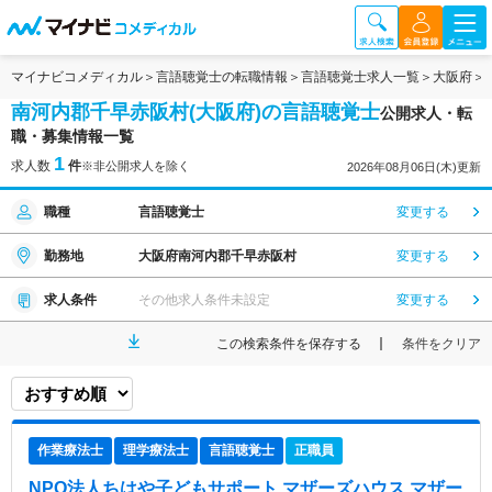
マイナビコメディカル
言語聴覚士の転職情報
言語聴覚士求人一覧
大阪府
南河内郡千早赤阪村(大阪府)の言語聴覚士
公開求人・転
職・募集情報一覧
1
求人数
件
※非公開求人を除く
2026年08月06日(木)更新
職種
言語聴覚士
変更する
勤務地
大阪府南河内郡千早赤阪村
変更する
求人条件
その他求人条件未設定
変更する
この検索条件を保存する
条件をクリア
作業療法士
理学療法士
言語聴覚士
正職員
NPO法人ちはや子どもサポート マザーズハウス マザー