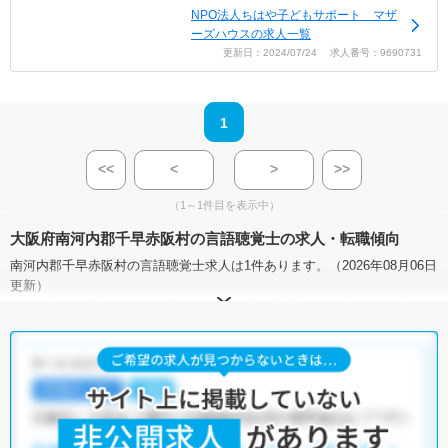
NPO法人ちはや子どもサポート マザ
ーズハウスの求人一覧
更新日：2024/07/24 求人番号：9690731
1
<<
<
>
>>
（1～1件目を表示中）
大阪府南河内郡千早赤阪村の言語聴覚士の求人・転職傾向
南河内郡千早赤阪村の言語聴覚士求人は1件あります。（2026年08月06日
更新）
サイト上に掲載されている求人の他に、
非公開求人
もございます。
無料
転職支援サービス
にお申し込みいただくと、全求人からご希望条件に合
う求人を提案させていただきます。
南河内郡千早赤阪村の言語聴覚士求人では以下のような条件が人気で
す。
・
積極採用中
・
残業少なめ
・
正社員(正職員)
・
小児リハビリ