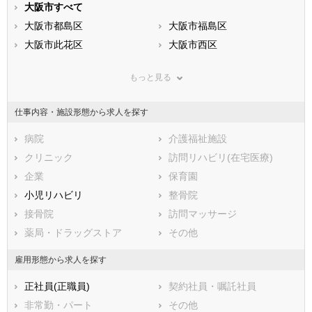
静岡県
大阪市すべて
愛知県
三重県
滋賀県
大阪市都島区
京都府
大阪市福島区
大阪府
兵庫県
大阪市此花区
奈良県
大阪市西区
和歌山県
鳥取県
大阪市港区
島根県
大阪市大正区
岡山県
もっと見る
広島県
大阪市天王寺区
山口県
大阪市浪速区
徳島県
香川県
大阪市西淀川区
愛媛県
大阪市東淀川区
高知県
仕事内容・施設形態から求人を探す
福岡県
大阪市東成区
佐賀県
大阪市生野区
長崎県
熊本県
大阪市旭区
病院
大分県
大阪市城東区
介護福祉施設
宮崎県
鹿児島県
大阪市阿倍野区
クリニック
沖縄県
大阪市住吉区
訪問リハビリ(在宅医療)
大阪市東住吉区
企業
大阪市西成区
保育園
大阪市淀川区
小児リハビリ
大阪市鶴見区
整骨院
大阪市住之江区
接骨院
大阪市平野区
訪問マッサージ
大阪市北区
薬局・ドラッグストア
大阪市中央区
その他
堺市すべて
雇用形態から求人を探す
堺市堺区
堺市中区
正社員(正職員)
契約社員・嘱託社員
堺市東区
堺市西区
非常勤・パート
その他
堺市南区
堺市北区