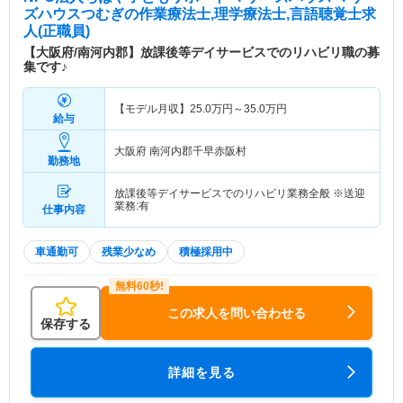
ズハウスつむぎ
の作業療法士,理学療法士,言語聴覚士求
人(正職員)
【大阪府/南河内郡】放課後等デイサービスでのリハビリ職の募
集です♪
【モデル月収】
25.0
万円～
35.0
万円
給与
大阪府 南河内郡千早赤阪村
勤務地
放課後等デイサービスでのリハビリ業務全般 ※送迎
業務:有
仕事内容
車通勤可
残業少なめ
積極採用中
この求人を問い合わせる
保存する
詳細を見る