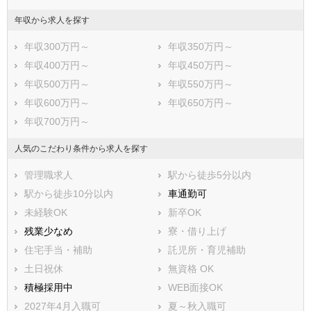
堺市美原区
年収から求人を探す
市部
年収300万円～
年収350万円～
岸和田市
豊中市
年収400万円～
年収450万円～
池田市
吹田市
年収500万円～
年収550万円～
泉大津市
高槻市
年収600万円～
年収650万円～
貝塚市
守口市
年収700万円～
枚方市
茨木市
八尾市
泉佐野市
人気のこだわり条件から求人を探す
富田林市
寝屋川市
管理職求人
駅から徒歩5分以内
河内長野市
松原市
駅から徒歩10分以内
車通勤可
大東市
和泉市
未経験OK
新卒OK
箕面市
柏原市
残業少なめ
寮・借り上げ
羽曳野市
門真市
住宅手当・補助
託児所・育児補助
摂津市
高石市
土日祝休
無資格 OK
藤井寺市
東大阪市
積極採用中
WEB面接OK
泉南市
四條畷市
2027年4月入職可
夏～秋入職可