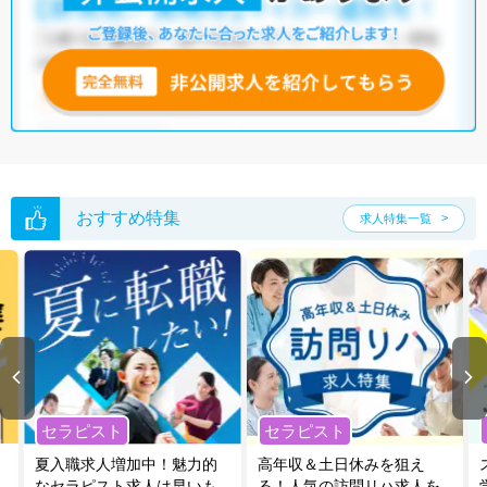
他の条件でも人気の求人がございますので、「こだわり条件」から検索
いただくか、お気軽にお問い合わせください。
全国の言語聴覚士求人
から検索いただくことも可能です。
無料転職支援サービス
にお申し込みいただくと、ご希望条件をヒアリン
グした上で求人をご提案いたします。
ご希望条件がまだ定まっていない方は
人気の希望条件をピックアップし
た求人特集
をぜひご活用ください。
転職支援の他、情報収集や募集状況の確認も、お気軽にご相談くださ
い。
おすすめ特集
求人特集一覧
セラピスト
セラピスト
夏入職求人増加中！魅力的
高年収＆土日休みを狙え
なセラピスト求人は早いも
る！人気の訪問リハ求人を