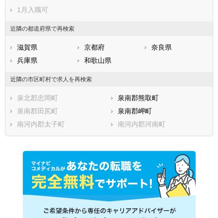
交野市
大阪狭山市
1月入職可
阪南市
三島郡島本町
豊能郡豊能町
豊能郡能勢町
近隣の都道府県で再検索
泉北郡忠岡町
泉南郡熊取町
滋賀県
京都府
奈良県
泉南郡田尻町
泉南郡岬町
兵庫県
和歌山県
南河内郡太子町
南河内郡河南町
近隣の市区町村で求人を再検索
南河内郡千早赤阪村
泉北郡忠岡町
泉南郡熊取町
泉南郡田尻町
泉南郡岬町
南河内郡太子町
南河内郡河南町