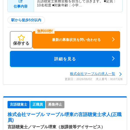
言語聴覚士業務全般を担当して頂きます。 ■定員：
10名程度 ■対象年齢：小学…
仕事内容
駅から徒歩5分以内
最新の募集状況を問い合わせる
保存する
詳細を見る
株式会社マーブルの求人一覧
更新日：2026/06/02 求人番号：9107328
言語聴覚士
正職員
募集停止
株式会社マーブル マーブル堺東
の言語聴覚士求人(正職
員)
言語聴覚士／マーブル堺東（放課後等デイサービス）