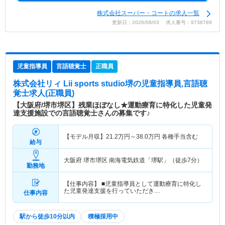
株式会社スーパー・コートの求人一覧
更新日：2026/08/03 求人番号：9738789
児童指導員
言語聴覚士
正職員
株式会社リィ Lii sports studio堺
の児童指導員,言語聴
覚士求人(正職員)
【大阪府/堺市堺区】残業ほぼなし★運動療育に特化した児童発
達支援施設での言語聴覚士さんの募集です♪
【モデル月収】
21.2
万円～
38.0
万円
各種手当含む
給与
大阪府 堺市堺区
南海電気鉄道「堺駅」（徒歩7分）
勤務地
【仕事内容】 ■児童指導員として運動療育に特化し
た児童発達支援を行っていただき…
仕事内容
駅から徒歩10分以内
積極採用中