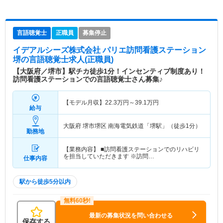
言語聴覚士
正職員
募集停止
イデアルシーズ株式会社 パリエ訪問看護ステーション
堺
の言語聴覚士求人(正職員)
【大阪府／堺市】駅チカ徒歩1分！インセンティブ制度あり！
訪問看護ステーションでの言語聴覚士さん募集♪
【モデル月収】
22.3
万円～
39.1
万円
給与
大阪府 堺市堺区
南海電気鉄道「堺駅」（徒歩1分）
勤務地
【業務内容】 ■訪問看護ステーションでのリハビリ
を担当していただきます ※訪問…
仕事内容
駅から徒歩5分以内
最新の募集状況を問い合わせる
保存する