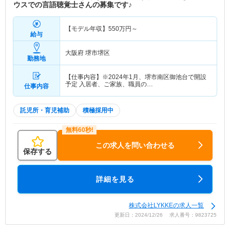
ウスでの言語聴覚士さんの募集です♪
【モデル年収】
550
万円～
給与
大阪府 堺市堺区
勤務地
【仕事内容】※2024年1月、堺市南区御池台で開設
予定 入居者、ご家族、職員の…
仕事内容
託児所・育児補助
積極採用中
この求人を問い合わせる
保存する
詳細を見る
株式会社LYKKEの求人一覧
更新日：2024/12/26 求人番号：9823725