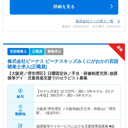
詳細を見る
株式会社リィの求人一覧
更新日：2025/12/22 求人番号：10232129
言語聴覚士
正職員
募集停止
株式会社ビーナス ビーナスキッズみくにがおか
の言語
聴覚士求人(正職員)
【大阪府／堺市堺区】日曜固定休／手当・研修制度充実♪放課
後等デイ・児童発達支援でのセラピスト募集
【モデル月収】
32.5
万円～
満3～5年モデル 【モデ
ル年収】
390
万円～
満3～5年モデル
給与
大阪府 堺市堺区
ＪＲ阪和線(天王寺－和歌山)「堺市
駅」（徒歩5分）
勤務地
放課後等デイサービスにおける児童指導員業務 ■放