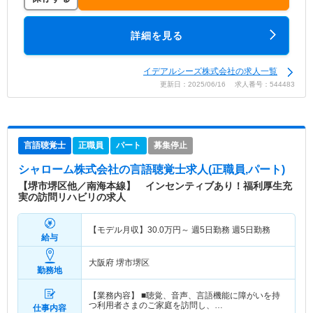
詳細を見る
イデアルシーズ株式会社の求人一覧
更新日：2025/06/16 求人番号：544483
言語聴覚士
正職員
パート
募集停止
シャローム株式会社
の言語聴覚士求人(正職員,パート)
【堺市堺区他／南海本線】 インセンティブあり！福利厚生充
実の訪問リハビリの求人
【モデル月収】
30.0
万円～
週5日勤務 週5日勤務
給与
大阪府 堺市堺区
勤務地
【業務内容】 ■聴覚、音声、言語機能に障がいを持
つ利用者さまのご家庭を訪問し、…
仕事内容