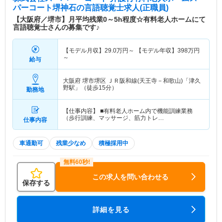
パーコート堺神石
の言語聴覚士求人(正職員)
【大阪府／堺市】月平均残業0～5h程度☆有料老人ホームにて
言語聴覚士さんの募集です♪
【モデル月収】
29.0
万円～
【モデル年収】
398
万円
～
給与
大阪府 堺市堺区
ＪＲ阪和線(天王寺－和歌山)「津久
野駅」（徒歩15分）
勤務地
【仕事内容】 ■有料老人ホーム内で機能訓練業務
（歩行訓練、マッサージ、筋力トレ…
仕事内容
車通勤可
残業少なめ
積極採用中
この求人を問い合わせる
保存する
詳細を見る