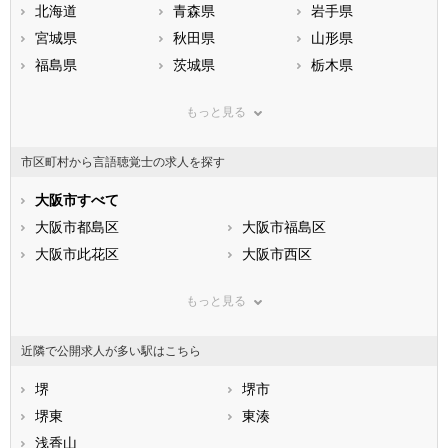
北海道
青森県
岩手県
宮城県
秋田県
山形県
福島県
茨城県
栃木県
群馬県
埼玉県
千葉県
もっと見る
東京都
神奈川県
新潟県
山梨県
長野県
富山県
市区町村から言語聴覚士の求人を探す
石川県
福井県
岐阜県
静岡県
大阪市すべて
愛知県
三重県
滋賀県
大阪市都島区
京都府
大阪市福島区
大阪府
兵庫県
大阪市此花区
奈良県
大阪市西区
和歌山県
鳥取県
大阪市港区
島根県
大阪市大正区
岡山県
もっと見る
広島県
大阪市天王寺区
山口県
大阪市浪速区
徳島県
香川県
大阪市西淀川区
愛媛県
大阪市東淀川区
高知県
近隣で公開求人が多い駅はこちら
福岡県
大阪市東成区
佐賀県
大阪市生野区
長崎県
熊本県
大阪市旭区
堺
大分県
大阪市城東区
堺市
宮崎県
鹿児島県
大阪市阿倍野区
堺東
沖縄県
大阪市住吉区
東湊
大阪市東住吉区
浅香山
大阪市西成区