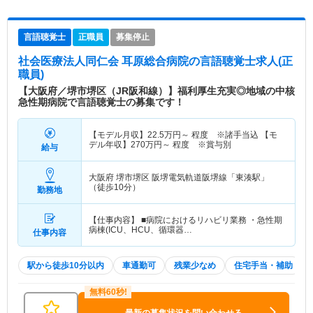
言語聴覚士
正職員
募集停止
社会医療法人同仁会 耳原総合病院
の言語聴覚士求人(正
職員)
【大阪府／堺市堺区（JR阪和線）】福利厚生充実◎地域の中核
急性期病院で言語聴覚士の募集です！
【モデル月収】
22.5
万円～
程度 ※諸手当込 【モ
デル年収】
270
万円～
程度 ※賞与別
給与
大阪府 堺市堺区
阪堺電気軌道阪堺線「東湊駅」
（徒歩10分）
勤務地
【仕事内容】 ■病院におけるリハビリ業務 ・急性期
病棟(ICU、HCU、循環器…
仕事内容
駅から徒歩10分以内
車通勤可
残業少なめ
住宅手当・補助