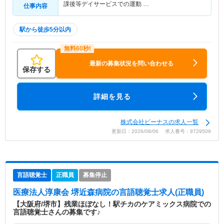
課後等デイサービスでの運動 …
仕事内容
駅から徒歩5分以内
最新の募集状況を問い合わせる
保存する
詳細を見る
株式会社ビーナスの求人一覧
更新日：2026/08/06 求人番号：9729509
言語聴覚士
正職員
募集停止
医療法人淳康会 堺近森病院
の言語聴覚士求人(正職員)
【大阪府/堺市】残業ほぼなし！駅チカのケアミックス病院での
言語聴覚士さんの募集です♪