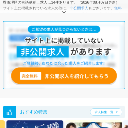
堺市堺区の言語聴覚士求人は14件あります。（2026年08月07日更新）
サイト上に掲載されている求人の他に、
非公開求人
もございます。
無料
転職支援サービス
にお申し込みいただくと、全求人からご希望条件に合
う求人を提案させていただきます。
堺市堺区の言語聴覚士求人では以下のような条件が人気です。
・
積極採用中
・
新卒OK
・
残業少なめ
・
正社員(正職員)
・
病
院
・
介護福祉施設
・
訪問リハビリ(在宅医療)
・
小児リハビリ
・
保
育園
他の条件でも人気の求人がございますので、「こだわり条件」から検索
いただくか、お気軽にお問い合わせください。
全国の言語聴覚士求人
から検索いただくことも可能です。
無料転職支援サービス
にお申し込みいただくと、ご希望条件をヒアリン
グした上で求人をご提案いたします。
ご希望条件がまだ定まっていない方は
人気の希望条件をピックアップし
た求人特集
をぜひご活用ください。
転職支援の他、情報収集や募集状況の確認も、お気軽にご相談くださ
い。
おすすめ特集
求人特集一覧