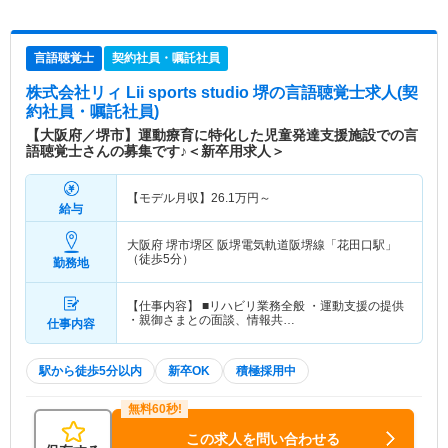
言語聴覚士
契約社員・嘱託社員
株式会社リィ Lii sports studio 堺
の言語聴覚士求人(契
約社員・嘱託社員)
【大阪府／堺市】運動療育に特化した児童発達支援施設での言
語聴覚士さんの募集です♪＜新卒用求人＞
【モデル月収】
26.1
万円～
給与
大阪府 堺市堺区
阪堺電気軌道阪堺線「花田口駅」
（徒歩5分）
勤務地
【仕事内容】 ■リハビリ業務全般 ・運動支援の提供
・親御さまとの面談、情報共…
仕事内容
駅から徒歩5分以内
新卒OK
積極採用中
この求人を問い合わせる