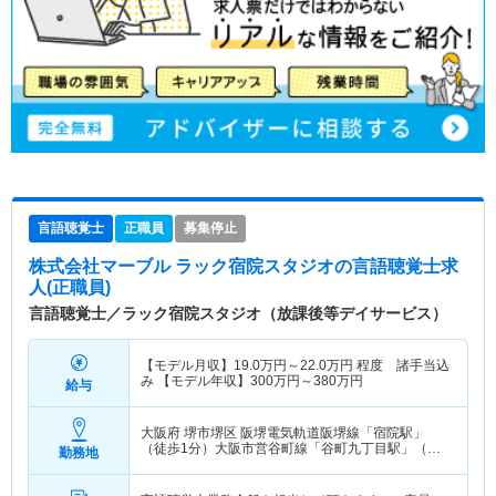
言語聴覚士
正職員
募集停止
株式会社マーブル ラック宿院スタジオ
の言語聴覚士求
人(正職員)
言語聴覚士／ラック宿院スタジオ（放課後等デイサービス）
【モデル月収】
19.0
万円～
22.0
万円
程度 諸手当込
み 【モデル年収】
300
万円～
380
万円
給与
大阪府 堺市堺区
阪堺電気軌道阪堺線「宿院駅」
（徒歩1分）大阪市営谷町線「谷町九丁目駅」（徒
勤務地
歩7分） 他