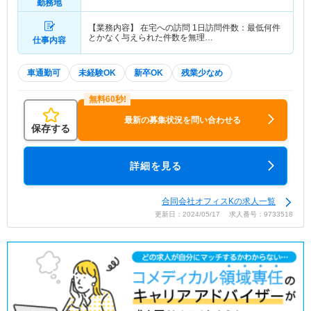
勤務地
【業務内容】 在宅への訪問 1日訪問件数：最低何件
とかなく与えられた件数を無理…
仕事内容
車通勤可
未経験OK
新卒OK
残業少なめ
最新の募集状況を問い合わせる
保存する
詳細を見る
合同会社オフィスKの求人一覧
更新日：2024/05/17 求人番号：9733518