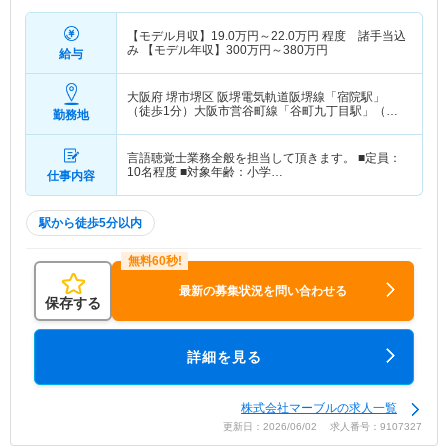
【モデル月収】
19.0
万円～
22.0
万円
程度 諸手当込
み 【モデル年収】
300
万円～
380
万円
給与
大阪府 堺市堺区
阪堺電気軌道阪堺線「宿院駅」
（徒歩1分）大阪市営谷町線「谷町九丁目駅」（徒
勤務地
歩7分） 他
言語聴覚士業務全般を担当して頂きます。 ■定員：
10名程度 ■対象年齢：小学…
仕事内容
駅から徒歩5分以内
最新の募集状況を問い合わせる
保存する
詳細を見る
株式会社マーブルの求人一覧
更新日：2026/06/02 求人番号：9107327