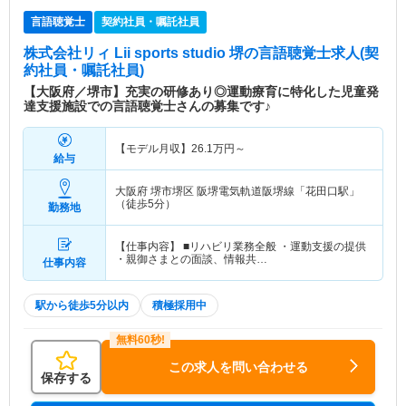
言語聴覚士
契約社員・嘱託社員
株式会社リィ Lii sports studio 堺
の言語聴覚士求人(契
約社員・嘱託社員)
【大阪府／堺市】充実の研修あり◎運動療育に特化した児童発
達支援施設での言語聴覚士さんの募集です♪
【モデル月収】
26.1
万円～
給与
大阪府 堺市堺区
阪堺電気軌道阪堺線「花田口駅」
（徒歩5分）
勤務地
【仕事内容】 ■リハビリ業務全般 ・運動支援の提供
・親御さまとの面談、情報共…
仕事内容
駅から徒歩5分以内
積極採用中
この求人を問い合わせる
保存する