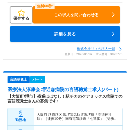
この求人を問い合わせる
保存する
詳細を見る
株式会社リィの求人一覧
更新日：2026/05/26 求人番号：9893776
言語聴覚士
パート
医療法人淳康会 堺近森病院
の言語聴覚士求人(パート)
【大阪府/堺市】残業ほぼなし！駅チカのケアミックス病院での
言語聴覚士さんの募集です♪
大阪府 堺市堺区
阪堺電気軌道阪堺線「高須神社
駅」（徒歩10分）南海電気鉄道「七道駅」（徒歩
勤務地
18分） 他