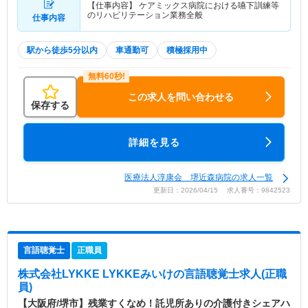
【仕事内容】 ケアミックス病院における嚥下訓練等
のリハビリテーション業務全般
仕事内容
駅から徒歩5分以内
車通勤可
積極採用中
この求人を問い合わせる
保存する
詳細を見る
医療法人淳康会 堺近森病院の求人一覧
更新日：2026/04/15 求人番号：9842523
言語聴覚士
正職員
株式会社LYKKE LYKKEみいけ
の言語聴覚士求人(正職
員)
【大阪府/堺市】残業すくなめ！託児所ありの介護付きシェアハ