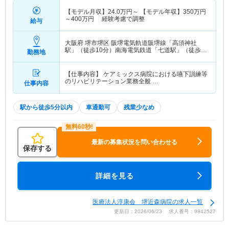
【モデル月収】
24.0
万円～
【モデル年収】
350
万円
～
400
万円
経験考慮で調整
給与
大阪府 堺市堺区
阪堺電気軌道阪堺線「高須神社
駅」（徒歩10分）南海電気鉄道「七道駅」（徒歩
勤務地
18分） 他
【仕事内容】 ケアミックス病院における嚥下訓練等
のリハビリテーション業務全般 …
仕事内容
駅から徒歩5分以内
車通勤可
残業少なめ
最新の募集状況を問い合わせる
保存する
詳細を見る
医療法人淳康会 堺近森病院の求人一覧
更新日：2026/06/23 求人番号：9842527