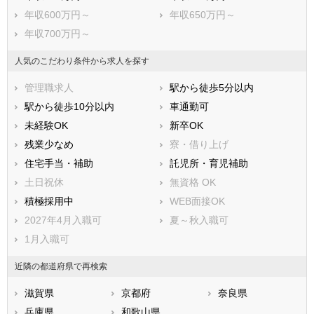
河内長野市
松原市
年収600万円～
年収650万円～
大東市
和泉市
年収700万円～
箕面市
柏原市
羽曳野市
門真市
人気のこだわり条件から求人を探す
摂津市
高石市
管理職求人
駅から徒歩5分以内
藤井寺市
東大阪市
駅から徒歩10分以内
車通勤可
泉南市
四條畷市
未経験OK
新卒OK
交野市
大阪狭山市
残業少なめ
寮・借り上げ
阪南市
三島郡島本町
住宅手当・補助
託児所・育児補助
豊能郡豊能町
豊能郡能勢町
土日祝休
無資格 OK
泉北郡忠岡町
泉南郡熊取町
積極採用中
WEB面接OK
泉南郡田尻町
泉南郡岬町
2027年4月入職可
夏～秋入職可
南河内郡太子町
南河内郡河南町
1月入職可
南河内郡千早赤阪村
近隣の都道府県で再検索
滋賀県
京都府
奈良県
兵庫県
和歌山県