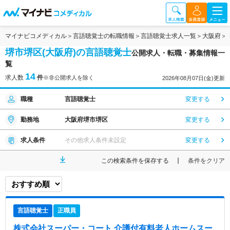
マイナビコメディカル
言語聴覚士の転職情報
言語聴覚士求人一覧
大阪府
堺市堺区(大阪府)の言語聴覚士
公開求人・転職・募集情報一
覧
14
求人数
件
※非公開求人を除く
2026年08月07日(金)更新
職種
言語聴覚士
変更する
勤務地
大阪府堺市堺区
変更する
求人条件
その他求人条件未設定
変更する
この検索条件を保存する
条件をクリア
言語聴覚士
正職員
株式会社スーパー・コート 介護付有料老人ホームスー