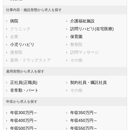
大阪市淀川区
大阪市鶴見区
仕事内容・施設形態から求人を探す
大阪市住之江区
大阪市平野区
病院
介護福祉施設
大阪市北区
大阪市中央区
クリニック
訪問リハビリ(在宅医療)
堺市すべて
企業
保育園
堺市堺区
堺市中区
小児リハビリ
整骨院
堺市東区
堺市西区
接骨院
訪問マッサージ
堺市南区
堺市北区
薬局・ドラッグストア
その他
堺市美原区
市部
雇用形態から求人を探す
岸和田市
豊中市
正社員(正職員)
契約社員・嘱託社員
池田市
吹田市
非常勤・パート
その他
泉大津市
高槻市
貝塚市
守口市
年収から求人を探す
枚方市
茨木市
年収300万円～
年収350万円～
八尾市
泉佐野市
年収400万円～
年収450万円～
富田林市
寝屋川市
年収500万円～
年収550万円～