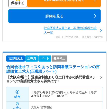
最新の募集状況を問い合わせる
保存する
詳細を見る
社会医療法人同仁会 耳原総合病院の求
人一覧
更新日：2025/11/19 求人番号：683233
言語聴覚士
正職員
パート
募集停止
合同会社オフィスK あっと訪問看護ステーション
の言
語聴覚士求人(正職員,パート)
【大阪府/堺市】退職金制度あり◎土日休みの訪問看護ステーシ
ョンでの言語聴覚士さん募集です♪
【モデル月収】
25.0
万円～
もろ手当て込み 【モデ
ル年収】
340
万円～
400
万円
給与
大阪府 堺市堺区