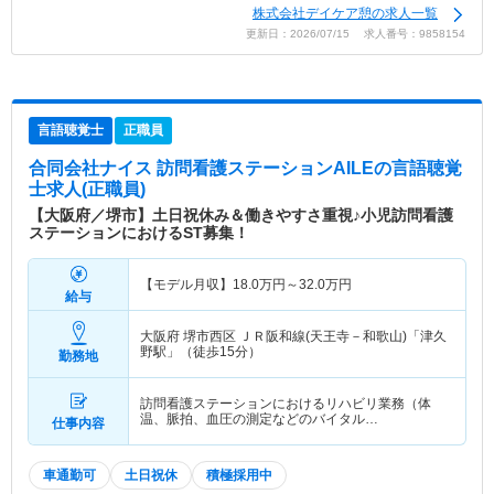
株式会社デイケア憩の求人一覧
更新日：2026/07/15 求人番号：9858154
言語聴覚士
正職員
合同会社ナイス 訪問看護ステーションAILE
の言語聴覚
士求人(正職員)
【大阪府／堺市】土日祝休み＆働きやすさ重視♪小児訪問看護
ステーションにおけるST募集！
【モデル月収】
18.0
万円～
32.0
万円
給与
大阪府 堺市西区
ＪＲ阪和線(天王寺－和歌山)「津久
野駅」（徒歩15分）
勤務地
訪問看護ステーションにおけるリハビリ業務（体
温、脈拍、血圧の測定などのバイタル…
仕事内容
車通勤可
土日祝休
積極採用中