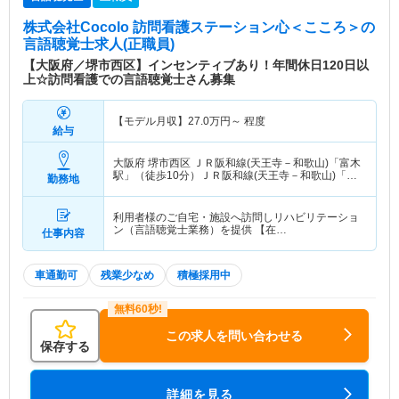
株式会社Cocolo 訪問看護ステーション心＜こころ＞
の
言語聴覚士求人(正職員)
【大阪府／堺市西区】インセンティブあり！年間休日120日以
上☆訪問看護での言語聴覚士さん募集
【モデル月収】
27.0
万円～
程度
給与
大阪府 堺市西区
ＪＲ阪和線(天王寺－和歌山)「富木
駅」（徒歩10分）ＪＲ阪和線(天王寺－和歌山)「鳳
勤務地
駅」（徒歩15分）
利用者様のご自宅・施設へ訪問しリハビリテーショ
ン（言語聴覚士業務）を提供 【在…
仕事内容
車通勤可
残業少なめ
積極採用中
この求人を問い合わせる
保存する
詳細を見る