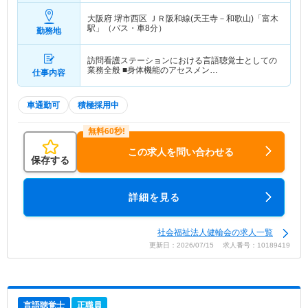
大阪府 堺市西区
ＪＲ阪和線(天王寺－和歌山)「富木
駅」（バス・車8分）
勤務地
訪問看護ステーションにおける言語聴覚士としての
業務全般 ■身体機能のアセスメン…
仕事内容
車通勤可
積極採用中
この求人を問い合わせる
保存する
詳細を見る
社会福祉法人健輪会の求人一覧
更新日：2026/07/15 求人番号：10189419
言語聴覚士
正職員