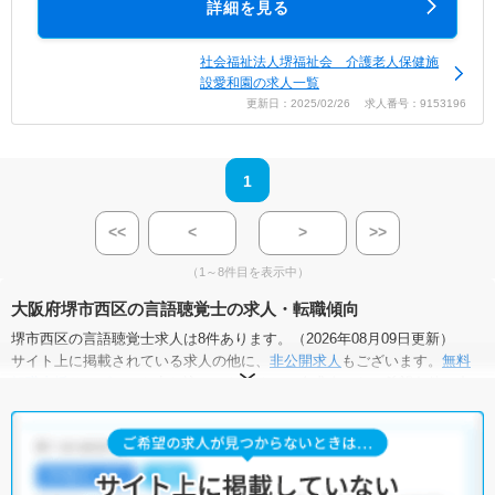
詳細を見る
社会福祉法人堺福祉会 介護老人保健施
設愛和園の求人一覧
更新日：2025/02/26 求人番号：9153196
1
<<
<
>
>>
（1～8件目を表示中）
大阪府堺市西区の言語聴覚士の求人・転職傾向
堺市西区の言語聴覚士求人は8件あります。（2026年08月09日更新）
サイト上に掲載されている求人の他に、
非公開求人
もございます。
無料
転職支援サービス
にお申し込みいただくと、全求人からご希望条件に合
う求人を提案させていただきます。
堺市西区の言語聴覚士求人では以下のような条件が人気です。
・
土日祝休
・
積極採用中
・
残業少なめ
・
正社員(正職員)
・
クリニ
ック
・
介護福祉施設
・
訪問リハビリ(在宅医療)