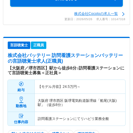
株式会社Cocoloの求人一覧
更新日：2026/05/26 求人番号：10147318
言語聴覚士
正職員
株式会社バッテリー 訪問看護ステーションバッテリー
の言語聴覚士求人(正職員)
【大阪府／堺市西区】駅から徒歩8分♪訪問看護ステーションに
て言語聴覚士募集＜正社員＞
【モデル月収】
24.5
万円～
給与
大阪府 堺市西区
阪堺電気軌道阪堺線「船尾(大阪)
駅」（徒歩8分）
勤務地
訪問看護ステーションにてリハビリ業務全般
仕事内容