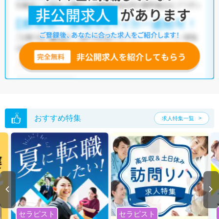
他の条件でも人気の求人がございますので、「こだわり条件」から検索
いただくか、お気軽にお問い合わせください。
全国の言語聴覚士求人
から検索いただくことも可能です。
無料転職支援サービス
にお申し込みいただくと、ご希望条件をヒアリン
グした上で求人をご提案いたします。
ご希望条件がまだ定まっていない方は
人気の希望条件をピックアップし
た求人特集
をぜひご活用ください。
転職支援の他、情報収集や募集状況の確認も、お気軽にご相談くださ
い。
おすすめ特集
求人特集一覧
セラピスト
セラピスト