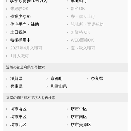
駅から徒歩10分以内
車通勤可
泉南市
四條畷市
未経験OK
新卒OK
交野市
大阪狭山市
残業少なめ
寮・借り上げ
阪南市
三島郡島本町
住宅手当・補助
託児所・育児補助
豊能郡豊能町
豊能郡能勢町
土日祝休
無資格 OK
泉北郡忠岡町
泉南郡熊取町
積極採用中
WEB面接OK
泉南郡田尻町
泉南郡岬町
2027年4月入職可
夏～秋入職可
南河内郡太子町
南河内郡河南町
1月入職可
南河内郡千早赤阪村
近隣の都道府県で再検索
滋賀県
京都府
奈良県
兵庫県
和歌山県
近隣の市区町村で求人を再検索
堺市堺区
堺市中区
堺市東区
堺市南区
堺市北区
堺市美原区