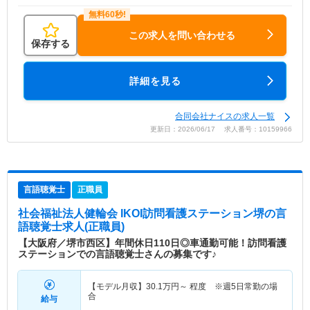
この求人を問い合わせる
保存する
詳細を見る
合同会社ナイスの求人一覧
更新日：2026/06/17 求人番号：10159966
言語聴覚士
正職員
社会福祉法人健輪会 IKOI訪問看護ステーション堺
の言
語聴覚士求人(正職員)
【大阪府／堺市西区】年間休日110日◎車通勤可能！訪問看護
ステーションでの言語聴覚士さんの募集です♪
【モデル月収】
30.1
万円～
程度 ※週5日常勤の場
合
給与