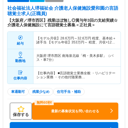
社会福祉法人堺福祉会 介護老人保健施設愛和園
の言語
聴覚士求人(正職員)
【大阪府／堺市西区】残業ほぼ無し◎賞与年3回の支給実績☆
介護老人保健施設にて言語聴覚士募集＜正社員＞
【モデル月収】
28.6
万円～
32.6
万円
程度、基本給＋
諸手当 【モデル年収】
353
万円～
程度、月収×12ヶ
給与
月＋賞与100,000円支給想定
大阪府 堺市西区
南海泉北線「栂・美木多駅」（バ
ス・車7分）
勤務地
【仕事内容】 ■言語聴覚士業務全般 ・リハビリテー
ション業務 ・その他付随業務…
仕事内容
車通勤可
残業少なめ
住宅手当・補助
最新の募集状況を問い合わせる
保存する