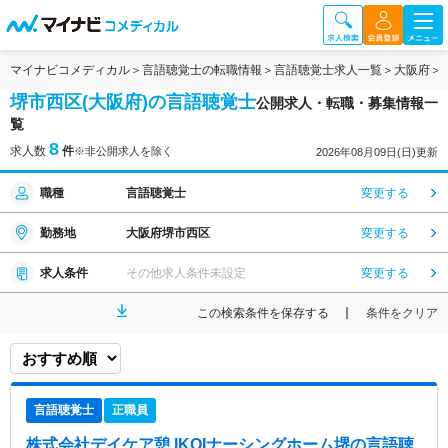
マイナビコメディカル
言語聴覚士の転職情報
言語聴覚士求人一覧
大阪府
堺市西区(大阪府)の言語聴覚士
公開求人・転職・募集情報一
覧
8
求人数
件
※非公開求人を除く
2026年08月09日(日)更新
職種
言語聴覚士
変更する
勤務地
大阪府堺市西区
変更する
求人条件
その他求人条件未設定
変更する
この検索条件を保存する
条件をクリア
言語聴覚士
正職員
株式会社デイケア憩 IKOIナーシングホーム堺
の言語聴