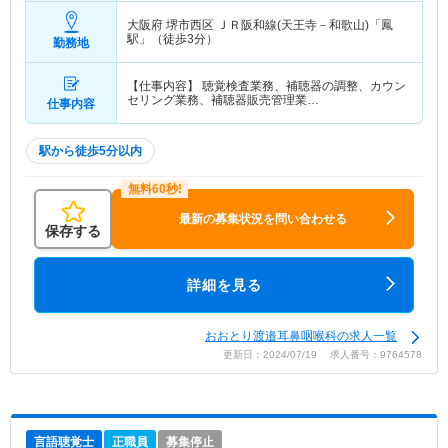
大阪府 堺市西区
ＪＲ阪和線(天王寺－和歌山)「鳳
駅」（徒歩3分）
勤務地
【仕事内容】 聴覚検査業務、補聴器の調整、カウン
セリング業務、補聴器販売管理業…
仕事内容
駅から徒歩5分以内
最新の募集状況を問い合わせる
保存する
詳細を見る
おおとり渡邉耳鼻咽喉科の求人一覧
更新日：2024/07/19 求人番号：9764578
言語聴覚士
正職員
募集停止