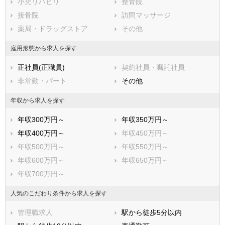
小児リハビリ
整骨院
堺市東区
堺市西区
接骨院
訪問マッサージ
堺市南区
堺市北区
薬局・ドラッグストア
その他
堺市美原区
市部
雇用形態から求人を探す
岸和田市
豊中市
正社員(正職員)
契約社員・嘱託社員
池田市
吹田市
非常勤・パート
その他
泉大津市
高槻市
貝塚市
守口市
年収から求人を探す
枚方市
茨木市
年収300万円～
年収350万円～
八尾市
泉佐野市
年収400万円～
年収450万円～
富田林市
寝屋川市
年収500万円～
年収550万円～
河内長野市
松原市
年収600万円～
年収650万円～
大東市
和泉市
年収700万円～
箕面市
柏原市
羽曳野市
門真市
人気のこだわり条件から求人を探す
摂津市
高石市
管理職求人
駅から徒歩5分以内
藤井寺市
東大阪市