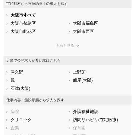
市区町村から言語聴覚士の求人を探す
石川県
福井県
岐阜県
静岡県
大阪市すべて
愛知県
三重県
滋賀県
大阪市都島区
京都府
大阪市福島区
大阪府
兵庫県
大阪市此花区
奈良県
大阪市西区
和歌山県
鳥取県
大阪市港区
島根県
大阪市大正区
岡山県
もっと見る
広島県
大阪市天王寺区
山口県
大阪市浪速区
徳島県
香川県
大阪市西淀川区
愛媛県
大阪市東淀川区
高知県
近隣で公開求人が多い駅はこちら
福岡県
大阪市東成区
佐賀県
大阪市生野区
長崎県
熊本県
大阪市旭区
津久野
大分県
大阪市城東区
上野芝
宮崎県
鹿児島県
大阪市阿倍野区
鳳
沖縄県
大阪市住吉区
船尾(大阪)
大阪市東住吉区
石津(大阪)
大阪市西成区
大阪市淀川区
大阪市鶴見区
仕事内容・施設形態から求人を探す
大阪市住之江区
大阪市平野区
病院
介護福祉施設
大阪市北区
大阪市中央区
クリニック
訪問リハビリ(在宅医療)
堺市すべて
企業
保育園
堺市堺区
堺市中区