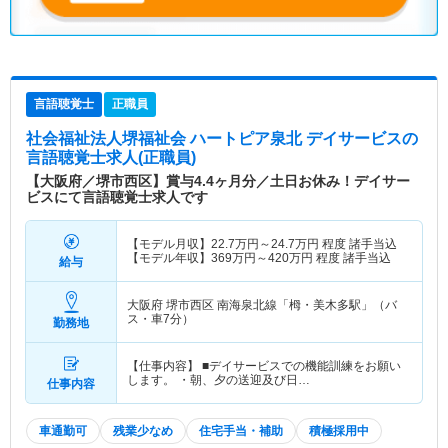
言語聴覚士
正職員
社会福祉法人堺福祉会 ハートピア泉北 デイサービス
の
言語聴覚士求人(正職員)
【大阪府／堺市西区】賞与4.4ヶ月分／土日お休み！デイサー
ビスにて言語聴覚士求人です
【モデル月収】
22.7
万円～
24.7
万円
程度 諸手当込
【モデル年収】
369
万円～
420
万円
程度 諸手当込
給与
大阪府 堺市西区
南海泉北線「栂・美木多駅」（バ
ス・車7分）
勤務地
【仕事内容】 ■デイサービスでの機能訓練をお願い
します。 ・朝、夕の送迎及び日…
仕事内容
車通勤可
残業少なめ
住宅手当・補助
積極採用中