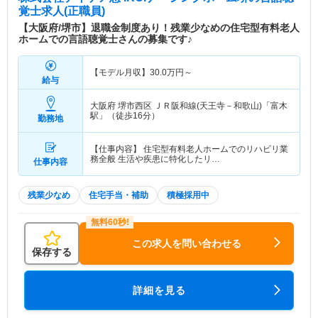
覚士求人(正職員)
【大阪府/堺市】退職金制度あり！残業少なめの住宅型有料老人
ホームでの言語聴覚士さんの募集です♪
【モデル月収】
30.0
万円～
給与
大阪府 堺市西区
ＪＲ阪和線(天王寺－和歌山)「富木
駅」（徒歩16分）
勤務地
【仕事内容】 住宅型有料老人ホームでのリハビリ業
務全般 生活や疾患に特化したリ…
仕事内容
残業少なめ
住宅手当・補助
積極採用中
この求人を問い合わせる
保存する
詳細を見る