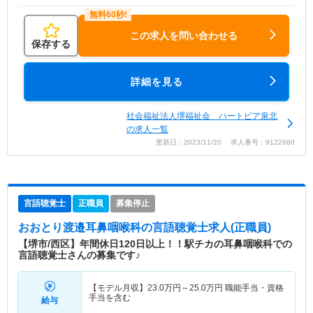
この求人を問い合わせる
保存する
詳細を見る
社会福祉法人堺福祉会 ハートピア泉北
の求人一覧
更新日：2023/11/20 求人番号：9122680
言語聴覚士
正職員
募集停止
おおとり渡邉耳鼻咽喉科
の言語聴覚士求人(正職員)
【堺市/西区】年間休日120日以上！！駅チカの耳鼻咽喉科での
言語聴覚士さんの募集です♪
【モデル月収】
23.0
万円～
25.0
万円
職能手当・資格
手当を含む
給与