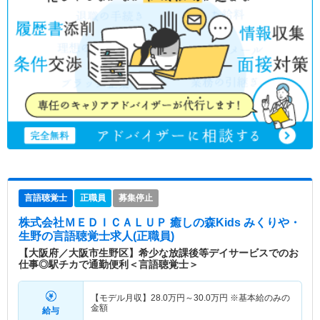
言語聴覚士
正職員
募集停止
株式会社ＭＥＤＩＣＡＬＵＰ 癒しの森Kids みくりや・
生野
の言語聴覚士求人(正職員)
【大阪府／大阪市生野区】希少な放課後等デイサービスでのお
仕事◎駅チカで通勤便利＜言語聴覚士＞
【モデル月収】
28.0
万円～
30.0
万円
※基本給のみの
金額
給与