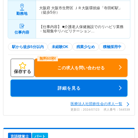
大阪府 大阪市生野区
ＪＲ大阪環状線「寺田町駅」
（徒歩5分）
勤務地
【仕事内容】 ■介護老人保健施設でのリハビリ業務
・短期集中リハビリテーション…
仕事内容
駅から徒歩5分以内
未経験OK
残業少なめ
積極採用中
この求人を問い合わせる
保存する
詳細を見る
医療法人社団創生会の求人一覧
更新日：2024/07/23 求人番号：544539
言語聴覚士
パート