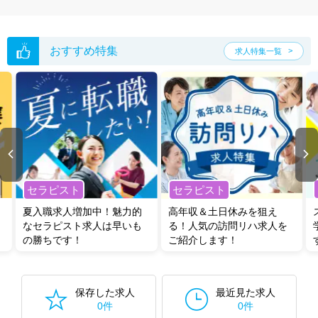
グした上で求人をご提案いたします。
ご希望条件がまだ定まっていない方は
人気の希望条件をピックアップし
た求人特集
をぜひご活用ください。
転職支援の他、情報収集や募集状況の確認も、お気軽にご相談くださ
おすすめ特集
求人特集一覧
い。
セラピスト
セラピスト
夏入職求人増加中！魅力的
高年収＆土日休みを狙え
なセラピスト求人は早いも
る！人気の訪問リハ求人を
の勝ちです！
ご紹介します！
保存した求人
最近見た求人
0件
0件