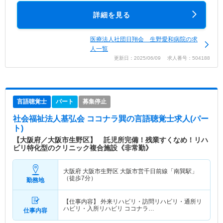
詳細を見る
医療法人社団日翔会 生野愛和病院の求
人一覧
更新日：2025/06/09 求人番号：504188
言語聴覚士
パート
募集停止
社会福祉法人基弘会 ココナラ巽
の言語聴覚士求人(パー
ト)
【大阪府／大阪市生野区】 託児所完備！残業すくなめ！リハ
ビリ特化型のクリニック複合施設《非常勤》
大阪府 大阪市生野区
大阪市営千日前線「南巽駅」
（徒歩7分）
勤務地
【仕事内容】 外来リハビリ・訪問リハビリ・通所リ
ハビリ・入所リハビリ ココナラ…
仕事内容