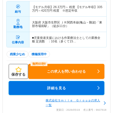
【モデル月収】
26.3
万円～
程度 【モデル年収】
335
万円～
420
万円
程度 ※想定年収
給与
大阪府 大阪市生野区
ＪＲ関西本線(亀山－難波)「東
部市場前駅」（徒歩11分）
勤務地
■児童発達支援における作業療法士としての業務全
般 定員数 ：10名（多くて15…
仕事内容
残業少なめ
積極採用中
この求人を問い合わせる
保存する
詳細を見る
株式会社Ｓｍｉｌｅ Ｇｒｏｕｐの求人
一覧
更新日：2026/05/19 求人番号：9937618