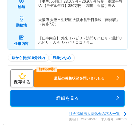
【モデル月収】
23.0
万円～
26.9
万円
程度 ※諸手当
込 【モデル年収】
380
万円～
程度 ※諸手当込
給与
大阪府 大阪市生野区
大阪市営千日前線「南巽駅」
（徒歩7分）
勤務地
【仕事内容】 外来リハビリ・訪問リハビリ・通所リ
ハビリ・入所リハビリ ココナラ…
仕事内容
駅から徒歩10分以内
残業少なめ
最新の募集状況を問い合わせる
保存する
詳細を見る
社会福祉法人基弘会の求人一覧
更新日：2025/05/16 求人番号：682385