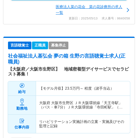
医療法人菜の花会 菜の花診療所の求人
一覧
更新日：2025/05/13 求人番号：9840058
言語聴覚士
正職員
募集停止
社会福祉法人基弘会 夢の箱 生野
の言語聴覚士求人(正
職員)
【大阪府／大阪市生野区】 地域密着型デイサービスでセラピ
スト募集！
【モデル月収】
23.5
万円～
程度（諸手当込）
給与
大阪府 大阪市生野区
ＪＲ大阪環状線「天王寺駅」
（バス・車7分）ＪＲ大阪環状線「寺田町駅」（徒
勤務地
歩11分） 他
リハビリテーション実施計画の立案・実施及びその
監理と記録
仕事内容