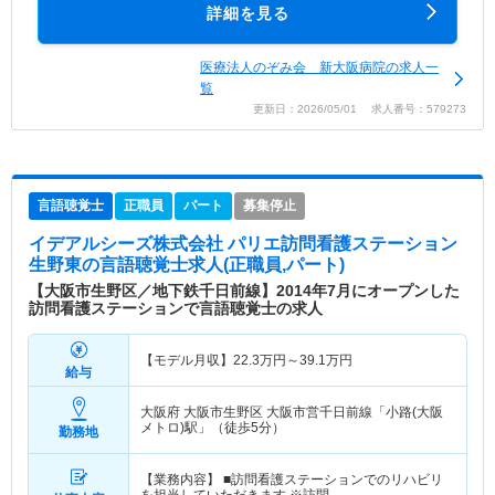
詳細を見る
医療法人のぞみ会 新大阪病院の求人一
覧
更新日：2026/05/01 求人番号：579273
言語聴覚士
正職員
パート
募集停止
イデアルシーズ株式会社 パリエ訪問看護ステーション
生野東
の言語聴覚士求人(正職員,パート)
【大阪市生野区／地下鉄千日前線】2014年7月にオープンした
訪問看護ステーションで言語聴覚士の求人
【モデル月収】
22.3
万円～
39.1
万円
給与
大阪府 大阪市生野区
大阪市営千日前線「小路(大阪
メトロ)駅」（徒歩5分）
勤務地
【業務内容】 ■訪問看護ステーションでのリハビリ
を担当していただきます ※訪問…