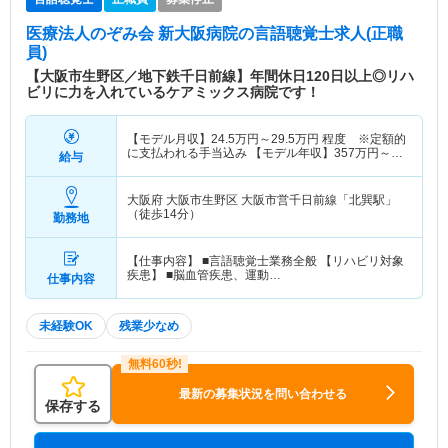
医療法人のぞみ会 新大阪病院
の言語聴覚士求人(正職
員)
【大阪市生野区／地下鉄千日前線】年間休日120日以上◎リハ
ビリに力を入れているケアミックス病院です！
【モデル月収】
24.5
万円～
29.5
万円
程度 ※定額的
に支払われる手当込み 【モデル年収】
357
万円～
給与
427
万円
程度 ※月収＋賞与3.5ヶ月計算の場合
大阪府 大阪市生野区
大阪市営千日前線「北巽駅」
（徒歩14分）
勤務地
【仕事内容】 ■言語聴覚士業務全般 【リハビリ対象
疾患】 ■脳血管疾患、運動…
仕事内容
未経験OK
残業少なめ
最新の募集状況を問い合わせる
保存する