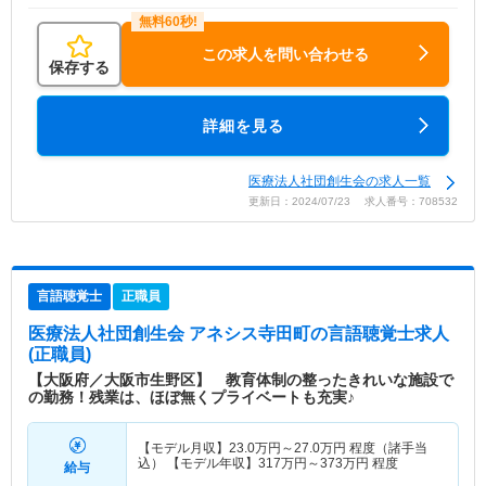
この求人を問い合わせる
保存する
詳細を見る
医療法人社団創生会の求人一覧
更新日：2024/07/23 求人番号：708532
言語聴覚士
正職員
医療法人社団創生会 アネシス寺田町
の言語聴覚士求人
(正職員)
【大阪府／大阪市生野区】 教育体制の整ったきれいな施設で
の勤務！残業は、ほぼ無くプライベートも充実♪
【モデル月収】
23.0
万円～
27.0
万円
程度（諸手当
込） 【モデル年収】
317
万円～
373
万円
程度
給与