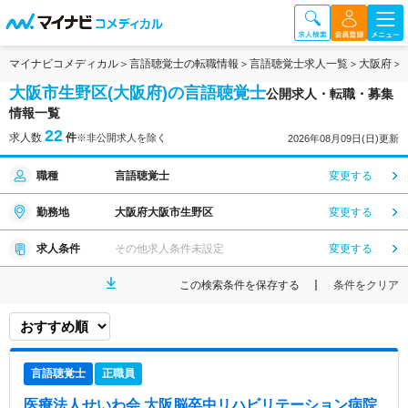
マイナビコメディカル
言語聴覚士の転職情報
言語聴覚士求人一覧
大阪府
大阪市生野区(大阪府)の言語聴覚士
公開求人・転職・募集
情報一覧
22
求人数
件
※非公開求人を除く
2026年08月09日(日)更新
職種
言語聴覚士
変更する
勤務地
大阪府大阪市生野区
変更する
求人条件
その他求人条件未設定
変更する
この検索条件を保存する
条件をクリア
言語聴覚士
正職員
医療法人せいわ会 大阪脳卒中リハビリテーション病院