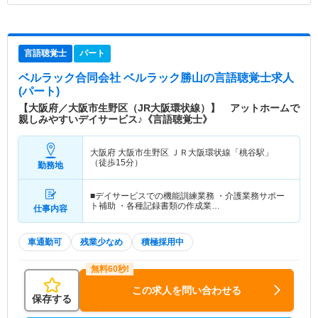
言語聴覚士
パート
ベルラック合同会社 ベルラック勝山
の言語聴覚士求人
(パート)
【大阪府／大阪市生野区（JR大阪環状線）】 アットホームで
親しみやすいデイサービス♪《言語聴覚士》
大阪府 大阪市生野区
ＪＲ大阪環状線「桃谷駅」
（徒歩15分）
勤務地
■デイサービスでの機能訓練業務 ・介護業務サポー
ト補助 ・各種記録書類の作成業…
仕事内容
車通勤可
残業少なめ
積極採用中
この求人を問い合わせる
保存する