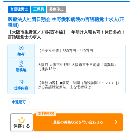
言語聴覚士
正職員
募集停止
医療法人社団日翔会 生野愛和病院
の言語聴覚士求人(正
職員)
【大阪市生野区／JR関西本線】 年明け入職も可！休日多め！
言語聴覚士の求人
【モデル年収】
380
万円～
440
万円
給与
大阪府 大阪市生野区
大阪市営千日前線「南巽駅」
（徒歩13分）
勤務地
【業務内容】 ■病院、訪問（施設訪問メイン）にお
ける言語聴覚療法。主な患者様は…
仕事内容
車通勤可
最新の募集状況を問い合わせる
保存する