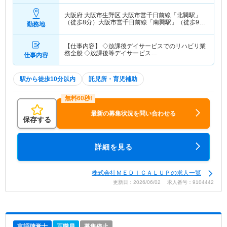
大阪府 大阪市生野区
大阪市営千日前線「北巽駅」
（徒歩8分）大阪市営千日前線「南巽駅」（徒歩9
勤務地
分）
【仕事内容】 ◇放課後デイサービスでのリハビリ業
務全般 ◇放課後等デイサービス…
仕事内容
駅から徒歩10分以内
託児所・育児補助
最新の募集状況を問い合わせる
保存する
詳細を見る
株式会社ＭＥＤＩＣＡＬＵＰの求人一覧
更新日：2026/06/02 求人番号：9104442
言語聴覚士
正職員
募集停止