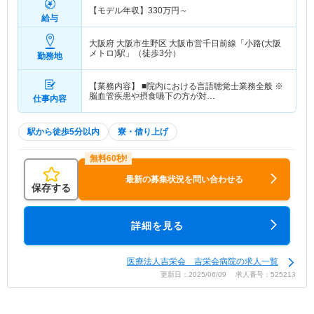
【モデル年収】
330
万円～
給与
大阪府 大阪市生野区
大阪市営千日前線「小路(大阪
メトロ)駅」（徒歩3分）
勤務地
【業務内容】 ■院内における言語聴覚士業務全般 ※
脳血管疾患や摂食嚥下の方が対…
仕事内容
駅から徒歩5分以内
寮・借り上げ
最新の募集状況を問い合わせる
保存する
詳細を見る
医療法人吉栄会 吉栄会病院の求人一覧
更新日：2025/06/09 求人番号：525213