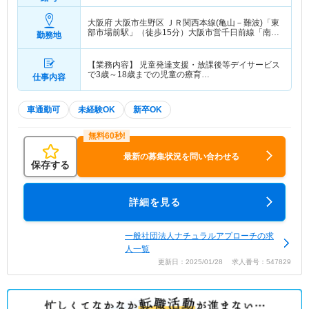
大阪府 大阪市生野区
ＪＲ関西本線(亀山－難波)「東
部市場前駅」（徒歩15分）大阪市営千日前線「南巽
勤務地
駅」（徒歩18分）
【業務内容】 児童発達支援・放課後等デイサービス
で3歳～18歳までの児童の療育…
仕事内容
車通勤可
未経験OK
新卒OK
最新の募集状況を問い合わせる
保存する
詳細を見る
一般社団法人ナチュラルアプローチの求
人一覧
更新日：2025/01/28 求人番号：547829