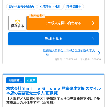
駅から徒歩5分以内
住宅手当・補助
積極採用中
この求人を問い合わせる
保存する
詳細を見る
医療法人育和会 育和会記念病院の求人
一覧
更新日：2026/08/04 求人番号：552056
言語聴覚士
正職員
株式会社Ｓｍｉｌｅ Ｇｒｏｕｐ 児童発達支援 スマイル
本店
の言語聴覚士求人(正職員)
【大阪府／大阪市生野区】研修制度あり◎児童発達支援にて作
業療法士のお仕事です〈正社員〉