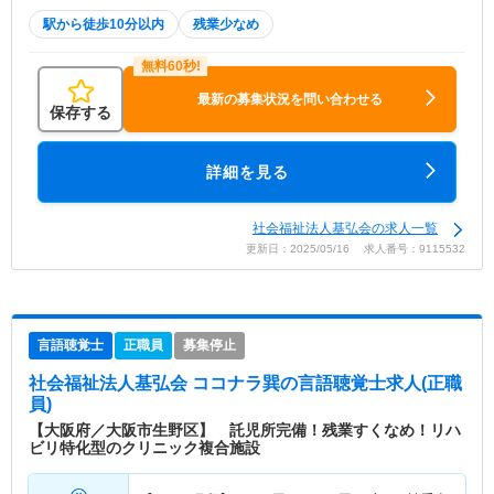
駅から徒歩10分以内
残業少なめ
最新の募集状況を問い合わせる
保存する
詳細を見る
社会福祉法人基弘会の求人一覧
更新日：2025/05/16 求人番号：9115532
言語聴覚士
正職員
募集停止
社会福祉法人基弘会 ココナラ巽
の言語聴覚士求人(正職
員)
【大阪府／大阪市生野区】 託児所完備！残業すくなめ！リハ
ビリ特化型のクリニック複合施設