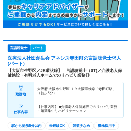
言語聴覚士
パート
医療法人社団創生会 アネシス寺田町
の言語聴覚士求人
(パート)
【大阪市生野区／JR環状線】 言語聴覚士（ST)／介護老人保
健施設・有料老人ホームでのリハビリ業務◎
大阪府 大阪市生野区
ＪＲ大阪環状線「寺田町駅」
（徒歩5分）
勤務地
【仕事内容】 ■介護老人保健施設でのリハビリ業務
・短期集中リハビリテーション…
仕事内容
駅から徒歩5分以内
未経験OK
残業少なめ
積極採用中