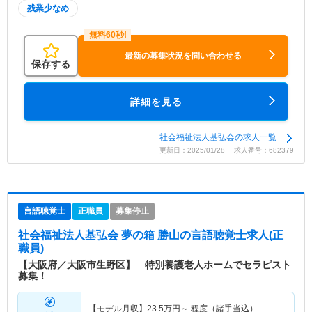
残業少なめ
最新の募集状況を問い合わせる
保存する
詳細を見る
社会福祉法人基弘会の求人一覧
更新日：2025/01/28 求人番号：682379
言語聴覚士
正職員
募集停止
社会福祉法人基弘会 夢の箱 勝山
の言語聴覚士求人(正
職員)
【大阪府／大阪市生野区】 特別養護老人ホームでセラピスト
募集！
【モデル月収】
23.5
万円～
程度（諸手当込）