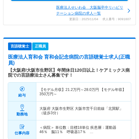
医療法人せいわ会 大阪脳卒中リハビリ
テーション病院の求人一覧
更新日：2025/11/04 求人番号：9091607
言語聴覚士
正職員
医療法人育和会 育和会記念病院
の言語聴覚士求人(正職
員)
【大阪府/大阪市生野区】年間休日120日以上！ケアミックス病
院での言語療法士さん募集です！
【モデル月収】
21.2
万円～
28.0
万円
【モデル年収】
350
万円～
給与
大阪府 大阪市生野区
大阪市営千日前線「北巽駅」
（徒歩3分）
勤務地
＜病院＞ 単位数：目標18単位 疾患層：運動器
46％ 脳11％ 呼吸器17％ …
仕事内容