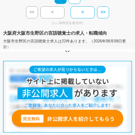
<<
<
>
>>
（1～20件目を表示中）
大阪府大阪市生野区の言語聴覚士の求人・転職傾向
大阪市生野区の言語聴覚士求人は22件あります。（2026年08月09日更
新）
サイト上に掲載されている求人の他に、
非公開求人
もございます。
無料
転職支援サービス
にお申し込みいただくと、全求人からご希望条件に合
う求人を提案させていただきます。
大阪市生野区の言語聴覚士求人では以下のような条件が人気です。
・
土日祝休
・
積極採用中
・
新卒OK
・
正社員(正職員)
・
病院
・
クリニック
・
介護福祉施設
・
訪問リハビリ(在宅医療)
・
小児リハビ
リ
・
保育園
・
その他
他の条件でも人気の求人がございますので、「こだわり条件」から検索
いただくか、お気軽にお問い合わせください。
全国の言語聴覚士求人
から検索いただくことも可能です。
無料転職支援サービス
にお申し込みいただくと、ご希望条件をヒアリン