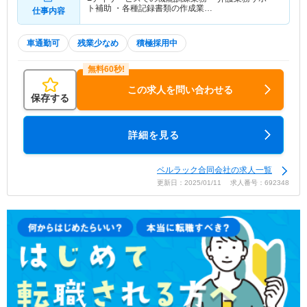
ト補助 ・各種記録書類の作成業…
仕事内容
車通勤可
残業少なめ
積極採用中
この求人を問い合わせる
保存する
詳細を見る
ベルラック合同会社の求人一覧
更新日：2025/01/11 求人番号：692348