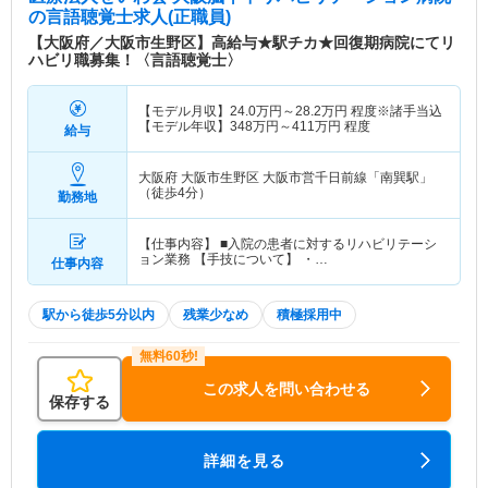
の言語聴覚士求人(正職員)
【大阪府／大阪市生野区】高給与★駅チカ★回復期病院にてリ
ハビリ職募集！〈言語聴覚士〉
【モデル月収】
24.0
万円～
28.2
万円
程度※諸手当込
【モデル年収】
348
万円～
411
万円
程度
給与
大阪府 大阪市生野区
大阪市営千日前線「南巽駅」
（徒歩4分）
勤務地
【仕事内容】 ■入院の患者に対するリハビリテーシ
ョン業務 【手技について】 ・…
仕事内容
駅から徒歩5分以内
残業少なめ
積極採用中
この求人を問い合わせる
保存する
詳細を見る