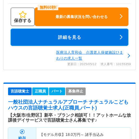
最新の募集状況を問い合わせる
保存する
詳細を見る
医療法人育和会 介護老人保健施設ひま
わりの求人一覧
更新日：2025/05/12 求人番号：10155359
言語聴覚士
正職員
パート
募集停止
一般社団法人ナチュラルアプローチ ナチュラルこども
ハウス
の言語聴覚士求人(正職員,パート)
【大阪市/生野区】新卒・ブランク相談可！！アットホームな放
課後デイサービスで言語聴覚士さん募集です♪
【モデル月収】
18.0
万円～
諸手当込み
給与