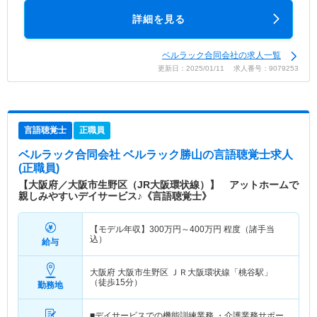
詳細を見る
ベルラック合同会社の求人一覧
更新日：2025/01/11 求人番号：9079253
言語聴覚士
正職員
ベルラック合同会社 ベルラック勝山
の言語聴覚士求人
(正職員)
【大阪府／大阪市生野区（JR大阪環状線）】 アットホームで
親しみやすいデイサービス♪《言語聴覚士》
【モデル年収】
300
万円～
400
万円
程度（諸手当
込）
給与
大阪府 大阪市生野区
ＪＲ大阪環状線「桃谷駅」
（徒歩15分）
勤務地
■デイサービスでの機能訓練業務 ・介護業務サポー