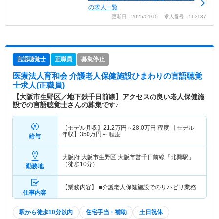
の求人一覧
更新日：2025/01/10 求人番号：563137
言語聴覚士
正職員
募集停止
医療法人育和会 介護老人保健施設ひまわり
の言語聴覚
士求人(正職員)
【大阪市生野区／地下鉄千日前線】アクセスの良い老人保健施
設での言語聴覚士さんの募集です♪
【モデル月収】
21.2
万円～
28.0
万円
程度 【モデル
年収】
350
万円～
程度
給与
大阪府 大阪市生野区
大阪市営千日前線「北巽駅」
（徒歩10分）
勤務地
【業務内容】 ■介護老人保健施設でのリハビリ業務
仕事内容
駅から徒歩10分以内
住宅手当・補助
土日祝休