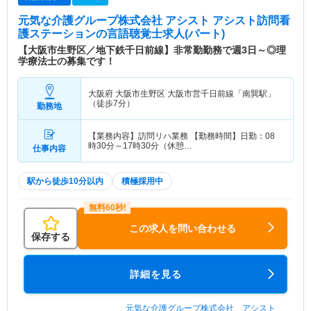
元気な介護グループ株式会社 アシスト アシスト訪問看
護ステーション
の言語聴覚士求人(パート)
【大阪市生野区／地下鉄千日前線】非常勤勤務で週3日～◎理
学療法士の募集です！
大阪府 大阪市生野区
大阪市営千日前線「南巽駅」
（徒歩7分）
勤務地
【業務内容】訪問リハ業務 【勤務時間】日勤：08
時30分～17時30分（休憩…
仕事内容
駅から徒歩10分以内
積極採用中
この求人を問い合わせる
保存する
詳細を見る
元気な介護グループ株式会社 アシスト