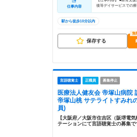
【仕事内容】 ■療育支
後等デイサービスでの療
仕事内容
駅から徒歩10分以内
保存する
言語聴覚士
正職員
募集停止
医療法人健友会 帝塚山病院
帝塚山桃 サテライトすみれ
員)
【大阪府／大阪市住吉区（阪堺電気
テーションにて言語聴覚士の募集で