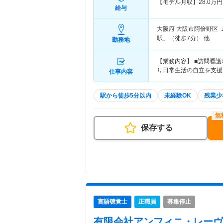
【モデル月収】
28.0
万円
給与
大阪府 大阪市阿倍野区
駅」（徒歩7分） 他
勤務地
【業務内容】 ■訪問看
り日常生活の自立を支援
仕事内容
駅から徒歩5分以内
未経験OK
残業少
保存する
言語聴覚士
正職員
募集停止
有限会社アンフィニ・レーヴ