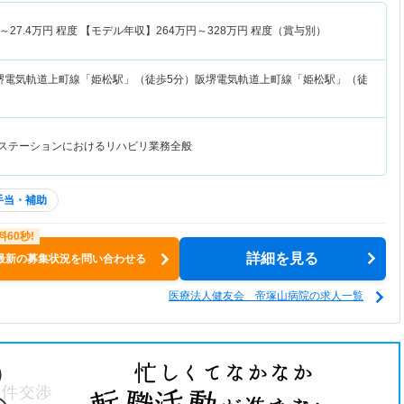
～
27.4
万円
程度 【モデル年収】
264
万円～
328
万円
程度（賞与別）
堺電気軌道上町線「姫松駅」（徒歩5分）阪堺電気軌道上町線「姫松駅」（徒
護ステーションにおけるリハビリ業務全般
手当・補助
詳細を見る
最新の募集状況を問い合わせる
医療法人健友会 帝塚山病院の求人一覧