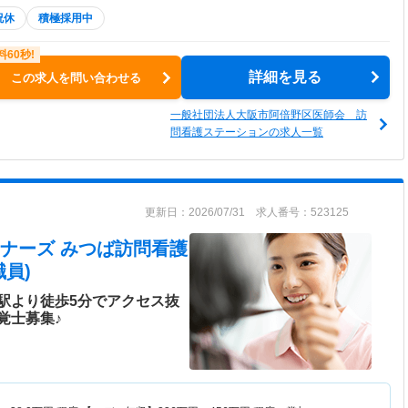
祝休
積極採用中
詳細を見る
この求人を問い合わせる
一般社団法人大阪市阿倍野区医師会 訪
問看護ステーションの求人一覧
更新日：2026/07/31 求人番号：523125
ナーズ みつば訪問看護
員)
駅より徒歩5分でアクセス抜
覚士募集♪