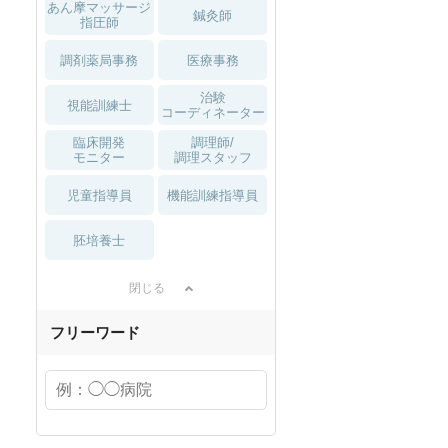
あん摩マッサージ
鍼灸師
指圧師
調剤薬局事務
医療事務
治験
視能訓練士
コーディネーター
臨床開発
調理師/
モニター
調理スタッフ
児童指導員
機能訓練指導員
胚培養士
閉じる
フリーワード