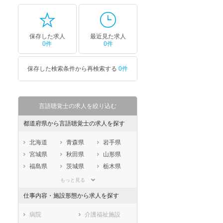
保存した求人
最近見た求人
0件
0件
保存した検索条件から再検索する
0件
言語聴覚士の求人を絞り込む
都道府県から言語聴覚士の求人を探す
北海道
青森県
岩手県
宮城県
秋田県
山形県
福島県
茨城県
栃木県
群馬県
埼玉県
千葉県
もっと見る
東京都
神奈川県
新潟県
仕事内容・施設形態から求人を探す
山梨県
長野県
富山県
石川県
福井県
岐阜県
病院
介護福祉施設