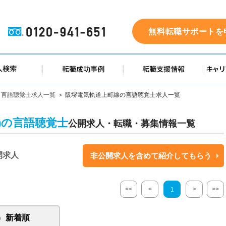
0120-941-651
無料転職サポートを
ド
求人検索
転職成功事例
転職支
言語聴覚士求人一覧
阪堺電気軌道上町線の言語聴覚士求人一覧
)の言語聴覚士
公開求人・転職・募集情報一覧
開求人
非公開求人を含めて紹介してもらう
<<
<
>
>>
1
新着順