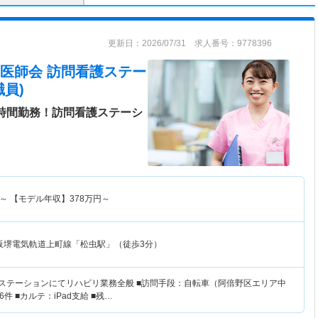
更新日：2026/07/31 求人番号：9778396
医師会 訪問看護ステー
員)
7時間勤務！訪問看護ステーシ
～
【モデル年収】
378
万円～
阪堺電気軌道上町線「松虫駅」（徒歩3分）
護ステーションにてリハビリ業務全般 ■訪問手段：自転車（阿倍野区エリア中
件 ■カルテ：iPad支給 ■残…