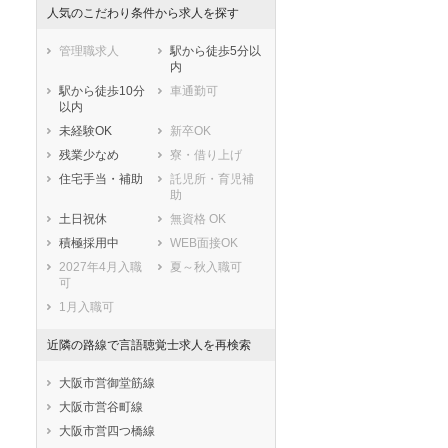
人気のこだわり条件から求人を探す
管理職求人
駅から徒歩5分以
内
駅から徒歩10分
車通勤可
以内
未経験OK
新卒OK
残業少なめ
寮・借り上げ
住宅手当・補助
託児所・育児補
助
土日祝休
無資格 OK
積極採用中
WEB面接OK
2027年4月入職
夏～秋入職可
可
1月入職可
近隣の路線で言語聴覚士求人を再検索
大阪市営御堂筋線
大阪市営谷町線
大阪市営四つ橋線