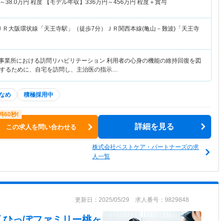
～
38.0
万円
程度 【モデル年収】
336
万円～
456
万円
程度＋賞与
ＪＲ大阪環状線「天王寺駅」（徒歩7分）ＪＲ関西本線(亀山－難波)「天王寺
護事業所における訪問リハビリテーション 利用者の心身の機能の維持回復を図
するために、自宅を訪問し、主治医の指示…
なめ
積極採用中
詳細を見る
この求人を問い合わせる
株式会社ベストケア・パートナーズの求
人一覧
更新日：2025/05/29 求人番号：9829848
 ひっぽファミリー桃ヶ