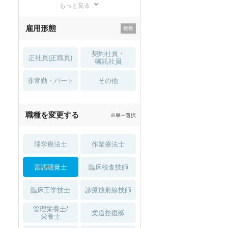
もっと見る
残業少なめ
寮・借り上げ
雇用形態
託児所・
住宅手当・補助
育児補助
契約社員・
正社員(正職員)
土日祝休
無資格 OK
嘱託社員
非常勤・パート
積極採用中
WEB面接OK
その他
2027年4月入職可
夏～秋入職可
職種を変更する
※単一選択
1月入職可
理学療法士
作業療法士
言語聴覚士
臨床検査技師
臨床工学技士
診療放射線技師
管理栄養士/
柔道整復師
栄養士