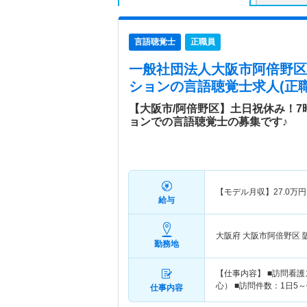
言語聴覚士
正職員
一般社団法人大阪市阿倍野区
ション
の言語聴覚士求人(正職
【大阪市/阿倍野区】土日祝休み！
ョンでの言語聴覚士の募集です♪
【モデル月収】
27.0
万円
給与
大阪府 大阪市阿倍野区
勤務地
【仕事内容】 ■訪問看
心） ■訪問件数：1日5～6
仕事内容