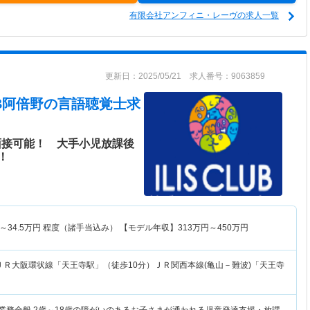
有限会社アンフィニ・レーヴの求人一覧
更新日：2025/05/21 求人番号：9063859
UB阿倍野
の言語聴覚士求
面接可能！ 大手小児放課後
！
～
34.5
万円
程度（諸手当込み） 【モデル年収】
313
万円～
450
万円
ＪＲ大阪環状線「天王寺駅」（徒歩10分）ＪＲ関西本線(亀山－難波)「天王寺