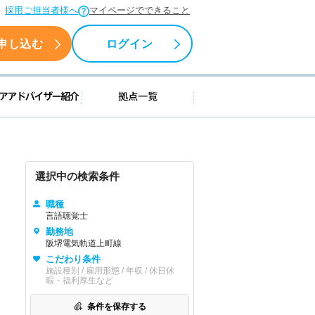
採用ご担当者様へ
マイページでできること
申し込む
ログイン
援情報
キャリアアドバイザー紹介
拠点一覧
選択中の検索条件
職種
言語聴覚士
勤務地
阪堺電気軌道上町線
こだわり条件
施設種別 / 雇用形態 / 年収 / 休日休
暇・福利厚生など
条件を保存する