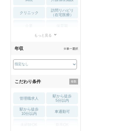
訪問リハビリ
クリニック
（在宅医療）
企業
保育園
もっと見る
小児リハビリ
整骨院
年収
※単一選択
接骨院
訪問マッサージ
薬局・
その他
ドラッグストア
こだわり条件
駅から徒歩
管理職求人
5分以内
駅から徒歩
車通勤可
10分以内
未経験OK
新卒OK