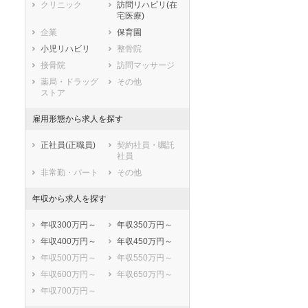
静岡県
愛知県
三重県
クリニック
訪問リハビリ(在
宅医療)
滋賀県
京都府
大阪府
企業
保育園
兵庫県
奈良県
和歌山県
小児リハビリ
整骨院
鳥取県
島根県
岡山県
接骨院
訪問マッサージ
広島県
山口県
徳島県
薬局・ドラッグ
その他
香川県
愛媛県
高知県
ストア
福岡県
佐賀県
長崎県
雇用形態から求人を探す
熊本県
大分県
宮崎県
鹿児島県
沖縄県
正社員(正職員)
契約社員・嘱託
社員
非常勤・パート
その他
年収から求人を探す
年収300万円～
年収350万円～
年収400万円～
年収450万円～
年収500万円～
年収550万円～
年収600万円～
年収650万円～
年収700万円～