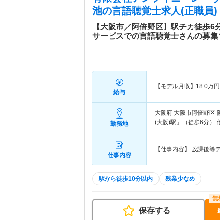
池
の言語聴覚士求人(正職員)
【大阪市／阿倍野区】駅チカ徒歩6
サービスでの言語聴覚士さんの募集
【モデル月収】
18.0
万円
給与
大阪府 大阪市阿倍野区
(大阪)駅」（徒歩6分） 
勤務地
【仕事内容】 放課後等
仕事内容
駅から徒歩10分以内
残業少なめ
保存する