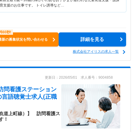
援業務全般 2歳～18歳の障がいのあるお子さまが通われる児童発達支援・放課
育支援のお仕事です。 トイレ誘導など…
詳細を見る
最新の募集状況を問い合わせる
株式会社アイリスの求人一覧
更新日：2026/05/01 求人番号：9004858
 訪問看護ステーション
の言語聴覚士求人(正職
軌道上町線）】 訪問看護ス
す！