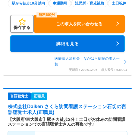
駅から徒歩10分以内
車通勤可
託児所・育児補助
土日祝休
この求人を問い合わせる
保存する
詳細を見る
医療法人清和会 ながはら病院の求人一
覧
更新日：2025/12/05 求人番号：539994
言語聴覚士
正職員
株式会社Daiken さくら訪問看護ステーション石切
の言
語聴覚士求人(正職員)
【大阪府/東大阪市】駅チカ徒歩2分！土日がお休みの訪問看護
ステーションでの言語聴覚士さんの募集です♪