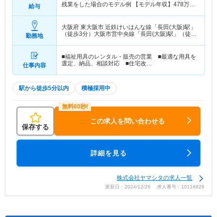
残業をした場合のモデル例 【モデル年収】
478
万円
給与
～
627
万円
※毎月10時間の残業をした場合のモデル
例
大阪府 東大阪市
近鉄けいはんな線「長田(大阪)駅」
（徒歩3分）大阪市営中央線「長田(大阪)駅」（徒歩
勤務地
3分）
■福祉用具のレンタル・販売の営業 ■最適な用具を
選定、納品、相談対応 ■住宅改…
仕事内容
駅から徒歩5分以内
積極採用中
この求人を問い合わせる
保存する
詳細を見る
株式会社ヤマシタの求人一覧
更新日：2024/12/26 求人番号：10116826