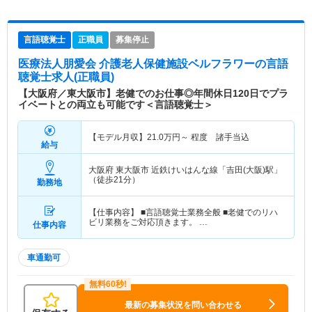
言語聴覚士
正職員
募集停止
医療法人朋愛会 介護老人保健施設ベルフラワー
の言語
聴覚士求人(正職員)
【大阪府／東大阪市】老健でのお仕事◎年間休日120日でプラ
イベートとの両立も可能です＜言語聴覚士＞
【モデル月収】
21.0
万円～
程度 諸手当込
給与
大阪府 東大阪市
近鉄けいはんな線「吉田(大阪)駅」
（徒歩21分）
勤務地
【仕事内容】 ■言語聴覚士業務全般 ■老健でのリハ
ビリ業務をご対応頂きます。 …
仕事内容
車通勤可
最新の募集状況を問い合わせる