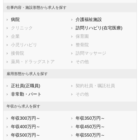
山梨県
長野県
富山県
仕事内容・施設形態から求人を探す
石川県
福井県
岐阜県
静岡県
病院
愛知県
介護福祉施設
三重県
滋賀県
クリニック
京都府
訪問リハビリ(在宅医療)
大阪府
兵庫県
企業
奈良県
保育園
和歌山県
鳥取県
小児リハビリ
島根県
整骨院
岡山県
広島県
接骨院
山口県
訪問マッサージ
徳島県
香川県
薬局・ドラッグストア
愛媛県
その他
高知県
福岡県
佐賀県
長崎県
雇用形態から求人を探す
熊本県
大分県
宮崎県
正社員(正職員)
契約社員・嘱託社員
鹿児島県
沖縄県
非常勤・パート
その他
年収から求人を探す
年収300万円～
年収350万円～
年収400万円～
年収450万円～
年収500万円～
年収550万円～