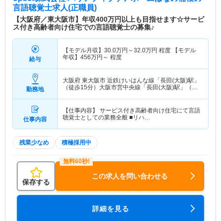
言語聴覚士求人(正職員)
【大阪府／東大阪市】年収400万円以上も目指せます☆サービ
ス付き高齢者向け住宅での言語聴覚士の募集♪
【モデル月収】
30.0
万円～
32.0
万円
程度 【モデル
年収】
456
万円～
程度
給与
大阪府 東大阪市
近鉄けいはんな線「長田(大阪)駅」
（徒歩15分）大阪市営中央線「長田(大阪)駅」（徒
勤務地
歩15分）
【仕事内容】 サービス付き高齢者向け住宅にて言語
聴覚士としての業務全般 ■リハ…
仕事内容
残業少なめ
積極採用中
この求人を問い合わせる
保存する
詳細を見る