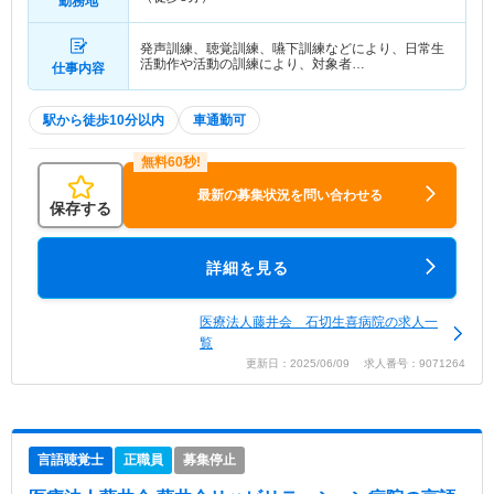
勤務地
発声訓練、聴覚訓練、嚥下訓練などにより、日常生
活動作や活動の訓練により、対象者…
仕事内容
駅から徒歩10分以内
車通勤可
最新の募集状況を問い合わせる
保存する
詳細を見る
医療法人藤井会 石切生喜病院の求人一
覧
更新日：2025/06/09 求人番号：9071264
言語聴覚士
正職員
募集停止