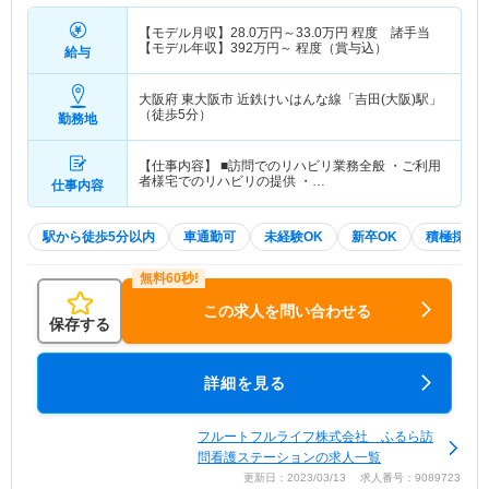
【モデル月収】
28.0
万円～
33.0
万円
程度 諸手当
【モデル年収】
392
万円～
程度（賞与込）
給与
大阪府 東大阪市
近鉄けいはんな線「吉田(大阪)駅」
（徒歩5分）
勤務地
【仕事内容】 ■訪問でのリハビリ業務全般 ・ご利用
者様宅でのリハビリの提供 ・…
仕事内容
駅から徒歩5分以内
車通勤可
未経験OK
新卒OK
積極採用
この求人を問い合わせる
保存する
詳細を見る
フルートフルライフ株式会社 ふるら訪
問看護ステーションの求人一覧
更新日：2023/03/13 求人番号：9089723