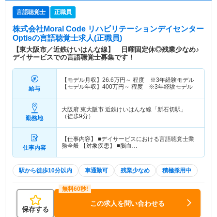
言語聴覚士
正職員
株式会社Moral Code リハビリテーションデイセンター
Optis
の言語聴覚士求人(正職員)
【東大阪市／近鉄けいはんな線】 日曜固定休◎残業少なめ♪
デイサービスでの言語聴覚士募集です！
【モデル月収】
26.6
万円～
程度 ※3年経験モデル
【モデル年収】
400
万円～
程度 ※3年経験モデル
給与
大阪府 東大阪市
近鉄けいはんな線「新石切駅」
（徒歩9分）
勤務地
【仕事内容】 ■デイサービスにおける言語聴覚士業
務全般 【対象疾患】 ■脳血…
仕事内容
駅から徒歩10分以内
車通勤可
残業少なめ
積極採用中
この求人を問い合わせる
保存する