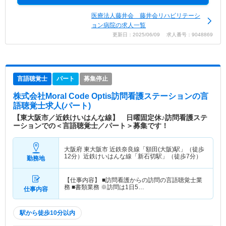
医療法人藤井会 藤井会リハビリテーシ
ョン病院の求人一覧
更新日：2025/06/09 求人番号：9048869
言語聴覚士
パート
募集停止
株式会社Moral Code Optis訪問看護ステーション
の言
語聴覚士求人(パート)
【東大阪市／近鉄けいはんな線】 日曜固定休♪訪問看護ステ
ーションでの＜言語聴覚士／パート＞募集です！
大阪府 東大阪市
近鉄奈良線「額田(大阪)駅」（徒歩
12分）近鉄けいはんな線「新石切駅」（徒歩7分）
勤務地
【仕事内容】 ■訪問看護からの訪問の言語聴覚士業
務 ■書類業務 ※訪問は1日5…
仕事内容
駅から徒歩10分以内