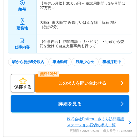
【モデル月収】
30.0
万円～
※試用期間：3か月間は
27
万円～
給与
大阪府 東大阪市
近鉄けいはんな線「新石切駅」
（徒歩2分）
勤務地
【仕事内容】 訪問看護（リハビリ） ・行政から委
託を受けて自立支援事業も行って…
仕事内容
駅から徒歩5分以内
車通勤可
残業少なめ
積極採用中
この求人を問い合わせる
保存する
詳細を見る
株式会社Daiken さくら訪問看護
ステーション石切の求人一覧
更新日：2026/05/26 求人番号：9785209