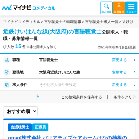
マイナビコメディカル
言語聴覚士の転職情報
言語聴覚士求人一覧
近鉄けい
近鉄けいはんな線(大阪府)の言語聴覚士
公開求人・転
職・募集情報一覧
15
求人数
件
※非公開求人を除く
2026年08月07日(金)更新
職種
言語聴覚士
変更する
勤務地
大阪府近鉄けいはんな線
変更する
求人条件
その他求人条件未設定
変更する
この検索条件を保存する
条件をクリア
言語聴覚士
正職員
opsol株式会社 パリアティブケアホームはなの楠根
の