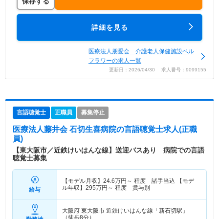
保存する
詳細を見る
医療法人朋愛会 介護老人保健施設ベル
フラワーの求人一覧
更新日：2026/04/30 求人番号：9099155
言語聴覚士
正職員
募集停止
医療法人藤井会 石切生喜病院
の言語聴覚士求人(正職
員)
【東大阪市／近鉄けいはんな線】送迎バスあり 病院での言語
聴覚士募集
【モデル月収】
24.6
万円～
程度 諸手当込 【モデ
ル年収】
295
万円～
程度 賞与別
給与
大阪府 東大阪市
近鉄けいはんな線「新石切駅」
（徒歩8分）