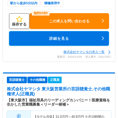
駅から徒歩5分以内
積極採用中
この求人を問い合わせる
保存する
詳細を見る
株式会社ヤマシタの求人一覧
更新日：2024/12/26 求人番号：10117627
言語聴覚士
その他職種
正職員
株式会社ヤマシタ 東大阪営業所
の言語聴覚士,その他職
種求人(正職員)
【東大阪市】福祉用具のリーディングカンパニー！医療資格を
生かした営業職募集＜リーダー候補＞
【モデル月収】
31.0
万円～
40.8
万円
※月10時間の