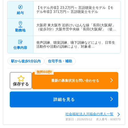
【モデル月収】
23.2
万円～
言語聴覚士モデル 【モ
デル年収】
371
万円～
言語聴覚士モデル
給与
大阪府 東大阪市
近鉄けいはんな線「長田(大阪)駅」
（徒歩3分）大阪市営中央線「長田(大阪)駅」（徒歩
勤務地
3分）
発声訓練、聴覚訓練、嚥下訓練などにより、日常生
活動作や活動の訓練により、対象者…
仕事内容
駅から徒歩5分以内
住宅手当・補助
最新の募集状況を問い合わせる
保存する
詳細を見る
社会福祉法人川福会の求人一覧
更新日：2026/05/12 求人番号：608570