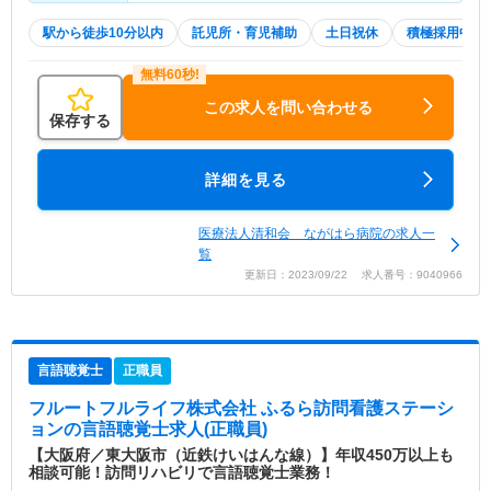
駅から徒歩10分以内
託児所・育児補助
土日祝休
積極採用中
この求人を問い合わせる
保存する
詳細を見る
医療法人清和会 ながはら病院の求人一
覧
更新日：2023/09/22 求人番号：9040966
言語聴覚士
正職員
フルートフルライフ株式会社 ふるら訪問看護ステーシ
ョン
の言語聴覚士求人(正職員)
【大阪府／東大阪市（近鉄けいはんな線）】年収450万以上も
相談可能！訪問リハビリで言語聴覚士業務！