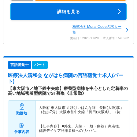
詳細を見る
株式会社Moral Codeの求人一
覧
更新日：2023/11/20 求人番号：593262
言語聴覚士
パート
医療法人清和会 ながはら病院
の言語聴覚士求人(パー
ト)
【東大阪市／地下鉄中央線】療養型病棟を中心とした定着率の
高い地域密着型病院でST募集《非常勤》
大阪府 東大阪市
近鉄けいはんな線「長田(大阪)駅」
（徒歩7分）大阪市営中央線「長田(大阪)駅」（徒歩
勤務地
7分）
【仕事内容】 ■外来、入院（一般・療養）患者様、
併設デイケア利用者様へのリハビ…
仕事内容