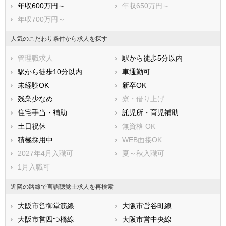
年収600万円～
年収650万円～
年収700万円～
人気のこだわり条件から求人を探す
管理職求人
駅から徒歩5分以内
駅から徒歩10分以内
車通勤可
未経験OK
新卒OK
残業少なめ
寮・借り上げ
住宅手当・補助
託児所・育児補助
土日祝休
無資格 OK
積極採用中
WEB面接OK
2027年4月入職可
夏～秋入職可
1月入職可
近隣の路線で言語聴覚士求人を再検索
大阪市営御堂筋線
大阪市営谷町線
大阪市営四つ橋線
大阪市営中央線