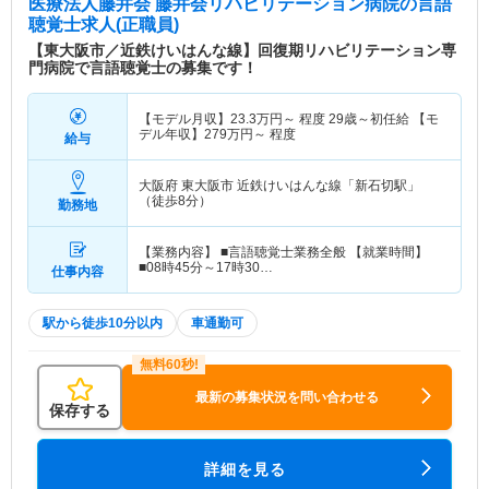
医療法人藤井会 藤井会リハビリテーション病院
の言語
聴覚士求人(正職員)
【東大阪市／近鉄けいはんな線】回復期リハビリテーション専
門病院で言語聴覚士の募集です！
【モデル月収】
23.3
万円～
程度 29歳～初任給 【モ
デル年収】
279
万円～
程度
給与
大阪府 東大阪市
近鉄けいはんな線「新石切駅」
（徒歩8分）
勤務地
【業務内容】 ■言語聴覚士業務全般 【就業時間】
■08時45分～17時30…
仕事内容
駅から徒歩10分以内
車通勤可
最新の募集状況を問い合わせる
保存する
詳細を見る