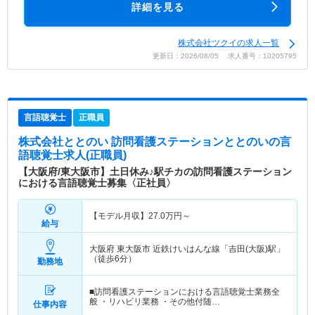
詳細を見る
株式会社ツクイの求人一覧
更新日：2026/08/05 求人番号：10205795
言語聴覚士
正職員
株式会社ととのい 訪問看護ステーションととのい
の言
語聴覚士求人(正職員)
【大阪府/東大阪市】土日休み♪駅チカの訪問看護ステーション
における言語聴覚士募集〈正社員〉
【モデル月収】
27.0
万円～
給与
大阪府 東大阪市
近鉄けいはんな線「吉田(大阪)駅」
（徒歩6分）
勤務地
■訪問看護ステーションにおける言語聴覚士業務全
般 ・リハビリ業務 ・その他付随…
仕事内容