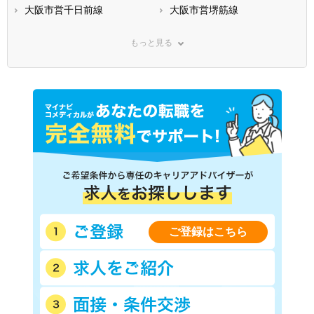
大阪市営千日前線
大阪市営堺筋線
大阪市営今里筋線
大阪市営長堀鶴見緑地線
もっと見る
大阪市営南港ポートタウン線
ＪＲ東海道本線(米原－神戸)
ＪＲ関西本線(亀山－難波)
ＪＲ片町線
ＪＲ福知山線
ＪＲ大阪環状線
ＪＲ東西線
ＪＲ阪和線(天王寺－和歌山)
ＪＲ関西空港線
ＪＲ桜島線
ＪＲおおさか東線
阪神本線
阪神なんば線
京阪本線
京阪交野線
京阪中之島線
阪急神戸本線
阪急宝塚本線
阪急京都本線
阪急箕面線
ご登録はこちら
阪急千里線
近鉄大阪線
近鉄奈良線
近鉄難波線
近鉄南大阪線
近鉄道明寺線
近鉄信貴線
近鉄長野線
南海電気鉄道
南海空港線