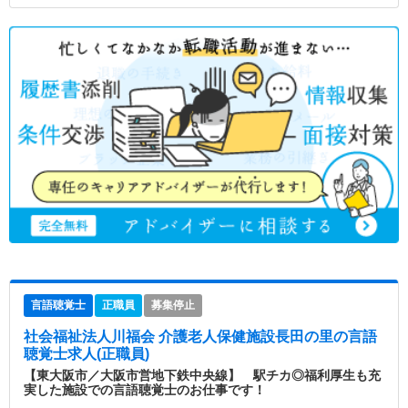
言語聴覚士
正職員
募集停止
社会福祉法人川福会 介護老人保健施設長田の里
の言語
聴覚士求人(正職員)
【東大阪市／大阪市営地下鉄中央線】 駅チカ◎福利厚生も充
実した施設での言語聴覚士のお仕事です！