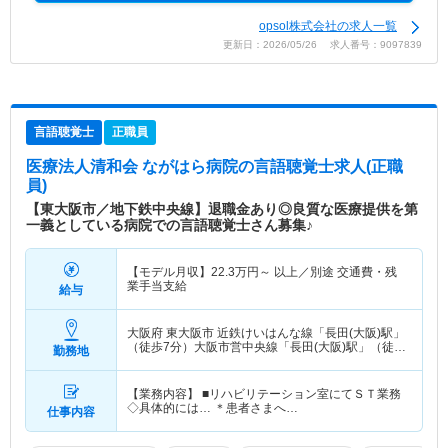
opsol株式会社の求人一覧
更新日：2026/05/26 求人番号：9097839
言語聴覚士
正職員
医療法人清和会 ながはら病院
の言語聴覚士求人(正職
員)
【東大阪市／地下鉄中央線】退職金あり◎良質な医療提供を第
一義としている病院での言語聴覚士さん募集♪
【モデル月収】
22.3
万円～
以上／別途 交通費・残
業手当支給
給与
大阪府 東大阪市
近鉄けいはんな線「長田(大阪)駅」
（徒歩7分）大阪市営中央線「長田(大阪)駅」（徒歩
勤務地
7分）
【業務内容】 ■リハビリテーション室にてＳＴ業務
◇具体的には… ＊患者さまへ…
仕事内容