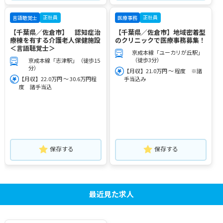
正社員
正社員
言語聴覚士
医療事務
【千葉県／佐倉市】 認知症治
【千葉県／佐倉市】地域密着型
療棟を有する介護老人保健施設
のクリニックで医療事務募集！
＜言語聴覚士＞
京成本線「ユーカリが丘駅」
（徒歩3分）
京成本線「志津駅」（徒歩15
分）
【月収】21.0万円 ～ 程度 ※諸
【月収】22.0万円 ～ 30.6万円程
手当込み
度 諸手当込
保存する
保存する
最近見た求人