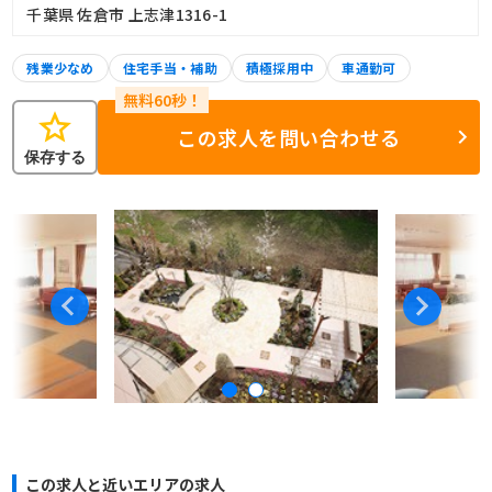
千葉県 佐倉市 上志津1316-1
残業少なめ
住宅手当・補助
積極採用中
車通勤可
star
この求人を問い合わせる
保存する
この求人と近いエリアの求人