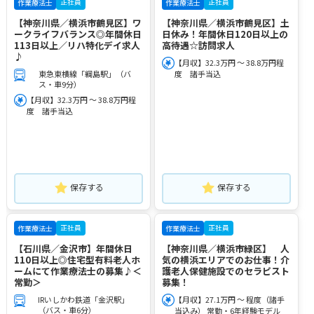
正社員
正社員
作業療法士
作業療法士
【神奈川県／横浜市鶴見区】ワ
【神奈川県／横浜市鶴見区】土
ークライフバランス◎年間休日
日休み！年間休日120日以上の
113日以上／リハ特化デイ求人
高待遇☆訪問求人
♪
【月収】32.3万円 ～ 38.8万円程
東急東横線「綱島駅」（バ
度 諸手当込
ス・車9分）
【月収】32.3万円 ～ 38.8万円程
度 諸手当込
保存する
保存する
正社員
正社員
作業療法士
作業療法士
【石川県／金沢市】年間休日
【神奈川県／横浜市緑区】 人
110日以上◎住宅型有料老人ホ
気の横浜エリアでのお仕事！介
ームにて作業療法士の募集♪＜
護老人保健施設でのセラピスト
常勤＞
募集！
IRいしかわ鉄道「金沢駅」
【月収】27.1万円 ～ 程度（諸手
（バス・車6分）
当込み） 常勤・6年経験モデル