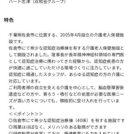
ハート志津（双和会グループ）
特色
千葉県佐倉市に位置する、2005年4月設立の介護老人保健施
設です。
佐倉市にて希少な認知症治療棟を有する介護老人保健施設と
して開設されました。理事長が長年精神神経科領域の専門医
として認知症治療に携わってきた経験から、認知症疾患の方
が快適に過ごしていただける環境づくりに注力しています。
認知症に精通したスタッフが、あらゆる認知症の方の介護に
対応しています。
ご利用者様の自立を支える介護を中心として、脳血管障害後
遺症などの方や、胃ろう・吸引などの処置が必要な医療ニー
ズが高い方々についても、積極的に受け入れを行っていま
す。
＜＜ポイント＞＞
◎佐倉市にて希少な認知症治療棟（40床）を有する施設です
◎残業はほぼなく、メリハリのある勤務ができます
◎研修制度が充実しており、接遇教育にも力を入れていま