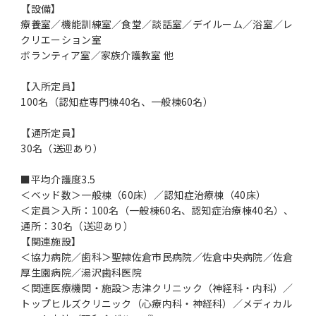
【設備】
療養室／機能訓練室／食堂／談話室／デイルーム／浴室／レ
クリエーション室
ボランティア室／家族介護教室 他
【入所定員】
100名（認知症専門棟40名、一般棟60名）
【通所定員】
30名（送迎あり）
■平均介護度3.5
＜ベッド数＞一般棟（60床）／認知症治療棟（40床）
＜定員＞入所：100名（一般棟60名、認知症治療棟40名）、
通所：30名（送迎あり）
【関連施設】
＜協力病院／歯科＞聖隷佐倉市民病院／佐倉中央病院／佐倉
厚生園病院／湯沢歯科医院
＜関連医療機関・施設＞志津クリニック（神経科・内科）／
トップヒルズクリニック（心療内科・神経科）／メディカル