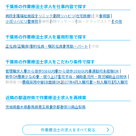
千葉県の作業療法士求人を仕事内容で探す
病院
介護福祉施設
クリニック
訪問リハビリ(在宅医療)
企業
保育園
小児リハビリ
整骨院
接骨院
訪問マッサージ
薬局・ドラッグストア
その他
千葉県の作業療法士求人を雇用形態で探す
正社員(正職員)
契約社員・嘱託社員
非常勤・パート
その他
千葉県の作業療法士求人をこだわり条件で探す
管理職求人
駅から徒歩5分以内
駅から徒歩10分以内
車通勤可
未経験OK
新卒OK
残業少なめ
寮・借り上げ
住宅手当・補助
託児所・育児補助
土日祝休
無資格 OK
積極採用中
WEB面接OK
2027年4月入職可
夏～秋入職可
1月入職可
近隣の都道府県で作業療法士求人を再検索
茨城県
栃木県
群馬県
埼玉県
東京都
神奈川県
山梨県
作業療法士の求人をすべて見る