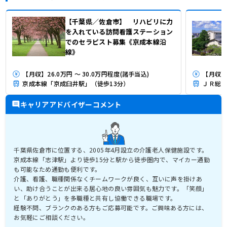
【千葉県／佐倉市】 リハビリに力
を入れている訪問看護ステーション
でのセラピスト募集《京成本線沿
線》
【月収】26.0万円 ～ 30.0万円程度(諸手当込)
【月収】
京成本線「京成臼井駅」（徒歩13分）
ＪＲ総武
キャリアアドバイザーコメント
千葉県佐倉市に位置する、2005年4月設立の介護老人保健施設です。
京成本線「志津駅」より徒歩15分と駅から徒歩圏内で、マイカー通勤
も可能なため通勤も便利です。
介護、看護、職種関係なくチームワークが良く、互いに声を掛けあ
い、助け合うことが出来る居心地の良い雰囲気も魅力です。「笑顔」
と「ありがとう」を多職種と共有し協働できる職場です。
経験不問、ブランクのある方もご応募可能です。ご興味ある方には、
お気軽にご相談ください。