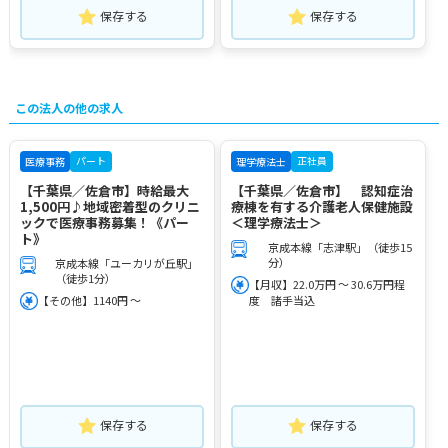
保存する
保存する
この法人の他の求人
パート
正社員
医療事務
理学療法士
【千葉県／佐倉市】時給最大
【千葉県／佐倉市】 認知症治
1,500円♪地域密着型のクリニ
療棟を有する介護老人保健施設
ックで医療事務募集！《パー
＜理学療法士＞
ト》
京成本線「志津駅」（徒歩15
分）
京成本線「ユーカリが丘駅」
（徒歩1分）
【月収】22.0万円 ～ 30.6万円程
【その他】1140円 ～
度 諸手当込
保存する
保存する