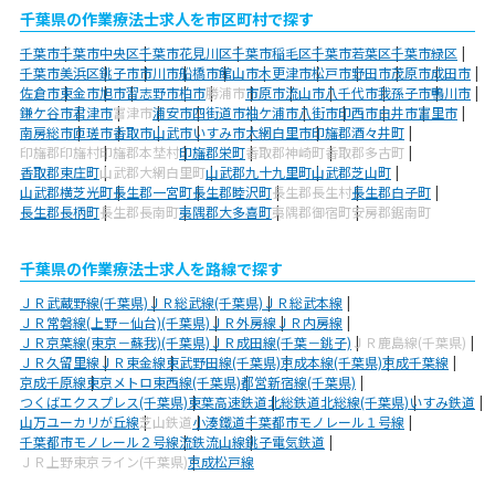
千葉県の作業療法士求人を市区町村で探す
千葉市
千葉市中央区
千葉市花見川区
千葉市稲毛区
千葉市若葉区
千葉市緑区
千葉市美浜区
銚子市
市川市
船橋市
館山市
木更津市
松戸市
野田市
茂原市
成田市
佐倉市
東金市
旭市
習志野市
柏市
勝浦市
市原市
流山市
八千代市
我孫子市
鴨川市
鎌ケ谷市
君津市
富津市
浦安市
四街道市
袖ケ浦市
八街市
印西市
白井市
富里市
南房総市
匝瑳市
香取市
山武市
いすみ市
大網白里市
印旛郡酒々井町
印旛郡印旛村
印旛郡本埜村
印旛郡栄町
香取郡神崎町
香取郡多古町
香取郡東庄町
山武郡大網白里町
山武郡九十九里町
山武郡芝山町
山武郡横芝光町
長生郡一宮町
長生郡睦沢町
長生郡長生村
長生郡白子町
長生郡長柄町
長生郡長南町
夷隅郡大多喜町
夷隅郡御宿町
安房郡鋸南町
千葉県の作業療法士求人を路線で探す
ＪＲ武蔵野線(千葉県)
ＪＲ総武線(千葉県)
ＪＲ総武本線
ＪＲ常磐線(上野－仙台)(千葉県)
ＪＲ外房線
ＪＲ内房線
ＪＲ京葉線(東京－蘇我)(千葉県)
ＪＲ成田線(千葉－銚子)
ＪＲ鹿島線(千葉県)
ＪＲ久留里線
ＪＲ東金線
東武野田線(千葉県)
京成本線(千葉県)
京成千葉線
京成千原線
東京メトロ東西線(千葉県)
都営新宿線(千葉県)
つくばエクスプレス(千葉県)
東葉高速鉄道
北総鉄道北総線(千葉県)
いすみ鉄道
山万ユーカリが丘線
芝山鉄道
小湊鐵道
千葉都市モノレール１号線
千葉都市モノレール２号線
流鉄流山線
銚子電気鉄道
ＪＲ上野東京ライン(千葉県)
京成松戸線