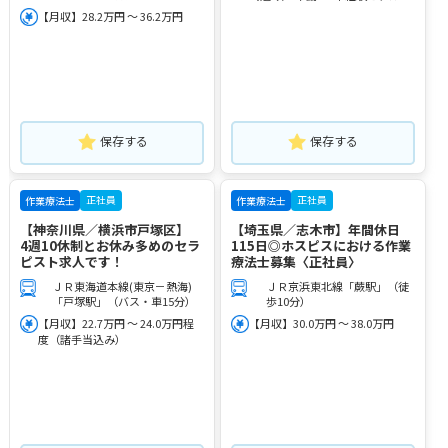
【月収】28.2万円 ～ 36.2万円
保存する
保存する
正社員
正社員
作業療法士
作業療法士
【神奈川県／横浜市戸塚区】
【埼玉県／志木市】年間休日
4週10休制とお休み多めのセラ
115日◎ホスピスにおける作業
ピスト求人です！
療法士募集〈正社員〉
ＪＲ東海道本線(東京－熱海)
ＪＲ京浜東北線「蕨駅」（徒
「戸塚駅」（バス・車15分）
歩10分）
【月収】22.7万円 ～ 24.0万円程
【月収】30.0万円 ～ 38.0万円
度（諸手当込み）