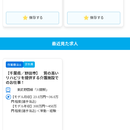
保存する
保存する
最近見た求人
正社員
作業療法士
【千葉県／野田市】 質の高い
リハビリを提供する介護施設で
のお仕事！
東武野田線「川間駅」
【モデル月収】23.0万円～36.0万
円 程度(諸手当込)
【モデル年収】300万円～450万
円 程度(諸手当込) ＜常勤・経験者
モデル＞