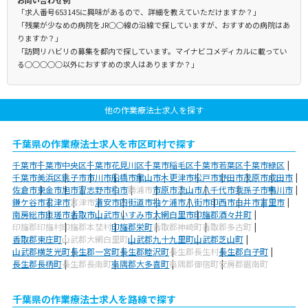
お問い合わせ例
「求人番号653145に興味があるので、詳細を教えていただけますか？」
「残業が少なめの病院をJR○○線の沿線で探していますが、おすすめの病院はあ
りますか？」
「訪問リハビリの募集を都内で探しています。マイナビコメディカルに載ってい
る○○○○○以外におすすめの求人はありますか？」
他の作業療法士求人を探す
千葉県の作業療法士求人を市区町村で探す
千葉市
千葉市中央区
千葉市花見川区
千葉市稲毛区
千葉市若葉区
千葉市緑区
千葉市美浜区
銚子市
市川市
船橋市
館山市
木更津市
松戸市
野田市
茂原市
成田市
佐倉市
東金市
旭市
習志野市
柏市
勝浦市
市原市
流山市
八千代市
我孫子市
鴨川市
鎌ケ谷市
君津市
富津市
浦安市
四街道市
袖ケ浦市
八街市
印西市
白井市
富里市
南房総市
匝瑳市
香取市
山武市
いすみ市
大網白里市
印旛郡酒々井町
印旛郡印旛村
印旛郡本埜村
印旛郡栄町
香取郡神崎町
香取郡多古町
香取郡東庄町
山武郡大網白里町
山武郡九十九里町
山武郡芝山町
山武郡横芝光町
長生郡一宮町
長生郡睦沢町
長生郡長生村
長生郡白子町
長生郡長柄町
長生郡長南町
夷隅郡大多喜町
夷隅郡御宿町
安房郡鋸南町
千葉県の作業療法士求人を路線で探す