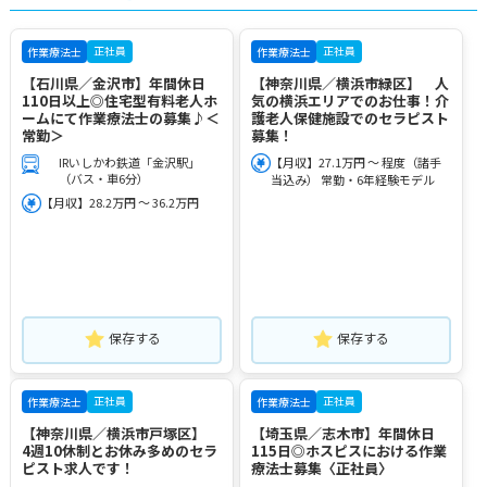
正社員
正社員
作業療法士
作業療法士
【石川県／金沢市】年間休日
【神奈川県／横浜市緑区】 人
110日以上◎住宅型有料老人ホ
気の横浜エリアでのお仕事！介
ームにて作業療法士の募集♪＜
護老人保健施設でのセラピスト
常勤＞
募集！
IRいしかわ鉄道「金沢駅」
【月収】27.1万円 ～ 程度（諸手
（バス・車6分）
当込み） 常勤・6年経験モデル
【月収】28.2万円 ～ 36.2万円
保存する
保存する
正社員
正社員
作業療法士
作業療法士
【神奈川県／横浜市戸塚区】
【埼玉県／志木市】年間休日
4週10休制とお休み多めのセラ
115日◎ホスピスにおける作業
ピスト求人です！
療法士募集〈正社員〉