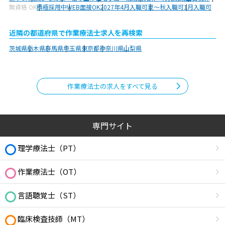
無資格 OK
積極採用中
WEB面接OK
2027年4月入職可
夏～秋入職可
1月入職可
近隣の都道府県で作業療法士求人を再検索
茨城県
栃木県
群馬県
埼玉県
東京都
神奈川県
山梨県
作業療法士の求人をすべて見る
専門サイト
理学療法士（PT）
作業療法士（OT）
言語聴覚士（ST）
臨床検査技師（MT）