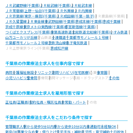
ＪＲ武蔵野線(千葉県)
ＪＲ総武線(千葉県)
ＪＲ総武本線
ＪＲ常磐線(上野－仙台)(千葉県)
ＪＲ外房線
ＪＲ内房線
ＪＲ京葉線(東京－蘇我)(千葉県)
ＪＲ成田線(千葉－銚子)
ＪＲ鹿島線(千葉県)
ＪＲ久留里線
ＪＲ東金線
東武野田線(千葉県)
京成本線(千葉県)
京成千葉線
京成千原線
東京メトロ東西線(千葉県)
都営新宿線(千葉県)
つくばエクスプレス(千葉県)
東葉高速鉄道
北総鉄道北総線(千葉県)
いすみ鉄道
山万ユーカリが丘線
芝山鉄道
小湊鐵道
千葉都市モノレール１号線
千葉都市モノレール２号線
流鉄流山線
銚子電気鉄道
ＪＲ上野東京ライン(千葉県)
京成松戸線
千葉県の作業療法士求人を仕事内容で探す
病院
介護福祉施設
クリニック
訪問リハビリ(在宅医療)
企業
保育園
小児リハビリ
整骨院
接骨院
訪問マッサージ
薬局・ドラッグストア
その他
千葉県の作業療法士求人を雇用形態で探す
正社員(正職員)
契約社員・嘱託社員
非常勤・パート
その他
千葉県の作業療法士求人をこだわり条件で探す
管理職求人
駅から徒歩5分以内
駅から徒歩10分以内
車通勤可
未経験OK
新卒OK
残業少なめ
寮・借り上げ
住宅手当・補助
託児所・育児補助
土日祝休