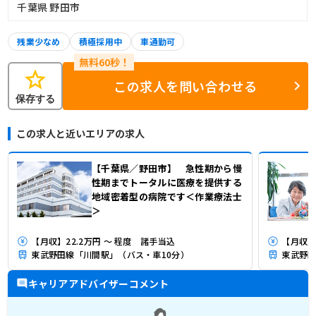
千葉県 野田市
残業少なめ
積極採用中
車通勤可
star
この求人を問い合わせる
保存する
この求人と近いエリアの求人
【千葉県／野田市】 急性期から慢
性期までトータルに医療を提供する
地域密着型の病院です＜作業療法士
＞
【月収】22.2万円 ～ 程度 諸手当込
【月収】2
東武野田線「川間駅」（バス・車10分）
東武野田
キャリアアドバイザーコメント