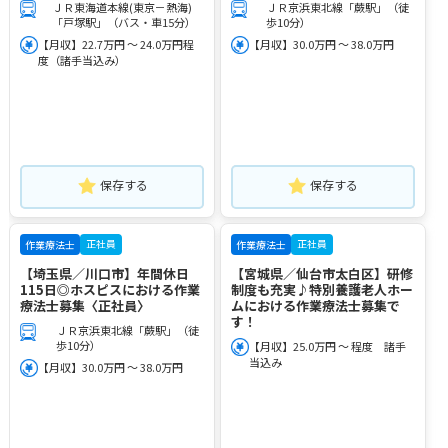
ＪＲ東海道本線(東京－熱海)
ＪＲ京浜東北線「蕨駅」（徒
「戸塚駅」（バス・車15分）
歩10分）
【月収】22.7万円 ～ 24.0万円程
【月収】30.0万円 ～ 38.0万円
度（諸手当込み）
保存する
保存する
正社員
正社員
作業療法士
作業療法士
【埼玉県／川口市】年間休日
【宮城県／仙台市太白区】研修
115日◎ホスピスにおける作業
制度も充実♪特別養護老人ホー
療法士募集〈正社員〉
ムにおける作業療法士募集で
す！
ＪＲ京浜東北線「蕨駅」（徒
歩10分）
【月収】25.0万円 ～ 程度 諸手
当込み
【月収】30.0万円 ～ 38.0万円