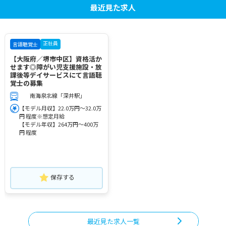
最近見た求人
正社員
言語聴覚士
【大阪府／堺市中区】資格活か
せます◎障がい児支援施設・放
課後等デイサービスにて言語聴
覚士の募集
南海泉北線「深井駅」
【モデル月収】22.0万円～32.0万
円 程度※想定月給
【モデル年収】264万円～400万
円 程度
保存する
最近見た求人一覧