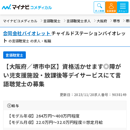
マイナビコメディカル
言語聴覚士
言語聴覚士求人
大阪府
堺市
堺
合同会社バイオレット
チャイルドステーションバイオレッ
ト
の言語聴覚士 の求人・転職
言語聴覚士
【大阪府／堺市中区】資格活かせます◎障が
い児支援施設・放課後等デイサービスにて言
語聴覚士の募集
更新日：2023/11/20
求人番号：9038149
給与
【モデル年収】264万円〜400万円程度
【モデル月収】22.0万円〜32.0万円程度※想定月給