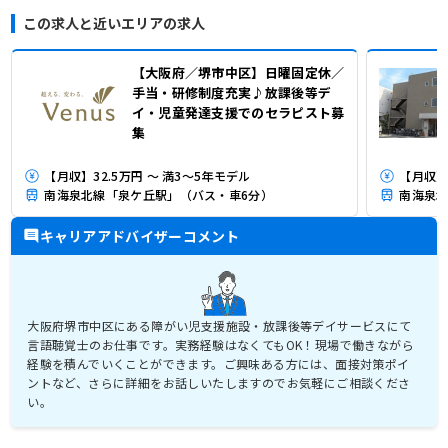
この求人と近いエリアの求人
【大阪府／堺市中区】日曜固定休／
手当・研修制度充実♪放課後等デ
イ・児童発達支援でのセラピスト募
集
【月収】32.5万円 ～ 満3～5年モデル
【月収】
南海泉北線「泉ケ丘駅」（バス・車6分）
南海泉北
キャリアアドバイザーコメント
大阪府堺市中区にある障がい児支援施設・放課後等デイサービスにて
言語聴覚士のお仕事です。実務経験はなくてもOK！現場で働きながら
経験を積んでいくことができます。ご興味ある方には、面接対策ポイ
ントなど、さらに詳細をお話しいたしますのでお気軽にご相談くださ
い。