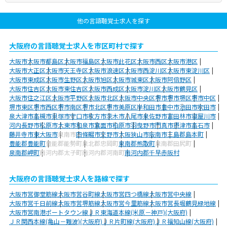
他の言語聴覚士求人を探す
大阪府の言語聴覚士求人を市区町村で探す
大阪市
大阪市都島区
大阪市福島区
大阪市此花区
大阪市西区
大阪市港区
大阪市大正区
大阪市天王寺区
大阪市浪速区
大阪市西淀川区
大阪市東淀川区
大阪市東成区
大阪市生野区
大阪市旭区
大阪市城東区
大阪市阿倍野区
大阪市住吉区
大阪市東住吉区
大阪市西成区
大阪市淀川区
大阪市鶴見区
大阪市住之江区
大阪市平野区
大阪市北区
大阪市中央区
堺市
堺市堺区
堺市中区
堺市東区
堺市西区
堺市南区
堺市北区
堺市美原区
岸和田市
豊中市
池田市
吹田市
泉大津市
高槻市
貝塚市
守口市
枚方市
茨木市
八尾市
泉佐野市
富田林市
寝屋川市
河内長野市
松原市
大東市
和泉市
箕面市
柏原市
羽曳野市
門真市
摂津市
高石市
藤井寺市
東大阪市
泉南市
四條畷市
交野市
大阪狭山市
阪南市
三島郡島本町
豊能郡豊能町
豊能郡能勢町
泉北郡忠岡町
泉南郡熊取町
泉南郡田尻町
泉南郡岬町
南河内郡太子町
南河内郡河南町
南河内郡千早赤阪村
大阪府の言語聴覚士求人を路線で探す
大阪市営御堂筋線
大阪市営谷町線
大阪市営四つ橋線
大阪市営中央線
大阪市営千日前線
大阪市営堺筋線
大阪市営今里筋線
大阪市営長堀鶴見緑地線
大阪市営南港ポートタウン線
ＪＲ東海道本線(米原－神戸)(大阪府)
ＪＲ関西本線(亀山－難波)(大阪府)
ＪＲ片町線(大阪府)
ＪＲ福知山線(大阪府)