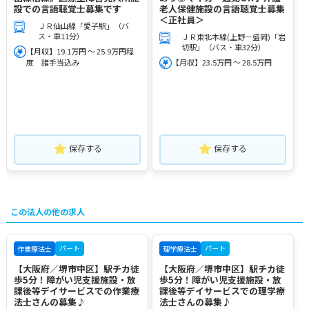
設での言語聴覚士募集です
老人保健施設の言語聴覚士募集
＜正社員＞
ＪＲ仙山線「愛子駅」（バ
ス・車11分）
ＪＲ東北本線(上野－盛岡)「岩
切駅」（バス・車32分）
【月収】19.1万円 ～ 25.9万円程
度 諸手当込み
【月収】23.5万円 ～ 28.5万円
保存する
保存する
この法人の他の求人
パート
パート
作業療法士
理学療法士
【大阪府／堺市中区】駅チカ徒
【大阪府／堺市中区】駅チカ徒
歩5分！障がい児支援施設・放
歩5分！障がい児支援施設・放
課後等デイサービスでの作業療
課後等デイサービスでの理学療
法士さんの募集♪
法士さんの募集♪