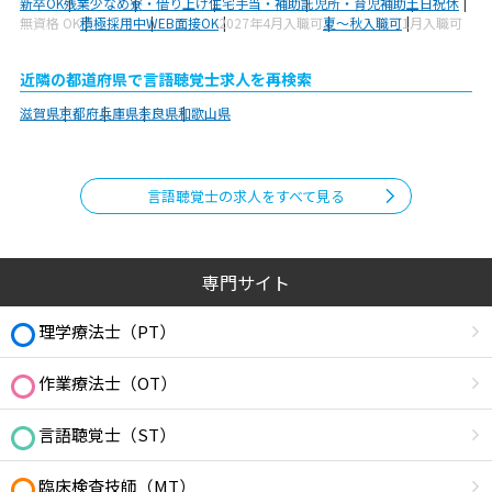
新卒OK
残業少なめ
寮・借り上げ
住宅手当・補助
託児所・育児補助
土日祝休
無資格 OK
積極採用中
WEB面接OK
2027年4月入職可
夏～秋入職可
1月入職可
近隣の都道府県で言語聴覚士求人を再検索
滋賀県
京都府
兵庫県
奈良県
和歌山県
言語聴覚士の求人をすべて見る
専門サイト
理学療法士（PT）
作業療法士（OT）
言語聴覚士（ST）
臨床検査技師（MT）