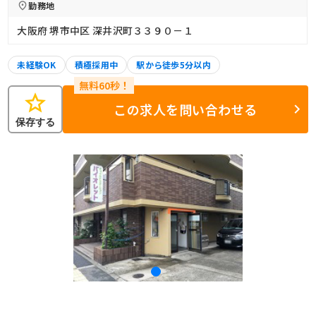
勤務地
大阪府 堺市中区 深井沢町３３９０－１
未経験OK
積極採用中
駅から徒歩5分以内
star
この求人を問い合わせる
保存する