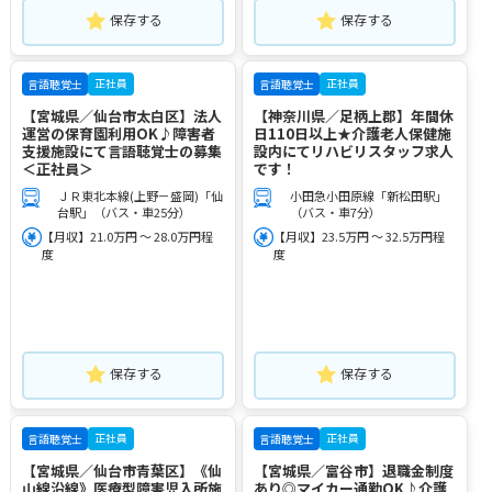
保存する
保存する
正社員
正社員
言語聴覚士
言語聴覚士
【宮城県／仙台市太白区】法人
【神奈川県／足柄上郡】年間休
運営の保育園利用OK♪障害者
日110日以上★介護老人保健施
支援施設にて言語聴覚士の募集
設内にてリハビリスタッフ求人
＜正社員＞
です！
ＪＲ東北本線(上野－盛岡)「仙
小田急小田原線「新松田駅」
台駅」（バス・車25分）
（バス・車7分）
【月収】21.0万円 ～ 28.0万円程
【月収】23.5万円 ～ 32.5万円程
度
度
保存する
保存する
正社員
正社員
言語聴覚士
言語聴覚士
【宮城県／仙台市青葉区】《仙
【宮城県／富谷市】退職金制度
山線沿線》医療型障害児入所施
あり◎マイカー通勤OK♪介護