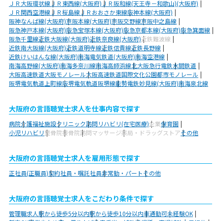
ＪＲ大阪環状線
ＪＲ東西線(大阪府)
ＪＲ阪和線(天王寺－和歌山)(大阪府)
ＪＲ関西空港線
ＪＲ桜島線
ＪＲおおさか東線
阪神本線(大阪府)
阪神なんば線(大阪府)
京阪本線(大阪府)
京阪交野線
京阪中之島線
阪急神戸本線(大阪府)
阪急宝塚本線(大阪府)
阪急京都本線(大阪府)
阪急箕面線
阪急千里線
近鉄大阪線(大阪府)
近鉄奈良線(大阪府)
近鉄難波線
近鉄南大阪線(大阪府)
近鉄道明寺線
近鉄信貴線
近鉄長野線
近鉄けいはんな線(大阪府)
南海電気鉄道(大阪府)
南海空港線
南海高野線(大阪府)
南海多奈川線
南海高師浜線
北大阪急行電鉄
水間鉄道
大阪高速鉄道大阪モノレール
大阪高速鉄道国際文化公園都市モノレール
阪堺電気軌道上町線
阪堺電気軌道阪堺線
能勢電鉄妙見線(大阪府)
南海泉北線
大阪府の言語聴覚士求人を仕事内容で探す
病院
介護福祉施設
クリニック
訪問リハビリ(在宅医療)
企業
保育園
小児リハビリ
整骨院
接骨院
訪問マッサージ
薬局・ドラッグストア
その他
大阪府の言語聴覚士求人を雇用形態で探す
正社員(正職員)
契約社員・嘱託社員
非常勤・パート
その他
大阪府の言語聴覚士求人をこだわり条件で探す
管理職求人
駅から徒歩5分以内
駅から徒歩10分以内
車通勤可
未経験OK