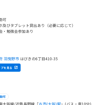
勤可
ホ及びタブレット貸出あり（必要に応じて）
会・勉強会参加あり
府 羽曳野市
はびきの6丁目410-35
ップを見る
勤可
南大阪線/近鉄長野線「
古市(大阪)駅
」(バス・車10分)