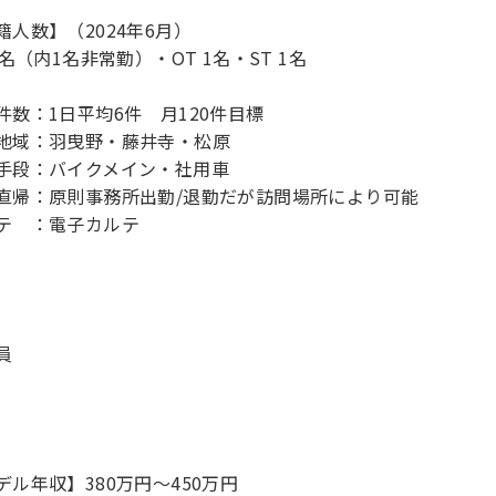
籍人数】（2024年6月）
7名（内1名非常勤）・OT 1名・ST 1名
件数：1日平均6件 月120件目標
地域：羽曳野・藤井寺・松原
手段：バイクメイン・社用車
直帰：原則事務所出勤/退勤だが訪問場所により可能
員
デル年収】380万円〜450万円