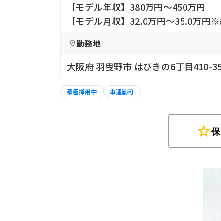
【モデル年収】380万円〜450万円
【モデル月収】32.0万円〜35.0
勤務地
大阪府 羽曳野市 はびきの6丁目410-3
積極採用中
車通勤可
star
保