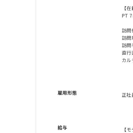
【在
PT 
訪問
訪問
訪問
直行
雇用形態
正社
給与
【モ