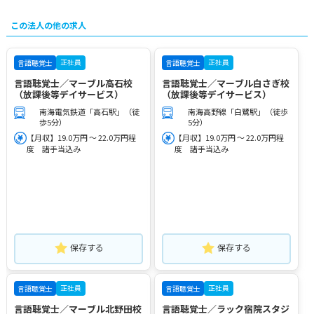
この法人の他の求人
正社員
正社員
言語聴覚士
言語聴覚士
言語聴覚士／マーブル高石校
言語聴覚士／マーブル白さぎ校
（放課後等デイサービス）
（放課後等デイサービス）
南海電気鉄道「高石駅」（徒
南海高野線「白鷺駅」（徒歩
歩5分）
5分）
【月収】19.0万円 ～ 22.0万円程
【月収】19.0万円 ～ 22.0万円程
度 諸手当込み
度 諸手当込み
保存する
保存する
正社員
正社員
言語聴覚士
言語聴覚士
言語聴覚士／マーブル北野田校
言語聴覚士／ラック宿院スタジ