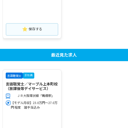
保存する
最近見た求人
正社員
言語聴覚士
言語聴覚士／マーブル上本町校
（放課後等デイサービス）
ＪＲ大阪環状線「鶴橋駅」
【モデル月収】23.0万円～27.0万
円 程度 諸手当込み