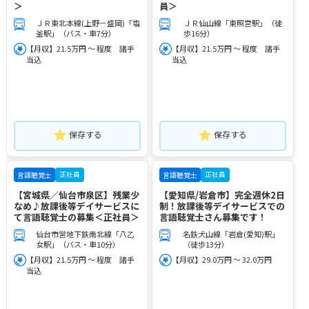
＞
員＞
ＪＲ東北本線(上野－盛岡)「塩
ＪＲ仙山線「東照宮駅」（徒
釜駅」（バス・車7分）
歩16分）
【月収】21.5万円 ～ 程度 諸手
【月収】21.5万円 ～ 程度 諸手
当込
当込
保存する
保存する
正社員
正社員
言語聴覚士
言語聴覚士
【宮城県／仙台市泉区】残業少
【愛知県/岩倉市】完全週休2日
なめ♪放課後等デイサービスに
制！放課後等デイサービスでの
て言語聴覚士の募集＜正社員＞
言語聴覚士さん募集です！
仙台市営地下鉄南北線「八乙
名鉄犬山線「岩倉(愛知)駅」
女駅」（バス・車10分）
（徒歩13分）
【月収】21.5万円 ～ 程度 諸手
【月収】29.0万円 ～ 32.0万円
当込