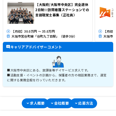
【大阪府/大阪市中央区】完全週休
2日制☆訪問看護ステーションでの
言語聴覚士募集〈正社員〉
【月収】30.0万円 ～ 35.0万円
【月収】
大阪市営谷町線「谷町九丁目駅」（徒歩3分）
大阪市営
キャリアアドバイザーコメント
■大阪市中央区にある、放課後等デイサービス求人です。
■活動支援・イベントの計画から、保護者の方の相談業務まで、運営
求人概要
会社概要
応募方法