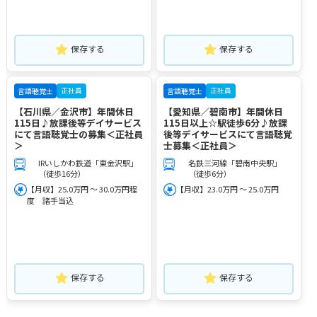
保存する
保存する
正社員
正社員
言語聴覚士
言語聴覚士
【石川県／金沢市】年間休日
【愛知県／碧南市】年間休日
115日♪放課後等デイサービス
115日以上☆駅徒歩6分♪放課
にて言語聴覚士の募集＜正社員
後等デイサービスにて言語聴覚
＞
士募集＜正社員＞
IRいしかわ鉄道「東金沢駅」
名鉄三河線「碧南中央駅」
（徒歩16分）
（徒歩6分）
【月収】25.0万円 ～ 30.0万円程
【月収】23.0万円 ～ 25.0万円
度 諸手当込
保存する
保存する