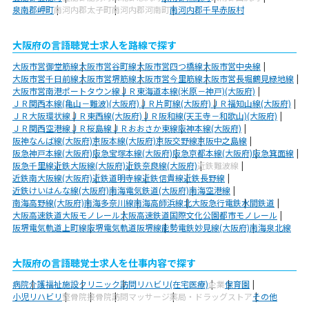
泉南郡岬町
南河内郡太子町
南河内郡河南町
南河内郡千早赤阪村
大阪府の言語聴覚士求人を路線で探す
大阪市営御堂筋線
大阪市営谷町線
大阪市営四つ橋線
大阪市営中央線
大阪市営千日前線
大阪市営堺筋線
大阪市営今里筋線
大阪市営長堀鶴見緑地線
大阪市営南港ポートタウン線
ＪＲ東海道本線(米原－神戸)(大阪府)
ＪＲ関西本線(亀山－難波)(大阪府)
ＪＲ片町線(大阪府)
ＪＲ福知山線(大阪府)
ＪＲ大阪環状線
ＪＲ東西線(大阪府)
ＪＲ阪和線(天王寺－和歌山)(大阪府)
ＪＲ関西空港線
ＪＲ桜島線
ＪＲおおさか東線
阪神本線(大阪府)
阪神なんば線(大阪府)
京阪本線(大阪府)
京阪交野線
京阪中之島線
阪急神戸本線(大阪府)
阪急宝塚本線(大阪府)
阪急京都本線(大阪府)
阪急箕面線
阪急千里線
近鉄大阪線(大阪府)
近鉄奈良線(大阪府)
近鉄難波線
近鉄南大阪線(大阪府)
近鉄道明寺線
近鉄信貴線
近鉄長野線
近鉄けいはんな線(大阪府)
南海電気鉄道(大阪府)
南海空港線
南海高野線(大阪府)
南海多奈川線
南海高師浜線
北大阪急行電鉄
水間鉄道
大阪高速鉄道大阪モノレール
大阪高速鉄道国際文化公園都市モノレール
阪堺電気軌道上町線
阪堺電気軌道阪堺線
能勢電鉄妙見線(大阪府)
南海泉北線
大阪府の言語聴覚士求人を仕事内容で探す
病院
介護福祉施設
クリニック
訪問リハビリ(在宅医療)
企業
保育園
小児リハビリ
整骨院
接骨院
訪問マッサージ
薬局・ドラッグストア
その他