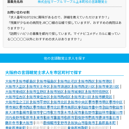
募集先名称
株式会社マーブル マーブル上本町校の言語聴覚士
お問い合わせ例
「求人番号9107329に興味があるので、詳細を教えていただけますか？」
「残業が少なめの病院をJR○○線の沿線で探していますが、おすすめの病院はあ
りますか？」
「訪問リハビリの募集を都内で探しています。マイナビコメディカルに載ってい
る○○○○○以外におすすめの求人はありますか？」
他の言語聴覚士求人を探す
大阪府の言語聴覚士求人を市区町村で探す
大阪市
大阪市都島区
大阪市福島区
大阪市此花区
大阪市西区
大阪市港区
大阪市大正区
大阪市天王寺区
大阪市浪速区
大阪市西淀川区
大阪市東淀川区
大阪市東成区
大阪市生野区
大阪市旭区
大阪市城東区
大阪市阿倍野区
大阪市住吉区
大阪市東住吉区
大阪市西成区
大阪市淀川区
大阪市鶴見区
大阪市住之江区
大阪市平野区
大阪市北区
大阪市中央区
堺市
堺市堺区
堺市中区
堺市東区
堺市西区
堺市南区
堺市北区
堺市美原区
岸和田市
豊中市
池田市
吹田市
泉大津市
高槻市
貝塚市
守口市
枚方市
茨木市
八尾市
泉佐野市
富田林市
寝屋川市
河内長野市
松原市
大東市
和泉市
箕面市
柏原市
羽曳野市
門真市
摂津市
高石市
藤井寺市
東大阪市
泉南市
四條畷市
交野市
大阪狭山市
阪南市
三島郡島本町
豊能郡豊能町
豊能郡能勢町
泉北郡忠岡町
泉南郡熊取町
泉南郡田尻町