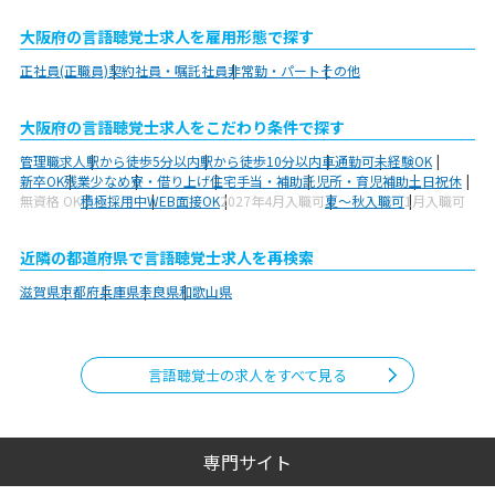
大阪府の言語聴覚士求人を雇用形態で探す
正社員(正職員)
契約社員・嘱託社員
非常勤・パート
その他
大阪府の言語聴覚士求人をこだわり条件で探す
管理職求人
駅から徒歩5分以内
駅から徒歩10分以内
車通勤可
未経験OK
新卒OK
残業少なめ
寮・借り上げ
住宅手当・補助
託児所・育児補助
土日祝休
無資格 OK
積極採用中
WEB面接OK
2027年4月入職可
夏～秋入職可
1月入職可
近隣の都道府県で言語聴覚士求人を再検索
滋賀県
京都府
兵庫県
奈良県
和歌山県
言語聴覚士の求人をすべて見る
専門サイト