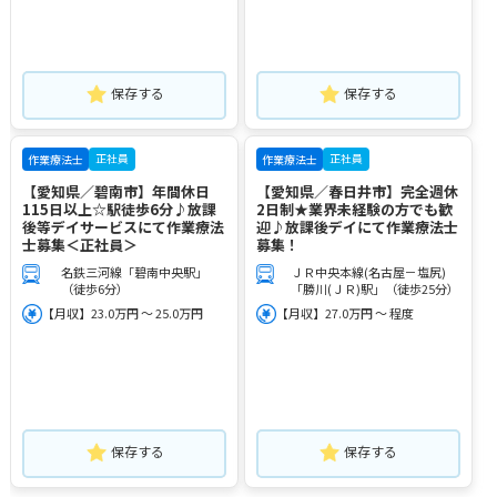
保存する
保存する
正社員
正社員
作業療法士
作業療法士
【愛知県／碧南市】年間休日
【愛知県／春日井市】完全週休
115日以上☆駅徒歩6分♪放課
2日制★業界未経験の方でも歓
後等デイサービスにて作業療法
迎♪放課後デイにて作業療法士
士募集＜正社員＞
募集！
名鉄三河線「碧南中央駅」
ＪＲ中央本線(名古屋－塩尻)
（徒歩6分）
「勝川(ＪＲ)駅」（徒歩25分）
【月収】23.0万円 ～ 25.0万円
【月収】27.0万円 ～ 程度
保存する
保存する