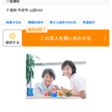
勤務地
千葉県 市原市 山田568
残業少なめ
積極採用中
駅から徒歩5分以内
車通勤可
star
この求人を問い合わせる
保存する