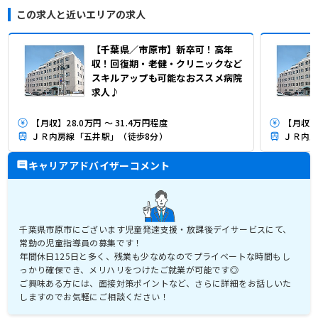
この求人と近いエリアの求人
【千葉県／市原市】新卒可！高年
収！回復期・老健・クリニックなど
スキルアップも可能なおススメ病院
求人♪
【月収】28.0万円 ～ 31.4万円程度
【月収】2
ＪＲ内房線「五井駅」（徒歩8分）
ＪＲ内房
キャリアアドバイザーコメント
千葉県市原市にございます児童発達支援・放課後デイサービスにて、
常勤の児童指導員の募集です！
年間休日125日と多く、残業も少なめなのでプライベートな時間もし
っかり確保でき、メリハリをつけたご就業が可能です◎
ご興味ある方には、面接対策ポイントなど、さらに詳細をお話しいた
しますのでお気軽にご相談ください！