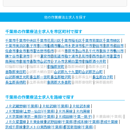
他の作業療法士求人を探す
千葉県の作業療法士求人を市区町村で探す
千葉市
千葉市中央区
千葉市花見川区
千葉市稲毛区
千葉市若葉区
千葉市緑区
千葉市美浜区
銚子市
市川市
船橋市
館山市
木更津市
松戸市
野田市
茂原市
成田市
佐倉市
東金市
旭市
習志野市
柏市
勝浦市
市原市
流山市
八千代市
我孫子市
鴨川市
鎌ケ谷市
君津市
富津市
浦安市
四街道市
袖ケ浦市
八街市
印西市
白井市
富里市
南房総市
匝瑳市
香取市
山武市
いすみ市
大網白里市
印旛郡酒々井町
印旛郡印旛村
印旛郡本埜村
印旛郡栄町
香取郡神崎町
香取郡多古町
香取郡東庄町
山武郡大網白里町
山武郡九十九里町
山武郡芝山町
山武郡横芝光町
長生郡一宮町
長生郡睦沢町
長生郡長生村
長生郡白子町
長生郡長柄町
長生郡長南町
夷隅郡大多喜町
夷隅郡御宿町
安房郡鋸南町
千葉県の作業療法士求人を路線で探す
ＪＲ武蔵野線(千葉県)
ＪＲ総武線(千葉県)
ＪＲ総武本線
ＪＲ常磐線(上野－仙台)(千葉県)
ＪＲ外房線
ＪＲ内房線
ＪＲ京葉線(東京－蘇我)(千葉県)
ＪＲ成田線(千葉－銚子)
ＪＲ鹿島線(千葉県)
ＪＲ久留里線
ＪＲ東金線
東武野田線(千葉県)
京成本線(千葉県)
京成千葉線
京成千原線
東京メトロ東西線(千葉県)
都営新宿線(千葉県)