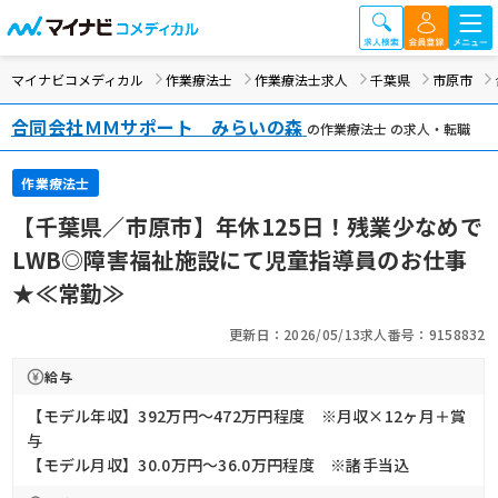
マイナビコメディカル
作業療法士
作業療法士求人
千葉県
市原市
合同会社ＭＭサポート みらいの森
の作業療法士 の求人・転職
作業療法士
【千葉県／市原市】年休125日！残業少なめで
LWB◎障害福祉施設にて児童指導員のお仕事
★≪常勤≫
更新日：2026/05/13
求人番号：9158832
給与
【モデル年収】392万円〜472万円程度 ※月収×12ヶ月＋賞
与
【モデル月収】30.0万円〜36.0万円程度 ※諸手当込