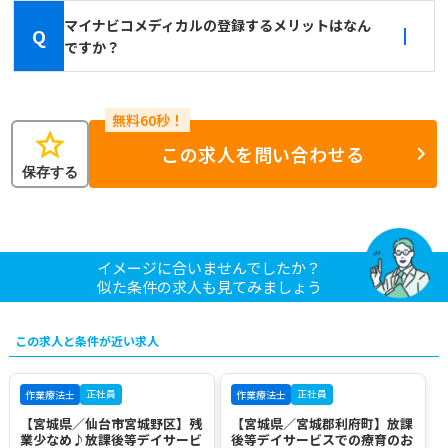
マイナビコメディカルの登録するメリットはなん
Q
ですか？
star
この求人を問い合わせる
保存する
イメージに合いませんでしたか？
似た条件の求人も見てみましょう
この求人と条件が近い求人
正社員
正社員
作業療法士
作業療法士
【宮城県／仙台市宮城野区】残
【宮城県／宮城郡利府町】放課
業少なめ♪放課後等デイサービ
後等デイサービスでの療育のお