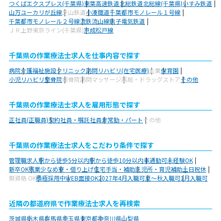
つくばエクスプレス(千葉県)
東葉高速鉄道
北総鉄道北総線(千葉県)
いすみ鉄道
山万ユーカリが丘線
芝山鉄道
小湊鐵道
千葉都市モノレール１号線
千葉都市モノレール２号線
流鉄流山線
銚子電気鉄道
ＪＲ上野東京ライン(千葉県)
京成松戸線
千葉県の作業療法士求人を仕事内容で探す
病院
介護福祉施設
クリニック
訪問リハビリ(在宅医療)
企業
保育園
小児リハビリ
整骨院
接骨院
訪問マッサージ
薬局・ドラッグストア
その他
千葉県の作業療法士求人を雇用形態で探す
正社員(正職員)
契約社員・嘱託社員
非常勤・パート
その他
千葉県の作業療法士求人をこだわり条件で探す
管理職求人
駅から徒歩5分以内
駅から徒歩10分以内
車通勤可
未経験OK
新卒OK
残業少なめ
寮・借り上げ
住宅手当・補助
託児所・育児補助
土日祝休
無資格 OK
積極採用中
WEB面接OK
2027年4月入職可
夏～秋入職可
1月入職可
近隣の都道府県で作業療法士求人を再検索
茨城県
栃木県
群馬県
埼玉県
東京都
神奈川県
山梨県