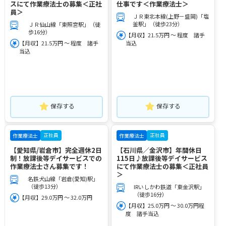
スにて作業療法士の募集＜正社
仕事です＜作業療法士＞
員＞
ＪＲ東北本線(上野－盛岡)「塩
釜駅」（徒歩23分）
ＪＲ仙山線「東照宮駅」（徒
歩16分）
【月収】21.5万円 ～ 程度 諸手
【月収】21.5万円 ～ 程度 諸手
当込
当込
保存する
保存する
正社員
正社員
作業療法士
作業療法士
【愛知県/岩倉市】完全週休2日
【石川県／金沢市】年間休日
制！放課後等デイサービスでの
115日♪放課後等デイサービス
作業療法士さん募集です！
にて作業療法士の募集＜正社員
＞
名鉄犬山線「岩倉(愛知)駅」
（徒歩13分）
IRいしかわ鉄道「東金沢駅」
（徒歩16分）
【月収】29.0万円 ～ 32.0万円
【月収】25.0万円 ～ 30.0万円程
度 諸手当込