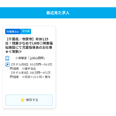
最近見た求人
正社員
作業療法士
【千葉県／市原市】年休125
日！残業少なめでLWB◎障害福
祉施設にて児童指導員のお仕事
★≪常勤≫
小湊鐵道「上総山田駅」
【モデル月収】30.0万円～36.0万
円 程度 ※諸手当込
【モデル年収】392万円～472万
円 程度 ※月収×12ヶ月＋賞与
保存する