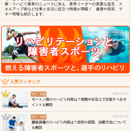
療・リハビリ業界のニュースに加え、業界リーダーの貴重な提言、ス
キルアップ術など仕事と生活に役立つ情報が満載！ 健康や美容、マ
ネー情報も紹介します。
人気ランキング
2026.07.27
学び・知識
モートン病のリハビリ内容は？病態や生活上で注意すべきポ
イントも解説
2026.07.23
学び・知識
腱板損傷のリハビリ内容は？症状や原因、治療方法について
も解説