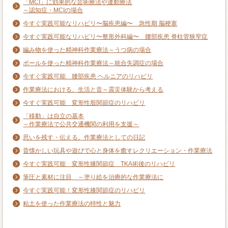
「MCI」に効果的な芸術療法や運動療法
～認知症・MCIの場合
今すぐ実践可能なリハビリ〜脳疾患編〜 急性期 脳梗塞
今すぐ実践可能なリハビリ〜整形外科編〜 腰部疾患 脊柱管狭窄症
編み物を使った精神科作業療法～うつ病の場合
ボールを使った精神科作業療法～統合失調症の場合
今すぐ実践可能 腰部疾患 ヘルニアのリハビリ
作業療法における、生活と音～震災体験から考える
今すぐ実践可能 変形性股関節症のリハビリ
「移動」は自立の基本
～作業療法で公共交通機関の利用を支援～
思いを残す・伝える。作業療法としての日記
昔懐かしい玩具や遊びで心と身体を癒すレクリエーション・作業療法
今すぐ実践可能 変形性膝関節症 TKA術後のリハビリ
筆圧と素材に注目 ～塗り絵を治療的な作業療法に
今すぐ実践可能！変形性膝関節症のリハビリ
粘土を使った作業療法の特性と魅力