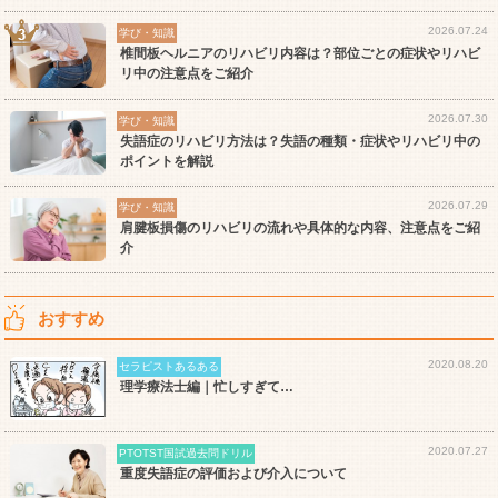
2026.07.24
学び・知識
椎間板ヘルニアのリハビリ内容は？部位ごとの症状やリハビ
リ中の注意点をご紹介
2026.07.30
学び・知識
失語症のリハビリ方法は？失語の種類・症状やリハビリ中の
ポイントを解説
2026.07.29
学び・知識
肩腱板損傷のリハビリの流れや具体的な内容、注意点をご紹
介
おすすめ
2020.08.20
セラピストあるある
理学療法士編｜忙しすぎて…
2020.07.27
PTOTST国試過去問ドリル
重度失語症の評価および介入について