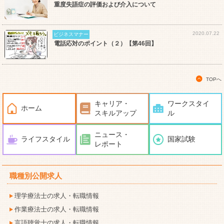
重度失語症の評価および介入について
2020.07.22
ビジネスマナー
電話応対のポイント（２）【第46回】
TOPへ
キャリア・
ワークスタイ
ホーム
スキルアップ
ル
ニュース・
ライフスタイル
国家試験
レポート
職種別公開求人
理学療法士の求人・転職情報
作業療法士の求人・転職情報
言語聴覚士の求人・転職情報