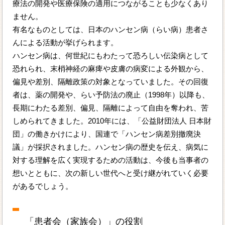
療法の開発や医療保険の適用につながることも少なくあり
ません。
有名なものとしては、日本のハンセン病（らい病）患者さ
んによる活動が挙げられます。
ハンセン病は、何世紀にもわたって恐ろしい伝染病として
恐れられ、末梢神経の麻痺や皮膚の病変による外観から、
偏見や差別、隔離政策の対象となっていました。その回復
者は、薬の開発や、らい予防法の廃止（1998年）以降も、
長期にわたる差別、偏見、隔離によって自由を奪われ、苦
しめられてきました。2010年には、「公益財団法人 日本財
団」の働きかけにより、国連で「ハンセン病差別撤廃決
議」が採択されました。ハンセン病の歴史を伝え、病気に
対する理解を広く実現するための活動は、今後も当事者の
想いとともに、次の新しい世代へと受け継がれていく必要
があるでしょう。
「患者会（家族会）」の役割