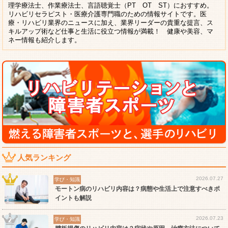
理学療法士、作業療法士、言語聴覚士（PT OT ST）におすすめ。
リハビリセラピスト・医療介護専門職のための情報サイトです。医
療・リハビリ業界のニュースに加え、業界リーダーの貴重な提言、ス
キルアップ術など仕事と生活に役立つ情報が満載！ 健康や美容、マ
ネー情報も紹介します。
人気ランキング
2026.07.27
学び・知識
モートン病のリハビリ内容は？病態や生活上で注意すべきポ
イントも解説
2026.07.23
学び・知識