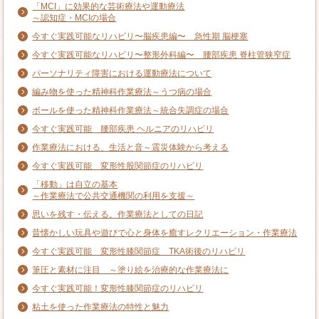
「MCI」に効果的な芸術療法や運動療法
～認知症・MCIの場合
今すぐ実践可能なリハビリ〜脳疾患編〜 急性期 脳梗塞
今すぐ実践可能なリハビリ〜整形外科編〜 腰部疾患 脊柱管狭窄症
パーソナリティ障害における運動療法について
編み物を使った精神科作業療法～うつ病の場合
ボールを使った精神科作業療法～統合失調症の場合
今すぐ実践可能 腰部疾患 ヘルニアのリハビリ
作業療法における、生活と音～震災体験から考える
今すぐ実践可能 変形性股関節症のリハビリ
「移動」は自立の基本
～作業療法で公共交通機関の利用を支援～
思いを残す・伝える。作業療法としての日記
昔懐かしい玩具や遊びで心と身体を癒すレクリエーション・作業療法
今すぐ実践可能 変形性膝関節症 TKA術後のリハビリ
筆圧と素材に注目 ～塗り絵を治療的な作業療法に
今すぐ実践可能！変形性膝関節症のリハビリ
粘土を使った作業療法の特性と魅力