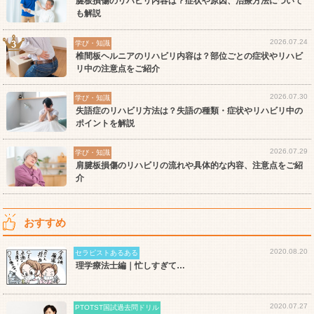
腱板損傷のリハビリ内容は？症状や原因、治療方法について
も解説
2026.07.24
学び・知識
椎間板ヘルニアのリハビリ内容は？部位ごとの症状やリハビ
リ中の注意点をご紹介
2026.07.30
学び・知識
失語症のリハビリ方法は？失語の種類・症状やリハビリ中の
ポイントを解説
2026.07.29
学び・知識
肩腱板損傷のリハビリの流れや具体的な内容、注意点をご紹
介
おすすめ
2020.08.20
セラピストあるある
理学療法士編｜忙しすぎて…
2020.07.27
PTOTST国試過去問ドリル