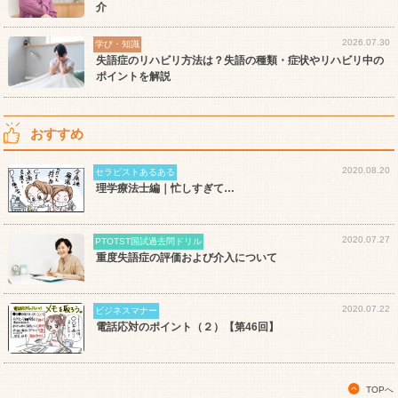
介
2026.07.30
学び・知識
失語症のリハビリ方法は？失語の種類・症状やリハビリ中の
ポイントを解説
おすすめ
2020.08.20
セラピストあるある
理学療法士編｜忙しすぎて…
2020.07.27
PTOTST国試過去問ドリル
重度失語症の評価および介入について
2020.07.22
ビジネスマナー
電話応対のポイント（２）【第46回】
TOPへ