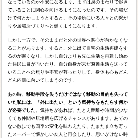
なっているのか不安になるより、まずは身のまわりで起き
ていることに関心を向けるようになったのです。その場だ
けで何とかしようとすると、その場所にいる人々との繋が
りや居場所づくりへと働くようになります。
しかし一方で、そのままだと外の世界へ関心が向かなくな
ることがあります。すると、外に出て自宅の生活再建をす
るのが遅くなり、しかし自分よりも先に生活を再建し始め
た住民に目が向いたり、自分自身が未だ避難生活を送って
いることへの焦りや不安が募ったりして、身体も心もどん
どん内側に向いてしまうのです。
あの時、
移動手段を失うだけではなく移動の目的も失って
いた私には、「外に出たい」という気持ちをもたらす何か
が必要でした
。気持ちがあれば、たとえ距離や時間が少な
くても仲間や居場所を広げるチャンスがあります。あての
ない散歩でも四季の変化を味わえたり、たまたま立ち寄っ
たスーパーで懐かしい友人と再会したり、思いがけない時