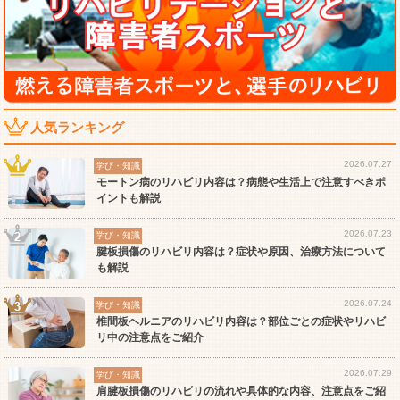
人気ランキング
2026.07.27
学び・知識
モートン病のリハビリ内容は？病態や生活上で注意すべきポ
イントも解説
2026.07.23
学び・知識
腱板損傷のリハビリ内容は？症状や原因、治療方法について
も解説
2026.07.24
学び・知識
椎間板ヘルニアのリハビリ内容は？部位ごとの症状やリハビ
リ中の注意点をご紹介
2026.07.29
学び・知識
肩腱板損傷のリハビリの流れや具体的な内容、注意点をご紹