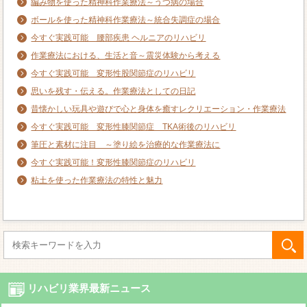
編み物を使った精神科作業療法～うつ病の場合
ボールを使った精神科作業療法～統合失調症の場合
今すぐ実践可能 腰部疾患 ヘルニアのリハビリ
作業療法における、生活と音～震災体験から考える
今すぐ実践可能 変形性股関節症のリハビリ
思いを残す・伝える。作業療法としての日記
昔懐かしい玩具や遊びで心と身体を癒すレクリエーション・作業療法
今すぐ実践可能 変形性膝関節症 TKA術後のリハビリ
筆圧と素材に注目 ～塗り絵を治療的な作業療法に
今すぐ実践可能！変形性膝関節症のリハビリ
粘土を使った作業療法の特性と魅力
リハビリ業界最新ニュース