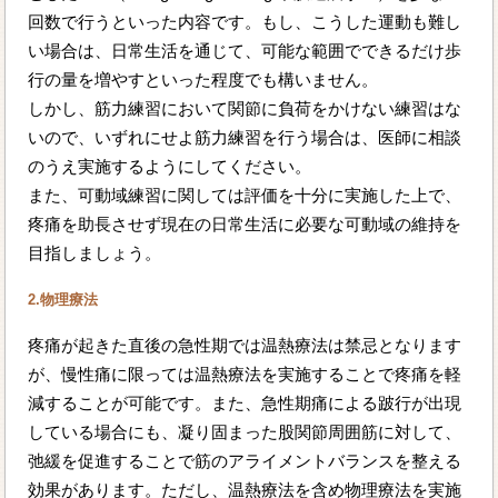
回数で行うといった内容です。もし、こうした運動も難し
い場合は、日常生活を通じて、可能な範囲でできるだけ歩
行の量を増やすといった程度でも構いません。
しかし、筋力練習において関節に負荷をかけない練習はな
いので、いずれにせよ筋力練習を行う場合は、医師に相談
のうえ実施するようにしてください。
また、可動域練習に関しては評価を十分に実施した上で、
疼痛を助長させず現在の日常生活に必要な可動域の維持を
目指しましょう。
2.物理療法
疼痛が起きた直後の急性期では温熱療法は禁忌となります
が、慢性痛に限っては温熱療法を実施することで疼痛を軽
減することが可能です。また、急性期痛による跛行が出現
している場合にも、凝り固まった股関節周囲筋に対して、
弛緩を促進することで筋のアライメントバランスを整える
効果があります。ただし、温熱療法を含め物理療法を実施