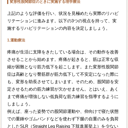
変形性股関節症のときに実施する理学療法
上記のような評価を行い、状況を見極めたら実際のリハビ
リテーションに進みます。以下の3つの視点を持って、実
施するリハビリテーションの内容を決定しましょう。
1.運動療法
疼痛が生活に支障をきたしている場合は、その動作を改善
させることから始めます。疼痛が起きると、筋は正常な収
縮が困難となり筋力低下を起こします。また変形性股関節
症は高齢となり臀筋群が筋力低下して不安定になった際に
も、変形を助長させてしまいます。そのため、股関節を安
定させるための筋力練習が欠かせません。とはいえ、あく
まで疼痛が増強しない低負荷な筋力練習を指導するように
しましょう。
例えば、座った姿勢での股関節運動や、仰向けで寝た状態
での重錘やゴムバンドなどを使わず下腿の自重のみを負荷
としたSLR（Straight Leg Raising 下肢進展挙上）を少ない