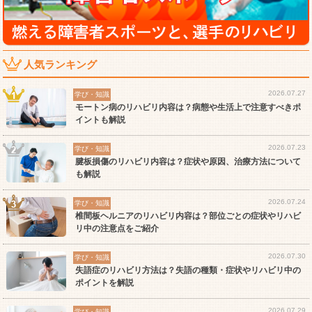
人気ランキング
2026.07.27
学び・知識
モートン病のリハビリ内容は？病態や生活上で注意すべきポ
イントも解説
2026.07.23
学び・知識
腱板損傷のリハビリ内容は？症状や原因、治療方法について
も解説
2026.07.24
学び・知識
椎間板ヘルニアのリハビリ内容は？部位ごとの症状やリハビ
リ中の注意点をご紹介
2026.07.30
学び・知識
失語症のリハビリ方法は？失語の種類・症状やリハビリ中の
ポイントを解説
2026.07.29
学び・知識