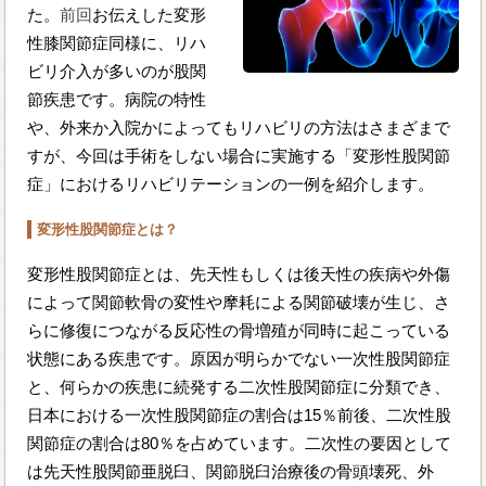
た。
前回
お伝えした変形
性膝関節症同様に、リハ
ビリ介入が多いのが股関
節疾患です。病院の特性
や、外来か入院かによってもリハビリの方法はさまざまで
すが、今回は手術をしない場合に実施する「変形性股関節
症」におけるリハビリテーションの一例を紹介します。
変形性股関節症とは？
変形性股関節症とは、先天性もしくは後天性の疾病や外傷
によって関節軟骨の変性や摩耗による関節破壊が生じ、さ
らに修復につながる反応性の骨増殖が同時に起こっている
状態にある疾患です。原因が明らかでない一次性股関節症
と、何らかの疾患に続発する二次性股関節症に分類でき、
日本における一次性股関節症の割合は15％前後、二次性股
関節症の割合は80％を占めています。二次性の要因として
は先天性股関節亜脱臼、関節脱臼治療後の骨頭壊死、外