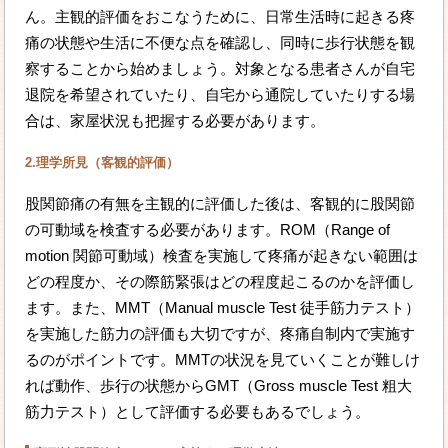
ん。主観的評価をおこなうために、日常生活時に起きる疼
痛の状態や生活に不便な点を確認し、同時に歩行状態を観
察することから始めましょう。対象となる患者さんが自宅
退院を希望されていたり、自宅から通院していたりする場
合は、家屋状況も把握する必要があります。
2.理学所見（客観的評価）
股関節痛の有無を主観的に評価した後は、客観的に股関節
の可動域を検査する必要があります。ROM（Range of
motion 関節可動域）検査を実施して疼痛が起きない範囲は
どの程度か、その際筋緊張はどの程度起こるのかを評価し
ます。また、MMT（Manual muscle Test 徒手筋力テスト）
を実施した筋力の評価も大切ですが、疼痛自制内で実施す
るのがポイントです。MMTの状況を見ていくことが難しけ
れば動作、歩行の状態からGMT（Gross muscle Test 粗大
筋力テスト）として評価する必要もあるでしょう。