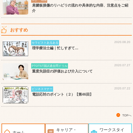
肩腱板損傷のリハビリの流れや具体的な内容、注意点をご紹
介
おすすめ
2020.08.20
セラピストあるある
理学療法士編｜忙しすぎて…
2020.07.27
PTOTST国試過去問ドリル
重度失語症の評価および介入について
2020.07.22
ビジネスマナー
電話応対のポイント（２）【第46回】
TOPへ
キャリア・
ワークスタイ
ホーム