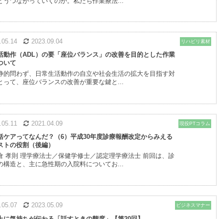
どうつながっていくのか。私たち作業療法...
8.05.14
2023.09.04
リハビリ素材
活動作（ADL）の要「座位バランス」の改善を目的とした作業
ついて
静的問わず、日常生活動作の自立や社会生活の拡大を目指す対
とって、座位バランスの改善が重要な鍵と...
8.05.11
2021.04.09
現役PTコラム
括ケアってなんだ？（6）平成30年度診療報酬改定からみえる
ストの役割（後編）
倉 孝則 理学療法士／保健学修士／認定理学療法士 前回は、診
の構造と、主に急性期の入院料についてお...
8.05.07
2023.05.09
ビジネスマナー
上に気持ちが伝わる「話すときの態度」【第20回】