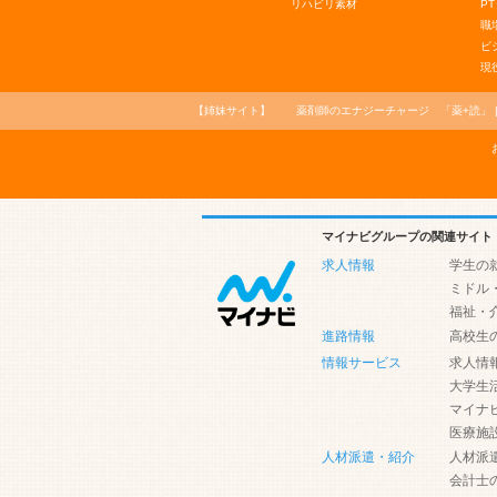
リハビリ素材
PT
職
ビ
現
【姉妹サイト】
薬剤師のエナジーチャージ
「薬+読」
マイナビグループの関連サイト
求人情報
学生の
ミドル
福祉・
進路情報
高校生
情報サービス
求人情
大学生
マイナ
医療施
人材派遣・紹介
人材派
会計士