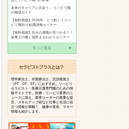
説とリハビリ職への影響
未来のキャリアに出会う。 リハビリ職
の職場ガイド
【無料視聴】2026年、どう動く？リハ
ビリ職向け 転職攻略セミナー
【無料視聴】自分の適職が見つかる？！
栄養士の働く場所まるわかりセミナー
もっと見る
理学療法士、作業療法士、言語聴覚士
（PT OT ST）におすすめ。リハビリ
セラピスト・医療介護専門職のための情
報サイトです。医療・リハビリ業界のニ
ュースに加え、業界リーダーの貴重な提
言、スキルアップ術など仕事と生活に役
立つ情報が満載！ 健康や美容、マネー
情報も紹介します。