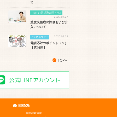
て…
PTOTST国試過去問ドリル
2020.07.27
重度失語症の評価および介
入について
2020.07.22
ビジネスマナー
電話応対のポイント（２）
【第46回】
TOPへ
国家試験
国家試験速報