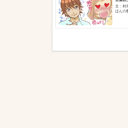
文：村
ほんの