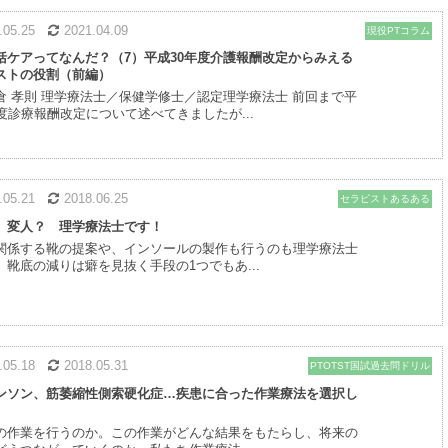
8.05.25
2021.04.09
現役PTコラム
括ケアってなんだ？（7）平成30年度介護報酬改定からみえる
ストの役割（前編）
倉 孝則 理学療法士／保健学修士／認定理学療法士 前回まで平
年度診療報酬改定について述べてきましたが...
8.05.21
2018.06.25
セラピストあるある
 変人？ 理学療法士です！
関係する靴の提案や、インソールの製作も行うのも理学療法士
。靴底の減りは癖を見抜く手段の1つでもあ...
8.05.18
2018.05.31
PTOTST国試過去問ドリル
ンソン、筋萎縮性側索硬化症…疾患に合った作業療法を選択し
の作業を行うのか。この作業がどんな結果をもたらし、将来の