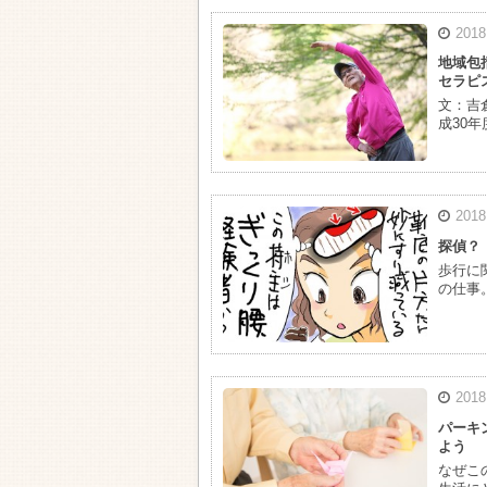
201
地域包
セラピ
文：吉
成30
201
探偵？
歩行に
の仕事
201
パーキ
よう
なぜこ