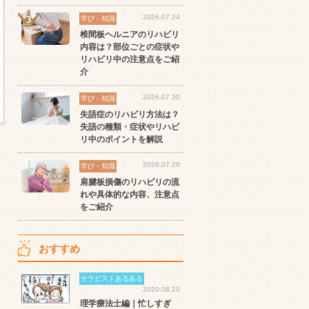
2026.07.24
学び・知識
椎間板ヘルニアのリハビリ
内容は？部位ごとの症状や
リハビリ中の注意点をご紹
介
2026.07.30
学び・知識
失語症のリハビリ方法は？
失語の種類・症状やリハビ
リ中のポイントを解説
2026.07.29
学び・知識
肩腱板損傷のリハビリの流
れや具体的な内容、注意点
をご紹介
おすすめ
セラピストあるある
2020.08.20
理学療法士編｜忙しすぎ