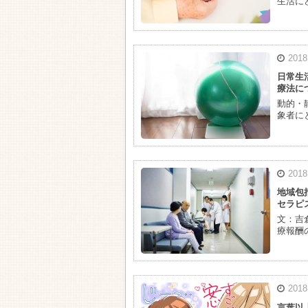
生活に
201
日常生
療法に
動的・
象者に
201
地域包
セラピ
文：吉
療報酬
201
言葉以