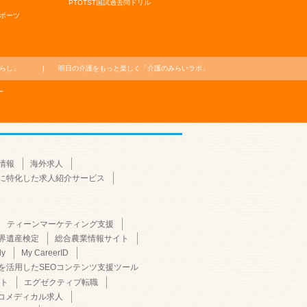
PTOTST国試過去問ドリル
ポーツ
らし」
明日の介護をもっと楽しく
「介護のみらいラボ」
ー
情報
海外求人
に特化した求人紹介サービス
ティーンマーケティング支援
界遺産検定
総合農業情報サイト
dy
My CareerID
Iを活用したSEOコンテンツ支援ツール
ト
エグゼクティブ転職
コメディカル求人