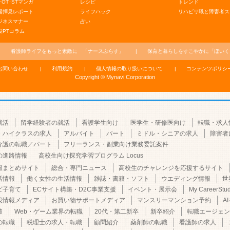
･OT･STマンガ
レシピ
トレンド
場拝見レポート
ライフハック
リハビリ職と障害者ス
ジネスマナー
占い
役PTコラム
看護師ライフをもっと素敵に
「ナースぷらす」
保育と暮らしをすこやかに
「ほいく
お問い合わせ
利用規約
個人情報の取り扱いについて
コンテンツポリシ
Copyright © Mynavi Corporation
就活
留学経験者の就活
看護学生向け
医学生・研修医向け
転職・求人
・ハイクラスの求人
アルバイト
パート
ミドル・シニアの求人
障害者
介護の転職／パート
フリーランス・副業向け業務委託案件
の進路情報
高校生向け探究学習プログラム Locus
報まとめサイト
総合・専門ニュース
高校生のチャレンジを応援するサイト
活情報
働く女性の生活情報
雑誌・書籍・ソフト
ウエディング情報
世
ビ子育て
ECサイト構築・D2C事業支援
イベント・展示会
My CareerStu
設情報メディア
お買い物サポートメディア
マンスリーマンション予約
A
遣
Web・ゲーム業界の転職
20代・第二新卒
新卒紹介
転職エージェン
の転職
税理士の求人・転職
顧問紹介
薬剤師の転職
看護師の求人